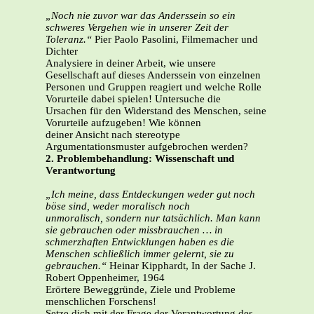
„Noch nie zuvor war das Anderssein so ein
schweres Vergehen wie in unserer Zeit der
Toleranz.“
Pier Paolo Pasolini, Filmemacher und
Dichter
Analysiere in deiner Arbeit, wie unsere
Gesellschaft auf dieses Anderssein von einzelnen
Personen und Gruppen reagiert und welche Rolle
Vorurteile dabei spielen! Untersuche die
Ursachen für den Widerstand des Menschen, seine
Vorurteile aufzugeben! Wie können
deiner Ansicht nach stereotype
Argumentationsmuster aufgebrochen werden?
2. Problembehandlung: Wissenschaft und
Verantwortung
„Ich meine, dass Entdeckungen weder gut noch
böse sind, weder moralisch noch
unmoralisch, sondern nur tatsächlich. Man kann
sie gebrauchen oder missbrauchen … in
schmerzhaften Entwicklungen haben es die
Menschen schließlich immer gelernt, sie zu
gebrauchen.“
Heinar Kipphardt, In der Sache J.
Robert Oppenheimer, 1964
Erörtere Beweggründe, Ziele und Probleme
menschlichen Forschens!
Setze dich mit der Frage der Verantwortung des