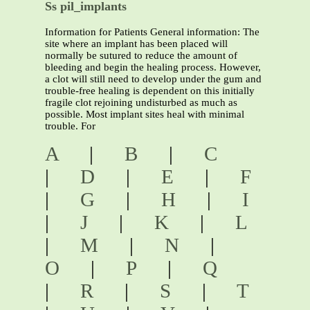
Ss pil_implants
Information for Patients General information: The
site where an implant has been placed will
normally be sutured to reduce the amount of
bleeding and begin the healing process. However,
a clot will still need to develop under the gum and
trouble-free healing is dependent on this initially
fragile clot rejoining undisturbed as much as
possible. Most implant sites heal with minimal
trouble. For
A
|
B
|
C
|
D
|
E
|
F
|
G
|
H
|
I
|
J
|
K
|
L
|
M
|
N
|
O
|
P
|
Q
|
R
|
S
|
T