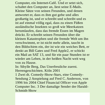
Computer, ein Internet-Café. Und er setzt sich,
schaltet den Computer an, liest seine E-Mails.
Kleine Sätze von seinen Freunden, und denen
antwortet er, dass es ihm gut gehe und alles
großartig ist, und er schreibt und schreibt und es
ist auf einmal völlig egal, dass zu einen Füßen
ausländische Insekten so groß wie Meerkatzen
herumlaufen, dass das fremde Essen im Magen
drückt. Er schreibt seinen Freunden über die
kleinen Katastrophen und die fremde Welt um ihn
verschwimmt, er ist nicht mehr allein, taucht in
den Bildschirm ein, der ist wie ein weiches Bett, er
denkt an Bill Gates und Fred Apple2, er schickt
ein Mail an SAT 13, und für ein paar Stunden ist er
wieder am Leben, in der heißen Nacht weit weg
von zu Hause.
In: Sibylle Berg, Das Unerfreuliche zuerst.
Herrengeschichten. Köln 2001
1 Zwei dt. Comedy-Show-Stars, eine Comedy-
Sendung 2 Anspielung auf Fred C. Anderson, von
1996 bis 2004 Chief Financial Officer von Apple
Computer Inc. 3 Der damalige Sender der Harald-
Schmidt-Show