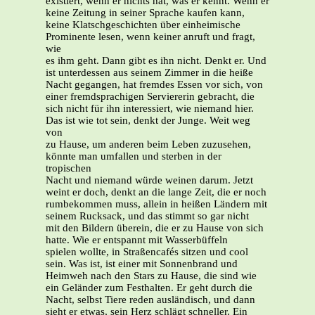
existiert, wenn er nichts hat, was er kennt. Wenn er
keine Zeitung in seiner Sprache kaufen kann,
keine Klatschgeschichten über einheimische
Prominente lesen, wenn keiner anruft und fragt,
wie
es ihm geht. Dann gibt es ihn nicht. Denkt er. Und
ist unterdessen aus seinem Zimmer in die heiße
Nacht gegangen, hat fremdes Essen vor sich, von
einer fremdsprachigen Serviererin gebracht, die
sich nicht für ihn interessiert, wie niemand hier.
Das ist wie tot sein, denkt der Junge. Weit weg
von
zu Hause, um anderen beim Leben zuzusehen,
könnte man umfallen und sterben in der
tropischen
Nacht und niemand würde weinen darum. Jetzt
weint er doch, denkt an die lange Zeit, die er noch
rumbekommen muss, allein in heißen Ländern mit
seinem Rucksack, und das stimmt so gar nicht
mit den Bildern überein, die er zu Hause von sich
hatte. Wie er entspannt mit Wasserbüffeln
spielen wollte, in Straßencafés sitzen und cool
sein. Was ist, ist einer mit Sonnenbrand und
Heimweh nach den Stars zu Hause, die sind wie
ein Geländer zum Festhalten. Er geht durch die
Nacht, selbst Tiere reden ausländisch, und dann
sieht er etwas, sein Herz schlägt schneller. Ein