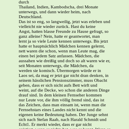
durch
Thailand, Indien, Kambodscha, drei Monate
unterwegs, und dann wieder heim, nach
Deutschland.
Das ist so eng, so langweilig, jetzt was erleben und
vielleicht nie wieder zurück. Hast du keine
Angst, hatten blasse Freunde zu Hause gefragt, so
ganz alleine? Nein, hatte er geantwortet, man
lernt ja so viele Leute kennen unterwegs. Bis jetzt
hatte er hauptsächlich Mädchen kennen gelernt,
nett waren die schon, wenn man Leute mag, die
einen bei jedem Satz anfassen. Mädchen, die
aussahen wie dreißig und doch so alt waren wie er,
seit Monaten unterwegs, die Mädchen, da
werden sie komisch. Übermorgen würde er in
Laos sei, da mag er jetzt gar nicht dran denken, in
seinem hässlichen Pensionszimmer, muss Obacht
geben, dass er sich nicht aufs Bett wirft und
weint, auf die Decke, wo schon die anderen Dinge
drauf sind. In dem kleinen Fernseher kommen
nur Leute vor, die ihm völlig fremd sind, das ist
das Zeichen, dass man einsam ist, wenn man die
Fernsehstars eines Landes nicht kennt und die
eigenen keine Bedeutung haben. Der Junge sehnt
sich nach Stefan Raab, nach Harald Schmidt und
Echt1. Er merkt wieder, dass er gar nicht