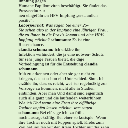
Impfung gegen
Humane Papillomviren beschäftigt. Sie findet das
Presseecho zur
neu eingeführten HPV-Impfung „erstaunlich
positiv“.
Laborjournal:
Was sagen Sie einer 25-
Sie sehen also in der Impfung eine
jährigen Frau,
die zu Ihnen in die Praxis
kommt und eine HPV-
Impfung möchte?
schumann:
Es ist eine
Riesenchance.
claudia schumann:
Ich erkläre ihr,
Infektion verhindert, die ja eine notwen- Schutz
für sehr junge Frauen bietet, die dige
Vorbedingung ist für die Entstehung
claudia
schumann
.
früh zu erkennen oder aber sie gar nicht zu
kriegen, das ist schon ein Unterschied. Sinn. Ich
erzähle ihr, dass es reicht, wei- ter regelmäßig zur
Vorsorge zu kommen. nicht alle in Studien
einbinden. Aber man Und damit sind eigentlich
auch alle ganz und die laufenden weiterführen.
Wie ich
Und wenn eine Frau ihre elfjährige
Tochter impfen lassen möchte, was sagen
schumann:
Bei elf sage ich: zu früh.
noch aussagekräftig. Bei einer so kostspie- Wenn
ihre Tochter noch mit Puppen spielt, Krebs zum
Ziel hat, sollten wir den Atem Tochter mit dreizehn