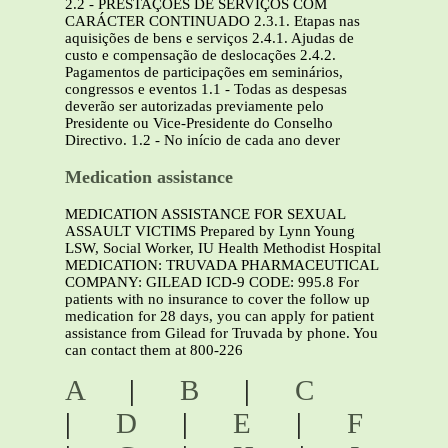
2.2 - PRESTAÇÕES DE SERVIÇOS COM
CARÁCTER CONTINUADO 2.3.1. Etapas nas
aquisições de bens e serviços 2.4.1. Ajudas de
custo e compensação de deslocações 2.4.2.
Pagamentos de participações em seminários,
congressos e eventos 1.1 - Todas as despesas
deverão ser autorizadas previamente pelo
Presidente ou Vice-Presidente do Conselho
Directivo. 1.2 - No início de cada ano dever
Medication assistance
MEDICATION ASSISTANCE FOR SEXUAL
ASSAULT VICTIMS Prepared by Lynn Young
LSW, Social Worker, IU Health Methodist Hospital
MEDICATION: TRUVADA PHARMACEUTICAL
COMPANY: GILEAD ICD-9 CODE: 995.8 For
patients with no insurance to cover the follow up
medication for 28 days, you can apply for patient
assistance from Gilead for Truvada by phone. You
can contact them at 800-226
A
|
B
|
C
|
D
|
E
|
F