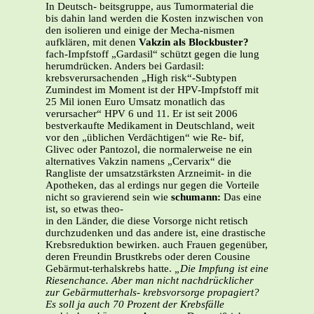
In Deutsch- beitsgruppe, aus Tumormaterial die
bis dahin land werden die Kosten inzwischen von
den isolieren und einige der Mecha-nismen
aufklären, mit denen
Vakzin als Blockbuster?
fach-Impfstoff „Gardasil“ schützt gegen die lung
herumdrücken. Anders bei Gardasil:
krebsverursachenden „High risk“-Subtypen
Zumindest im Moment ist der HPV-Impfstoff mit
25 Mil ionen Euro Umsatz monatlich das
verursacher“ HPV 6 und 11. Er ist seit 2006
bestverkaufte Medikament in Deutschland, weit
vor den „üblichen Verdächtigen“ wie Re- bif,
Glivec oder Pantozol, die normalerweise ne ein
alternatives Vakzin namens „Cervarix“ die
Rangliste der umsatzstärksten Arzneimit- in die
Apotheken, das al erdings nur gegen die Vorteile
nicht so gravierend sein wie
schumann:
Das eine
ist, so etwas theo-
in den Länder, die diese Vorsorge nicht retisch
durchzudenken und das andere ist, eine drastische
Krebsreduktion bewirken. auch Frauen gegenüber,
deren Freundin Brustkrebs oder deren Cousine
Gebärmut-terhalskrebs hatte.
„Die Impfung ist eine
Riesenchance. Aber man
nicht nachdrücklicher
zur Gebärmutterhals-
krebsvorsorge propagiert?
Es soll ja auch 70 Prozent der Krebsfälle