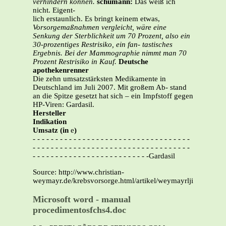
verhindern können.
schumann:
Das weiß ich
nicht. Eigent-
lich erstaunlich. Es bringt keinem etwas,
Vorsorgemaßnahmen vergleicht, wäre eine
Senkung der Sterblichkeit um 70 Prozent,
also ein
30-prozentiges Restrisiko, ein fan-
tastisches
Ergebnis. Bei der Mammographie
nimmt man 70
Prozent Restrisiko in Kauf.
Deutsche
apothekenrenner
Die zehn umsatzstärksten Medikamente in
Deutschland im Juli 2007. Mit großem Ab- stand
an die Spitze gesetzt hat sich – ein Impfstoff gegen
HP-Viren: Gardasil.
Hersteller
Indikation
Umsatz (in
e
)
- - - - - - - - - - - - - - - - - - - - - - - - - - - - - - - - - - -
- - - - - - - - - - - - - - - - - - - - - - - - - - - - - - - - - - -
- - - - - - - - - - - - - - - - - - - - - - - - - -Gardasil
Source: http://www.christian-
weymayr.de/krebsvorsorge.html/artikel/weymayrljinterview.p
Microsoft word - manual
procedimentosfchs4.doc