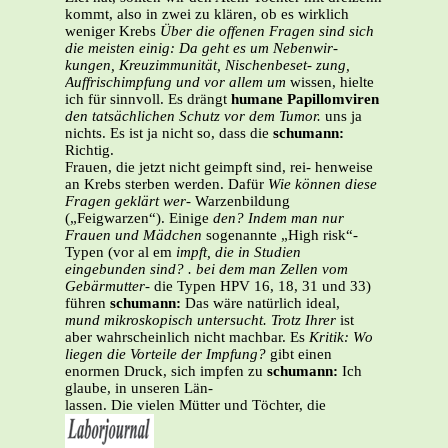
kommt, also in zwei zu klären, ob es wirklich
weniger Krebs
Über die offenen Fragen sind sich
die
meisten einig: Da geht es um Nebenwir-
kungen, Kreuzimmunität, Nischenbeset-
zung,
Auffrischimpfung und vor allem um
wissen, hielte
ich für sinnvoll. Es drängt
humane Papillomviren
den tatsächlichen Schutz vor dem Tumor.
uns ja
nichts. Es ist ja nicht so, dass die
schumann:
Richtig.
Frauen, die jetzt nicht geimpft sind, rei- henweise
an Krebs sterben werden. Dafür
Wie können diese
Fragen geklärt wer-
Warzenbildung
(„Feigwarzen“). Einige
den? Indem man nur
Frauen und Mädchen
sogenannte „High risk“-
Typen (vor al em
impft, die in Studien
eingebunden sind?
. bei dem man Zellen vom
Gebärmutter-
die Typen HPV 16, 18, 31 und 33)
führen
schumann:
Das wäre natürlich ideal,
mund mikroskopisch untersucht. Trotz Ihrer
ist
aber wahrscheinlich nicht machbar. Es
Kritik: Wo
liegen die Vorteile der Impfung?
gibt einen
enormen Druck, sich impfen zu
schumann:
Ich
glaube, in unseren Län-
lassen. Die vielen Mütter und Töchter, die