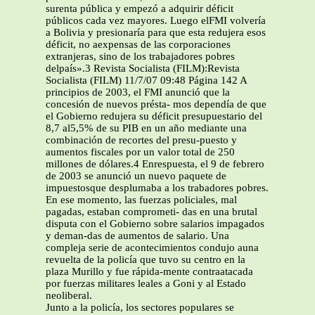
surenta pública y empezó a adquirir déficit
públicos cada vez mayores. Luego elFMI volvería
a Bolivia y presionaría para que esta redujera esos
déficit, no aexpensas de las corporaciones
extranjeras, sino de los trabajadores pobres
delpaís».3 Revista Socialista (FILM):Revista
Socialista (FILM) 11/7/07 09:48 Página 142 A
principios de 2003, el FMI anunció que la
concesión de nuevos présta- mos dependía de que
el Gobierno redujera su déficit presupuestario del
8,7 al5,5% de su PIB en un año mediante una
combinación de recortes del presu-puesto y
aumentos fiscales por un valor total de 250
millones de dólares.4 Enrespuesta, el 9 de febrero
de 2003 se anunció un nuevo paquete de
impuestosque desplumaba a los trabadores pobres.
En ese momento, las fuerzas policiales, mal
pagadas, estaban comprometi- das en una brutal
disputa con el Gobierno sobre salarios impagados
y deman-das de aumentos de salario. Una
compleja serie de acontecimientos condujo auna
revuelta de la policía que tuvo su centro en la
plaza Murillo y fue rápida-mente contraatacada
por fuerzas militares leales a Goni y al Estado
neoliberal.
Junto a la policía, los sectores populares se