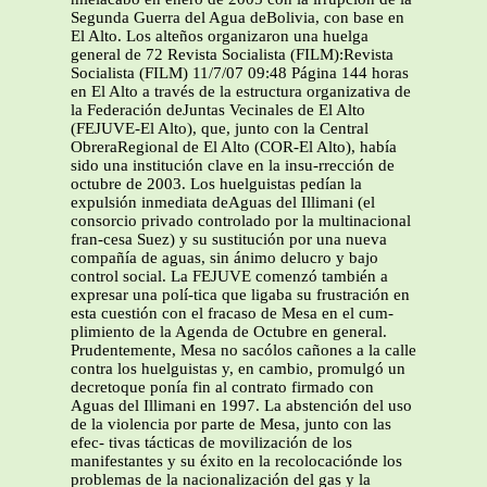
Segunda Guerra del Agua deBolivia, con base en
El Alto. Los alteños organizaron una huelga
general de 72 Revista Socialista (FILM):Revista
Socialista (FILM) 11/7/07 09:48 Página 144 horas
en El Alto a través de la estructura organizativa de
la Federación deJuntas Vecinales de El Alto
(FEJUVE-El Alto), que, junto con la Central
ObreraRegional de El Alto (COR-El Alto), había
sido una institución clave en la insu-rrección de
octubre de 2003. Los huelguistas pedían la
expulsión inmediata deAguas del Illimani (el
consorcio privado controlado por la multinacional
fran-cesa Suez) y su sustitución por una nueva
compañía de aguas, sin ánimo delucro y bajo
control social. La FEJUVE comenzó también a
expresar una polí-tica que ligaba su frustración en
esta cuestión con el fracaso de Mesa en el cum-
plimiento de la Agenda de Octubre en general.
Prudentemente, Mesa no sacólos cañones a la calle
contra los huelguistas y, en cambio, promulgó un
decretoque ponía fin al contrato firmado con
Aguas del Illimani en 1997. La abstención del uso
de la violencia por parte de Mesa, junto con las
efec- tivas tácticas de movilización de los
manifestantes y su éxito en la recolocaciónde los
problemas de la nacionalización del gas y la