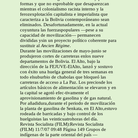
formas y que no esprobable que desaparezcan
mientras el colonialismo racista interno y la
ferozexplotación capitalista e imperialista que
caracteriza a la Bolivia contemporáneano sean
eliminados. Desafortunadamente, en la actual
coyuntura las fuerzaspopulares —pese a su
capacidad de movilización— permanecen
divididas ysin un proyecto político coherente para
sustituir al
Ancien Régime
.
Durante las movilizaciones de mayo-junio se
produjeron cortes de carreteras enlos nueve
departamentos de Bolivia. El Alto, bajo la
dirección de la FEJUVE-ElAlto, lanzó y sostuvo
con éxito una huelga general de tres semanas en
todo elsuburbio de chabolas que bloqueó las
carreteras de acceso a La Paz. Los preciosde los
artículos básicos de alimentación se elevaron y en
la capital se agotó efec-tivamente el
aprovisionamiento de gasolina y de gas natural.
Por añadidura,durante el periodo de movilización
la planta de gasolina de Senkata, en El Alto,estuvo
rodeada de barricadas y bajo control de los
huelguistas las veinticuatrohoras del día.
Revista Socialista (FILM):Revista Socialista
(FILM) 11/7/07 09:48 Página 149 Grupos de
indígenas de la parte oriental del país —