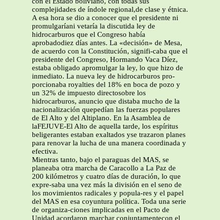
con el Estado boliviano, con todas sus
complejidades de índole regional,de clase y étnica.
A esa hora se dio a conocer que el presidente ni
promulgaríani vetaría la discutida ley de
hidrocarburos que el Congreso había
aprobadodiez días antes. La «decisión» de Mesa,
de acuerdo con la Constitución, signifi-caba que el
presidente del Congreso, Hormando Vaca Díez,
estaba obligado apromulgar la ley, lo que hizo de
inmediato. La nueva ley de hidrocarburos pro-
porcionaba royalties del 18% en boca de pozo y
un 32% de impuesto directosobre los
hidrocarburos, anuncio que distaba mucho de la
nacionalización quepedían las fuerzas populares
de El Alto y del Altiplano. En la Asamblea de
laFEJUVE-El Alto de aquella tarde, los espíritus
beligerantes estaban exaltados yse trazaron planes
para renovar la lucha de una manera coordinada y
efectiva.
Mientras tanto, bajo el paraguas del MAS, se
planeaba otra marcha de Caracollo a La Paz de
200 kilómetros y cuatro días de duración, lo que
expre-saba una vez más la división en el seno de
los movimientos radicales y popula-res y el papel
del MAS en esa coyuntura política. Toda una serie
de organiza-ciones implicadas en el Pacto de
Unidad acordaron marchar conjuntamentecon el