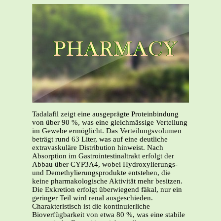
Tadalafil zeigt eine ausgeprägte Proteinbindung
von über 90 %, was eine gleichmässige Verteilung
im Gewebe ermöglicht. Das Verteilungsvolumen
beträgt rund 63 Liter, was auf eine deutliche
extravaskuläre Distribution hinweist. Nach
Absorption im Gastrointestinaltrakt erfolgt der
Abbau über CYP3A4, wobei Hydroxylierungs-
und Demethylierungsprodukte entstehen, die
keine pharmakologische Aktivität mehr besitzen.
Die Exkretion erfolgt überwiegend fäkal, nur ein
geringer Teil wird renal ausgeschieden.
Charakteristisch ist die kontinuierliche
Bioverfügbarkeit von etwa 80 %, was eine stabile