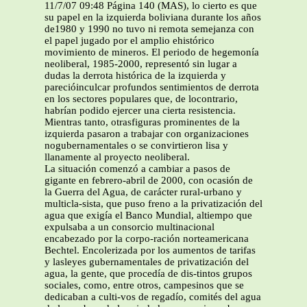
11/7/07 09:48 Página 140 (MAS), lo cierto es que
su papel en la izquierda boliviana durante los años
de1980 y 1990 no tuvo ni remota semejanza con
el papel jugado por el amplio ehistórico
movimiento de mineros. El periodo de hegemonía
neoliberal, 1985-2000, representó sin lugar a
dudas la derrota histórica de la izquierda y
parecióinculcar profundos sentimientos de derrota
en los sectores populares que, de locontrario,
habrían podido ejercer una cierta resistencia.
Mientras tanto, otrasfiguras prominentes de la
izquierda pasaron a trabajar con organizaciones
nogubernamentales o se convirtieron lisa y
llanamente al proyecto neoliberal.
La situación comenzó a cambiar a pasos de
gigante en febrero-abril de 2000, con ocasión de
la Guerra del Agua, de carácter rural-urbano y
multicla-sista, que puso freno a la privatización del
agua que exigía el Banco Mundial, altiempo que
expulsaba a un consorcio multinacional
encabezado por la corpo-ración norteamericana
Bechtel. Encolerizada por los aumentos de tarifas
y lasleyes gubernamentales de privatización del
agua, la gente, que procedía de dis-tintos grupos
sociales, como, entre otros, campesinos que se
dedicaban a culti-vos de regadío, comités del agua