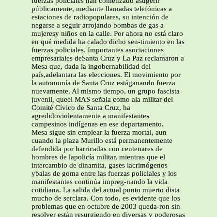
fuerzas policiales han comenzado asugerir
públicamente, mediante llamadas telefónicas a
estaciones de radiopopulares, su intención de
negarse a seguir arrojando bombas de gas a
mujeresy niños en la calle. Por ahora no está claro
en qué medida ha calado dicho sen-timiento en las
fuerzas policiales. Importantes asociaciones
empresariales deSanta Cruz y La Paz reclamaron a
Mesa que, dada la ingobernabilidad del
país,adelantara las elecciones. El movimiento por
la autonomía de Santa Cruz estáganando fuerza
nuevamente. Al mismo tiempo, un grupo fascista
juvenil, queel MAS señala como ala militar del
Comité Cívico de Santa Cruz, ha
agredidoviolentamente a manifestantes
campesinos indígenas en ese departamento.
Mesa sigue sin emplear la fuerza mortal, aun
cuando la plaza Murillo está permanentemente
defendida por barricadas con centenares de
hombres de lapolicía militar, mientras que el
intercambio de dinamita, gases lacrimógenos
ybalas de goma entre las fuerzas policiales y los
manifestantes continúa impreg-nando la vida
cotidiana. La salida del actual punto muerto dista
mucho de serclara. Con todo, es evidente que los
problemas que en octubre de 2003 queda-ron sin
resolver están resurgiendo en diversas y poderosas