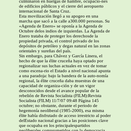
culminaron en huelgas de hambre, ocupacio-nes
de edificios públicos y el cierre del aeropuerto
internacional de Santa Cruz.
Esta movilización llegó a su apogeo en una
marcha que sacó a la calle a300.000 personas. Su
«Agenda de Enero» se oponía a la Agenda de
Octubre delos indios de izquierdas. La Agenda de
Enero trataba de proteger los derechosde la
propiedad privada, el control privado de los
depósitos de petróleo y degas natural en las zonas
orientales y sureñas del país.
Sin embargo, para Chávez y García Linera, el
hecho de que la élite cruceña haya optado por
regionalizar sus luchas actuales en vez de tomar
como escena-rio el Estado a nivel nacional apunta
a una paradoja: bajo la bandera de la auto-nomía
regional, la élite cruceña daba muestras de una
capacidad de organiza-ción y de un vigor
desconocidos desde el avance popular de la
rebelión de Revista Socialista (FILM):Revista
Socialista (FILM) 11/7/07 09:48 Página 145
octubre; no obstante, durante el periodo de
hegemonía neoliberal (1985-2000), esa misma
élite había disfrutado de acceso irrestricto al poder
delEstado nacional gracias a las posiciones clave
que ocupaba en los principalespartidos
neoliberales comprometidos con la democracia