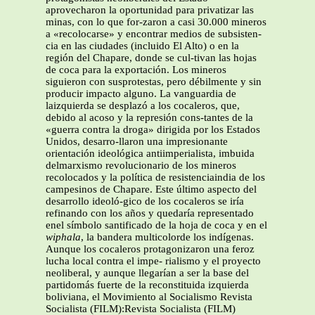
aprovecharon la oportunidad para privatizar las
minas, con lo que for-zaron a casi 30.000 mineros
a «recolocarse» y encontrar medios de subsisten-
cia en las ciudades (incluido El Alto) o en la
región del Chapare, donde se cul-tivan las hojas
de coca para la exportación. Los mineros
siguieron con susprotestas, pero débilmente y sin
producir impacto alguno. La vanguardia de
laizquierda se desplazó a los cocaleros, que,
debido al acoso y la represión cons-tantes de la
«guerra contra la droga» dirigida por los Estados
Unidos, desarro-llaron una impresionante
orientación ideológica antiimperialista, imbuida
delmarxismo revolucionario de los mineros
recolocados y la política de resistenciaindia de los
campesinos de Chapare. Este último aspecto del
desarrollo ideoló-gico de los cocaleros se iría
refinando con los años y quedaría representado
enel símbolo santificado de la hoja de coca y en el
wiphala
, la bandera multicolorde los indígenas.
Aunque los cocaleros protagonizaron una feroz
lucha local contra el impe- rialismo y el proyecto
neoliberal, y aunque llegarían a ser la base del
partidomás fuerte de la reconstituida izquierda
boliviana, el Movimiento al Socialismo Revista
Socialista (FILM):Revista Socialista (FILM)