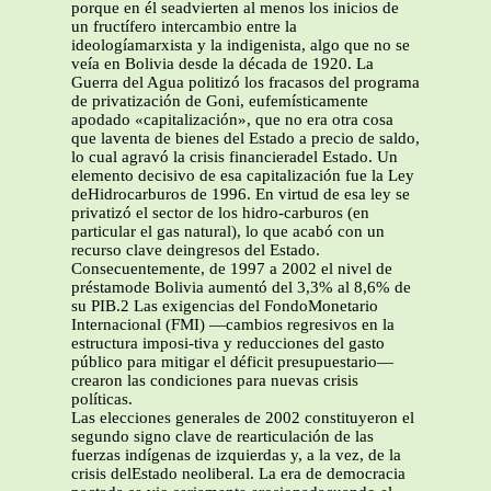
porque en él seadvierten al menos los inicios de
un fructífero intercambio entre la
ideologíamarxista y la indigenista, algo que no se
veía en Bolivia desde la década de 1920. La
Guerra del Agua politizó los fracasos del programa
de privatización de Goni, eufemísticamente
apodado «capitalización», que no era otra cosa
que laventa de bienes del Estado a precio de saldo,
lo cual agravó la crisis financieradel Estado. Un
elemento decisivo de esa capitalización fue la Ley
deHidrocarburos de 1996. En virtud de esa ley se
privatizó el sector de los hidro-carburos (en
particular el gas natural), lo que acabó con un
recurso clave deingresos del Estado.
Consecuentemente, de 1997 a 2002 el nivel de
préstamode Bolivia aumentó del 3,3% al 8,6% de
su PIB.2 Las exigencias del FondoMonetario
Internacional (FMI) —cambios regresivos en la
estructura imposi-tiva y reducciones del gasto
público para mitigar el déficit presupuestario—
crearon las condiciones para nuevas crisis
políticas.
Las elecciones generales de 2002 constituyeron el
segundo signo clave de rearticulación de las
fuerzas indígenas de izquierdas y, a la vez, de la
crisis delEstado neoliberal. La era de democracia