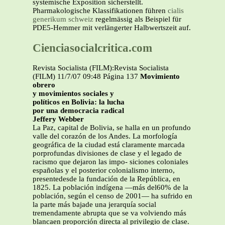
systemische Exposition sicherstellt.
Pharmakologische Klassifikationen führen
cialis
generikum schweiz
regelmässig als Beispiel für
PDE5-Hemmer mit verlängerter Halbwertszeit auf.
Cienciasocialcritica.com
Revista Socialista (FILM):Revista Socialista
(FILM) 11/7/07 09:48 Página 137
Movimiento
obrero
y movimientos sociales y
políticos en Bolivia: la lucha
por una democracia radical
Jeffery Webber
La Paz, capital de Bolivia, se halla en un profundo
valle del corazón de los Andes. La morfología
geográfica de la ciudad está claramente marcada
porprofundas divisiones de clase y el legado de
racismo que dejaron las impo- siciones coloniales
españolas y el posterior colonialismo interno,
presentedesde la fundación de la República, en
1825. La población indígena —más del60% de la
población, según el censo de 2001— ha sufrido en
la parte más bajade una jerarquía social
tremendamente abrupta que se va volviendo más
blancaen proporción directa al privilegio de clase.