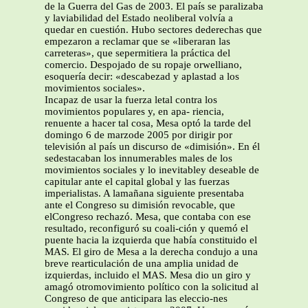
de la Guerra del Gas de 2003. El país se paralizaba
y laviabilidad del Estado neoliberal volvía a
quedar en cuestión. Hubo sectores dederechas que
empezaron a reclamar que se «liberaran las
carreteras», que sepermitiera la práctica del
comercio. Despojado de su ropaje orwelliano,
esoquería decir: «descabezad y aplastad a los
movimientos sociales».
Incapaz de usar la fuerza letal contra los
movimientos populares y, en apa- riencia,
renuente a hacer tal cosa, Mesa optó la tarde del
domingo 6 de marzode 2005 por dirigir por
televisión al país un discurso de «dimisión». En él
sedestacaban los innumerables males de los
movimientos sociales y lo inevitabley deseable de
capitular ante el capital global y las fuerzas
imperialistas. A lamañana siguiente presentaba
ante el Congreso su dimisión revocable, que
elCongreso rechazó. Mesa, que contaba con ese
resultado, reconfiguró su coali-ción y quemó el
puente hacia la izquierda que había constituido el
MAS. El giro de Mesa a la derecha condujo a una
breve rearticulación de una amplia unidad de
izquierdas, incluido el MAS. Mesa dio un giro y
amagó otromovimiento político con la solicitud al
Congreso de que anticipara las eleccio-nes