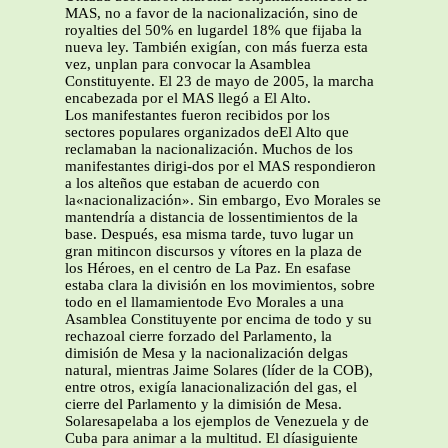
MAS, no a favor de la nacionalización, sino de
royalties del 50% en lugardel 18% que fijaba la
nueva ley. También exigían, con más fuerza esta
vez, unplan para convocar la Asamblea
Constituyente. El 23 de mayo de 2005, la marcha
encabezada por el MAS llegó a El Alto.
Los manifestantes fueron recibidos por los
sectores populares organizados deEl Alto que
reclamaban la nacionalización. Muchos de los
manifestantes dirigi-dos por el MAS respondieron
a los alteños que estaban de acuerdo con
la«nacionalización». Sin embargo, Evo Morales se
mantendría a distancia de lossentimientos de la
base. Después, esa misma tarde, tuvo lugar un
gran mitincon discursos y vítores en la plaza de
los Héroes, en el centro de La Paz. En esafase
estaba clara la división en los movimientos, sobre
todo en el llamamientode Evo Morales a una
Asamblea Constituyente por encima de todo y su
rechazoal cierre forzado del Parlamento, la
dimisión de Mesa y la nacionalización delgas
natural, mientras Jaime Solares (líder de la COB),
entre otros, exigía lanacionalización del gas, el
cierre del Parlamento y la dimisión de Mesa.
Solaresapelaba a los ejemplos de Venezuela y de
Cuba para animar a la multitud. El díasiguiente