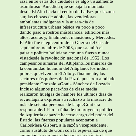
raza entre estas dos ciudades es algo visualmente
asombroso. Amedida que se baja la montaña
desde El Alto hacia el centro de La Paz por lazona
sur, las chozas de adobe, las vendedoras
ambulantes indígenas y la ausen-cia de
infraestructura urbana básica va poco a poco
dando paso a rostros másblancos, edificios más
altos, aceras y, finalmente, mansiones y Mercedes.
El Alto fue el epicentro de la Guerra del Gas de
septiembre-octubre de 2003, que sacudió el
paisaje político boliviano con una fuerza nunca
vistadesde la revolución nacional de 1952. Los
campesinos aimaras del Altiplano,los mineros de
la comunidad huanuni del Altiplano, los indios
pobres queviven en El Alto y, finalmente, los
sectores más pobres de la Paz depusieron alodiado
presidente Gonzalo «Goni» Sánchez de Lozada.
Incluso algunos pace-ños de clase media
realizaron huelgas de hambre los últimos días de
revueltapara expresar su rechazo a la masacre de
más de setenta personas de la queGoni era
responsable.1 Pero a falta de un proyecto político
de izquierda capazde hacerse cargo del poder del
Estado, las fuerzas populares aceptaron a
CarlosMesa Gisbert, a la sazón vicepresidente,
como sustituto de Goni con la espe-ranza de que
cumpliera su promesa de poner en práctica la