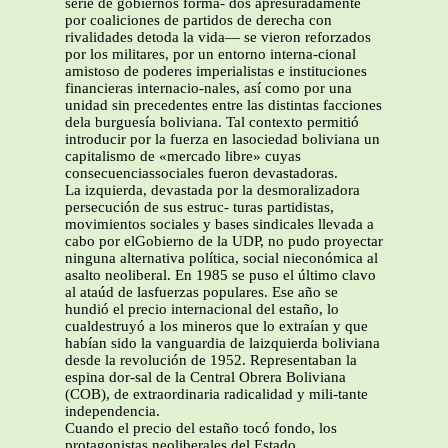
serie de gobiernos forma- dos apresuradamente
por coaliciones de partidos de derecha con
rivalidades detoda la vida— se vieron reforzados
por los militares, por un entorno interna-cional
amistoso de poderes imperialistas e instituciones
financieras internacio-nales, así como por una
unidad sin precedentes entre las distintas facciones
dela burguesía boliviana. Tal contexto permitió
introducir por la fuerza en lasociedad boliviana un
capitalismo de «mercado libre» cuyas
consecuenciassociales fueron devastadoras.
La izquierda, devastada por la desmoralizadora
persecución de sus estruc- turas partidistas,
movimientos sociales y bases sindicales llevada a
cabo por elGobierno de la UDP, no pudo proyectar
ninguna alternativa política, social nieconómica al
asalto neoliberal. En 1985 se puso el último clavo
al ataúd de lasfuerzas populares. Ese año se
hundió el precio internacional del estaño, lo
cualdestruyó a los mineros que lo extraían y que
habían sido la vanguardia de laizquierda boliviana
desde la revolución de 1952. Representaban la
espina dor-sal de la Central Obrera Boliviana
(COB), de extraordinaria radicalidad y mili-tante
independencia.
Cuando el precio del estaño tocó fondo, los
protagonistas neoliberales del Estado