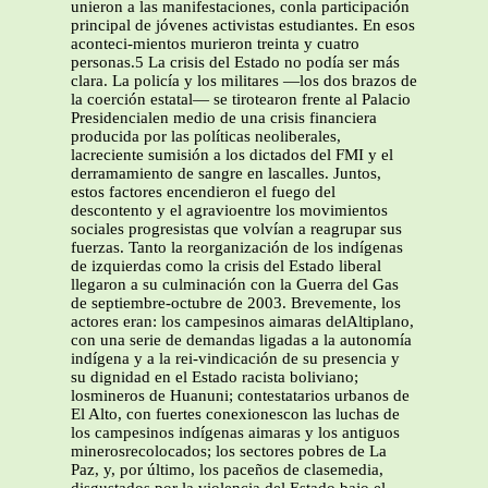
unieron a las manifestaciones, conla participación
principal de jóvenes activistas estudiantes. En esos
aconteci-mientos murieron treinta y cuatro
personas.5 La crisis del Estado no podía ser más
clara. La policía y los militares —los dos brazos de
la coerción estatal— se tirotearon frente al Palacio
Presidencialen medio de una crisis financiera
producida por las políticas neoliberales,
lacreciente sumisión a los dictados del FMI y el
derramamiento de sangre en lascalles. Juntos,
estos factores encendieron el fuego del
descontento y el agravioentre los movimientos
sociales progresistas que volvían a reagrupar sus
fuerzas. Tanto la reorganización de los indígenas
de izquierdas como la crisis del Estado liberal
llegaron a su culminación con la Guerra del Gas
de septiembre-octubre de 2003. Brevemente, los
actores eran: los campesinos aimaras delAltiplano,
con una serie de demandas ligadas a la autonomía
indígena y a la rei-vindicación de su presencia y
su dignidad en el Estado racista boliviano;
losmineros de Huanuni; contestatarios urbanos de
El Alto, con fuertes conexionescon las luchas de
los campesinos indígenas aimaras y los antiguos
minerosrecolocados; los sectores pobres de La
Paz, y, por último, los paceños de clasemedia,