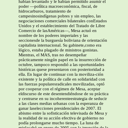
habían levantado y le habían permitido asumir el
poder —política macroeconómica, fiscal, de
hidrocarburos, tratamiento de
campesinosindígenas pobres y sin empleo, las
negociaciones comerciales bilaterales conEstados
Unidos y el establecimiento del Tratado de Libre
Comercio de lasAméricas—, Mesa actuó en
nombre de los poderes imperiales y las
seccionesde la burguesía boliviana de orientación
capitalista internacional. Su gabinete,como era
lógico, estaba plagado de ministros gonistas.
Mientras, el MAS, tras no desempeñar
prácticamente ningún papel en la insurrección de
octubre, tampoco respondió a las oportunidades
históricas quese presentaron con posterioridad a
ella. En lugar de continuar con la moviliza-ción
existente y la política de calle en solidaridad con
las fuerzas popularesradicales movilizadas, optó
por cooperar con el régimen de Mesa, aceptar
eldiscurso de este desentendiéndose de su práctica
y centrarse en su incoherenteestrategia de seducir
a las clases medias urbanas con la esperanza de
ganar laselecciones presidenciales de 2007. El
abismo entre la sofisticación televisada de Mesa y
la realidad de su acción efectiva de gobierno no
podía prolongarse mucho tiempo. La luna de
mielacabó en enero de 2005 con la irrupción de la