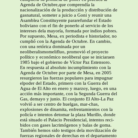
Agenda de Octubre,que comprendía la
nacionalización de la producción y distribución de
gasnatural, someter a juicio a Goni y reunir una
Asamblea Constituyente pararefundar el Estado
boliviano con el fin de ponerlo al servicio de los
intereses dela mayoría, formada por indios pobres.
Por supuesto, Mesa, ex periodista e historiador, no
cumplió con la Agenda de Octubre. En cambio,
con una retórica dominada por un
neoliberalismomelifluo, promovió el proyecto
político y económico neoliberal que se iniciaraen
1985 bajo el gobierno de Víctor Paz Estensoro.
En respuesta al absoluto incumplimiento con la
Agenda de Octubre por parte de Mesa, en 2005
resurgieron las fuerzas populares para impugnar
elpoder del Estado, primero con la Guerra del
Agua de El Alto en enero y marzoy, luego, en una
acción más importante, con la Segunda Guerra del
Gas, demayo y junio. El conjunto El Alto-La Paz
volvió a ser centro de huelgas, mar-chas,
explosiones de dinamita, enfrentamientos con la
policía e intentos detomar la plaza Murillo, donde
está situado el Palacio Presidencial, intentos reci-
bidos con gases lacrimógenos y balas de goma.
También hemos sido testigos dela movilización de
fuerzas regionales de derechas en el departamento