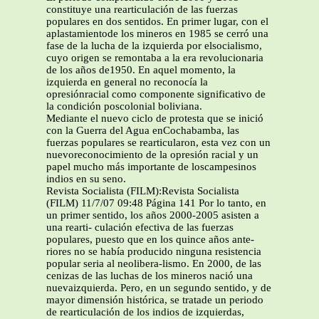
constituye una rearticulación de las fuerzas
populares en dos sentidos. En primer lugar, con el
aplastamientode los mineros en 1985 se cerró una
fase de la lucha de la izquierda por elsocialismo,
cuyo origen se remontaba a la era revolucionaria
de los años de1950. En aquel momento, la
izquierda en general no reconocía la
opresiónracial como componente significativo de
la condición poscolonial boliviana.
Mediante el nuevo ciclo de protesta que se inició
con la Guerra del Agua enCochabamba, las
fuerzas populares se rearticularon, esta vez con un
nuevoreconocimiento de la opresión racial y un
papel mucho más importante de loscampesinos
indios en su seno.
Revista Socialista (FILM):Revista Socialista
(FILM) 11/7/07 09:48 Página 141 Por lo tanto, en
un primer sentido, los años 2000-2005 asisten a
una rearti- culación efectiva de las fuerzas
populares, puesto que en los quince años ante-
riores no se había producido ninguna resistencia
popular seria al neolibera-lismo. En 2000, de las
cenizas de las luchas de los mineros nació una
nuevaizquierda. Pero, en un segundo sentido, y de
mayor dimensión histórica, se tratade un periodo
de rearticulación de los indios de izquierdas,