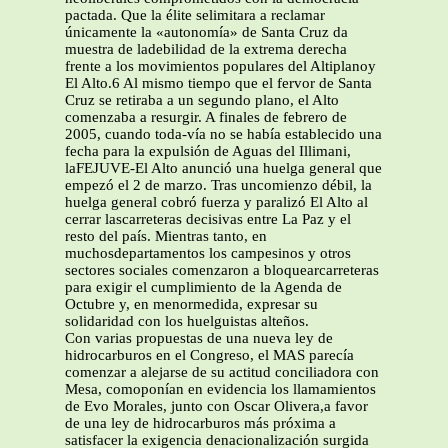
pactada. Que la élite selimitara a reclamar
únicamente la «autonomía» de Santa Cruz da
muestra de ladebilidad de la extrema derecha
frente a los movimientos populares del Altiplanoy
El Alto.6 Al mismo tiempo que el fervor de Santa
Cruz se retiraba a un segundo plano, el Alto
comenzaba a resurgir. A finales de febrero de
2005, cuando toda-vía no se había establecido una
fecha para la expulsión de Aguas del Illimani,
laFEJUVE-El Alto anunció una huelga general que
empezó el 2 de marzo. Tras uncomienzo débil, la
huelga general cobró fuerza y paralizó El Alto al
cerrar lascarreteras decisivas entre La Paz y el
resto del país. Mientras tanto, en
muchosdepartamentos los campesinos y otros
sectores sociales comenzaron a bloquearcarreteras
para exigir el cumplimiento de la Agenda de
Octubre y, en menormedida, expresar su
solidaridad con los huelguistas alteños.
Con varias propuestas de una nueva ley de
hidrocarburos en el Congreso, el MAS parecía
comenzar a alejarse de su actitud conciliadora con
Mesa, comoponían en evidencia los llamamientos
de Evo Morales, junto con Oscar Olivera,a favor
de una ley de hidrocarburos más próxima a
satisfacer la exigencia denacionalización surgida