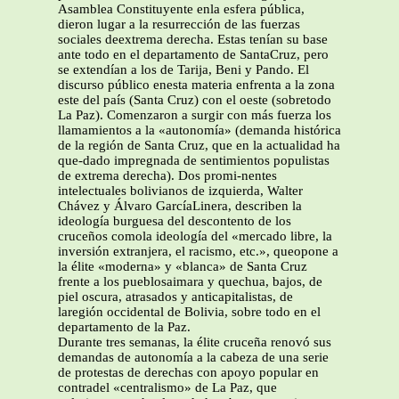
Asamblea Constituyente enla esfera pública,
dieron lugar a la resurrección de las fuerzas
sociales deextrema derecha. Estas tenían su base
ante todo en el departamento de SantaCruz, pero
se extendían a los de Tarija, Beni y Pando. El
discurso público enesta materia enfrenta a la zona
este del país (Santa Cruz) con el oeste (sobretodo
La Paz). Comenzaron a surgir con más fuerza los
llamamientos a la «autonomía» (demanda histórica
de la región de Santa Cruz, que en la actualidad ha
que-dado impregnada de sentimientos populistas
de extrema derecha). Dos promi-nentes
intelectuales bolivianos de izquierda, Walter
Chávez y Álvaro GarcíaLinera, describen la
ideología burguesa del descontento de los
cruceños comola ideología del «mercado libre, la
inversión extranjera, el racismo, etc.», queopone a
la élite «moderna» y «blanca» de Santa Cruz
frente a los pueblosaimara y quechua, bajos, de
piel oscura, atrasados y anticapitalistas, de
laregión occidental de Bolivia, sobre todo en el
departamento de la Paz.
Durante tres semanas, la élite cruceña renovó sus
demandas de autonomía a la cabeza de una serie
de protestas de derechas con apoyo popular en
contradel «centralismo» de La Paz, que