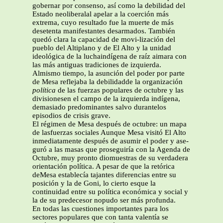
gobernar por consenso, así como la debilidad del
Estado neoliberalal apelar a la coerción más
extrema, cuyo resultado fue la muerte de más
desetenta manifestantes desarmados. También
quedó clara la capacidad de movi-lización del
pueblo del Altiplano y de El Alto y la unidad
ideológica de la luchaindígena de raíz aimara con
las más antiguas tradiciones de izquierda.
Almismo tiempo, la asunción del poder por parte
de Mesa reflejaba la debilidadde la organización
política
de las fuerzas populares de octubre y las
divisionesen el campo de la izquierda indígena,
demasiado predominantes salvo durantelos
episodios de crisis grave.
El régimen de Mesa después de octubre: un mapa
de lasfuerzas sociales Aunque Mesa visitó El Alto
inmediatamente después de asumir el poder y ase-
guró a las masas que proseguiría con la Agenda de
Octubre, muy pronto diomuestras de su verdadera
orientación política. A pesar de que la retórica
deMesa establecía tajantes diferencias entre su
posición y la de Goni, lo cierto esque la
continuidad entre su política económica y social y
la de su predecesor nopudo ser más profunda.
En todas las cuestiones importantes para los
sectores populares que con tanta valentía se