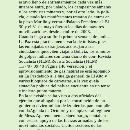
estuvo lleno de enfrentamientos cada vez más
intensos entre, por unlado, los campesinos aimaras
y los activistas mineros y, por el otro lado, la poli-
cía, cuando los manifestantes trataron de entrar en
la plaza Murillo y cerrar elPalacio Presidencial. El
30 y el 31 de mayo fueron los días de mayores
movili-zaciones desde octubre de 2003.
Cuando llega a su fin la primera semana de junio,
La Paz está prácticamente vacía de turistas, pues
las embajadas extranjeras aconsejan a sus
ciudadanos queeviten viajar a Bolivia, los rumores
de golpes militares son tema diario de con- Revista
Socialista (FILM):Revista Socialista (FILM)
11/7/07 09:48 Página 148 versación y el
aprovisionamiento de gas natural se está agotando
en La Pazdebido a la huelga general de El Alto y
varios bloqueos de carreteras, a la vez quela
situación política del país se encuentra en un tenso
e incierto punto muerto.
En la televisión se ha visto a dos oficiales del
ejército que abogaban por la constitución de un
gobierno cívico-militar de izquierdas para cumplir
con laAgenda de Octubre y reemplazar al régimen
de Mesa. Aparentemente, sinembargo, contaban
con escaso apoyo de las fuerzas armadas y de los
movi-mientos sociales. Ciertos sectores de las