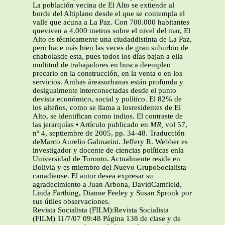
La población vecina de El Alto se extiende al
borde del Altiplano desde el que se contempla el
valle que acuna a La Paz. Con 700.000 habitantes
queviven a 4.000 metros sobre el nivel del mar, El
Alto es técnicamente una ciudaddistinta de La Paz,
pero hace más bien las veces de gran suburbio de
chabolasde esta, pues todos los días bajan a ella
multitud de trabajadores en busca deempleo
precario en la construcción, en la venta o en los
servicios. Ambas áreasurbanas están profunda y
desigualmente interconectadas desde el punto
devista económico, social y político. El 82% de
los alteños, como se llama a losresidentes de El
Alto, se identifican como indios. El contraste de
las jerarquías • Artículo publicado en
MR,
vol 57,
nº 4, septiembre de 2005, pp. 34-48. Traducción
deMarco Aurelio Galmarini. Jeffery R. Webber es
investigador y docente de ciencias políticas enla
Universidad de Toronto. Actualmente reside en
Bolivia y es miembro del Nuevo GrupoSocialista
canadiense. El autor desea expresar su
agradecimiento a Juan Arbona, DavidCamfield,
Linda Farthing, Dianne Feeley y Susan Spronk por
sus útiles observaciones.
Revista Socialista (FILM):Revista Socialista
(FILM) 11/7/07 09:48 Página 138 de clase y de