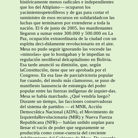
históricamente menos radicales e independientes
que los del Altiplano— ocuparon los
yacimientospetrolíferos y de gas para cortar el
suministro de esos recursos en solidaridadcon las
luchas que terminaron por extenderse a toda la
nación. El 6 de junio de 2005, los manifestantes
llegaron a sumar entre 300.000 y 500.000 en La
Paz, ocupación extraordinaria de la ciudad con un
espíritu deci-didamente revolucionario en el aire.
Mesa no pudo seguir ignorando las vocesde las
«minorías» que lo hostigaban y le impedían su
regulación neoliberal delcapitalismo en Bolivia.
Esa tarde anunció su dimisión, que, según
laConstitución, tiene que ser aprobada por el
Congreso. En esa fase de parcialvictoria popular
fue cuando, del modo más clamoroso, se puso de
manifiesto laausencia de estrategia del poder
popular entre las fuerzas indígenas de izquier-das.
Mesa se había marchado. ¿Qué vendría luego?
Durante un tiempo, las facciones conservadoras
del sistema de partidos — el MNR, Acción
Democrática Nacional (ADN), el Movimiento de
IzquierdaRevolucionaria (MIR) y Nueva Fuerza
Republicana (NFR)— habían urdido unplan para
llenar el vacío de poder que seguramente se
produciría como conse-cuencia del creciente