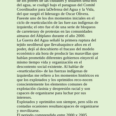
de los pobres de las ciudades y usuarios urba-nos
del agua, se coaligó bajo el paraguas del Comité
Coordinador para laDefensa del Agua y la Vida,
del que surgió el liderazgo de Oscar Olivera.
Fueeste uno de los dos momentos iniciales en el
ciclo de rearticulación de las fuer-zas indígenas de
izquierda; el otro fue el de una serie de bloqueos
de carreterasy de protestas en las comunidades
aimaras del Altiplano durante el año 2000.
La Guerra del Agua señaló la primera ruptura del
tejido neoliberal que llevabaquince años en el
poder, dejó al descubierto el fracaso del modelo
económico ala hora de producir las maravillas que
habían prometido diferentes gobiernos einyectó al
mismo tiempo vida y organización en el
descontento social existente. Al hablar de
«rearticulación» de las fuerzas indígenas de
izquierdas me refiero a los momentos históricos en
que los explotados y los oprimidos reco-nocen
conscientemente los elementos comunes de
explotación clasista y deopresión racial y son
capaces de organizarse para luchar por sus
intereses.
Explotados y oprimidos son siempre, pero sólo en
contadas ocasiones resultancapaces de organizarse
y movilizarse.
El periodo comprendido entre 2000 y 2005