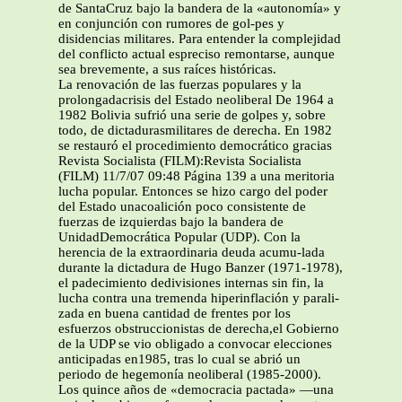
de SantaCruz bajo la bandera de la «autonomía» y
en conjunción con rumores de gol-pes y
disidencias militares. Para entender la complejidad
del conflicto actual espreciso remontarse, aunque
sea brevemente, a sus raíces históricas.
La renovación de las fuerzas populares y la
prolongadacrisis del Estado neoliberal De 1964 a
1982 Bolivia sufrió una serie de golpes y, sobre
todo, de dictadurasmilitares de derecha. En 1982
se restauró el procedimiento democrático gracias
Revista Socialista (FILM):Revista Socialista
(FILM) 11/7/07 09:48 Página 139 a una meritoria
lucha popular. Entonces se hizo cargo del poder
del Estado unacoalición poco consistente de
fuerzas de izquierdas bajo la bandera de
UnidadDemocrática Popular (UDP). Con la
herencia de la extraordinaria deuda acumu-lada
durante la dictadura de Hugo Banzer (1971-1978),
el padecimiento dedivisiones internas sin fin, la
lucha contra una tremenda hiperinflación y parali-
zada en buena cantidad de frentes por los
esfuerzos obstruccionistas de derecha,el Gobierno
de la UDP se vio obligado a convocar elecciones
anticipadas en1985, tras lo cual se abrió un
periodo de hegemonía neoliberal (1985-2000).
Los quince años de «democracia pactada» —una