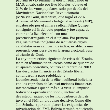
pactada se vio seriamente erosionadacuando el
MAS, encabezado por Evo Morales, obtuvo el
21% de los votospopulares, sólo por detrás del
Movimiento Nacionalista Revolucionario
(MNR)de Goni, derechista, que logró el 22%.
Además, el Movimiento IndígenaPachakuti (MIP),
encabezado por el aimara radical Felipe Quispe,
consiguió el6% del voto popular y fue capaz de
entrar en la liza electoral con una
presenciaarraigada en el Altiplano. Por primera
vez, las fuerzas indígenas de izquierdas,cuyos
candidatos eran campesinos indios, establecía una
presencia considera-ble en la arena electoral, pese
al triunfo de Goni.
La coyuntura crítica siguiente de crisis del Estado,
tanto en términos finan- cieros como de quiebra de
su aparato coercitivo, ocurrió en febrero de 2003.
Las desgracias financieras del Estado liberal
continuaron a paso redoblado, y
lacondescendencia de la élite neoliberal boliviana
con los caprichos de las insti-tuciones financieras
internacionales quedó más a la vista. El impulso
bolivianoa «privatizarlo todo», incluso el
devastador saqueo de los hidrocarburos delpaís,
tuvo en el FMI un propulsor decisivo. Como dijo
Jim Schultz, «por com-placer las exigencias de
privatización del FMI, Bolivia terminó reduciendo