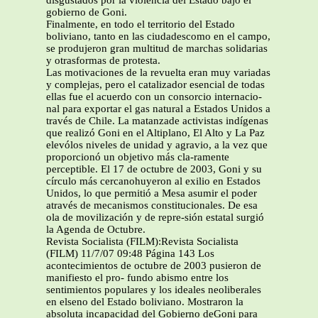
disgustados por la violencia del Estado bajo el
gobierno de Goni.
Finalmente, en todo el territorio del Estado
boliviano, tanto en las ciudadescomo en el campo,
se produjeron gran multitud de marchas solidarias
y otrasformas de protesta.
Las motivaciones de la revuelta eran muy variadas
y complejas, pero el catalizador esencial de todas
ellas fue el acuerdo con un consorcio internacio-
nal para exportar el gas natural a Estados Unidos a
través de Chile. La matanzade activistas indígenas
que realizó Goni en el Altiplano, El Alto y La Paz
elevólos niveles de unidad y agravio, a la vez que
proporcionó un objetivo más cla-ramente
perceptible. El 17 de octubre de 2003, Goni y su
círculo más cercanohuyeron al exilio en Estados
Unidos, lo que permitió a Mesa asumir el poder
através de mecanismos constitucionales. De esa
ola de movilización y de repre-sión estatal surgió
la Agenda de Octubre.
Revista Socialista (FILM):Revista Socialista
(FILM) 11/7/07 09:48 Página 143 Los
acontecimientos de octubre de 2003 pusieron de
manifiesto el pro- fundo abismo entre los
sentimientos populares y los ideales neoliberales
en elseno del Estado boliviano. Mostraron la
absoluta incapacidad del Gobierno deGoni para