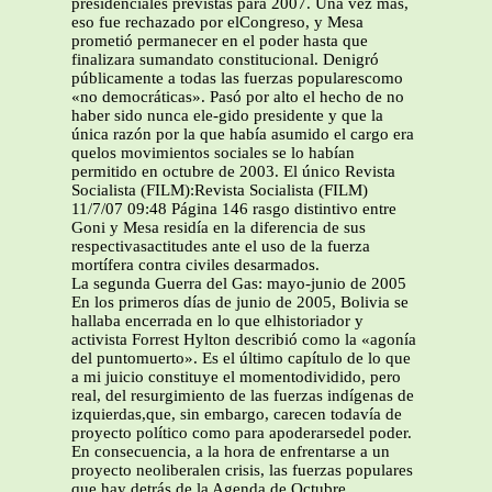
presidenciales previstas para 2007. Una vez más,
eso fue rechazado por elCongreso, y Mesa
prometió permanecer en el poder hasta que
finalizara sumandato constitucional. Denigró
públicamente a todas las fuerzas popularescomo
«no democráticas». Pasó por alto el hecho de no
haber sido nunca ele-gido presidente y que la
única razón por la que había asumido el cargo era
quelos movimientos sociales se lo habían
permitido en octubre de 2003. El único Revista
Socialista (FILM):Revista Socialista (FILM)
11/7/07 09:48 Página 146 rasgo distintivo entre
Goni y Mesa residía en la diferencia de sus
respectivasactitudes ante el uso de la fuerza
mortífera contra civiles desarmados.
La segunda Guerra del Gas: mayo-junio de 2005
En los primeros días de junio de 2005, Bolivia se
hallaba encerrada en lo que elhistoriador y
activista Forrest Hylton describió como la «agonía
del puntomuerto». Es el último capítulo de lo que
a mi juicio constituye el momentodividido, pero
real, del resurgimiento de las fuerzas indígenas de
izquierdas,que, sin embargo, carecen todavía de
proyecto político como para apoderarsedel poder.
En consecuencia, a la hora de enfrentarse a un
proyecto neoliberalen crisis, las fuerzas populares
que hay detrás de la Agenda de Octubre