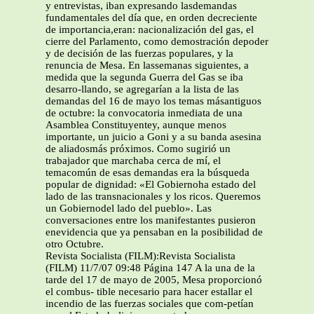
y entrevistas, iban expresando lasdemandas
fundamentales del día que, en orden decreciente
de importancia,eran: nacionalización del gas, el
cierre del Parlamento, como demostración depoder
y de decisión de las fuerzas populares, y la
renuncia de Mesa. En lassemanas siguientes, a
medida que la segunda Guerra del Gas se iba
desarro-llando, se agregarían a la lista de las
demandas del 16 de mayo los temas másantiguos
de octubre: la convocatoria inmediata de una
Asamblea Constituyentey, aunque menos
importante, un juicio a Goni y a su banda asesina
de aliadosmás próximos. Como sugirió un
trabajador que marchaba cerca de mí, el
temacomún de esas demandas era la búsqueda
popular de dignidad: «El Gobiernoha estado del
lado de las transnacionales y los ricos. Queremos
un Gobiernodel lado del pueblo». Las
conversaciones entre los manifestantes pusieron
enevidencia que ya pensaban en la posibilidad de
otro Octubre.
Revista Socialista (FILM):Revista Socialista
(FILM) 11/7/07 09:48 Página 147 A la una de la
tarde del 17 de mayo de 2005, Mesa proporcionó
el combus- tible necesario para hacer estallar el
incendio de las fuerzas sociales que com-petían