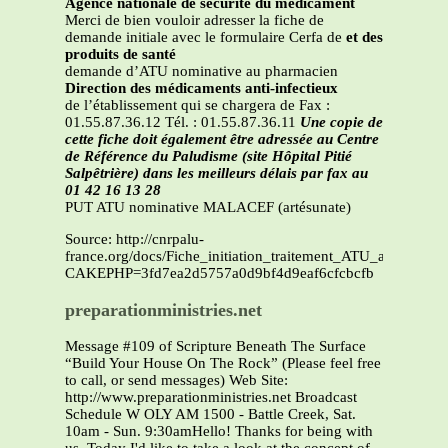
Agence nationale de sécurité du médicament
Merci de bien vouloir adresser la fiche de
demande initiale avec le formulaire Cerfa de
et des
produits de santé
demande d’ATU nominative au pharmacien
Direction des médicaments anti-infectieux
de l’établissement qui se chargera de Fax :
01.55.87.36.12 Tél. : 01.55.87.36.11
Une copie de
cette fiche doit également être adressée au Centre
de Référence du Paludisme (site Hôpital Pitié
Salpêtrière) dans les meilleurs délais par fax au
01 42 16 13 28
PUT ATU nominative MALACEF (artésunate)
Source: http://cnrpalu-
france.org/docs/Fiche_initiation_traitement_ATU_artesuna
CAKEPHP=3fd7ea2d5757a0d9bf4d9eaf6cfcbcfb
preparationministries.net
Message #109 of Scripture Beneath The Surface
“Build Your House On The Rock” (Please feel free
to call, or send messages) Web Site:
http://www.preparationministries.net Broadcast
Schedule W OLY AM 1500 - Battle Creek, Sat.
10am - Sun. 9:30amHello! Thanks for being with