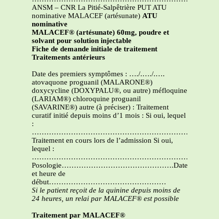
ANSM – CNR La Pitié-Salpêtrière PUT ATU
nominative MALACEF (artésunate)
ATU
nominative
MALACEF® (artésunate) 60mg, poudre et
solvant pour solution injectable
Fiche de demande initiale de traitement
Traitements antérieurs
Date des premiers symptômes : …./.…./.….
atovaquone proguanil (MALARONE®)
doxycycline (DOXYPALU®, ou autre) méfloquine
(LARIAM®) chloroquine proguanil
(SAVARINE®) autre (à préciser) : Traitement
curatif initié depuis moins d’1 mois : Si oui, lequel
:
……………………………………………………………………
Traitement en cours lors de l’admission Si oui,
lequel :
……………………………………………………………………
Posologie……………………………………….Date
et heure de
début…………………………………………
Si le patient reçoit de la quinine depuis moins de
24 heures, un relai par MALACEF® est possible
Traitement par MALACEF®