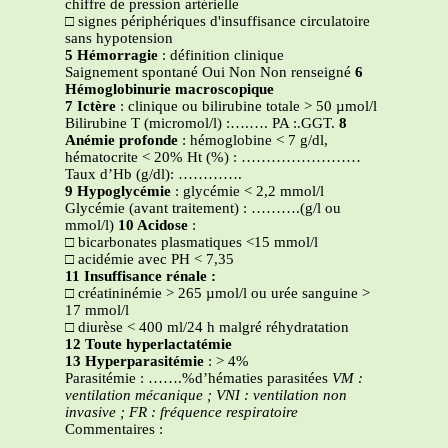
chiffre de pression artérielle
□
signes périphériques d'insuffisance circulatoire
sans hypotension
5 Hémorragie
: définition clinique
Saignement spontané Oui Non Non renseigné
6
Hémoglobinurie macroscopique
7 Ictère
: clinique ou bilirubine totale > 50 µmol/l
Bilirubine T (micromol/l) :….…. PA :.GGT.
8
Anémie profonde
: hémoglobine < 7 g/dl,
hématocrite < 20% Ht (%) : ……………………
Taux d’Hb (g/dl): ………….
9 Hypoglycémie
: glycémie < 2,2 mmol/l
Glycémie (avant traitement) : ……….(g/l ou
mmol/l)
10 Acidose
:
□
bicarbonates plasmatiques <15 mmol/l
□
acidémie avec PH < 7,35
11 Insuffisance rénale :
□
créatininémie > 265 µmol/l ou urée sanguine >
17 mmol/l
□
diurèse < 400 ml/24 h malgré réhydratation
12 Toute hyperlactatémie
13 Hyperparasitémie
: > 4%
Parasitémie : …….%d’hématies parasitées
VM :
ventilation mécanique ; VNI : ventilation non
invasive ; FR : fréquence respiratoire
Commentaires :
…………………………………………………………………