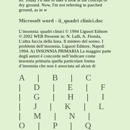
us. Today I'd like to take a look at the concept of
dry ground. Now, I'm not referring to parched
ground, as in w
Microsoft word - ii_quadri clinici.doc
L’insonnia: quadri clinici © 1994 Liguori Editore
© 2002 WEB Presente in: N. Lalli, A. Fionda,
L’altra faccia della luna. Il mistero del sonno. I
problemi dell’insonnia, Liguori Editore, Napoli
1994. A) INSONNIA PRIMARIA La maggior parte
degli autori è concorde nell’indicare come
insonnia primaria quella particolare forma
d’insonnia che non è associata ad alcun di
A
|
B
|
C
|
D
|
E
|
F
|
G
|
H
|
I
|
J
|
K
|
L
|
M
|
N
|
O
|
P
|
Q