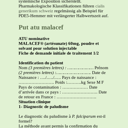
systemische Exposition sicherstellt.
Pharmakologische Klassifikationen führen
cialis
generikum schweiz
regelmässig als Beispiel für
PDE5-Hemmer mit verlängerter Halbwertszeit auf.
Put atu malacef
ATU nominative
MALACEF® (artésunate) 60mg, poudre et
solvant pour solution injectable
Fiche de demande initiale de traitement 1/2
Identification du patient
Nom
(3 premières lettres) : …………………
Prénom
(2 premières lettres) :……………………….
Date de
Naissance : …./.…./.…. Pays de naissance :
……………………. Poids :……….kg Sexe M F
Pays de contamination : ……………… Date
d’arrivée dans ce pays : ……………………. Date
de retour en France : ……………………….
Situation clinique
1- Diagnostic de paludisme
Le diagnostic du paludisme à
P. falciparum
est-il
formel?
La méthode ayant permis la confirmation du