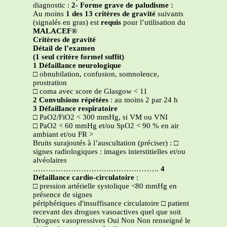
diagnostic :
2- Forme grave de paludisme :
Au moins
1 des 13 critères de gravité
suivants
(signalés en gras) est
requis
pour l’utilisation du
MALACEF®
Critères de gravité
Détail de l’examen
(1 seul critère formel suffit)
1 Défaillance neurologique
□
obnubilation, confusion, somnolence,
prostration
□
coma avec score de Glasgow < 11
2 Convulsions répétées
: au moins 2 par 24 h
3 Défaillance respiratoire
□
PaO2/FiO2 < 300 mmHg, si VM ou VNI
□
PaO2 < 60 mmHg et/ou SpO2 < 90 % en air
ambiant et/ou FR >
Bruits surajoutés à l’auscultation (préciser) :
□
signes radiologiques : images interstitielles et/ou
alvéolaires
………………………….……………….
4
Défaillance cardio-circulatoire
:
□
pression artérielle systolique <80 mmHg en
présence de signes
périphériques d'insuffisance circulatoire
□
patient
recevant des drogues vasoactives quel que soit
Drogues vasopressives Oui Non Non renseigné le