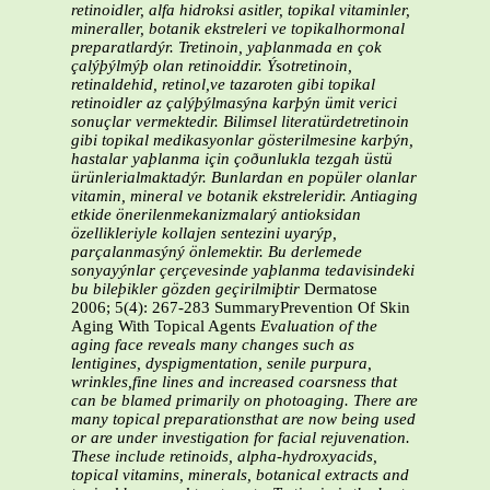
retinoidler, alfa hidroksi asitler, topikal vitaminler,
mineraller, botanik ekstreleri ve topikalhormonal
preparatlardýr. Tretinoin, yaþlanmada en çok
çalýþýlmýþ olan retinoiddir. Ýsotretinoin,
retinaldehid, retinol,ve tazaroten gibi topikal
retinoidler az çalýþýlmasýna karþýn ümit verici
sonuçlar vermektedir. Bilimsel literatürdetretinoin
gibi topikal medikasyonlar gösterilmesine karþýn,
hastalar yaþlanma için çoðunlukla tezgah üstü
ürünlerialmaktadýr. Bunlardan en popüler olanlar
vitamin, mineral ve botanik ekstreleridir. Antiaging
etkide önerilenmekanizmalarý antioksidan
özellikleriyle kollajen sentezini uyarýp,
parçalanmasýný önlemektir. Bu derlemede
sonyayýnlar çerçevesinde yaþlanma tedavisindeki
bu bileþikler gözden geçirilmiþtir
Dermatose
2006; 5(4): 267-283 SummaryPrevention Of Skin
Aging With Topical Agents
Evaluation of the
aging face reveals many changes such as
lentigines, dyspigmentation, senile purpura,
wrinkles,fine lines and increased coarsness that
can be blamed primarily on photoaging. There are
many topical preparationsthat are now being used
or are under investigation for facial rejuvenation.
These include retinoids, alpha-hydroxyacids,
topical vitamins, minerals, botanical extracts and