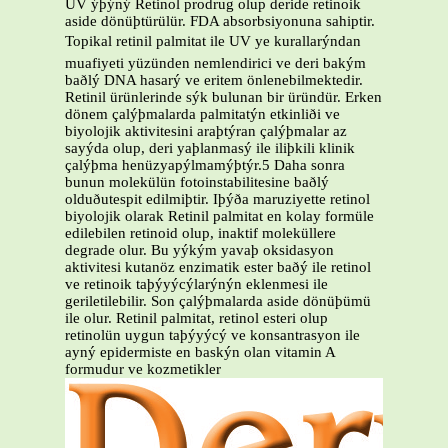
UV ýþýný Retinol prodrug olup deride retinoik
aside dönüþtürülür. FDA absorbsiyonuna sahiptir.
Topikal retinil palmitat ile UV ye kurallarýndan
muafiyeti yüzünden nemlendirici ve deri bakým
baðlý DNA hasarý ve eritem önlenebilmektedir.
Retinil ürünlerinde sýk bulunan bir üründür. Erken
dönem çalýþmalarda palmitatýn etkinliði ve
biyolojik aktivitesini araþtýran çalýþmalar az
sayýda olup, deri yaþlanmasý ile iliþkili klinik
çalýþma henüzyapýlmamýþtýr.5 Daha sonra
bunun molekülün fotoinstabilitesine baðlý
olduðutespit edilmiþtir. Iþýða maruziyette retinol
biyolojik olarak Retinil palmitat en kolay formüle
edilebilen retinoid olup, inaktif moleküllere
degrade olur. Bu yýkým yavaþ oksidasyon
aktivitesi kutanöz enzimatik ester baðý ile retinol
ve retinoik taþýyýcýlarýnýn eklenmesi ile
geriletilebilir. Son çalýþmalarda aside dönüþümü
ile olur. Retinil palmitat, retinol esteri olup
retinolün uygun taþýyýcý ve konsantrasyon ile
ayný epidermiste en baskýn olan vitamin A
formudur ve kozmetikler