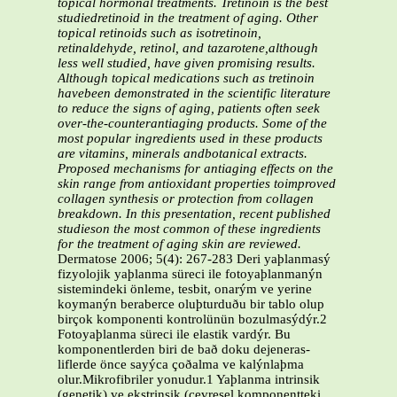
topical hormonal treatments. Tretinoin is the best
studiedretinoid in the treatment of aging. Other
topical retinoids such as isotretinoin,
retinaldehyde, retinol, and tazarotene,although
less well studied, have given promising results.
Although topical medications such as tretinoin
havebeen demonstrated in the scientific literature
to reduce the signs of aging, patients often seek
over-the-counterantiaging products. Some of the
most popular ingredients used in these products
are vitamins, minerals andbotanical extracts.
Proposed mechanisms for antiaging effects on the
skin range from antioxidant properties toimproved
collagen synthesis or protection from collagen
breakdown. In this presentation, recent published
studieson the most common of these ingredients
for the treatment of aging skin are reviewed.
Dermatose 2006; 5(4): 267-283 Deri yaþlanmasý
fizyolojik yaþlanma süreci ile fotoyaþlanmanýn
sistemindeki önleme, tesbit, onarým ve yerine
koymanýn beraberce oluþturduðu bir tablo olup
birçok komponenti kontrolünün bozulmasýdýr.2
Fotoyaþlanma süreci ile elastik vardýr. Bu
komponentlerden biri de bað doku dejeneras-
liflerde önce sayýca çoðalma ve kalýnlaþma
olur.Mikrofibriler yonudur.1 Yaþlanma intrinsik
(genetik) ve ekstrinsik (çevresel komponentteki