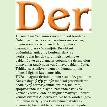
Türsen: Deri Yaþlanmasýnýn Topikal Ajanlarla
Önlenmesi plastik cerrahlar olmasýna karþýn,
bugün noninvaziv prosedürler uygulayan
dermatologlara yönelmiþtir. Bu yüksek
yoðunlukta antiaging konferanslarý ve
workshoplar her doktorun ilgisiniçekmeye
baþlamýþ ve uygulamalar çoðunlukla dermatolog
olmayanlar tarafýndan yapýlmaya baþlanmýþtýr.
Tehlike iseestetikve kozmetik dermatolojinin
bilimsel ilgisini kaybetmesidir.
TNFa antagonistlerinin immün sistemde, granülom
Kanýta dayalý týp yalnýz medikal prosedürlerde
deðil, ayný formasyonuda azalma, makrofaj
apopitozunda inhibisyon, zamanda estetik ve
kozmetik tedavilerde de uygulanmalýdýr.3 nötrofil
kemotaVitamin A, deriveleri, ve beta-karoten (pro-
infiltratlar varlýðýnda kullanýlmamalýdýr.17
vitamin A) kozmetikler içinde yýllardýr popüler