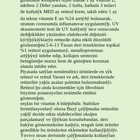
gönüllüde kompleks rejim olarak 1 ay vitamin E,
takiben 2 Diðer yandan, 2 hafta, haftada 3 tedavi
ile haftalýk MED ay retinol krem, takib eden 1 ay
da tekrar vitamin E un %24 arrtýðý bulunarak,
stratum corneumda inflamatuvar uygulanmýþ. UV
skuamometri testi ile UV baðýmlý ince sonucunda
deðiþiklikler yüzünden olabileceði düþünül-
kýrýþýklýklarýn retinolle daha etkili düzeldiði
gözlenmiþtir.5-6-13 Ýnsan deri örneklerine topikal
%1 retinol uygulanmasý, metalloproteinaz
artýþýný inhibe edip, kollajen sentezini
hemgüneþe maruz hem de güneþten korunan
alanda inhibe eder.
Piyasada satýlan nemlendirici ürünlerde en sýk
retinol ve retinil Varani ve ark, deri örneklerinde
retinolün yaþla azalan palmitat bulunmaktadýr.
Retinol þu anda kozmetikler için fibroblast
büyüme potansiyelini restimüle ettiðini
göstermiþtir.
seçkin bir vitamin A bileþiðidir. Stabilize
formülasyonlarý olursa Bazý çalýþmalar retinolün
yaþlý deride etkin olabileceðini oksijen
parçalamasý ve ýþýktan koruduðundan, deri
bakým göstermelerine karþýn, tezgah üstü ürünler
genellikle bu ürünlerine eklemekte kullanýþlýdýr.
Ýnvivo insan derisinde çalýþmalarda kullanýlan