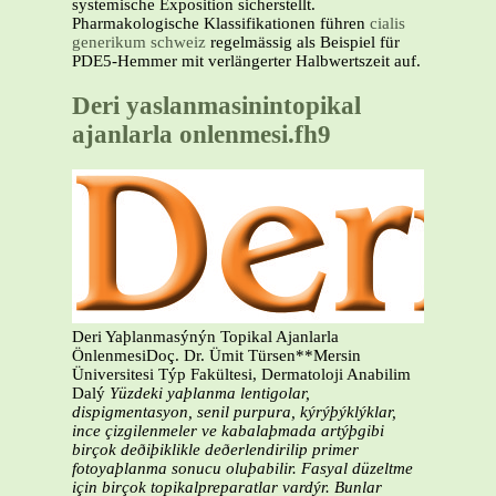
systemische Exposition sicherstellt.
Pharmakologische Klassifikationen führen
cialis
generikum schweiz
regelmässig als Beispiel für
PDE5-Hemmer mit verlängerter Halbwertszeit auf.
Deri yaslanmasinintopikal
ajanlarla onlenmesi.fh9
Deri Yaþlanmasýnýn Topikal Ajanlarla
ÖnlenmesiDoç. Dr. Ümit Türsen**Mersin
Üniversitesi Týp Fakültesi, Dermatoloji Anabilim
Dalý
Yüzdeki yaþlanma lentigolar,
dispigmentasyon, senil purpura, kýrýþýklýklar,
ince çizgilenmeler ve kabalaþmada artýþgibi
birçok deðiþiklikle deðerlendirilip primer
fotoyaþlanma sonucu oluþabilir. Fasyal düzeltme
için birçok topikalpreparatlar vardýr. Bunlar