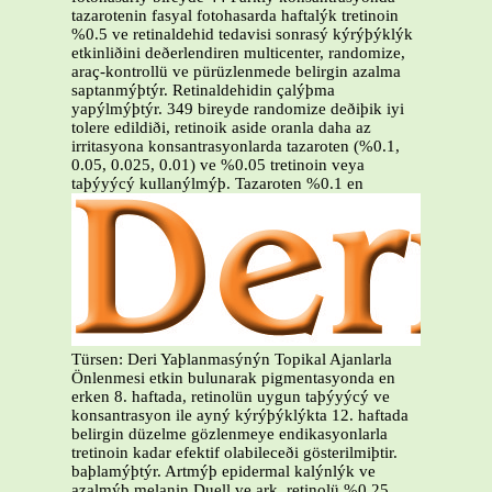
tazarotenin fasyal fotohasarda haftalýk tretinoin
%0.5 ve retinaldehid tedavisi sonrasý kýrýþýklýk
etkinliðini deðerlendiren multicenter, randomize,
araç-kontrollü ve pürüzlenmede belirgin azalma
saptanmýþtýr. Retinaldehidin çalýþma
yapýlmýþtýr. 349 bireyde randomize deðiþik iyi
tolere edildiði, retinoik aside oranla daha az
irritasyona konsantrasyonlarda tazaroten (%0.1,
0.05, 0.025, 0.01) ve %0.05 tretinoin veya
taþýyýcý kullanýlmýþ. Tazaroten %0.1 en
Türsen: Deri Yaþlanmasýnýn Topikal Ajanlarla
Önlenmesi etkin bulunarak pigmentasyonda en
erken 8. haftada, retinolün uygun taþýyýcý ve
konsantrasyon ile ayný kýrýþýklýkta 12. haftada
belirgin düzelme gözlenmeye endikasyonlarla
tretinoin kadar efektif olabileceði gösterilmiþtir.
baþlamýþtýr. Artmýþ epidermal kalýnlýk ve
azalmýþ melanin Duell ve ark, retinolü %0.25