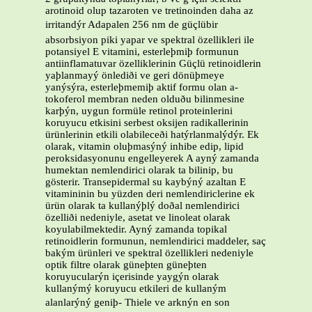
arotinoid olup tazaroten ve tretinoinden daha az
irritandýr Adapalen 256 nm de güçlübir
absorbsiyon piki yapar ve spektral özellikleri ile
potansiyel E vitamini, esterleþmiþ formunun
antiinflamatuvar özelliklerinin Güçlü retinoidlerin
yaþlanmayý önlediði ve geri dönüþmeye
yanýsýra, esterleþmemiþ aktif formu olan a-
tokoferol membran neden olduðu bilinmesine
karþýn, uygun formüle retinol proteinlerini
koruyucu etkisini serbest oksijen radikallerinin
ürünlerinin etkili olabileceði hatýrlanmalýdýr. Ek
olarak, vitamin oluþmasýný inhibe edip, lipid
peroksidasyonunu engelleyerek A ayný zamanda
humektan nemlendirici olarak ta bilinip, bu
gösterir. Transepidermal su kaybýný azaltan E
vitamininin bu yüzden deri nemlendiriclerine ek
ürün olarak ta kullanýþlý doðal nemlendirici
özelliði nedeniyle, asetat ve linoleat olarak
koyulabilmektedir. Ayný zamanda topikal
retinoidlerin formunun, nemlendirici maddeler, saç
bakým ürünleri ve spektral özellikleri nedeniyle
optik filtre olarak güneþten güneþten
koruyucularýn içerisinde yaygýn olarak
kullanýmý koruyucu etkileri de kullaným
alanlarýný geniþ- Thiele ve arknýn en son