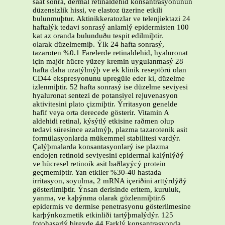
saat sonra, dermal retinaldehid konsantrasyonunun
düzensizlik hissi, ve elastoz üzerine etkili
bulunmuþtur. Aktinikkeratozlar ve telenjiektazi 24
haftalýk tedavi sonrasý anlamlý epidermisten 100
kat az oranda bulunduðu tespit edilmiþtir.
olarak düzelmemiþ. Ýlk 24 hafta sonrasý,
tazaroten %0.1 Farelerde retinaldehid, hyaluronat
için majör hücre yüzey kremin uygulanmasý 28
hafta daha uzatýlmýþ ve ek klinik reseptörü olan
CD44 ekspresyonunu upregüle eder ki, düzelme
izlenmiþtir. 52 hafta sonrasý ise düzelme seviyesi
hyaluronat sentezi de potansiyel rejuvenasyon
aktivitesini plato çizmiþtir. Ýrritasyon genelde
hafif veya orta derecede gösterir. Vitamin A
aldehidi retinal, kýsýtlý etkisine raðmen olup
tedavi süresince azalmýþ, plazma tazarotenik asit
formülasyonlarda mükemmel stabilitesi vardýr.
Çalýþmalarda konsantasyonlarý ise plazma
endojen retinoid seviyesini epidermal kalýnlýðý
ve hücresel retinoik asit baðlayýcý protein
geçmemiþtir. Yan etkiler %30-40 hastada
irritasyon, soyulma, 2 mRNA içeriðini arttýrdýðý
gösterilmiþtir. Ýnsan derisinde eritem, kuruluk,
yanma, ve kaþýnma olarak gözlenmiþtir.6
epidermis ve dermise penetrasyonu gösterilmesine
karþýnkozmetik etkinliði tartýþmalýdýr. 125
fotohasarlý bireyde 44 Farklý konsantrasyonda