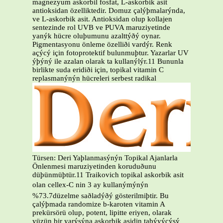
magnezyum askorbil fosfat, L-askorbik asit
antioksidan özelliktedir. Domuz çalýþmalarýnda,
ve L-askorbik asit. Antioksidan olup kollajen
sentezinde rol UVB ve PUVA maruziyetinde
yanýk hücre oluþumunu azalttýðý oynar.
Pigmentasyonu önleme özelliði vardýr. Renk
açýcý için fotoprotektif bulunmuþtur. Yazarlar UV
ýþýný ile azalan olarak ta kullanýlýr.11 Bununla
birlikte suda eridiði için, topikal vitamin C
replasmanýnýn hücreleri serbest radikal
Türsen: Deri Yaþlanmasýnýn Topikal Ajanlarla
Önlenmesi maruziyetinden koruduðunu
düþünmüþtür.11 Traikovich topikal askorbik asit
olan cellex-C nin 3 ay kullanýmýnýn
%73.7düzelme saðladýðý gösterilmiþtir. Bu
çalýþmada randomize b-karoten vitamin A
prekürsörü olup, potent, lipitte eriyen, olarak
yüzün bir yarýsýna askorbik asidin taþýyýcýsý