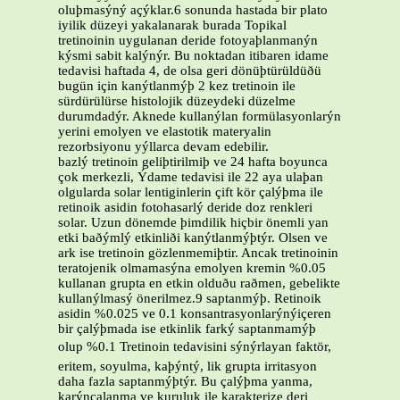
oluþmasýný açýklar.6 sonunda hastada bir plato
iyilik düzeyi yakalanarak burada Topikal
tretinoinin uygulanan deride fotoyaþlanmanýn
kýsmi sabit kalýnýr. Bu noktadan itibaren idame
tedavisi haftada 4, de olsa geri dönüþtürüldüðü
bugün için kanýtlanmýþ 2 kez tretinoin ile
sürdürülürse histolojik düzeydeki düzelme
durumdadýr. Aknede kullanýlan formülasyonlarýn
yerini emolyen ve elastotik materyalin
rezorbsiyonu yýllarca devam edebilir.
bazlý tretinoin geliþtirilmiþ ve 24 hafta boyunca
çok merkezli, Ýdame tedavisi ile 22 aya ulaþan
olgularda solar lentiginlerin çift kör çalýþma ile
retinoik asidin fotohasarlý deride doz renkleri
solar. Uzun dönemde þimdilik hiçbir önemli yan
etki baðýmlý etkinliði kanýtlanmýþtýr. Olsen ve
ark ise tretinoin gözlenmemiþtir. Ancak tretinoinin
teratojenik olmamasýna emolyen kremin %0.05
kullanan grupta en etkin olduðu raðmen, gebelikte
kullanýlmasý önerilmez.9 saptanmýþ. Retinoik
asidin %0.025 ve 0.1 konsantrasyonlarýnýiçeren
bir çalýþmada ise etkinlik farký saptanmamýþ
olup %0.1 Tretinoin tedavisini sýnýrlayan faktör,
eritem, soyulma, kaþýntý, lik grupta irritasyon
daha fazla saptanmýþtýr. Bu çalýþma yanma,
karýncalanma ve kuruluk ile karakterize deri