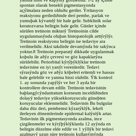
yanma hissi ve kaþýntý görülebilir. 1-2 ay içinde
spontan olarak benekli pigmentasyonda
açýlmalara neden olduðu geriler. Ýrritasyon
reaksiyonu gerilediðinde deri pembe, parlak ve
yumuþak kývamlý bir hale gelir. Subklinik solar
keratozvarsa belirgin hale gelir. Günler içinde
sürülen tretinoin miktarý Tretinoinin cilde
uygulanmasýnda oluþan histopatolojik arttýrýlýr.
Tretinoin reaksiyonu belirgin ise tedaviye ara
verilmelidir. Aksi takdirde devamýnda bir sakýnca
yoktur.8 Tretinoin preparatý dikkatle uygulanmak
koþulu ile aðýz çevresi ve göz kapaklarýna
sürülebilir. Periorbital kýrýþýklýklar tretinoin
tedavisine en iyi yanýt verenlerdir. Tedavi
sýrasýnda göz ve aðýz köþeleri eritemli ve hassas
hale gelebilir ve yanma hissi olabilir. Ýlk kontrol
1. ay sonunda yapýlýr ve her 3 ayda bir
kontrollere devam edilir. Tretinoin tedavisinin
baþlangýcýndastratum korneum inceldiðinden
dolayý tedaviye yüksekkoruyuculu güneþten
koruyucular eklenmelidir. Tedavinin Bu bulgular
daha düz deri, pembemsi kýzarýklýk, lekeli
ilerleyen dönemlerinde epidermal kalýnlýk artar.
Tedavinin ilk pigmentasyonda azalma, ince
çizgilenmeler ve kýrýþýklýklarda 12 ayýnda en
belirgin düzelme elde edilir ve 1 yýllýk bir tedavi
azalmayý uzun süre tretinoin kullanýmýnda