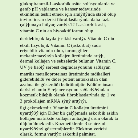
glukopiranozil-L-askorbik asitte solüsyonlarda ve
geniþ pH yaþlanma ve kanser tedavisinde
etkinliðini tesbit etmek için aralýðýnda stabil olup
invitro insan derisi fibroblastlarýnda daha fazla
çalýþmaya ihtiyaç vardýr.12 L-askorbik asit,
vitamin C nin en biyoaktif formu olup
deridebirçok faydalý etkisi vardýr. Vitamin C nin
etkili fizyolojik Vitamin C (askorbat) suda
eriyebilir vitamin olup, turunçgiller
mekanizmasýnýn kollajen üretiminde artýþ,
dermal kollajen ve sebzelerde bulunur. Vitamin C,
UV ye baðlý serbest degradasyonunu saðlayan
matriks metalloproteinaz üretiminde radikalleri
giderebildiði ve diðer potent antioksidan olan
azalma ile gösterdiði belirtilmiþtir. Kültüre insan
derisi vitamin E rejenerasyonu saðladýðýndan
kozmetik bileþik olarak fibroblastlarýnda tip 1 ve
3 prokollajen mRNA sýný arttýrýr.
ilgi çekmektedir. Vitamin C kollajen üretimini
uyardýðý için Diðer bir çalýþmada askorbik asidin
kollajen matrikste kollajen antiaging ürün olarak ta
düþünülmektedir. Kozmetiklerde 3 sentezini
uyardýðýný göstermiþlerdir. Elektron vericisi
olarak, formu vardýr; askorbil palmitat,