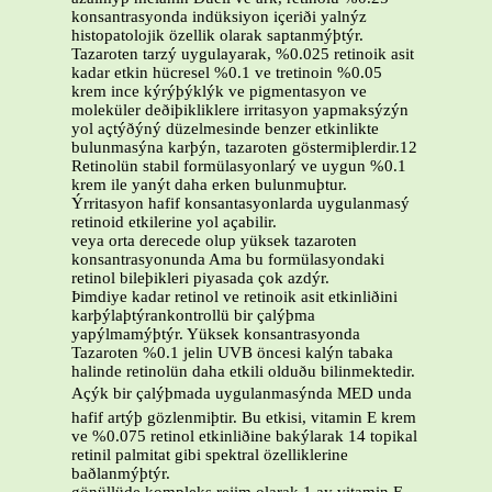
konsantrasyonda indüksiyon içeriði yalnýz
histopatolojik özellik olarak saptanmýþtýr.
Tazaroten tarzý uygulayarak, %0.025 retinoik asit
kadar etkin hücresel %0.1 ve tretinoin %0.05
krem ince kýrýþýklýk ve pigmentasyon ve
moleküler deðiþikliklere irritasyon yapmaksýzýn
yol açtýðýný düzelmesinde benzer etkinlikte
bulunmasýna karþýn, tazaroten göstermiþlerdir.12
Retinolün stabil formülasyonlarý ve uygun %0.1
krem ile yanýt daha erken bulunmuþtur.
Ýrritasyon hafif konsantasyonlarda uygulanmasý
retinoid etkilerine yol açabilir.
veya orta derecede olup yüksek tazaroten
konsantrasyonunda Ama bu formülasyondaki
retinol bileþikleri piyasada çok azdýr.
Þimdiye kadar retinol ve retinoik asit etkinliðini
karþýlaþtýrankontrollü bir çalýþma
yapýlmamýþtýr. Yüksek konsantrasyonda
Tazaroten %0.1 jelin UVB öncesi kalýn tabaka
halinde retinolün daha etkili olduðu bilinmektedir.
Açýk bir çalýþmada uygulanmasýnda MED unda
hafif artýþ gözlenmiþtir. Bu etkisi, vitamin E krem
ve %0.075 retinol etkinliðine bakýlarak 14 topikal
retinil palmitat gibi spektral özelliklerine
baðlanmýþtýr.