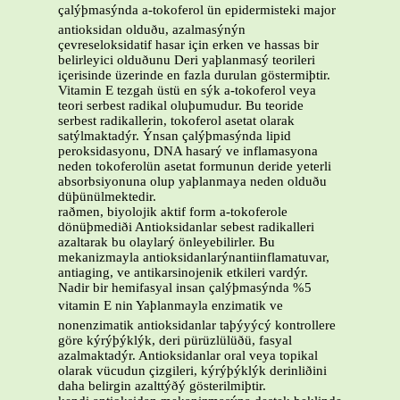
çalýþmasýnda a-tokoferol ün epidermisteki major
antioksidan olduðu, azalmasýnýn
çevreseloksidatif hasar için erken ve hassas bir
belirleyici olduðunu Deri yaþlanmasý teorileri
içerisinde üzerinde en fazla durulan göstermiþtir.
Vitamin E tezgah üstü en sýk a-tokoferol veya
teori serbest radikal oluþumudur. Bu teoride
serbest radikallerin, tokoferol asetat olarak
satýlmaktadýr. Ýnsan çalýþmasýnda lipid
peroksidasyonu, DNA hasarý ve inflamasyona
neden tokoferolün asetat formunun deride yeterli
absorbsiyonuna olup yaþlanmaya neden olduðu
düþünülmektedir.
raðmen, biyolojik aktif form a-tokoferole
dönüþmediði Antioksidanlar sebest radikalleri
azaltarak bu olaylarý önleyebilirler. Bu
mekanizmayla antioksidanlarýnantiinflamatuvar,
antiaging, ve antikarsinojenik etkileri vardýr.
Nadir bir hemifasyal insan çalýþmasýnda %5
vitamin E nin Yaþlanmayla enzimatik ve
nonenzimatik antioksidanlar taþýyýcý kontrollere
göre kýrýþýklýk, deri pürüzlülüðü, fasyal
azalmaktadýr. Antioksidanlar oral veya topikal
olarak vücudun çizgileri, kýrýþýklýk derinliðini
daha belirgin azalttýðý gösterilmiþtir.