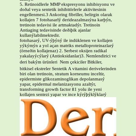
5. Retinoidlerle MMP ekspresyonu inhibisyonu ve
doðal veya sentetik inhibitörlerle aktivitesinin
engellenmesi.3 Ankoring fibriller, belirgin olarak
kollajen 7 fotohasarlý derideazalmasýna karþýn,
tretinoin tedavisi ile artmaktadýr. Tretinoin
Antiaging tedavisinde deðiþik ajanlar
kullanýlabilmektedir.
fotohasarý, UV-ýþýný ile indüklenen ve kollajen
yýkýmýn a yol açan matriks metalloproteinazlarý
(örneðin kollajenaz) 2. Serbest oksijen radikal
yakalayýcýlarý (Antioksidanlar)3. Nemlendirici ve
deri bakým ürünleri  Nem çekiciler Bitkiler,
bitkisel ekstreler Sentetik A vitamini derivelerinden
biri olan tretinoin, stratum korneumu inceltir,
epidermiste glikozaminoglikan depolanmasý
yapar, epidermal melanizasyonu azaltýr,
transforming growth factor ß1 yolu ile yeni
kollajen sentezi yapar ve ince kýrýþýklýklarý