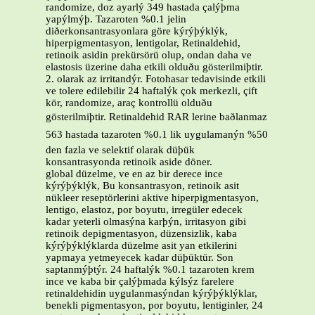
randomize, doz ayarlý 349 hastada çalýþma
yapýlmýþ. Tazaroten %0.1 jelin
diðerkonsantrasyonlara göre kýrýþýklýk,
hiperpigmentasyon, lentigolar, Retinaldehid,
retinoik asidin prekürsörü olup, ondan daha ve
elastosis üzerine daha etkili olduðu gösterilmiþtir.
2. olarak az irritandýr. Fotohasar tedavisinde etkili
ve tolere edilebilir 24 haftalýk çok merkezli, çift
kör, randomize, araç kontrollü olduðu
gösterilmiþtir. Retinaldehid RAR lerine baðlanmaz
563 hastada tazaroten %0.1 lik uygulamanýn %50
den fazla ve selektif olarak düþük
konsantrasyonda retinoik aside döner.
global düzelme, ve en az bir derece ince
kýrýþýklýk, Bu konsantrasyon, retinoik asit
nükleer reseptörlerini aktive hiperpigmentasyon,
lentigo, elastoz, por boyutu, irregüler edecek
kadar yeterli olmasýna karþýn, irritasyon gibi
retinoik depigmentasyon, düzensizlik, kaba
kýrýþýklýklarda düzelme asit yan etkilerini
yapmaya yetmeyecek kadar düþüktür. Son
saptanmýþtýr. 24 haftalýk %0.1 tazaroten krem
ince ve kaba bir çalýþmada kýlsýz farelere
retinaldehidin uygulanmasýndan kýrýþýklýklar,
benekli pigmentasyon, por boyutu, lentiginler, 24