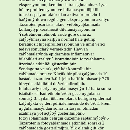
ekspresyonunu, keratinosit transglutaminaz 1,ve
hücre proliferasyonu ve inflamasyon iliþkili
transkrispsiyonfaktör olan aktivatör protein 1
baðýmlý down regüle gen ekspresyonunu azaltýr.
Tazaroten psoriasis, akne, vefotoyaþlanmada
kullanýlýp keratinosit diferansiyasyonunu
Ýsotretinoin retinoik aside göre daha az
çalýþýlmasýna karþýn normal hale getirip,
keratinosit hiperproliferasyonunu ve ümit verici
tedavi sonuçlarý vermektedir. Hayvan
çalýþmalarýnda epidermiste inflamatuvar
bileþikleri azaltýr.5 isotretinoinin fotoyaþlanma
üzerinde etkinliði gösterilmiþtir.
Sendagorta ve ark, çift kör kontrollü bir
çalýþmada orta ve Küçük bir pilot çalýþmada 10
hastada tazaroten %0.1 jelin hafif fotohasarlý 776
bireyde etkinliðini deðerlendirmiþtir.
fotohasarlý deriye uygulanmasýnýn 12 hafta sonra
istatistiksel Isotretinoin %0.5 gece uygulama
sonrasý 3. aydan itibaren olarak belirgin epidermal
kalýnlýkta ve deri pürüzlenmesinde de %0.1 krem
uygulanmasýndan sonra irritasyon olmadan
azalmaya yol açtýðý gösterilmiþtir.6
fotoyaþlanmada belirgin düzelme saptanmýþtýr.6
Tazarotenin fotoyaþlanmada etkinliði sonraki 2
çalýþmadada gösterilmiþtir. Ýlk olarak çift kör,