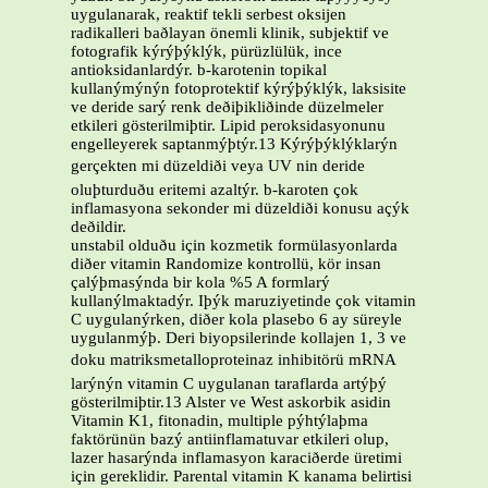
uygulanarak, reaktif tekli serbest oksijen
radikalleri baðlayan önemli klinik, subjektif ve
fotografik kýrýþýklýk, pürüzlülük, ince
antioksidanlardýr. b-karotenin topikal
kullanýmýnýn fotoprotektif kýrýþýklýk, laksisite
ve deride sarý renk deðiþikliðinde düzelmeler
etkileri gösterilmiþtir. Lipid peroksidasyonunu
engelleyerek saptanmýþtýr.13 Kýrýþýklýklarýn
gerçekten mi düzeldiði veya UV nin deride
oluþturduðu eritemi azaltýr. b-karoten çok
inflamasyona sekonder mi düzeldiði konusu açýk
deðildir.
unstabil olduðu için kozmetik formülasyonlarda
diðer vitamin Randomize kontrollü, kör insan
çalýþmasýnda bir kola %5 A formlarý
kullanýlmaktadýr. Iþýk maruziyetinde çok vitamin
C uygulanýrken, diðer kola plasebo 6 ay süreyle
uygulanmýþ. Deri biyopsilerinde kollajen 1, 3 ve
doku matriksmetalloproteinaz inhibitörü mRNA
larýnýn vitamin C uygulanan taraflarda artýþý
gösterilmiþtir.13 Alster ve West askorbik asidin
Vitamin K1, fitonadin, multiple pýhtýlaþma
faktörünün bazý antiinflamatuvar etkileri olup,
lazer hasarýnda inflamasyon karaciðerde üretimi
için gereklidir. Parental vitamin K kanama belirtisi