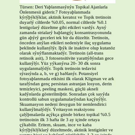
Türsen: Deri Yaþlanmasýnýn Topikal Ajanlarla
Önlenmesii giderir.7 Fotoyaþlanmada
kýrýþýklýklar, aktinik keratoz ve Topik tretinoin
duyarlý ciltlerde %0.05, normal ciltlerde %0.1
lentigolarý düzeltme gibi etkileri vardýr. Ayný
zamanda strialarý baþlangýç konsantrasyonunda
gün aþýrý geceleri tek bir da düzeltir. Tretinoin,
önceden anýlan etkileri nedeniyle ilaç uygulama
þeklinde kullanýlýr. Iþýk ile inaktive olup kutanöz
olarak sýnýflanmaktadýr. Tretinoin (all-trans
retinoik asit), 3 fotosensitivite yarattýðýndan gece
kullanýlýr. Yüz yýkanýrsa 20- 30 dk sonra
uygulanmalýdýr. Topik tretinoin tedavisi
sýrasýnda a, b, ve g) baðlanýr. Potansiyel
fotoyaþlanmada etkisini ilk olarak Kligman ve ark
tarafýndan genç persistan astranjan losyon, derin
temizleyici, peeling maskesi, güçlü akneli
kadýnlarda gösterilmiþtir. Sonradan çok sayýda
kontrollü sabun uygulamalarýndan kaçýnýlýr.
Skuamasyon nedeni ileuygun bir nemlendirici
kullanýlmalýdýr. Ýrritasyon reaksiyonu
çalýþmalarda açýkça günde birkez topikal %0.5
tretinoinin ilk 3 hafta ile 3 ay içinde ortaya
çýkabilir. Eritem, skuam, ince ve kaba
kýrýþýklýklarý düzeltmede, aktinik lentiginler ve