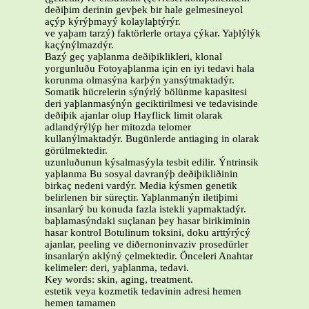
deðiþim derinin gevþek bir hale gelmesineyol
açýp kýrýþmayý kolaylaþtýrýr.
ve yaþam tarzý) faktörlerle ortaya çýkar. Yaþlýlýk
kaçýnýlmazdýr.
Bazý geç yaþlanma deðiþiklikleri, klonal
yorgunluðu Fotoyaþlanma için en iyi tedavi hala
korunma olmasýna karþýn yansýtmaktadýr.
Somatik hücrelerin sýnýrlý bölünme kapasitesi
deri yaþlanmasýnýn geciktirilmesi ve tedavisinde
deðiþik ajanlar olup Hayflick limit olarak
adlandýrýlýp her mitozda telomer
kullanýlmaktadýr. Bugünlerde antiaging in olarak
görülmektedir.
uzunluðunun kýsalmasýyla tesbit edilir. Ýntrinsik
yaþlanma Bu sosyal davranýþ deðiþikliðinin
birkaç nedeni vardýr. Media kýsmen genetik
belirlenen bir süreçtir. Yaþlanmanýn iletiþimi
insanlarý bu konuda fazla istekli yapmaktadýr.
baþlamasýndaki suçlanan þey hasar birikiminin
hasar kontrol Botulinum toksini, doku arttýrýcý
ajanlar, peeling ve diðernoninvaziv prosedürler
insanlarýn aklýný çelmektedir. Önceleri Anahtar
kelimeler: deri, yaþlanma, tedavi.
Key words: skin, aging, treatment.
estetik veya kozmetik tedavinin adresi hemen
hemen tamamen