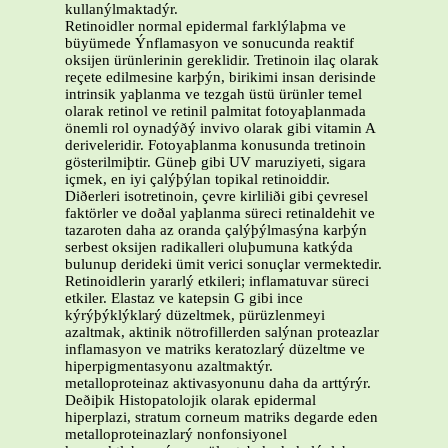
kullanýlmaktadýr.
Retinoidler normal epidermal farklýlaþma ve
büyümede Ýnflamasyon ve sonucunda reaktif
oksijen ürünlerinin gereklidir. Tretinoin ilaç olarak
reçete edilmesine karþýn, birikimi insan derisinde
intrinsik yaþlanma ve tezgah üstü ürünler temel
olarak retinol ve retinil palmitat fotoyaþlanmada
önemli rol oynadýðý invivo olarak gibi vitamin A
deriveleridir. Fotoyaþlanma konusunda tretinoin
gösterilmiþtir. Güneþ gibi UV maruziyeti, sigara
içmek, en iyi çalýþýlan topikal retinoiddir.
Diðerleri isotretinoin, çevre kirliliði gibi çevresel
faktörler ve doðal yaþlanma süreci retinaldehit ve
tazaroten daha az oranda çalýþýlmasýna karþýn
serbest oksijen radikalleri oluþumuna katkýda
bulunup derideki ümit verici sonuçlar vermektedir.
Retinoidlerin yararlý etkileri; inflamatuvar süreci
etkiler. Elastaz ve katepsin G gibi ince
kýrýþýklýklarý düzeltmek, pürüzlenmeyi
azaltmak, aktinik nötrofillerden salýnan proteazlar
inflamasyon ve matriks keratozlarý düzeltme ve
hiperpigmentasyonu azaltmaktýr.
metalloproteinaz aktivasyonunu daha da arttýrýr.
Deðiþik Histopatolojik olarak epidermal
hiperplazi, stratum corneum matriks degarde eden
metalloproteinazlarý nonfonsiyonel