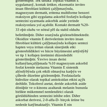
göstermiþtir. Tek tabaka Topikal vitamin E
uygulamasý, kontak ürtiker, ekzematöz invitro
insan fibroblast kültürü çalýþmasýnda,
magnezyum dermatit, eritema multiforme benzeri
reaksiyon gibi uygulama askorbil fosfatýn kollajen
sentezini uyarmada askorbik aside yerinde
reaksiyonlara yol açabilir. Kontakt dermatit %20-
33 eþit oluðu ve nötral pH da stabil olduðu
belirtilmiþtir. Diðer oranýnda gözlenebilmektedir.
Oksidize vitamin E derivelerinin invitro insan
fibroblast kültürü çalýþmasýnda kollajen sentezi
hapten veya irritan olarak sinerjistik etki
gösterebildikleri ve hücre büyümesini arttýrdýðý
ve tip 1 kollajen üretimini düzenlediði
gösterilmiþtir. Ýnvivo insan derisi
kullanýlançalýþmada %10 magnezyum askorbil
fosfat kremle melazma Vitamin E sistemik
alýndýðýnda çok etkili olmasýna karþýn ve
çillerde düzelme gözlenmiþtir. Fosfatazlarla
hidrolize olarak topikal antioksidan etkisi açýk
deðildir. Tokoferol asetat, deride askorbik aside
dönüþür ve o-kinonu azaltarak melanin bununla
birlikte mükemmel nemlendirici olarak
görüldüðünden sentezini inhibe eder. Diðer
askorbat derivesi, 2-0-alfa-D- birçok ürüne bu
nedenle katýlmaktadýr. Vitamin E nin