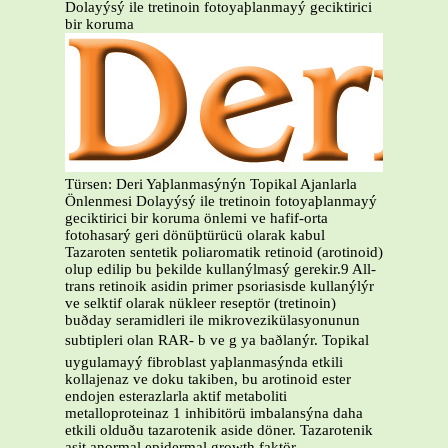
Dolayýsý ile tretinoin fotoyaþlanmayý geciktirici
bir koruma
Türsen: Deri Yaþlanmasýnýn Topikal Ajanlarla
Önlenmesi Dolayýsý ile tretinoin fotoyaþlanmayý
geciktirici bir koruma önlemi ve hafif-orta
fotohasarý geri dönüþtürücü olarak kabul
Tazaroten sentetik poliaromatik retinoid (arotinoid)
olup edilip bu þekilde kullanýlmasý gerekir.9 All-
trans retinoik asidin primer psoriasisde kullanýlýr
ve selktif olarak nükleer reseptör (tretinoin)
buðday seramidleri ile mikrovezikülasyonunun
subtipleri olan RAR- b ve g ya baðlanýr. Topikal
uygulamayý fibroblast yaþlanmasýnda etkili
kollajenaz ve doku takiben, bu arotinoid ester
endojen esterazlarla aktif metaboliti
metalloproteinaz 1 inhibitörü imbalansýna daha
etkili olduðu tazarotenik aside döner. Tazarotenik
asit anormal epidermal growth faktör