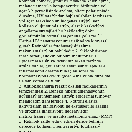
kompaktlaþmasý, granüler tabakada kalýnlaþma,
melanosit matriks komponentleri birikimine yol
açar.3 hipertrofisinde azalma, hücre polaritesinde
düzelme, UV tarafýndan baþlatýlabilen fotohasara
yol açan reaksiyon anjiyogenez artýþý, yeni
kollajen oluþumunda artýþ, elastik kaskadýný
engelleme stratejileri þu þekildedir; doku
görünümünün normalizasyonuna yol açar.5 1.
Deriye UV penetrasyonunu fiziksel ve kimyasal
güneþ Retinoidler fotohasarý düzeltme
mekanizmalarý þu þekildedir; 2. Siklooksijenaz
inhibitörleri, sitokin oluþum inhibitörleri 1.
Epidermal kalýnlýk tedavinin erken fazýnda
artýþa baþlar, gibi antiinflamatuvar bileþiklerle
inflamasyonu önleme birkaç ay sonra da
normalizasyona doðru gider. Ama klinik düzelme
ile tam korele deðildir.
3. Antioksidanlarla reaktif oksijen radikallerinin
temizlenmesi 2. Benekli hiperpigmentasyonun
açýlmasý muhtemelen artmýþ epidermal turnover,
melanozom transferinde 4. Nötrofil elastaz
aktivitesinin inhibisyonu ile ekstraselüler azalma,
ve tirozinaz inhibisyonu nedeniyledir.
matriks hasarý ve matriks metalloproteinaz (MMP)
3. Retinoik asitle tedavi edilen deride belirgin
derecede kollajen 1 sentezi artýp fotohasarý
azaltýr.