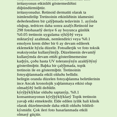
irritasyonun etkinliði göstermediðini
düþündürmüþtür.
irritasyonudur. Retinoid dermatiti olarak ta
isimlendirilip Tretinoinin etkinliðinin idamesini
deðerlendiren bir çalýþmada tedavinin 1. ayýnda
oluþup, tedricen daha sonra azalýr.Retinoid ise
298 fotohasarlý deriye 6 ay boyunca günlük
%0.05 tretinoin uygulama sýklýðý veya
miktarýný azaltmak, nemlendirici veya %0.1
emolyen krem diðer bir 6 ay devam edilerek
eklemekle hýzla düzelir. Fotoallerjik ve foto toksik
reaksiyonlar kullanýlmýþ. Düzelmenin devamlý
kullanýmda devam ettiði gösterilmemesine
karþýn, çoðu hasta UV toleransýnýn azaldýðýný
gösterilmiþtir. Baþka bir çalýþmada, topik
tretinoin ile en göstermiþtir. Tretinoinin
fotoyaþlanmada etkili olduðu bellidir.
belirgin oranda düzelen fotoyaþlanma belirtilerinin
ince Ancak kronolojik yaþlanmaya etkisi olup
olmadýðý belli deðildir.
kýrýþýklýklar olduðu saptanýp, %0.1
konsantrasyonun kýrýþýklýklarý Topik tretinoin
yavaþ etki etmektedir. Elde edilen iyilik hali klinik
olarak düzelmesinde daha etkili olduðu bildiril-
kýsmidir. Çok ileri foto hasarlanmada etkili
olmasý güçtür.