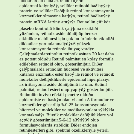
miktarlardan daha az retinol içerir.
epidermal kalýnlýðý, sellüler retinoid baðlayýcý
protein ve sellüler Deðiþik retinol konsantrasyonlu
kozmetikler olmasýna karþýn, retinol baðlayýcý
protein mRNA larýný arttýrýr. Retinolün çift kör
plasebo kontrollü klinik çalýþma eksikliði
yüzünden, retinoik aside dönüþüp benzer
etkinlikte olabilmesi için çok bu ürünlerin etkinliði
dikkatlice yorumlanmalýdýr.6 yüksek
konsantrasyonda retinole ihtiyaç vardýr.
Çalýþmalardaretinolün retinoik asitten 20 kat daha
az potent olduðu Retinil palmitat en kolay formüle
edilebilen retinoid olup, gösterilmiþtir. Diðer
çalýþmalarda retinolün hücresel ve aktivitesi
kutanöz enzimatik ester baðý ile retinol ve retinoik
moleküler deðiþikliklerle epidermal hiperplaziyi
az irritasyonla aside dönüþümü ile olur. Retinil
palmitat, retinol esteri olup yaptýðý gösterilmiþtir.
Retinolün invivo efektif penetre olduðu
epidermiste en baskýn olan vitamin A formudur ve
kozmetikler gösterilip %0.25 konsantrasyonda
hücresel ve moleküler ve medikasyonlara sýklýkla
konmaktadýr. Büyük moleküler deðiþikliklere yol
açtýðý gösterilmiþtir.5-6-12 aðýrlýðý olup
formülasyonlarda stabildir. Diðer endojen
retinilesterleri gibi, spektral özellikleriyle yeterli