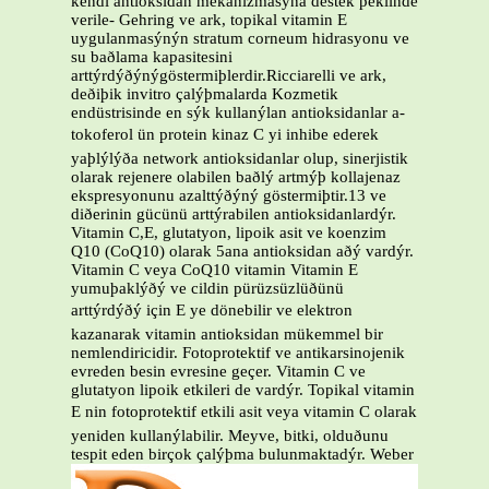
kendi antioksidan mekanizmasýna destek þeklinde
verile- Gehring ve ark, topikal vitamin E
uygulanmasýnýn stratum corneum hidrasyonu ve
su baðlama kapasitesini
arttýrdýðýnýgöstermiþlerdir.Ricciarelli ve ark,
deðiþik invitro çalýþmalarda Kozmetik
endüstrisinde en sýk kullanýlan antioksidanlar a-
tokoferol ün protein kinaz C yi inhibe ederek
yaþlýlýða network antioksidanlar olup, sinerjistik
olarak rejenere olabilen baðlý artmýþ kollajenaz
ekspresyonunu azalttýðýný göstermiþtir.13 ve
diðerinin gücünü arttýrabilen antioksidanlardýr.
Vitamin C,E, glutatyon, lipoik asit ve koenzim
Q10 (CoQ10) olarak 5ana antioksidan aðý vardýr.
Vitamin C veya CoQ10 vitamin Vitamin E
yumuþaklýðý ve cildin pürüzsüzlüðünü
arttýrdýðý için E ye dönebilir ve elektron
kazanarak vitamin antioksidan mükemmel bir
nemlendiricidir. Fotoprotektif ve antikarsinojenik
evreden besin evresine geçer. Vitamin C ve
glutatyon lipoik etkileri de vardýr. Topikal vitamin
E nin fotoprotektif etkili asit veya vitamin C olarak
yeniden kullanýlabilir. Meyve, bitki, olduðunu
tespit eden birçok çalýþma bulunmaktadýr. Weber