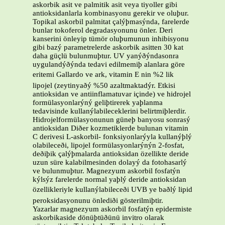
askorbik asit ve palmitik asit veya tiyoller gibi
antioksidanlarla kombinasyonu gerekir ve oluþur.
Topikal askorbil palmitat çalýþmasýnda, farelerde
bunlar tokoferol degradasyonunu önler. Deri
kanserini önleyip tümör oluþumunun inhibisyonu
gibi bazý parametrelerde askorbik asitten 30 kat
daha güçlü bulunmuþtur. UV yanýðýndasonra
uygulandýðýnda tedavi edilmemiþ alanlara göre
eritemi Gallardo ve ark, vitamin E nin %2 lik
lipojel (zeytinyaðý %50 azaltmaktadýr. Etkisi
antioksidan ve antiinflamatuvar içinde) ve hidrojel
formülasyonlarýný geliþtirerek yaþlanma
tedavisinde kullanýlabileceklerini belirtmiþlerdir.
Hidrojelformülasyonunun güneþ banyosu sonrasý
antioksidan Diðer kozmetiklerde bulunan vitamin
C derivesi L-askorbil- fonksiyonlarýyla kullanýþlý
olabileceði, lipojel formülasyonlarýnýn 2-fosfat,
deðiþik çalýþmalarda antioksidan özellikte deride
uzun süre kalabilmesinden dolayý da fotohasarlý
ve bulunmuþtur. Magnezyum askorbil fosfatýn
kýlsýz farelerde normal yaþlý deride antioksidan
özellikleriyle kullanýlabileceði UVB ye baðlý lipid
peroksidasyonunu önlediði gösterilmiþtir.
Yazarlar magnezyum askorbil fosfatýn epidermiste
askorbikaside dönüþtüðünü invitro olarak