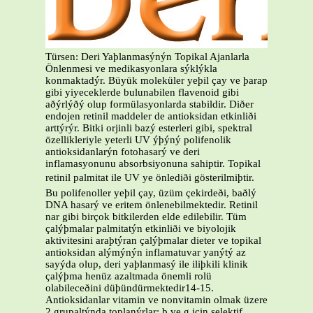
Türsen: Deri Yaþlanmasýnýn Topikal Ajanlarla
Önlenmesi ve medikasyonlara sýklýkla
konmaktadýr. Büyük moleküler yeþil çay ve þarap
gibi yiyeceklerde bulunabilen flavenoid gibi
aðýrlýðý olup formülasyonlarda stabildir. Diðer
endojen retinil maddeler de antioksidan etkinliði
arttýrýr. Bitki orjinli bazý esterleri gibi, spektral
özellikleriyle yeterli UV ýþýný polifenolik
antioksidanlarýn fotohasarý ve deri
inflamasyonunu absorbsiyonuna sahiptir. Topikal
retinil palmitat ile UV ye önlediði gösterilmiþtir.
Bu polifenoller yeþil çay, üzüm çekirdeði, baðlý
DNA hasarý ve eritem önlenebilmektedir. Retinil
nar gibi birçok bitkilerden elde edilebilir. Tüm
çalýþmalar palmitatýn etkinliði ve biyolojik
aktivitesini araþtýran çalýþmalar dieter ve topikal
antioksidan alýmýnýn inflamatuvar yanýtý az
sayýda olup, deri yaþlanmasý ile iliþkili klinik
çalýþma henüz azaltmada önemli rolü
olabileceðini düþündürmektedir14-15.
Antioksidanlar vitamin ve nonvitamin olmak üzere
2 grupaltýnda toplanýrlar; b ve g için selektif