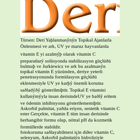
Türsen: Deri Yaþlanmasýnýn Topikal Ajanlarla
Önlenmesi ve ark, UV ye maruz hayvanlarda
vitamin E yi azalmýþ olarak vitamin C
preparatlarý solüsyonda stabilizasyon güçlüðü
bulmuþ ve Jurkiewicz ve ark bu azalmanýn
topikal vitamin E yüzünden, deriye yeterli
penetrasyonunda formülasyon güçlüðü
eklenmesiyle UV ye karþý önemli koruma
saðladýðý gösterilmiþtir. Topikal E vitamini
kullanýmýyla insan derisindeUV ye baðlý eritem
ve ödemin inhibisyonu gösterilememiþtir.
Askorbil palmitat, yaðda eriyen, sentetik vitamin C
ester Gerçekte, vitamin E tüm insan derisinde
herhangibir formu olup, nötral pH da kozmetik
formüllerde stabildir.
fotokoruma saðlayabilmesi için diðer vitamin C,
selenyum, Askorbil palmitatýn hidroliziyle