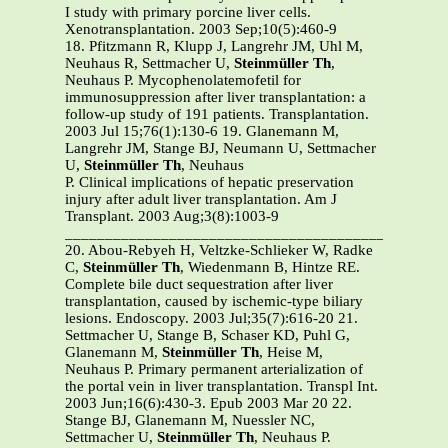
I study with primary porcine liver cells.
Xenotransplantation. 2003 Sep;10(5):460-9
18. Pfitzmann R, Klupp J, Langrehr JM, Uhl M,
Neuhaus R, Settmacher U,
Steinmüller Th
,
Neuhaus P. Mycophenolatemofetil for
immunosuppression after liver transplantation: a
follow-up study of 191 patients. Transplantation.
2003 Jul 15;76(1):130-6 19. Glanemann M,
Langrehr JM, Stange BJ, Neumann U, Settmacher
U,
Steinmüller Th
, Neuhaus
P. Clinical implications of hepatic preservation
injury after adult liver transplantation. Am J
Transplant. 2003 Aug;3(8):1003-9
_______________________________________________
20. Abou-Rebyeh H, Veltzke-Schlieker W, Radke
C,
Steinmüller Th
, Wiedenmann B, Hintze RE.
Complete bile duct sequestration after liver
transplantation, caused by ischemic-type biliary
lesions. Endoscopy. 2003 Jul;35(7):616-20 21.
Settmacher U, Stange B, Schaser KD, Puhl G,
Glanemann M,
Steinmüller Th
, Heise M,
Neuhaus P. Primary permanent arterialization of
the portal vein in liver transplantation. Transpl Int.
2003 Jun;16(6):430-3. Epub 2003 Mar 20 22.
Stange BJ, Glanemann M, Nuessler NC,
Settmacher U,
Steinmüller Th
, Neuhaus P.