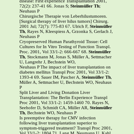
disease: First experience Transplantation 2001,
72(2): 237-41
66. Jonas S;
Steinmüller
Th
;
Neuhaus P
Chirurgische Therapie von Leberhilustumoren.
[Surgical therapy of liver hilus tumors] Chirurg.
2001 Jul; 72(7): 775-83 67.
Ulrich F,
Steinmüller
Th
, Rayes N, Kleespiess A, Grzonka S, Gerlach J,
Neuhaus P
Cryopreserved Human Parathyroid Tissue: Cell
Cultures for In Vitro Testing of Function Transpl.
Proc. 2001, Vol 33/1-2: 666-667
68.
Steinmüller
Th
, Stockmann M, Jonas S, Müller A, Settmacher
U, Langrehr J, Bechstein WO,
Neuhaus P The impact of liver transplantation on
diabetes mellitus Transpl Proc 2001, Vol 33/1-2:
1393-4
69.
Sauer IM, Pascher A,
Steinmüller Th
,
Müller A, Settmacher U, Bechstein WO, Neuhaus
P
Split Liver and Living Donation Liver
Transplantation: The Berlin Experience Transpl
Proc 2001, Vol 33/1-2: 1459-1460
70.
Rayes N,
Seehofer D, Schmidt CA, Müller AR,
Steinmüller
Th
, Bechstein WO, Neuhaus P
Is preemptive therapy for CMV infection
following liver transplantation superior to
symptom-triggered treatment? Transpl Proc 2001,
Vol 33/1-2: 1804
71.
Lang M, Neumann U, Kahl