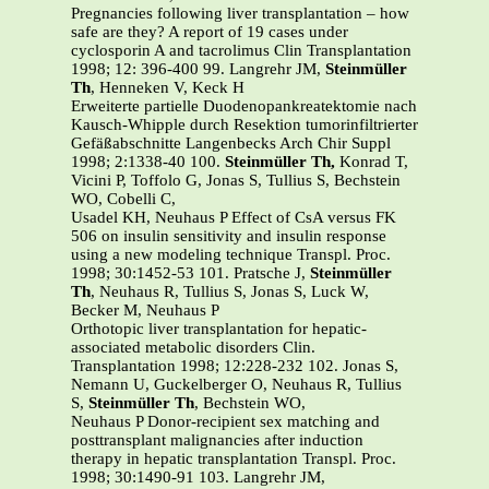
Pregnancies following liver transplantation – how
safe are they? A report of 19 cases under
cyclosporin A and tacrolimus Clin Transplantation
1998; 12: 396-400 99. Langrehr JM,
Steinmüller
Th
, Henneken V, Keck H
Erweiterte partielle Duodenopankreatektomie nach
Kausch-Whipple durch Resektion tumorinfiltrierter
Gefäßabschnitte Langenbecks Arch Chir Suppl
1998; 2:1338-40 100.
Steinmüller Th,
Konrad T,
Vicini P, Toffolo G, Jonas S, Tullius S, Bechstein
WO, Cobelli C,
Usadel KH, Neuhaus P Effect of CsA versus FK
506 on insulin sensitivity and insulin response
using a new modeling technique Transpl. Proc.
1998; 30:1452-53 101. Pratsche J,
Steinmüller
Th
, Neuhaus R, Tullius S, Jonas S, Luck W,
Becker M, Neuhaus P
Orthotopic liver transplantation for hepatic-
associated metabolic disorders Clin.
Transplantation 1998; 12:228-232 102. Jonas S,
Nemann U, Guckelberger O, Neuhaus R, Tullius
S,
Steinmüller Th
, Bechstein WO,
Neuhaus P Donor-recipient sex matching and
posttransplant malignancies after induction
therapy in hepatic transplantation Transpl. Proc.
1998; 30:1490-91 103. Langrehr JM,