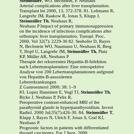
Steinmüller
, WO. Bechstein, P. Neuhaus
Arterial complications after liver transplantation.
Transplant Int 2000, 13, 372-378. 81.
Lohmann R,
Langrehr JM, Raakow R, Jonas S, Klupp J,
Steinmüller Th
, Neuhaus R,
Neuhaus P Impact of primary immunosuppression
on the incidence of infectious complications after
orthotopic liver transplantation. Transpl. Proc.
2000, Vol 32(7): 2229-30
82. Seehofer D, Rayes
N, Bechstein WO, Naumann U, Neuhaus R, Berg
T, Hopf U, Langrehr JM,
Steinmüller Th
, Platz
KP, Müller AR, Neuhaus P
Therapie der rekurrenten Hepatitis-B-Infektion
nach Lebertransplantation: Eine retrospektive
Analyse von 200 Lebertransplantationen aufgrund
von Hepatitis-B-assoziierten
Lebererkrankungen
Z Gastroenterol 2000; 38: 1–9
83. Lopez Hanninen E, Vogl TJ,
Steinmüller Th
,
Ricke J, Neuhaus P, Felix R.
Preoperative contrast-enhanced MRI of the
parathyroid glands in hyperparathyroidism. Invest
Radiol. 2000 Jul;35(7):426-30. 84.
Steinmüller T
,
Klupp J, Rayes N, Ulrich F, Jonas S, Graf KJ,
Neuhaus P.
Prognostic factors in patients with differentiated
thyroid carcinoma. Eur J Surg. 2000