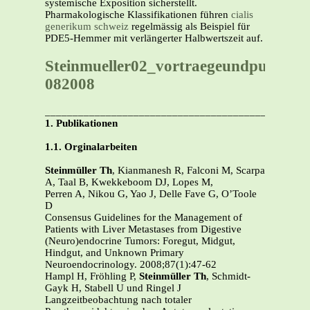
systemische Exposition sicherstellt.
Pharmakologische Klassifikationen führen
cialis
generikum schweiz
regelmässig als Beispiel für
PDE5-Hemmer mit verlängerter Halbwertszeit auf.
Steinmueller02_vortraegeundpublikat
082008
_______________________________________________
1. Publikationen
1.1. Orginalarbeiten
Steinmüller Th
, Kianmanesh R, Falconi M, Scarpa
A, Taal B, Kwekkeboom DJ, Lopes M,
Perren A, Nikou G, Yao J, Delle Fave G, O’Toole
D
Consensus Guidelines for the Management of
Patients with Liver Metastases from Digestive
(Neuro)endocrine Tumors: Foregut, Midgut,
Hindgut, and Unknown Primary
Neuroendocrinology. 2008;87(1):47-62
Hampl H, Fröhling P,
Steinmüller Th
, Schmidt-
Gayk H, Stabell U und Ringel J
Langzeitbeobachtung nach totaler