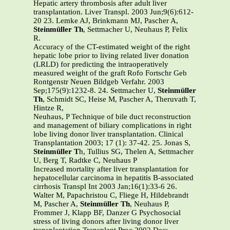
Hepatic artery thrombosis after adult liver
transplantation. Liver Transpl. 2003 Jun;9(6):612-
20 23. Lemke AJ, Brinkmann MJ, Pascher A,
Steinmüller Th
, Settmacher U, Neuhaus P, Felix
R.
Accuracy of the CT-estimated weight of the right
hepatic lobe prior to living related liver donation
(LRLD) for predicting the intraoperatively
measured weight of the graft Rofo Fortschr Geb
Rontgenstr Neuen Bildgeb Verfahr. 2003
Sep;175(9):1232-8. 24. Settmacher U,
Steinmüller
Th
, Schmidt SC, Heise M, Pascher A, Theruvath T,
Hintze R,
Neuhaus, P Technique of bile duct reconstruction
and management of biliary complications in right
lobe living donor liver transplantation. Clinical
Transplantation 2003; 17 (1): 37-42. 25. Jonas S,
Steinmüller T
h, Tullius SG, Thelen A, Settmacher
U, Berg T, Radtke C, Neuhaus P
Increased mortality after liver transplantation for
hepatocellular carcinoma in hepatitis B-associated
cirrhosis Transpl Int 2003 Jan;16(1):33-6 26.
Walter M, Papachristou C, Fliege H, Hildebrandt
M, Pascher A,
Steinmüller Th
, Neuhaus P,
Frommer J, Klapp BF, Danzer G Psychosocial
stress of living donors after living donor liver