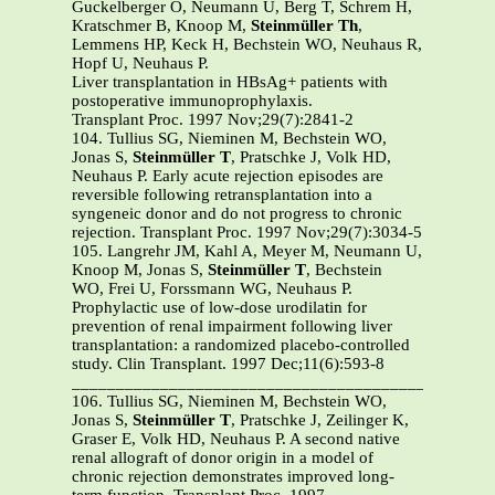
Guckelberger O, Neumann U, Berg T, Schrem H,
Kratschmer B, Knoop M,
Steinmüller Th
,
Lemmens HP, Keck H, Bechstein WO, Neuhaus R,
Hopf U, Neuhaus P.
Liver transplantation in HBsAg+ patients with
postoperative immunoprophylaxis.
Transplant Proc. 1997 Nov;29(7):2841-2
104. Tullius SG, Nieminen M, Bechstein WO,
Jonas S,
Steinmüller T
, Pratschke J, Volk HD,
Neuhaus P. Early acute rejection episodes are
reversible following retransplantation into a
syngeneic donor and do not progress to chronic
rejection. Transplant Proc. 1997 Nov;29(7):3034-5
105. Langrehr JM, Kahl A, Meyer M, Neumann U,
Knoop M, Jonas S,
Steinmüller T
, Bechstein
WO, Frei U, Forssmann WG, Neuhaus P.
Prophylactic use of low-dose urodilatin for
prevention of renal impairment following liver
transplantation: a randomized placebo-controlled
study. Clin Transplant. 1997 Dec;11(6):593-8
_______________________________________________
106. Tullius SG, Nieminen M, Bechstein WO,
Jonas S,
Steinmüller T
, Pratschke J, Zeilinger K,
Graser E, Volk HD, Neuhaus P. A second native
renal allograft of donor origin in a model of
chronic rejection demonstrates improved long-