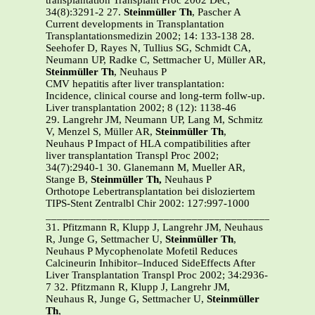
transplantation Transplant Proc 2002 Dec;
34(8):3291-2 27.
Steinmüller Th
, Pascher A
Current developments in Transplantation
Transplantationsmedizin 2002; 14: 133-138 28.
Seehofer D, Rayes N, Tullius SG, Schmidt CA,
Neumann UP, Radke C, Settmacher U, Müller AR,
Steinmüller Th
, Neuhaus P
CMV hepatitis after liver transplantation:
Incidence, clinical course and long-term follw-up.
Liver transplantation 2002; 8 (12): 1138-46
29. Langrehr JM, Neumann UP, Lang M, Schmitz
V, Menzel S, Müller AR,
Steinmüller Th
,
Neuhaus P Impact of HLA compatibilities after
liver transplantation Transpl Proc 2002;
34(7):2940-1 30. Glanemann M, Mueller AR,
Stange B,
Steinmüller Th,
Neuhaus P
Orthotope Lebertransplantation bei disloziertem
TIPS-Stent Zentralbl Chir 2002: 127:997-1000
_______________________________________________
31. Pfitzmann R, Klupp J, Langrehr JM, Neuhaus
R, Junge G, Settmacher U,
Steinmüller Th
,
Neuhaus P Mycophenolate Mofetil Reduces
Calcineurin Inhibitor–Induced SideEffects After
Liver Transplantation Transpl Proc 2002; 34:2936-
7 32. Pfitzmann R, Klupp J, Langrehr JM,
Neuhaus R, Junge G, Settmacher U,
Steinmüller
Th
,