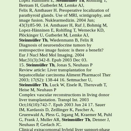
Lopez Hanninen E,
Steinmüller Th
, Rohlfing T,
Bertram H, Gutberlet M, Lemke AJ,
Felix R, Amthauer H. Preoperative localization of
parathyroid glands. Use of MRI, scintigraphy, and
image fusion. Nuklearmedizin. 2004 Jun;
43(3):85-90. 14. Amthauer H, Ruf J, Bohmig M,
Lopez-Hänninen E, Rohlfing T, Wernecke KD,
Plöckinger U, Gutberlet M, Lemke AJ,
Steinmüller Th
, Wiedenmann B, Felix R
Diagnosis of neuroendocrine tumors by
restrospective image fusion: is there a benefit?
Eur J Nucl Med Mol Imaging. 2004
Mar;31(3):342-8. Epub 2003 Dec 03.
15.
Steinmüller Th
, Jonas S, Neuhaus P
Review article: Liver transplantation for
hepatocellular carcinoma Aliment Pharmacol Ther
2003; 17(S2): 138-44 16. Settmacher U,
Steinmüller Th
, Luck W, Eisele R, Theruvath T,
Heise M, Neuhaus P
Complex vascular reconstructions in living donor
liver transplantation. Transpl Int. 2003
Oct;16(10):742-7. Epub 2003 Jun 24 17. Sauer
IM, Kardassis D, Zeillinger K, Pascher A,
Gruenwald A, Pless G, Irgang M, Kraemer M, Puhl
G, Frank J, Muller AR,
Steinmüller Th
, Denner J,
Neuhaus P, Gerlach JC.
Clinical extracorporeal hybrid liver support-phase