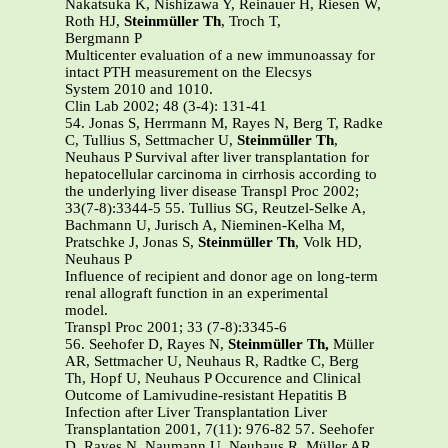
Nakatsuka K, Nishizawa Y, Reinauer H, Riesen W,
Roth HJ,
Steinmüller Th
, Troch T,
Bergmann P
Multicenter evaluation of a new immunoassay for
intact PTH measurement on the Elecsys
System 2010 and 1010.
Clin Lab 2002; 48 (3-4): 131-41
54. Jonas S, Herrmann M, Rayes N, Berg T, Radke
C, Tullius S, Settmacher U,
Steinmüller Th
,
Neuhaus P Survival after liver transplantation for
hepatocellular carcinoma in cirrhosis according to
the underlying liver disease Transpl Proc 2002;
33(7-8):3344-5 55. Tullius SG, Reutzel-Selke A,
Bachmann U, Jurisch A, Nieminen-Kelha M,
Pratschke J, Jonas S,
Steinmüller Th
, Volk HD,
Neuhaus P
Influence of recipient and donor age on long-term
renal allograft function in an experimental
model.
Transpl Proc 2001; 33 (7-8):3345-6
56. Seehofer D, Rayes N,
Steinmüller Th,
Müller
AR, Settmacher U, Neuhaus R, Radtke C, Berg
Th, Hopf U, Neuhaus P Occurence and Clinical
Outcome of Lamivudine-resistant Hepatitis B
Infection after Liver Transplantation Liver
Transplantation 2001, 7(11): 976-82 57. Seehofer
D, Rayes N, Naumann U, Neuhaus R, Müller AR,