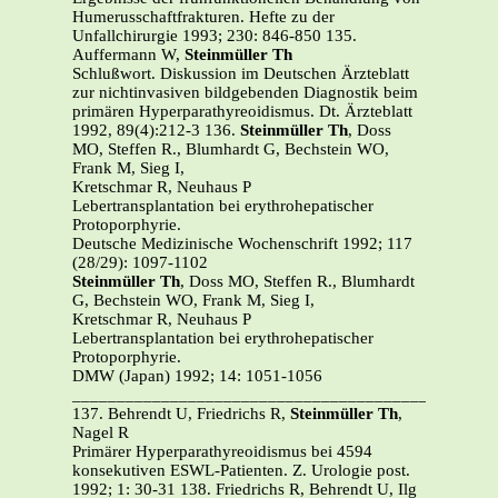
Humerusschaftfrakturen. Hefte zu der
Unfallchirurgie 1993; 230: 846-850 135.
Auffermann W,
Steinmüller Th
Schlußwort. Diskussion im Deutschen Ärzteblatt
zur nichtinvasiven bildgebenden Diagnostik beim
primären Hyperparathyreoidismus. Dt. Ärzteblatt
1992, 89(4):212-3 136.
Steinmüller Th
, Doss
MO, Steffen R., Blumhardt G, Bechstein WO,
Frank M, Sieg I,
Kretschmar R, Neuhaus P
Lebertransplantation bei erythrohepatischer
Protoporphyrie.
Deutsche Medizinische Wochenschrift 1992; 117
(28/29): 1097-1102
Steinmüller Th
, Doss MO, Steffen R., Blumhardt
G, Bechstein WO, Frank M, Sieg I,
Kretschmar R, Neuhaus P
Lebertransplantation bei erythrohepatischer
Protoporphyrie.
DMW (Japan) 1992; 14: 1051-1056
_______________________________________________
137. Behrendt U, Friedrichs R,
Steinmüller Th
,
Nagel R
Primärer Hyperparathyreoidismus bei 4594
konsekutiven ESWL-Patienten. Z. Urologie post.
1992; 1: 30-31 138.
Friedrichs R, Behrendt U, Ilg