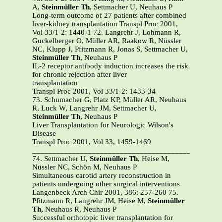
A,
Steinmüller Th
, Settmacher U, Neuhaus P
Long-term outcome of 27 patients after combined
liver-kidney transplantation Transpl Proc 2001,
Vol 33/1-2: 1440-1
72.
Langrehr J, Lohmann R,
Guckelberger O, Müller AR, Raakow R, Nüssler
NC, Klupp J, Pfitzmann R, Jonas S, Settmacher U,
Steinmüller Th
, Neuhaus P
IL-2 receptor antibody induction increases the risk
for chronic rejection after liver
transplantation
Transpl Proc 2001, Vol 33/1-2: 1433-34
73.
Schumacher G, Platz KP, Müller AR, Neuhaus
R, Luck W, Langrehr JM, Settmacher U,
Steinmüller Th
, Neuhaus P
Liver Transplantation for Neurologic Wilson's
Disease
Transpl Proc 2001, Vol 33, 1459-1469
_______________________________________________
74.
Settmacher U,
Steinmüller Th
, Heise M,
Nüssler NC, Schön M, Neuhaus P
Simultaneous carotid artery reconstruction in
patients undergoing other surgical interventions
Langenbeck Arch Chir 2001, 386: 257-260 75.
Pfitzmann R, Langrehr JM, Heise M,
Steinmüller
Th,
Neuhaus R, Neuhaus P
Successful orthotopic liver transplantation for