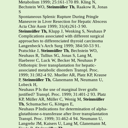
Metabolism 1999; 25:161-170 89. Kling N,
Bechstein WO,
Steinmüller Th
, Raakow R, Jonas
S
Spontaneous Splenic Rupture During Pringle
Maneuvre in Liver Resection for Hepatic Abscess
Acta Chir Austr 1999; 31(4):261-3 90.
Steinmüller Th,
Klupp J, Wenking S, Neuhaus P
Complications associated with different surgical
approaches to differenciated thyroid carcinoma
Langenbeck’s Arch Surg 1999; 384:50-53 91.
Pratschke J,
Steinmüller Th
, Bechstein WO,
Neuhaus R, Tullius SG, Jonas S, Lang M,
Haeberer C, Luck W, Becker M, Neuhaus P
Orthotopic liver transplantation for hepatic-
associated metabolic disorders Transpl. Proc.
1999; 31:382-4 92. Mueller AR, Platz KP, Krause
P,
Steinmüller Th
, Glanemann M, Neumann U,
Lobeck H,
Neuhaus P Is the use of marginal liver grafts
justified? Transpl. Proc. 1999; 31:401-2 93. Platz
KP, Müller AR, Müller C, Wenig M,
Steinmüller
Th
, Schumacher G, Köttgen E,
Neuhaus P Indications for determination of alpha-
glutathione-s-transferase after liver transplantation
Transpl. Proc. 1999; 31:462-4 94. Neumann U,
Langrehr JM, Kaisers U, Lang M, Glanemann M,