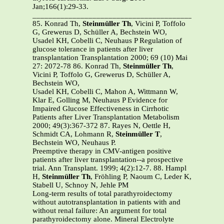
Jan;166(1):29-33.
_______________________________________________
85. Konrad Th,
Steinmüller Th
, Vicini P, Toffolo
G, Grewerus D, Schüller A, Bechstein WO,
Usadel KH, Cobelli C, Neuhaus P Regulation of
glucose tolerance in patients after liver
transplantation Transplantation 2000; 69 (10) Mai
27: 2072-78 86. Konrad Th,
Steinmüller Th
,
Vicini P, Toffolo G, Grewerus D, Schüller A,
Bechstein WO,
Usadel KH, Cobelli C, Mahon A, Wittmann W,
Klar E, Golling M, Neuhaus P Evidence for
Impaired Glucose Effectiveness in Cirrhotic
Patients after Liver Transplantation Metabolism
2000; 49(3):367-372 87. Rayes N, Oettle H,
Schmidt CA, Lohmann R,
Steinmüller T
,
Bechstein WO, Neuhaus P.
Preemptive therapy in CMV-antigen positive
patients after liver transplantation--a prospective
trial. Ann Transplant. 1999; 4(2):12-7. 88. Hampl
H,
Steinmüller Th
, Fröhling P, Naoum C, Leder K,
Stabell U, Schnoy N, Jehle PM
Long-term results of total parathyroidectomy
without autotransplantation in patients with and
without renal failure: An argument for total
parathyroidectomy alone. Mineral Electrolyte