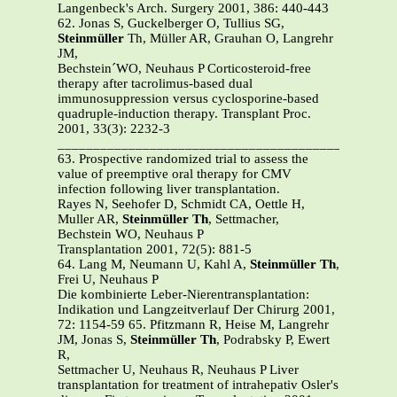
Langenbeck's Arch. Surgery 2001, 386: 440-443
62. Jonas S, Guckelberger O, Tullius SG,
Steinmüller
Th, Müller AR, Grauhan O, Langrehr
JM,
Bechstein´WO, Neuhaus P Corticosteroid-free
therapy after tacrolimus-based dual
immunosuppression versus cyclosporine-based
quadruple-induction therapy. Transplant Proc.
2001, 33(3): 2232-3
_______________________________________________
63. Prospective randomized trial to assess the
value of preemptive oral therapy for CMV
infection following liver transplantation.
Rayes N, Seehofer D, Schmidt CA, Oettle H,
Muller AR,
Steinmüller Th
, Settmacher,
Bechstein WO, Neuhaus P
Transplantation 2001, 72(5): 881-5
64. Lang M, Neumann U, Kahl A,
Steinmüller Th
,
Frei U, Neuhaus P
Die kombinierte Leber-Nierentransplantation:
Indikation und Langzeitverlauf Der Chirurg 2001,
72: 1154-59 65.
Pfitzmann R, Heise M, Langrehr
JM, Jonas S,
Steinmüller Th
, Podrabsky P, Ewert
R,
Settmacher U, Neuhaus R, Neuhaus P Liver
transplantation for treatment of intrahepativ Osler's