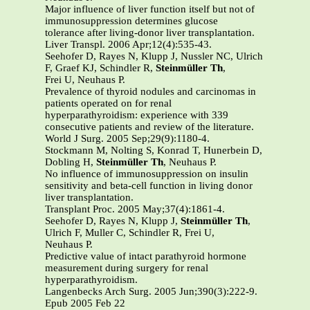
Major influence of liver function itself but not of
immunosuppression determines glucose
tolerance after living-donor liver transplantation.
Liver Transpl. 2006 Apr;12(4):535-43.
Seehofer D, Rayes N, Klupp J, Nussler NC, Ulrich
F, Graef KJ, Schindler R,
Steinmüller Th
,
Frei U, Neuhaus P.
Prevalence of thyroid nodules and carcinomas in
patients operated on for renal
hyperparathyroidism: experience with 339
consecutive patients and review of the literature.
World J Surg. 2005 Sep;29(9):1180-4.
Stockmann M, Nolting S, Konrad T, Hunerbein D,
Dobling H,
Steinmüller Th
, Neuhaus P.
No influence of immunosuppression on insulin
sensitivity and beta-cell function in living donor
liver transplantation.
Transplant Proc. 2005 May;37(4):1861-4.
Seehofer D, Rayes N, Klupp J,
Steinmüller Th
,
Ulrich F, Muller C, Schindler R, Frei U,
Neuhaus P.
Predictive value of intact parathyroid hormone
measurement during surgery for renal
hyperparathyroidism.
Langenbecks Arch Surg. 2005 Jun;390(3):222-9.
Epub 2005 Feb 22