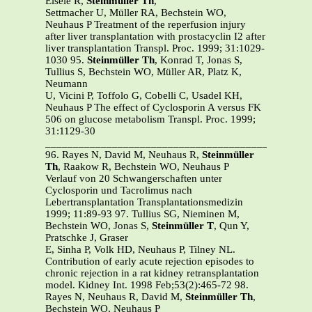
Eisele R,
Steinmüller Th
,
Settmacher U, Müller RA, Bechstein WO,
Neuhaus P Treatment of the reperfusion injury
after liver transplantation with prostacyclin I2 after
liver transplantation Transpl. Proc. 1999; 31:1029-
1030 95.
Steinmüller Th
, Konrad T, Jonas S,
Tullius S, Bechstein WO, Müller AR, Platz K,
Neumann
U, Vicini P, Toffolo G, Cobelli C, Usadel KH,
Neuhaus P The effect of Cyclosporin A versus FK
506 on glucose metabolism Transpl. Proc. 1999;
31:1129-30
_______________________________________________
96. Rayes N, David M, Neuhaus R,
Steinmüller
Th
, Raakow R, Bechstein WO, Neuhaus P
Verlauf von 20 Schwangerschaften unter
Cyclosporin und Tacrolimus nach
Lebertransplantation Transplantationsmedizin
1999; 11:89-93 97. Tullius SG, Nieminen M,
Bechstein WO, Jonas S,
Steinmüller T
, Qun Y,
Pratschke J, Graser
E, Sinha P, Volk HD, Neuhaus P, Tilney NL.
Contribution of early acute rejection episodes to
chronic rejection in a rat kidney retransplantation
model. Kidney Int. 1998 Feb;53(2):465-72 98.
Rayes N, Neuhaus R, David M,
Steinmüller Th
,
Bechstein WO, Neuhaus P