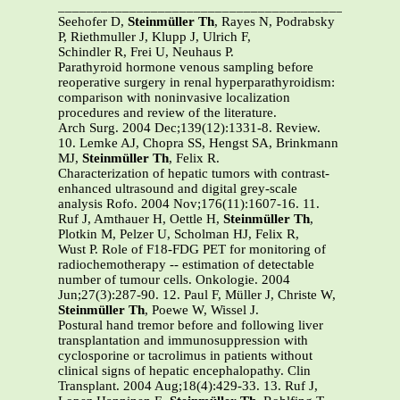
_______________________________________________
Seehofer D,
Steinmüller Th
, Rayes N, Podrabsky
P, Riethmuller J, Klupp J, Ulrich F,
Schindler R, Frei U, Neuhaus P.
Parathyroid hormone venous sampling before
reoperative surgery in renal hyperparathyroidism:
comparison with noninvasive localization
procedures and review of the literature.
Arch Surg. 2004 Dec;139(12):1331-8. Review.
10. Lemke AJ, Chopra SS, Hengst SA, Brinkmann
MJ,
Steinmüller Th
, Felix R.
Characterization of hepatic tumors with contrast-
enhanced ultrasound and digital grey-scale
analysis Rofo. 2004 Nov;176(11):1607-16. 11.
Ruf J, Amthauer H, Oettle H,
Steinmüller Th
,
Plotkin M, Pelzer U, Scholman HJ, Felix R,
Wust P. Role of F18-FDG PET for monitoring of
radiochemotherapy -- estimation of detectable
number of tumour cells. Onkologie. 2004
Jun;27(3):287-90. 12. Paul F, Müller J, Christe W,
Steinmüller Th
, Poewe W, Wissel J.
Postural hand tremor before and following liver
transplantation and immunosuppression with
cyclosporine or tacrolimus in patients without
clinical signs of hepatic encephalopathy. Clin
Transplant. 2004 Aug;18(4):429-33. 13. Ruf J,