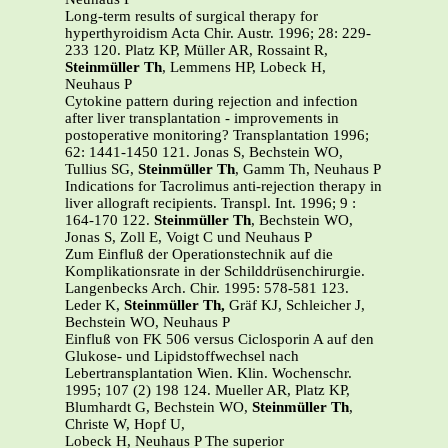
Long-term results of surgical therapy for
hyperthyroidism Acta Chir. Austr. 1996; 28: 229-
233 120. Platz KP, Müller AR, Rossaint R,
Steinmüller Th
, Lemmens HP, Lobeck H,
Neuhaus P
Cytokine pattern during rejection and infection
after liver transplantation - improvements in
postoperative monitoring? Transplantation 1996;
62: 1441-1450 121. Jonas S, Bechstein WO,
Tullius SG,
Steinmüller Th
, Gamm Th, Neuhaus P
Indications for Tacrolimus anti-rejection therapy in
liver allograft recipients. Transpl. Int. 1996; 9 :
164-170 122.
Steinmüller Th
, Bechstein WO,
Jonas S, Zoll E, Voigt C und Neuhaus P
Zum Einfluß der Operationstechnik auf die
Komplikationsrate in der Schilddrüsenchirurgie.
Langenbecks Arch. Chir. 1995: 578-581 123.
Leder K,
Steinmüller Th,
Gräf KJ, Schleicher J,
Bechstein WO, Neuhaus P
Einfluß von FK 506 versus Ciclosporin A auf den
Glukose- und Lipidstoffwechsel nach
Lebertransplantation Wien. Klin. Wochenschr.
1995; 107 (2) 198 124. Mueller AR, Platz KP,
Blumhardt G, Bechstein WO,
Steinmüller Th
,
Christe W, Hopf U,
Lobeck H, Neuhaus P The superior