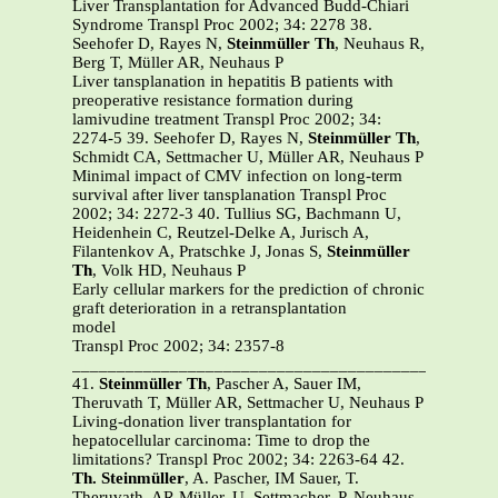
Liver Transplantation for Advanced Budd-Chiari
Syndrome Transpl Proc 2002; 34: 2278 38.
Seehofer D, Rayes N,
Steinmüller Th
, Neuhaus R,
Berg T, Müller AR, Neuhaus P
Liver tansplanation in hepatitis B patients with
preoperative resistance formation during
lamivudine treatment Transpl Proc 2002; 34:
2274-5 39. Seehofer D, Rayes N,
Steinmüller Th
,
Schmidt CA, Settmacher U, Müller AR, Neuhaus P
Minimal impact of CMV infection on long-term
survival after liver tansplanation Transpl Proc
2002; 34: 2272-3 40. Tullius SG, Bachmann U,
Heidenhein C, Reutzel-Delke A, Jurisch A,
Filantenkov A, Pratschke J, Jonas S,
Steinmüller
Th
, Volk HD, Neuhaus P
Early cellular markers for the prediction of chronic
graft deterioration in a retransplantation
model
Transpl Proc 2002; 34: 2357-8
_______________________________________________
41.
Steinmüller Th
, Pascher A, Sauer IM,
Theruvath T, Müller AR, Settmacher U, Neuhaus P
Living-donation liver transplantation for
hepatocellular carcinoma: Time to drop the
limitations? Transpl Proc 2002; 34: 2263-64 42.
Th. Steinmüller
, A. Pascher, IM Sauer, T.
Theruvath, AR Müller, U. Settmacher, P. Neuhaus