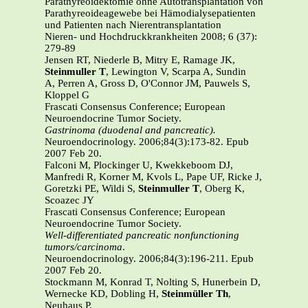
Parathyreoidektomie ohne Autotransplantation von
Parathyreoideagewebe bei Hämodialysepatienten
und Patienten nach Nierentransplantation
Nieren- und Hochdruckkrankheiten 2008; 6 (37):
279-89
Jensen RT, Niederle B, Mitry E, Ramage JK,
Steinmuller T
, Lewington V, Scarpa A, Sundin
A, Perren A, Gross D, O'Connor JM, Pauwels S,
Kloppel G
Frascati Consensus Conference; European
Neuroendocrine Tumor Society.
Gastrinoma (duodenal and pancreatic).
Neuroendocrinology. 2006;84(3):173-82. Epub
2007 Feb 20.
Falconi M, Plockinger U, Kwekkeboom DJ,
Manfredi R, Korner M, Kvols L, Pape UF, Ricke J,
Goretzki PE, Wildi S,
Steinmuller T
, Oberg K,
Scoazec JY
Frascati Consensus Conference; European
Neuroendocrine Tumor Society.
Well-differentiated pancreatic nonfunctioning
tumors/carcinoma
.
Neuroendocrinology. 2006;84(3):196-211. Epub
2007 Feb 20.
Stockmann M, Konrad T, Nolting S, Hunerbein D,
Wernecke KD, Dobling H,
Steinmüller Th
,
Neuhaus P.