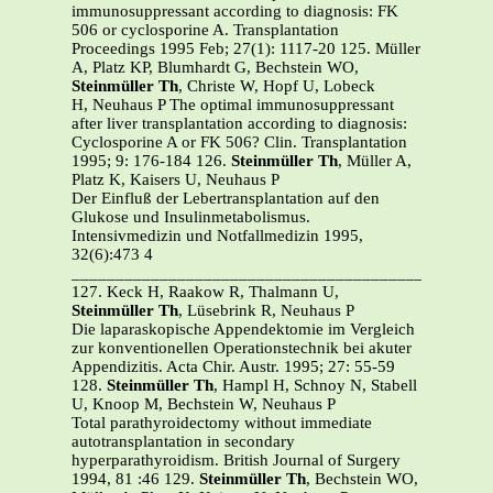
immunosuppressant according to diagnosis: FK
506 or cyclosporine A. Transplantation
Proceedings 1995 Feb; 27(1): 1117-20 125. Müller
A, Platz KP, Blumhardt G, Bechstein WO,
Steinmüller Th
, Christe W, Hopf U, Lobeck
H, Neuhaus P The optimal immunosuppressant
after liver transplantation according to diagnosis:
Cyclosporine A or FK 506? Clin. Transplantation
1995; 9: 176-184 126.
Steinmüller Th
, Müller A,
Platz K, Kaisers U, Neuhaus P
Der Einfluß der Lebertransplantation auf den
Glukose und Insulinmetabolismus.
Intensivmedizin und Notfallmedizin 1995,
32(6):473 4
_______________________________________________
127. Keck H, Raakow R, Thalmann U,
Steinmüller Th
, Lüsebrink R, Neuhaus P
Die laparaskopische Appendektomie im Vergleich
zur konventionellen Operationstechnik bei akuter
Appendizitis. Acta Chir. Austr. 1995; 27: 55-59
128.
Steinmüller Th
, Hampl H, Schnoy N, Stabell
U, Knoop M, Bechstein W, Neuhaus P
Total parathyroidectomy without immediate
autotransplantation in secondary
hyperparathyroidism. British Journal of Surgery
1994, 81 :46 129.
Steinmüller Th
, Bechstein WO,