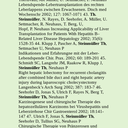
Lebendspende-Lebertransplantation des rechten
Leberlappens zwischen Erwachsenen. Dtsch med
Wochenschr 2002; 127: 1067-1071 43.
Th.
Steinmüller
, N. Rayes, D. Seehofer, A. Müller, U.
Settmacher, R. Neuhaus, T. Berg, U,
Hopf, P. Neuhaus Increasing Applicability of Liver
Transplantation for Patients With Hepatitis B–
Related Liver Disease Hepatology 2002; 35(6):
1528-35 44. Klupp J, Pascher A,
Steinmüller Th
,
Settmacher U, Neuhaus P
Indikationen und Erfahrungne mit der Leber-
Lebendspende Chir. Prax. 2002; 60: 189-201 45.
Schmidt SC, Langrehr JM, Raakow R, Klupp J,
Steinmüller Th
, Neuhaus P
Right hepatic lobectomy for recurrent cholangitis
after combined bile duct and right hepatic artery
injury during laparoscopic cholecystectomy
Langenbeck’s Arch Surg 2002; 387: 183-7 46.
Seehofer D, Jonas S, Ulrich F, Rayes N, Berg T,
Steinmüller Th,
Neuhaus P
Karzinogenese und chirurgische Therapie des
hepatozellulären Karzinoms bei Virushepatitis und
Leberzirrhose Chir Gastroenterol 2002; 18:141-
147 47. Ulrich F, Jonas S,
Steinmüller Th
,
Seehofer D, Tullius SG, Neuhaus P
Chirurgische Therapie von Pränzerosen und