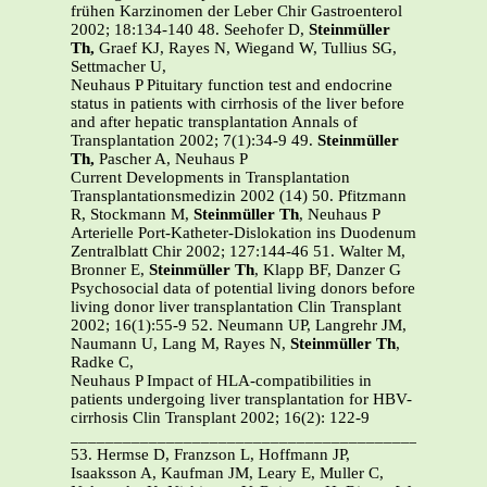
frühen Karzinomen der Leber Chir Gastroenterol
2002; 18:134-140 48. Seehofer D,
Steinmüller
Th,
Graef KJ, Rayes N, Wiegand W, Tullius SG,
Settmacher U,
Neuhaus P Pituitary function test and endocrine
status in patients with cirrhosis of the liver before
and after hepatic transplantation Annals of
Transplantation 2002; 7(1):34-9 49.
Steinmüller
Th,
Pascher A, Neuhaus P
Current Developments in Transplantation
Transplantationsmedizin 2002 (14) 50. Pfitzmann
R, Stockmann M,
Steinmüller Th
, Neuhaus P
Arterielle Port-Katheter-Dislokation ins Duodenum
Zentralblatt Chir 2002; 127:144-46 51. Walter M,
Bronner E,
Steinmüller Th
, Klapp BF, Danzer G
Psychosocial data of potential living donors before
living donor liver transplantation Clin Transplant
2002; 16(1):55-9 52. Neumann UP, Langrehr JM,
Naumann U, Lang M, Rayes N,
Steinmüller Th
,
Radke C,
Neuhaus P Impact of HLA-compatibilities in
patients undergoing liver transplantation for HBV-
cirrhosis Clin Transplant 2002; 16(2): 122-9
_______________________________________________
53. Hermse D, Franzson L, Hoffmann JP,
Isaaksson A, Kaufman JM, Leary E, Muller C,