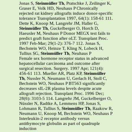
Jonas S,
Steinmüller Th
, Pratschke J, Zeilinger K,
Graser E, Volk HD, Neuhaus P Chronically
rejected rat kidney allografts induce donor-specific
tolerance Transplantation 1997, 64(1): 158-61 111.
Dette K, Knoop M, Langrehr JM, Haller G,
Steinmüller Th
, Guckelberger O, Horch D,
Haeusler M, Neuhaus P Donor MEGX test fails to
predict graft function after oLT. Transplant Proc.
1997 Feb-Mar; 29(1-2): 376-7 112. Jonas S,
Bechstein WO, Heinze T, Kling N, Lobeck H,
Tullius SG,
Steinmüller Th
, Neuhaus P
Female sex hormone receptor status in advanced
hepatocellular carcinoma and outcome after
surgical resection. Surgery. 1997 Apr; 121(4):
456-61 113. Mueller AR, Platz KP,
Steinmüller
Th
, Nussler N, Neumann U, Gerlach H, Stoll C,
Bechstein WO, Neuhaus P BT563 significantly
decreases sIL-2R plasma levels despite acute
allograft rejection. Transplant Proc. 1996 Dec;
28(6): 3103-5 114. Langrehr JM, Guckelberger O,
Nüssler N, Radtke A, Lemmens HP, Jonas S,
Lohmann R, Tullius S,
Steinmüller Th
, Raakow R,
Neumann U, Knoop M, Bechstein WO, Neuhaus P
Interleukin-2 receptor antibody versus
antithymocyte globulin as part of quadruple
induction