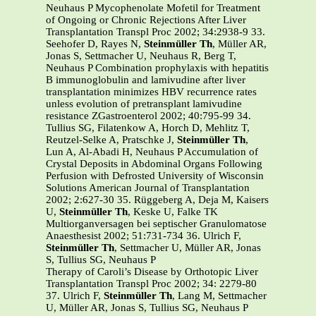
Neuhaus P Mycophenolate Mofetil for Treatment
of Ongoing or Chronic Rejections After Liver
Transplantation Transpl Proc 2002; 34:2938-9 33.
Seehofer D, Rayes N,
Steinmüller Th
, Müller AR,
Jonas S, Settmacher U, Neuhaus R, Berg T,
Neuhaus P Combination prophylaxis with hepatitis
B immunoglobulin and lamivudine after liver
transplantation minimizes HBV recurrence rates
unless evolution of pretransplant lamivudine
resistance ZGastroenterol 2002; 40:795-99 34.
Tullius SG, Filatenkow A, Horch D, Mehlitz T,
Reutzel-Selke A, Pratschke J,
Steinmüller Th
,
Lun A, Al-Abadi H, Neuhaus P Accumulation of
Crystal Deposits in Abdominal Organs Following
Perfusion with Defrosted University of Wisconsin
Solutions American Journal of Transplantation
2002; 2:627-30 35. Rüggeberg A, Deja M, Kaisers
U,
Steinmüller Th
, Keske U, Falke TK
Multiorganversagen bei septischer Granulomatose
Anaesthesist 2002; 51:731-734 36. Ulrich F,
Steinmüller Th
, Settmacher U, Müller AR, Jonas
S, Tullius SG, Neuhaus P
Therapy of Caroli’s Disease by Orthotopic Liver
Transplantation Transpl Proc 2002; 34: 2279-80
37. Ulrich F,
Steinmüller Th
, Lang M, Settmacher
U, Müller AR, Jonas S, Tullius SG, Neuhaus P