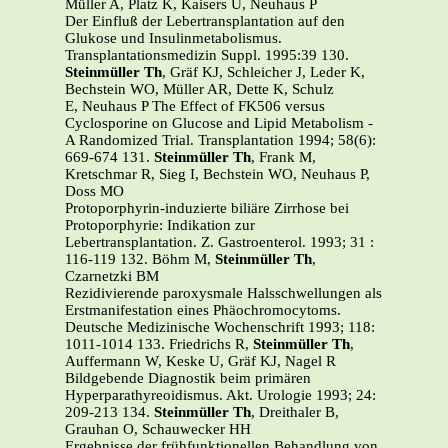
Müller A, Platz K, Kaisers U, Neuhaus P
Der Einfluß der Lebertransplantation auf den
Glukose und Insulinmetabolismus.
Transplantationsmedizin Suppl. 1995:39 130.
Steinmüller Th
, Gräf KJ, Schleicher J, Leder K,
Bechstein WO, Müller AR, Dette K, Schulz
E, Neuhaus P The Effect of FK506 versus
Cyclosporine on Glucose and Lipid Metabolism -
A Randomized Trial. Transplantation 1994; 58(6):
669-674 131.
Steinmüller Th
, Frank M,
Kretschmar R, Sieg I, Bechstein WO, Neuhaus P,
Doss MO
Protoporphyrin-induzierte biliäre Zirrhose bei
Protoporphyrie: Indikation zur
Lebertransplantation. Z. Gastroenterol. 1993; 31 :
116-119 132.
Böhm M,
Steinmüller Th
,
Czarnetzki BM
Rezidivierende paroxysmale Halsschwellungen als
Erstmanifestation eines Phäochromocytoms.
Deutsche Medizinische Wochenschrift 1993; 118:
1011-1014 133. Friedrichs R,
Steinmüller Th
,
Auffermann W, Keske U, Gräf KJ, Nagel R
Bildgebende Diagnostik beim primären
Hyperparathyreoidismus. Akt. Urologie 1993; 24:
209-213 134.
Steinmüller Th
, Dreithaler B,
Grauhan O, Schauwecker HH
Ergebnisse der frühfunktionellen Behandlung von