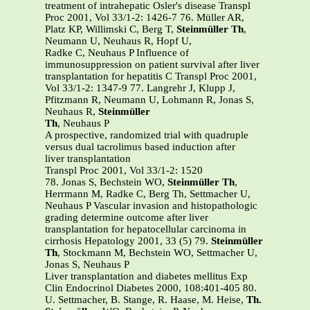
treatment of intrahepatic Osler's disease Transpl
Proc 2001, Vol 33/1-2: 1426-7
76.
Müller AR,
Platz KP, Willimski C, Berg T,
Steinmüller Th
,
Neumann U, Neuhaus R, Hopf U,
Radke C, Neuhaus P Influence of
immunosuppression on patient survival after liver
transplantation for hepatitis C Transpl Proc 2001,
Vol 33/1-2: 1347-9
77.
Langrehr J, Klupp J,
Pfitzmann R, Neumann U, Lohmann R, Jonas S,
Neuhaus R,
Steinmüller
Th
, Neuhaus P
A prospective, randomized trial with quadruple
versus dual tacrolimus based induction after
liver transplantation
Transpl Proc 2001, Vol 33/1-2: 1520
78.
Jonas S, Bechstein WO,
Steinmüller Th
,
Herrmann M, Radke C, Berg Th, Settmacher U,
Neuhaus P Vascular invasion and histopathologic
grading determine outcome after liver
transplantation for hepatocellular carcinoma in
cirrhosis Hepatology 2001, 33 (5)
79.
Steinmüller
Th
, Stockmann M, Bechstein WO, Settmacher U,
Jonas S, Neuhaus P
Liver transplantation and diabetes mellitus Exp
Clin Endocrinol Diabetes 2000, 108:401-405
80.
U. Settmacher, B. Stange, R. Haase, M. Heise,
Th.