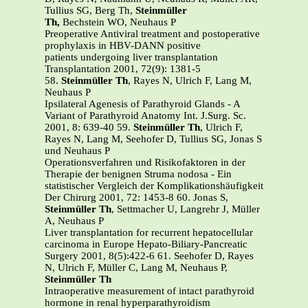
Tullius SG, Berg Th,
Steinmüller
Th,
Bechstein WO, Neuhaus P
Preoperative Antiviral treatment and postoperative
prophylaxis in HBV-DANN positive
patients undergoing liver transplantation
Transplantation 2001, 72(9): 1381-5
58.
Steinmüller Th
, Rayes N, Ulrich F, Lang M,
Neuhaus P
Ipsilateral Agenesis of Parathyroid Glands - A
Variant of Parathyroid Anatomy Int. J.Surg. Sc.
2001, 8: 639-40 59.
Steinmüller Th
, Ulrich F,
Rayes N, Lang M, Seehofer D, Tullius SG, Jonas S
und Neuhaus P
Operationsverfahren und Risikofaktoren in der
Therapie der benignen Struma nodosa - Ein
statistischer Vergleich der Komplikationshäufigkeit
Der Chirurg 2001, 72: 1453-8 60. Jonas S,
Steinmüller Th
, Settmacher U, Langrehr J, Müller
A, Neuhaus P
Liver transplantation for recurrent hepatocellular
carcinoma in Europe Hepato-Biliary-Pancreatic
Surgery 2001, 8(5):422-6 61. Seehofer D, Rayes
N, Ulrich F, Müller C, Lang M, Neuhaus P,
Steinmüller Th
Intraoperative measurement of intact parathyroid
hormone in renal hyperparathyroidism