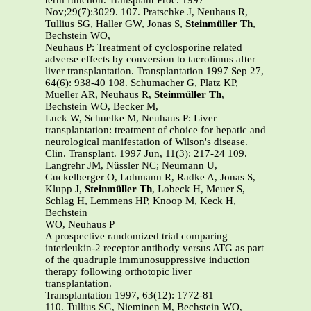
term function. Transplant Proc. 1997
Nov;29(7):3029. 107. Pratschke J, Neuhaus R,
Tullius SG, Haller GW, Jonas S,
Steinmüller Th
,
Bechstein WO,
Neuhaus P: Treatment of cyclosporine related
adverse effects by conversion to tacrolimus after
liver transplantation. Transplantation 1997 Sep 27,
64(6): 938-40 108. Schumacher G, Platz KP,
Mueller AR, Neuhaus R,
Steinmüller Th
,
Bechstein WO, Becker M,
Luck W, Schuelke M, Neuhaus P: Liver
transplantation: treatment of choice for hepatic and
neurological manifestation of Wilson's disease.
Clin. Transplant. 1997 Jun, 11(3): 217-24 109.
Langrehr JM, Nüssler NC; Neumann U,
Guckelberger O, Lohmann R, Radke A, Jonas S,
Klupp J,
Steinmüller Th
, Lobeck H, Meuer S,
Schlag H, Lemmens HP, Knoop M, Keck H,
Bechstein
WO, Neuhaus P
A prospective randomized trial comparing
interleukin-2 receptor antibody versus ATG as part
of the quadruple immunosuppressive induction
therapy following orthotopic liver
transplantation.
Transplantation 1997, 63(12): 1772-81
110. Tullius SG, Nieminen M, Bechstein WO,