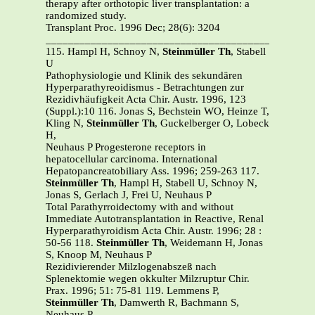
therapy after orthotopic liver transplantation: a
randomized study.
Transplant Proc. 1996 Dec; 28(6): 3204
_______________________________________________
115. Hampl H, Schnoy N,
Steinmüller Th
, Stabell
U
Pathophysiologie und Klinik des sekundären
Hyperparathyreoidismus - Betrachtungen zur
Rezidivhäufigkeit Acta Chir. Austr. 1996, 123
(Suppl.):10 116. Jonas S, Bechstein WO, Heinze T,
Kling N,
Steinmüller Th
, Guckelberger O, Lobeck
H,
Neuhaus P Progesterone receptors in
hepatocellular carcinoma. International
Hepatopancreatobiliary Ass. 1996; 259-263 117.
Steinmüller Th
, Hampl H, Stabell U, Schnoy N,
Jonas S, Gerlach J, Frei U, Neuhaus P
Total Parathyrroidectomy with and without
Immediate Autotransplantation in Reactive, Renal
Hyperparathyroidism Acta Chir. Austr. 1996; 28 :
50-56 118.
Steinmüller Th
, Weidemann H, Jonas
S, Knoop M, Neuhaus P
Rezidivierender Milzlogenabszeß nach
Splenektomie wegen okkulter Milzruptur Chir.
Prax. 1996; 51: 75-81 119. Lemmens P,
Steinmüller Th
, Damwerth R, Bachmann S,
Neuhaus P