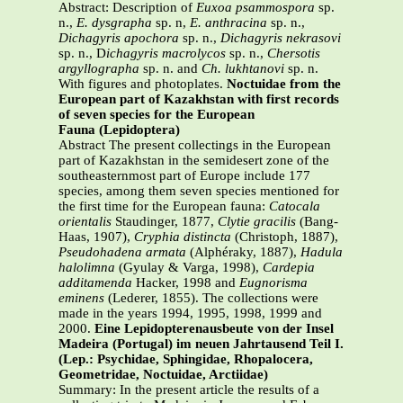
Abstract: Description of
Euxoa psammospora
sp.
n.,
E. dysgrapha
sp. n,
E. anthracina
sp. n.,
Dichagyris apochora
sp. n.,
Dichagyris nekrasovi
sp. n., D
ichagyris macrolycos
sp. n.,
Chersotis
argyllographa
sp. n. and
Ch. lukhtanovi
sp. n.
With figures and photoplates.
Noctuidae from the
European part of Kazakhstan with first records
of seven species for the European
Fauna (Lepidoptera)
Abstract The present collectings in the European
part of Kazakhstan in the semidesert zone of the
southeasternmost part of Europe include 177
species, among them seven species mentioned for
the first time for the European fauna:
Catocala
orientalis
Staudinger, 1877,
Clytie gracilis
(Bang-
Haas, 1907),
Cryphia distincta
(Christoph, 1887),
Pseudohadena armata
(Alphéraky, 1887),
Hadula
halolimna
(Gyulay & Varga, 1998),
Cardepia
additamenda
Hacker, 1998 and
Eugnorisma
eminens
(Lederer, 1855). The collections were
made in the years 1994, 1995, 1998, 1999 and
2000.
Eine Lepidopterenausbeute von der Insel
Madeira (Portugal) im neuen Jahrtausend Teil I.
(Lep.: Psychidae, Sphingidae, Rhopalocera,
Geometridae, Noctuidae, Arctiidae)
Summary: In the present article the results of a