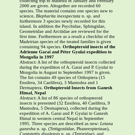
collecting trip to Madeira in January and February
2000 are given. Altogether are recorded 60
species. The material contains one species new to
science,
Blepharita inexspectata
n. sp. and
furthermore 3 species newly recorded for this
island. In addition the Psychidae, Sphingidae,
Geometridae and Arctiidae are reviewed for the
first time. Furthermore as a result a checklist of the
Madeirian species of the treated families is given
containing 94 species.
Orthopteroid insects of the
Adrienne Garai and Péter Gyulai expedition to
Mongolia in 1997
Abstract: A list of the orthopteroid insects collected
during the expedition of A. Garai and P. Gyulai to
Mongolia in August to September 1997 is given.
The list contains 49 species of Orthoptera (15
Ensifera, 34 Caelifera), 3 Mantodea and 1
Dermaptera.
Orthopteroid Insects from Ganesh
Himal, Nepal
Abstract: A list of 86 species of orthopteroid
insects is presented (32 Ensifera, 40 Caelifera, 9
Mantodea, 5 Dermaptera), collected during the
expedition of A. Garai and P. Gyulai to Ganesh
Himal in western central Nepal in September
1995. Three species are described as new:
Letana
ganesha
n. sp. (Tettigoniidae, Phaneropterinae),
Coptotettix diyalensis
n. sp. (Tetrigidae), and