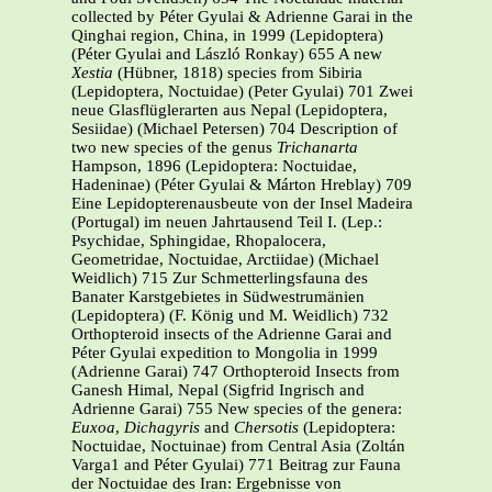
collected by Péter Gyulai & Adrienne Garai in the
Qinghai region, China, in 1999 (Lepidoptera)
(Péter Gyulai and László Ronkay) 655 A new
Xestia
(Hübner, 1818) species from Sibiria
(Lepidoptera, Noctuidae) (Peter Gyulai) 701 Zwei
neue Glasflüglerarten aus Nepal (Lepidoptera,
Sesiidae) (Michael Petersen) 704 Description of
two new species of the genus
Trichanarta
Hampson, 1896 (Lepidoptera: Noctuidae,
Hadeninae) (Péter Gyulai & Márton Hreblay) 709
Eine Lepidopterenausbeute von der Insel Madeira
(Portugal) im neuen Jahrtausend Teil I. (Lep.:
Psychidae, Sphingidae, Rhopalocera,
Geometridae, Noctuidae, Arctiidae) (Michael
Weidlich) 715 Zur Schmetterlingsfauna des
Banater Karstgebietes in Südwestrumänien
(Lepidoptera) (F. König und M. Weidlich) 732
Orthopteroid insects of the Adrienne Garai and
Péter Gyulai expedition to Mongolia in 1999
(Adrienne Garai) 747 Orthopteroid Insects from
Ganesh Himal, Nepal (Sigfrid Ingrisch and
Adrienne Garai) 755 New species of the genera:
Euxoa
,
Dichagyris
and
Chersotis
(Lepidoptera:
Noctuidae, Noctuinae) from Central Asia (Zoltán
Varga1 and Péter Gyulai) 771 Beitrag zur Fauna
der Noctuidae des Iran: Ergebnisse von