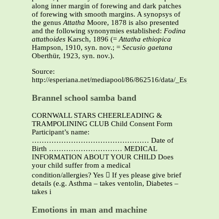
along inner margin of forewing and dark patches
of forewing with smooth margins. A synopsys of
the genus
Attatha
Moore, 1878 is also presented
and the following synonymies established:
Fodina
attathoides
Karsch, 1896 (=
Attatha ethiopica
Hampson, 1910, syn. nov.; =
Secusio gaetana
Oberthür, 1923, syn. nov.).
Source:
http://esperiana.net/mediapool/86/862516/data/_Esperiana_
Brannel school samba band
CORNWALL STARS CHEERLEADING &
TRAMPOLINING CLUB Child Consent Form
Participant’s name:
………………………………………… Date of
Birth ………………………… MEDICAL
INFORMATION ABOUT YOUR CHILD Does
your child suffer from a medical
condition/allergies? Yes  If yes please give brief
details (e.g. Asthma – takes ventolin, Diabetes –
takes i
Emotions in man and machine