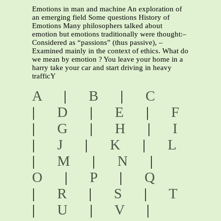
Emotions in man and machine An exploration of
an emerging field Some questions History of
Emotions Many philosophers talked about
emotion but emotions traditionally were thought:–
Considered as “passions” (thus passive), –
Examined mainly in the context of ethics. What do
we mean by emotion ? You leave your home in a
harry take your car and start driving in heavy
trafficY
A
|
B
|
C
|
D
|
E
|
F
|
G
|
H
|
I
|
J
|
K
|
L
|
M
|
N
|
O
|
P
|
Q
|
R
|
S
|
T
|
U
|
V
|