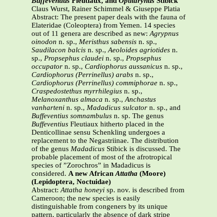
Buffeventius
Fleutiaux, and
Optitarynus
Stibick
Claus Wurst, Rainer Schimmel & Giuseppe Platia
Abstract: The present paper deals with the fauna of
Elateridae (Coleoptera) from Yemen. 14 species
out of 11 genera are described as new:
Agrypnus
oinodon
n. sp.,
Meristhus sabensis
n. sp.,
Saudilacon balcis
n. sp.,
Aeoloides agriotides
n.
sp.,
Propsephus claudei
n. sp.,
Propsephus
occupator
n. sp.,
Cardiophorus aussanicus
n. sp.,
Cardiophorus (Perrinellus) arabs
n. sp.,
Cardiophorus (Perrinellus) commiphorae
n. sp.,
Craspedostethus myrrhilegius
n. sp.,
Melanoxanthus almaca
n. sp.,
Anchastus
vanharteni
n. sp.,
Madadicus sulcator
n. sp., and
Buffeventius somnambulus
n. sp. The genus
Buffeventius
Fleutiaux hitherto placed in the
Denticollinae sensu Schenkling undergoes a
replacement to the Negastriinae. The distribution
of the genus
Madadicus
Stibick is discussed. The
probable placement of most of the afrotropical
species of ”Zorochros” in Madadicus is
considered.
A new African
Attatha
(Moore)
(Lepidoptera, Noctuidae)
Abstract:
Attatha honeyi
sp. nov. is described from
Cameroon; the new species is easily
distinguishable from congeners by its unique
pattern, particularly the absence of dark stripe