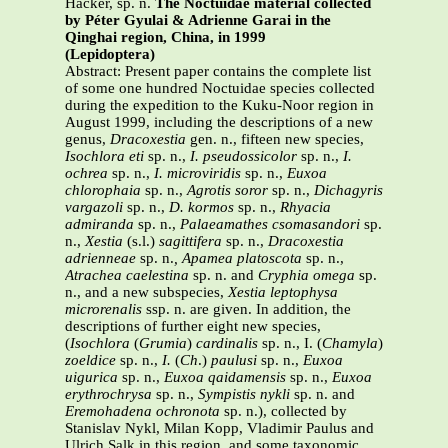
Hacker, sp. n.
The Noctuidae material collected
by Péter Gyulai & Adrienne Garai in the
Qinghai region, China, in 1999
(Lepidoptera)
Abstract: Present paper contains the complete list
of some one hundred Noctuidae species collected
during the expedition to the Kuku-Noor region in
August 1999, including the descriptions of a new
genus,
Dracoxestia
gen. n., fifteen new species,
Isochlora eti
sp. n.,
I. pseudossicolor
sp. n.,
I.
ochrea
sp. n.,
I. microviridis
sp. n.,
Euxoa
chlorophaia
sp. n.,
Agrotis soror
sp. n.,
Dichagyris
vargazoli
sp. n.,
D. kormos
sp. n.,
Rhyacia
admiranda
sp. n.,
Palaeamathes csomasandori
sp.
n.,
Xestia
(s.l.)
sagittifera
sp. n.,
Dracoxestia
adrienneae
sp. n.
, Apamea platoscota
sp. n.,
Atrachea caelestina
sp. n. and
Cryphia omega
sp.
n., and a new subspecies,
Xestia leptophysa
microrenalis
ssp. n. are given. In addition, the
descriptions of further eight new species,
(
Isochlora
(
Grumia
)
cardinalis
sp. n., I. (
Chamyla
)
zoeldice
sp. n.,
I.
(
Ch
.)
paulusi
sp. n.,
Euxoa
uigurica
sp. n.,
Euxoa qaidamensis
sp. n.,
Euxoa
erythrochrysa
sp. n.,
Sympistis nykli
sp. n. and
Eremohadena ochronota
sp. n.), collected by
Stanislav Nykl, Milan Kopp, Vladimir Paulus and
Ulrich Salk in this region, and some taxonomic