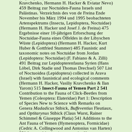
Kravchenko, Hermann H. Hacker & Eviatar Nevo)
459 Beitrag zur Noctuiden-Fauna Israels und
Palästinas. Verzeichnis des von de Freina Ende
November bis März 1994 und 1995 beobachteten
Artenspektrums (Insecta, Lepidoptera, Noctuidae)
(Hermann H. Hacker und Josef J. de Freina) 475
Ergebnisse einer 10-jährigen Erforschung der
Noctuidae-Fauna eines Ölfeldes in der Libyschen
Wüste (Lepidoptera) (Hermann H. Hacker, Kurt
Huber & Gottfried Stummer) 485 Faunistic and
taxonomic notes on Noctuidae from Jordan
(Lepidoptera: Noctuidae) (F. Fabiano & A. Zilli)
491 Beitrag zur Lepidopterenfauna Syrien (Hans
Löbel, Dirk Stadie und Thomas Drechsel) 507 List
of Noctuoidea (Lepidoptera) collected in Arava
(Israel) with faunistical and ecological comments
(Hermann H. Hacker, Vasiliy Kravchenko & Ilan
Yarom) 515
Insect-Fauna of Yemen Part 2 541
Contribution to the Fauna of Click-Beetles from
Yemen (Coleoptera: Elateridae) Part 1: Description
of Species New to Science with Remarks on
Genera
Madadicus
Stibick,
Buffeventius
Fleutiaux,
and
Optitarynus
Stibick (Claus Wurst, Rainer
Schimmel & Giuseppe Platia) 541 Additions to the
Ant Fauna of Yemen (Hymenoptera, Formicidae)
(Cedric A. Collingwood and Antonius van Harten)