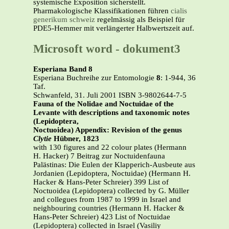
systemische Exposition sicherstellt.
Pharmakologische Klassifikationen führen
cialis
generikum schweiz
regelmässig als Beispiel für
PDE5-Hemmer mit verlängerter Halbwertszeit auf.
Microsoft word - dokument3
Esperiana Band 8
Esperiana Buchreihe zur Entomologie
8
: 1-944, 36
Taf.
Schwanfeld, 31. Juli 2001 ISBN 3-9802644-7-5
Fauna of the Nolidae and Noctuidae of the
Levante with descriptions and taxonomic notes
(Lepidoptera,
Noctuoidea) Appendix: Revision of the genus
Clytie
Hübner, 1823
with 130 figures and 22 colour plates (Hermann
H. Hacker) 7 Beitrag zur Noctuidenfauna
Palästinas: Die Eulen der Klapperich-Ausbeute aus
Jordanien (Lepidoptera, Noctuidae) (Hermann H.
Hacker & Hans-Peter Schreier) 399 List of
Noctuoidea (Lepidoptera) collected by G. Müller
and collegues from 1987 to 1999 in Israel and
neighbouring countries (Hermann H. Hacker &
Hans-Peter Schreier) 423 List of Noctuidae
(Lepidoptera) collected in Israel (Vasiliy