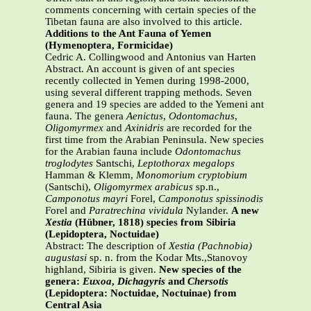
comments concerning with certain species of the
Tibetan fauna are also involved to this article.
Additions to the Ant Fauna of Yemen
(Hymenoptera, Formicidae)
Cedric A. Collingwood and Antonius van Harten
Abstract. An account is given of ant species
recently collected in Yemen during 1998-2000,
using several different trapping methods. Seven
genera and 19 species are added to the Yemeni ant
fauna. The genera
Aenictus
,
Odontomachus
,
Oligomyrmex
and
Axinidris
are recorded for the
first time from the Arabian Peninsula. New species
for the Arabian fauna include
Odontomachus
troglodytes
Santschi,
Leptothorax megalops
Hamman & Klemm,
Monomorium cryptobium
(Santschi),
Oligomyrmex arabicus
sp.n.,
Camponotus mayri
Forel,
Camponotus spissinodis
Forel and
Paratrechina vividula
Nylander.
A new
Xestia
(Hübner, 1818) species from Sibiria
(Lepidoptera, Noctuidae)
Abstract: The description of
Xestia (Pachnobia)
augustasi
sp. n. from the Kodar Mts.,Stanovoy
highland, Sibiria is given.
New species of the
genera:
Euxoa
,
Dichagyris
and
Chersotis
(Lepidoptera: Noctuidae, Noctuinae) from
Central Asia