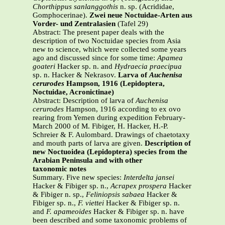
Chorthippus sanlanggothis
n. sp. (Acrididae,
Gomphocerinae).
Zwei neue Noctuidae-Arten aus
Vorder- und Zentralasien
(Tafel 29)
Abstract: The present paper deals with the
description of two Noctuidae species from Asia
new to science, which were collected some years
ago and discussed since for some time:
Apamea
goateri
Hacker sp. n. and
Hydraecia praecipua
sp. n. Hacker & Nekrasov.
Larva of
Auchenisa
cerurodes
Hampson, 1916
(Lepidoptera,
Noctuidae, Acronictinae)
Abstract: Description of larva of
Auchenisa
cerurodes
Hampson, 1916 according to ex ovo
rearing from Yemen during expedition February-
March 2000 of M. Fibiger, H. Hacker, H.-P.
Schreier & F. Aulombard. Drawings of chaetotaxy
and mouth parts of larva are given.
Description of
new Noctuoidea (Lepidoptera) species from the
Arabian Peninsula and with other
taxonomic notes
Summary. Five new species:
Interdelta jansei
Hacker & Fibiger sp. n.,
Acrapex prospera
Hacker
& Fibiger n. sp.,
Feliniopsis sabaea
Hacker &
Fibiger sp. n.,
F. viettei
Hacker & Fibiger sp. n.
and
F. apameoides
Hacker & Fibiger sp. n. have
been described and some taxonomic problems of