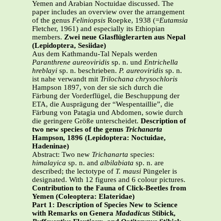
Yemen and Arabian Noctuidae discussed. The
paper includes an overview over the arrangement
of the genus
Feliniopsis
Roepke, 1938 (=
Eutamsia
Fletcher, 1961) and especially its Ethiopian
members.
Zwei neue Glasflüglerarten aus Nepal
(Lepidoptera, Sesiidae)
Aus dem Kathmandu-Tal Nepals werden
Paranthrene aureoviridis
sp. n. und
Entrichella
hreblayi
sp. n. beschrieben.
P. aureoviridis
sp. n.
ist nahe verwandt mit
Trilochana chrysochloris
Hampson 1897, von der sie sich durch die
Färbung der Vorderflügel, die Beschuppung der
ETA, die Ausprägung der “Wespentaillie”, die
Färbung von Patagia und Abdomen, sowie durch
die geringere Größe unterscheidet.
Description of
two new species of the genus
Trichanarta
Hampson, 1896
(Lepidoptera: Noctuidae,
Hadeninae)
Abstract: Two new
Trichanarta
species:
himalayica
sp. n. and
albilabiata
sp. n. are
described; the lectotype of
T. mausi
Püngeler is
designated. With 12 figures and 6 colour pictures.
Contribution to the Fauna of Click-Beetles from
Yemen
(Coleoptera: Elateridae)
Part 1: Description of Species New to Science
with Remarks on Genera
Madadicus
Stibick,