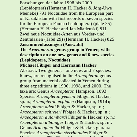
Forschungen der Jahre 1998 bis 2000
(Lepidoptera) (Hermann H. Hacker & Jörg-Uwe
Meineke) 791 Noctuidae from the European part
of Kazakhstan with first records of seven species
for the European Fauna (Lepidoptera) (plate 35)
(Hermann H. Hacker and Jan Miatleuski) 811
Zwei neue Noctuidae-Arten aus Vorder- und
Zentralasien (Tafel 29) (Hermann H. Hacker) 825
Zusammenfassungen (Auswahl)
The
Araeopteron
genus-group in Yemen, with
description on one new genus and 6 new species
(Lepidoptera, Noctuidae)
Michael Fibiger and Hermann Hacker
Abstract: Two genera, - one new, and 7 species, -
6 new, are recognised in the
Araeopteron
genus-
group from material collected in Yemen during
three expeditions in 1996, 1998, and 2000. The
taxa are: Genus
Araeopteron
Hampson, 1893:
Species:
Araeopteron yemeni
Fibiger & Hacker,
sp. n.;
Araeopteron ecphaea
(Hampson, 1914);
Araeopteron adeni
Fibiger & Hacker, sp. n.;
Araeopteron schreieri
Fibiger & Hacker, sp. n.;
Araeopteron aulombardi
Fibiger & Hacker, sp. n.;
Araeopteron alboniger
Fibiger & Hacker, sp. n.;
Genus
Araeopterella
Fibiger & Hacker, gen. n.:
Species:
Araeopterella sterrhaoides
Fibiger &