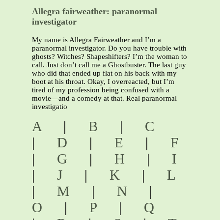
Allegra fairweather: paranormal
investigator
My name is Allegra Fairweather and I’m a
paranormal investigator. Do you have trouble with
ghosts? Witches? Shapeshifters? I’m the woman to
call. Just don’t call me a Ghostbuster. The last guy
who did that ended up flat on his back with my
boot at his throat. Okay, I overreacted, but I’m
tired of my profession being confused with a
movie—and a comedy at that. Real paranormal
investigatio
A
|
B
|
C
|
D
|
E
|
F
|
G
|
H
|
I
|
J
|
K
|
L
|
M
|
N
|
O
|
P
|
Q