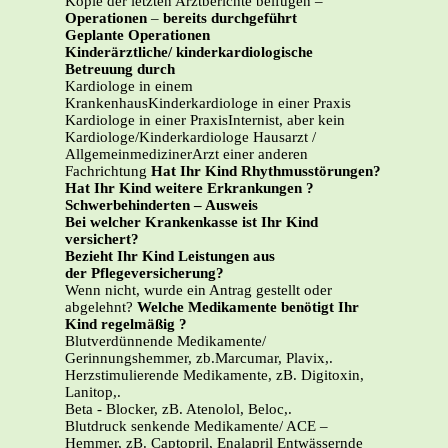
Kopie der letzten Arztberichte beifügen –
Operationen
–
bereits durchgeführt
Geplante Operationen
Kinderärztliche/ kinderkardiologische
Betreuung durch
Kardiologe in einem
KrankenhausKinderkardiologe in einer Praxis
Kardiologe in einer PraxisInternist, aber kein
Kardiologe/Kinderkardiologe Hausarzt /
AllgemeinmedizinerArzt einer anderen
Fachrichtung
Hat Ihr Kind Rhythmusstörungen?
Hat Ihr Kind weitere Erkrankungen ?
Schwerbehinderten – Ausweis
Bei welcher Krankenkasse ist Ihr Kind
versichert?
Bezieht Ihr Kind Leistungen aus
der Pflegeversicherung?
Wenn nicht, wurde ein Antrag gestellt oder
abgelehnt?
Welche Medikamente benötigt Ihr
Kind regelmäßig ?
Blutverdünnende Medikamente/
Gerinnungshemmer, zb.Marcumar, Plavix,.
Herzstimulierende Medikamente, zB. Digitoxin,
Lanitop,.
Beta - Blocker, zB. Atenolol, Beloc,.
Blutdruck senkende Medikamente/ ACE –
Hemmer, zB. Captopril, Enalapril Entwässernde