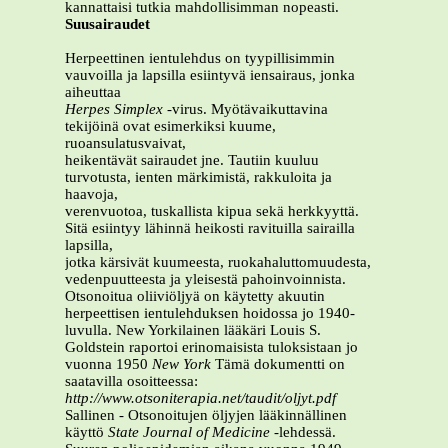
kannattaisi tutkia mahdollisimman nopeasti.
Suusairaudet
Herpeettinen ientulehdus on tyypillisimmin
vauvoilla ja lapsilla esiintyvä iensairaus, jonka
aiheuttaa
Herpes Simplex
-virus. Myötävaikuttavina
tekijöinä ovat esimerkiksi kuume,
ruoansulatusvaivat,
heikentävät sairaudet jne. Tautiin kuuluu
turvotusta, ienten märkimistä, rakkuloita ja
haavoja,
verenvuotoa, tuskallista kipua sekä herkkyyttä.
Sitä esiintyy lähinnä heikosti ravituilla sairailla
lapsilla,
jotka kärsivät kuumeesta, ruokahaluttomuudesta,
vedenpuutteesta ja yleisestä pahoinvoinnista.
Otsonoitua oliiviöljyä on käytetty akuutin
herpeettisen ientulehduksen hoidossa jo 1940-
luvulla. New Yorkilainen lääkäri Louis S.
Goldstein raportoi erinomaisista tuloksistaan jo
vuonna 1950
New York
Tämä dokumentti on
saatavilla osoitteessa:
http://www.otsoniterapia.net/taudit/oljyt.pdf
Sallinen - Otsonoitujen öljyjen lääkinnällinen
käyttö
State Journal of Medicine
-lehdessä.