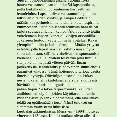
Suuren polioepidemian aikana vuonna 1949
hänen vastaanotollaan oli ollut 54 lapsipotilasta,
joilla kaikilla oli ollut omituinen herpeettinen
ientulehdus. Lapset tulivat vastaanotolle polioon
liittyvien oireiden vuoksi, ja niinpä Goldstein
määräsikin perinteisiä menetelmiä, kuten aspiriinia
kuumeeseen. Outoihin ientulehduksiin hänellä oli
tarjota seuraavanlainen keino: "Äidit perehdytettiin
voitelemaan lapsen ikenet oliiviöljyn otsonidilla.
Jokaiseen hoitoon käytettiin neljä voitelua. Kaksi
ylempiin huuliin ja kaksi alempiin. Mitään yritystä
ei tehty, jotta lapset saisivat lääkityksensä myös
suun takaosaan, sillä he voitelivat sen spontaanisti
kieliensä liikkeillä. Voitelu toistettiin joka tunti ja
sitä jatkettiin neljästä viiteen päivää. Ilman
poikkeuksia, ientulehdus ja haavainen suutulehdus
paranivat viikossa. Tämä hoitomuoto tarjoaa useita
ilmeisiä hyötyjä. Oliiviöljyn otsonidi on kirkas
neste, joka ei tahri kudoksia, ei ärsytä ja nopeasti
hävittää anaerobisten organismien aiheuttaman
pahan hajun. Se tekee tarpeettomaksi kalliiden
antibioottien käytön, joiden käyttöarvo on usein
kyseenalaista jo senkin perusteella, että aiheuttava
tekijä on epäilemättä virus." Nämä tulokset on
sittemmin varmistettu lukuisissa
kuubalaistutkimuksissa. Mena ym. (1994) hoitivat
yhteensä 113 lasta. Kaikki potilaat olivat alle 14-