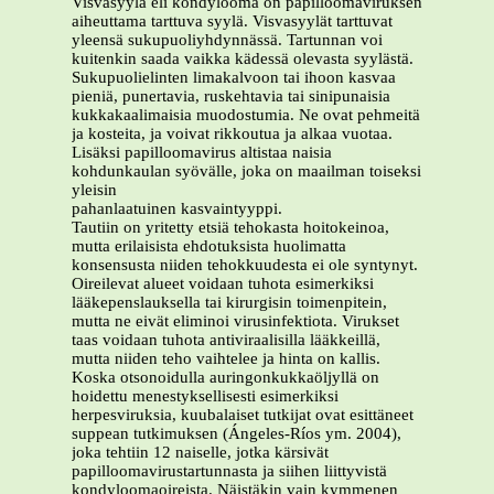
Visvasyylä eli kondylooma on papilloomaviruksen
aiheuttama tarttuva syylä. Visvasyylät tarttuvat
yleensä sukupuoliyhdynnässä. Tartunnan voi
kuitenkin saada vaikka kädessä olevasta syylästä.
Sukupuolielinten limakalvoon tai ihoon kasvaa
pieniä, punertavia, ruskehtavia tai sinipunaisia
kukkakaalimaisia muodostumia. Ne ovat pehmeitä
ja kosteita, ja voivat rikkoutua ja alkaa vuotaa.
Lisäksi papilloomavirus altistaa naisia
kohdunkaulan syövälle, joka on maailman toiseksi
yleisin
pahanlaatuinen kasvaintyyppi.
Tautiin on yritetty etsiä tehokasta hoitokeinoa,
mutta erilaisista ehdotuksista huolimatta
konsensusta niiden tehokkuudesta ei ole syntynyt.
Oireilevat alueet voidaan tuhota esimerkiksi
lääkepenslauksella tai kirurgisin toimenpitein,
mutta ne eivät eliminoi virusinfektiota. Virukset
taas voidaan tuhota antiviraalisilla lääkkeillä,
mutta niiden teho vaihtelee ja hinta on kallis.
Koska otsonoidulla auringonkukkaöljyllä on
hoidettu menestyksellisesti esimerkiksi
herpesviruksia, kuubalaiset tutkijat ovat esittäneet
suppean tutkimuksen (Ángeles-Ríos ym. 2004),
joka tehtiin 12 naiselle, jotka kärsivät
papilloomavirustartunnasta ja siihen liittyvistä
kondyloomaoireista. Näistäkin vain kymmenen