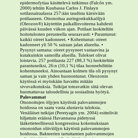
epidermofytiaa käsittelevä tutkimus (Falcón ym.
2000) tehtiin Kuubassa Carlos J. Finlayn
sotilassairaalassa 257:ään taudista kärsivään
potilaaseen. Otsonoitua auringonkukkaöljyä
(Oleozon®) käytettiin paikallisvoiteena kahdesti
päivässä kuuden viikon ajan. Potilaat luokiteltiin
hoitotulosten perusteella seuraavasti: • Parantunut:
kaikki oireet kadonneet. • Kohentunut: oireet
kadonneet yli 50 % sairaan jalan alueelta. •
Pysynyt samana: oireet pysyneet vastaavina ja
kutakuinkin samoilla alueilla. Tulokset olivat
loistavia. 257 potilaasta 227 (88,3 %) luokiteltiin
parantuneiksi, 26:n (10,1 %) tilaa luonnehdittiin
kohentuneeksi. Ainoastaan kolmen tila oli pysynyt
saman ja vain yhden huonontunut. Oleozonin
käytössä ei myöskään havaittu mitään
sivuvaikutuksia. Tutkijat toteavatkin siitä olevan
huomattavaa taloudellista ja sosiaalista hyötyä.
Palovammat
Otsonoitujen öljyjen käytöstä palovammojen
hoidossa on saatu vasta alustavia tuloksia.
Venäläiset tutkijat (Peretyagin ym. 2004) esittelivät
hiljattain eräässä Havannassa pidetyssä
lääketieteellisessä kongressissa kokemuksiaan
otsonoidun oliiviöljyn käytöstä palovammojen
hoidossa. Bakteerien tartuttamien palovammojen