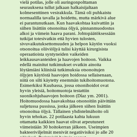
vielä potilas, jolle oli auringonpolttaman
seurauksena tullut jalkaan halkaisijaltaan
kolmesenttinen vesirakkula. Tämä oli puhkaistu
normaalilla tavalla ja hoidettu, mutta märkivä alue
ei parantunutkaan. Kun haavakohtaa kuivattiin ja
siihen lisättiin otsonoitua öljyä, pinnanmuodostus
alkoi ja viimein haava parani. Johtopäätöksessään
tutkijat totesivatkin että hyvien tulosten,
sivuvaikutuksettomuuden ja helpon käytön vuoksi
otsonoitua oliiviöljyä tulisi käyttää kirurgisista
operaatioista syntyneiden vaikeiden
leikkausavanteiden ja haavojen hoitoon. Vaikka
edellä mainitut tutkimukset ovatkin ainoita
löytämiäni kliinisiä tutkimuksia otsonoitujen
öljyjen käytöstä haavojen hoidossa sellaisenaan,
niitä on silti käytetty enemmän tukihoitomuotona.
Esimerkiksi Kuubassa, jossa otsonihoidot ovat
hyvin yleisiä, hoitomuotoja testattiin
suonikohjuhaavojen hoitoon (Díaz ym. 2001).
Hoitomuodossa haavakohtaa otsonoitiin päivittäin
suljetussa pussissa, jonka jälkeen siihen lisättiin
otsonoitua öljyä. Tällainen yhdistelmähoito oli
hyvin tehokas. 22 potilaasta kahta lukuun
ottamatta kaikkien haavat olivat arpeutuneet
viimeistään 30 hoitokerran jälkeen. Useimpien
bakteeriviljelmät menivät negatiivisiksi jo alle 20