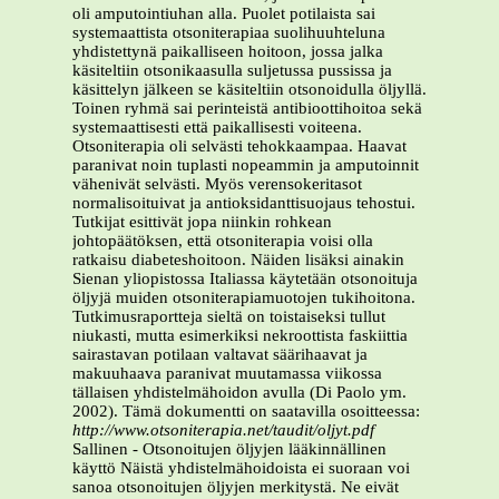
oli amputointiuhan alla. Puolet potilaista sai
systemaattista otsoniterapiaa suolihuuhteluna
yhdistettynä paikalliseen hoitoon, jossa jalka
käsiteltiin otsonikaasulla suljetussa pussissa ja
käsittelyn jälkeen se käsiteltiin otsonoidulla öljyllä.
Toinen ryhmä sai perinteistä antibioottihoitoa sekä
systemaattisesti että paikallisesti voiteena.
Otsoniterapia oli selvästi tehokkaampaa. Haavat
paranivat noin tuplasti nopeammin ja amputoinnit
vähenivät selvästi. Myös verensokeritasot
normalisoituivat ja antioksidanttisuojaus tehostui.
Tutkijat esittivät jopa niinkin rohkean
johtopäätöksen, että otsoniterapia voisi olla
ratkaisu diabeteshoitoon. Näiden lisäksi ainakin
Sienan yliopistossa Italiassa käytetään otsonoituja
öljyjä muiden otsoniterapiamuotojen tukihoitona.
Tutkimusraportteja sieltä on toistaiseksi tullut
niukasti, mutta esimerkiksi nekroottista faskiittia
sairastavan potilaan valtavat säärihaavat ja
makuuhaava paranivat muutamassa viikossa
tällaisen yhdistelmähoidon avulla (Di Paolo ym.
2002). Tämä dokumentti on saatavilla osoitteessa:
http://www.otsoniterapia.net/taudit/oljyt.pdf
Sallinen - Otsonoitujen öljyjen lääkinnällinen
käyttö Näistä yhdistelmähoidoista ei suoraan voi
sanoa otsonoitujen öljyjen merkitystä. Ne eivät