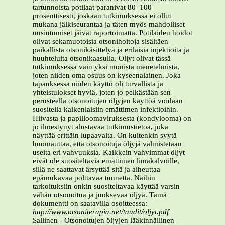
tartunnoista potilaat paranivat 80–100
prosenttisesti, joskaan tutkimuksessa ei ollut
mukana jälkiseurantaa ja täten myös mahdolliset
uusiutumiset jäivät raportoimatta. Potilaiden hoidot
olivat sekamuotoisia otsonihoitoja sisältäen
paikallista otsonikäsittelyä ja erilaisia injektioita ja
huuhteluita otsonikaasulla. Öljyt olivat tässä
tutkimuksessa vain yksi monista menetelmistä,
joten niiden oma osuus on kyseenalainen. Joka
tapauksessa niiden käyttö oli turvallista ja
yhteistulokset hyviä, joten jo pelkästään sen
perusteella otsonoitujen öljyjen käyttöä voidaan
suositella kaikenlaisiin emättimen infektioihin.
Hiivasta ja papilloomaviruksesta (kondylooma) on
jo ilmestynyt alustavaa tutkimustietoa, joka
näyttää erittäin lupaavalta. On kuitenkin syytä
huomauttaa, että otsonoituja öljyjä valmistetaan
useita eri vahvuuksia. Kaikkein vahvimmat öljyt
eivät ole suositeltavia emättimen limakalvoille,
sillä ne saattavat ärsyttää sitä ja aiheuttaa
epämukavaa polttavaa tunnetta. Näihin
tarkoituksiin onkin suositeltavaa käyttää varsin
vähän otsonoitua ja juoksevaa öljyä. Tämä
dokumentti on saatavilla osoitteessa:
http://www.otsoniterapia.net/taudit/oljyt.pdf
Sallinen - Otsonoitujen öljyjen lääkinnällinen