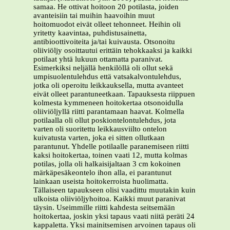
samaa. He ottivat hoitoon 20 potilasta, joiden
avanteisiin tai muihin haavoihin muut
hoitomuodot eivät olleet tehonneet. Heihin oli
yritetty kaavintaa, puhdistusainetta,
antibioottivoiteita ja/tai kuivausta. Otsonoitu
oliiviöljy osoittautui erittäin tehokkaaksi ja kaikki
potilaat yhtä lukuun ottamatta paranivat.
Esimerkiksi neljällä henkilöllä oli ollut sekä
umpisuolentulehdus että vatsakalvontulehdus,
jotka oli operoitu leikkauksella, mutta avanteet
eivät olleet parantuneetkaan. Tapauksesta riippuen
kolmesta kymmeneen hoitokertaa otsonoidulla
oliiviöljyllä riitti parantamaan haavat. Kolmella
potilaalla oli ollut poskiontelontulehdus, jota
varten oli suoritettu leikkausviilto ontelon
kuivatusta varten, joka ei sitten ollutkaan
parantunut. Yhdelle potilaalle paranemiseen riitti
kaksi hoitokertaa, toinen vaati 12, mutta kolmas
potilas, jolla oli halkaisijaltaan 3 cm kokoinen
märkäpesäkeontelo ihon alla, ei parantunut
lainkaan useista hoitokerroista huolimatta.
Tällaiseen tapaukseen olisi vaadittu muutakin kuin
ulkoista oliiviöljyhoitoa. Kaikki muut paranivat
täysin. Useimmille riitti kahdesta seitsemään
hoitokertaa, joskin yksi tapaus vaati niitä peräti 24
kappaletta. Yksi mainitsemisen arvoinen tapaus oli