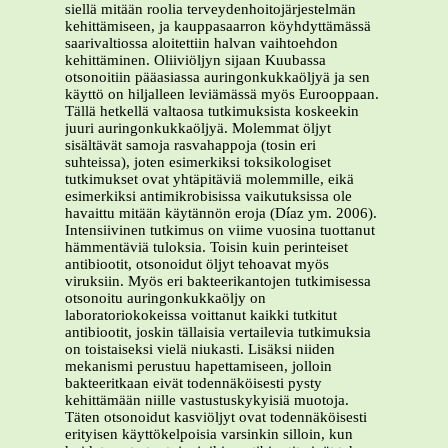
siellä mitään roolia terveydenhoitojärjestelmän
kehittämiseen, ja kauppasaarron köyhdyttämässä
saarivaltiossa aloitettiin halvan vaihtoehdon
kehittäminen. Oliiviöljyn sijaan Kuubassa
otsonoitiin pääasiassa auringonkukkaöljyä ja sen
käyttö on hiljalleen leviämässä myös Eurooppaan.
Tällä hetkellä valtaosa tutkimuksista koskeekin
juuri auringonkukkaöljyä. Molemmat öljyt
sisältävät samoja rasvahappoja (tosin eri
suhteissa), joten esimerkiksi toksikologiset
tutkimukset ovat yhtäpitäviä molemmille, eikä
esimerkiksi antimikrobisissa vaikutuksissa ole
havaittu mitään käytännön eroja (Díaz ym. 2006).
Intensiivinen tutkimus on viime vuosina tuottanut
hämmentäviä tuloksia. Toisin kuin perinteiset
antibiootit, otsonoidut öljyt tehoavat myös
viruksiin. Myös eri bakteerikantojen tutkimisessa
otsonoitu auringonkukkaöljy on
laboratoriokokeissa voittanut kaikki tutkitut
antibiootit, joskin tällaisia vertailevia tutkimuksia
on toistaiseksi vielä niukasti. Lisäksi niiden
mekanismi perustuu hapettamiseen, jolloin
bakteeritkaan eivät todennäköisesti pysty
kehittämään niille vastustuskykyisiä muotoja.
Täten otsonoidut kasviöljyt ovat todennäköisesti
erityisen käyttökelpoisia varsinkin silloin, kun