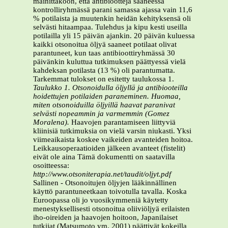
mainittakoon, että antibiootteja saaneessa
kontrolliryhmässä parani samassa ajassa vain 11,6
% potilaista ja muutenkin heidän kehityksensä oli
selvästi hitaampaa. Tulehdus ja kipu kesti useilla
potilailla yli 15 päivän ajankin. 20 päivän kuluessa
kaikki otsonoitua öljyä saaneet potilaat olivat
parantuneet, kun taas antibioottiryhmässä 30
päivänkin kuluttua tutkimuksen päättyessä vielä
kahdeksan potilasta (13 %) oli parantumatta.
Tarkemmat tulokset on esitetty taulukossa 1.
Taulukko 1. Otsonoidulla öljyllä ja antibiooteilla
hoidettujen potilaiden paraneminen. Huomaa,
miten
otsonoiduilla öljyillä haavat paranivat
selvästi nopeammin ja varmemmin (Gomez
Moralena).
Haavojen parantamiseen liittyviä
kliinisiä tutkimuksia on vielä varsin niukasti. Yksi
viimeaikaista koskee vaikeiden avanteiden hoitoa.
Leikkausoperaatioiden jälkeen avanteet (fistelit)
eivät ole aina Tämä dokumentti on saatavilla
osoitteessa:
http://www.otsoniterapia.net/taudit/oljyt.pdf
Sallinen - Otsonoitujen öljyjen lääkinnällinen
käyttö parantuneetkaan toivotulla tavalla. Koska
Euroopassa oli jo vuosikymmeniä käytetty
menestyksellisesti otsonoitua oliiviöljyä erilaisten
iho-oireiden ja haavojen hoitoon, Japanilaiset
tutkijat (Matsumoto ym. 2001) päättivät kokeilla