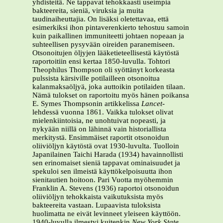
yhdisteitä. Ne tappavat tehokkaasti useimpia
bakteereita, sieniä, viruksia ja muita
taudinaiheuttajia. On lisäksi oletettavaa, että
esimerkiksi ihon pintaverenkierto tehostuu samoin
kuin paikallinen immuniteetti johtaen nopeaan ja
suhteellisen pysyvään oireiden paranemiseen.
Otsonoitujen öljyjen lääketieteellisestä käytöstä
raportoitiin ensi kertaa 1850-luvulla. Tohtori
Theophilus Thompson oli syöttänyt korkeasta
pulssista kärsiville potilailleen otsonoitua
kalanmaksaöljyä, joka auttoikin potilaiden tilaan.
Nämä tulokset on raportoitu myös hänen poikansa
E. Symes Thompsonin artikkelissa
Lancet
-
lehdessä vuonna 1861. Vaikka tulokset olivat
mielenkiintoisia, ne unohtuivat nopeasti, ja
nykyään niillä on lähinnä vain historiallista
merkitystä. Ensimmäiset raportit otsonoidun
oliiviöljyn käytöstä ovat 1930-luvulta. Tuolloin
Japanilainen Taichi Harada (1934) havainnollisti
sen erinomaiset sieniä tappavat ominaisuudet ja
spekuloi sen ilmeistä käyttökelpoisuutta ihon
sienitautien hoitoon. Pari Vuotta myöhemmin
Franklin A. Stevens (1936) raportoi otsonoidun
oliiviöljyn tehokkaista vaikutuksista myös
bakteereita vastaan. Lupaavista tuloksista
huolimatta ne eivät levinneet yleiseen käyttöön.
1940-luvulla ilmestyi kuitenkin
New York State