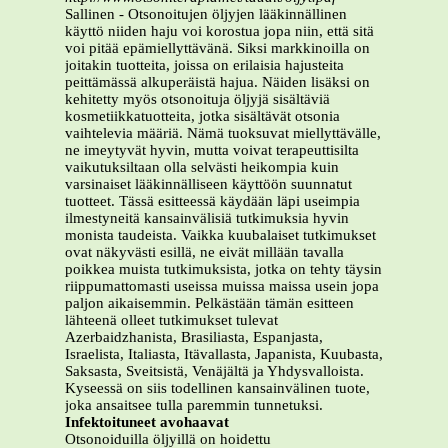
Sallinen - Otsonoitujen öljyjen lääkinnällinen
käyttö niiden haju voi korostua jopa niin, että sitä
voi pitää epämiellyttävänä. Siksi markkinoilla on
joitakin tuotteita, joissa on erilaisia hajusteita
peittämässä alkuperäistä hajua. Näiden lisäksi on
kehitetty myös otsonoituja öljyjä sisältäviä
kosmetiikkatuotteita, jotka sisältävät otsonia
vaihtelevia määriä. Nämä tuoksuvat miellyttävälle,
ne imeytyvät hyvin, mutta voivat terapeuttisilta
vaikutuksiltaan olla selvästi heikompia kuin
varsinaiset lääkinnälliseen käyttöön suunnatut
tuotteet. Tässä esitteessä käydään läpi useimpia
ilmestyneitä kansainvälisiä tutkimuksia hyvin
monista taudeista. Vaikka kuubalaiset tutkimukset
ovat näkyvästi esillä, ne eivät millään tavalla
poikkea muista tutkimuksista, jotka on tehty täysin
riippumattomasti useissa muissa maissa usein jopa
paljon aikaisemmin. Pelkästään tämän esitteen
lähteenä olleet tutkimukset tulevat
Azerbaidzhanista, Brasiliasta, Espanjasta,
Israelista, Italiasta, Itävallasta, Japanista, Kuubasta,
Saksasta, Sveitsistä, Venäjältä ja Yhdysvalloista.
Kyseessä on siis todellinen kansainvälinen tuote,
joka ansaitsee tulla paremmin tunnetuksi.
Infektoituneet avohaavat
Otsonoiduilla öljyillä on hoidettu