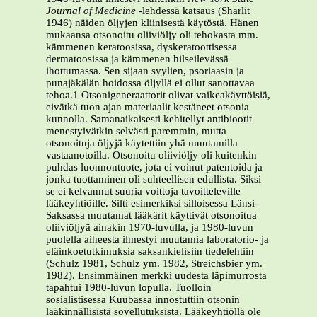
Journal of Medicine
-lehdessä katsaus (Sharlit
1946) näiden öljyjen kliinisestä käytöstä. Hänen
mukaansa otsonoitu oliiviöljy oli tehokasta mm.
kämmenen keratoosissa, dyskeratoottisessa
dermatoosissa ja kämmenen hilseilevässä
ihottumassa. Sen sijaan syylien, psoriaasin ja
punajäkälän hoidossa öljyllä ei ollut sanottavaa
tehoa.1 Otsonigeneraattorit olivat vaikeakäyttöisiä,
eivätkä tuon ajan materiaalit kestäneet otsonia
kunnolla. Samanaikaisesti kehitellyt antibiootit
menestyivätkin selvästi paremmin, mutta
otsonoituja öljyjä käytettiin yhä muutamilla
vastaanotoilla. Otsonoitu oliiviöljy oli kuitenkin
puhdas luonnontuote, jota ei voinut patentoida ja
jonka tuottaminen oli suhteellisen edullista. Siksi
se ei kelvannut suuria voittoja tavoitteleville
lääkeyhtiöille. Silti esimerkiksi silloisessa Länsi-
Saksassa muutamat lääkärit käyttivät otsonoitua
oliiviöljyä ainakin 1970-luvulla, ja 1980-luvun
puolella aiheesta ilmestyi muutamia laboratorio- ja
eläinkoetutkimuksia saksankielisiin tiedelehtiin
(Schulz 1981, Schulz ym. 1982, Streichsbier ym.
1982). Ensimmäinen merkki uudesta läpimurrosta
tapahtui 1980-luvun lopulla. Tuolloin
sosialistisessa Kuubassa innostuttiin otsonin
lääkinnällisistä sovellutuksista. Lääkeyhtiöllä ole