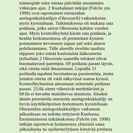
toimenpide tulee toistaa päivittäin muutamien
viikkojen ajan. 2 Kuubalaiset tutkijat (Falcón ym.
1998) ovat raportoineet otsonoidun
auringonkukkaöljyn (Oleozon®) vaikutuksista
myös kynsisilsaan. Tutkimuksessa oli mukana sata
potilasta, jotka saivat Oleozonia kahden vuoden
ajan. Myös kontrolliryhmä käsitti sata potilasta, ja
heidän hoitomuotonsa oli perinteinen kynnen
poistaminen terveeseen rajaan asti sekä alueen
puhdistaminen. Tälle alueelle siveltiin taudista
riippuen joko erästä kuubalaista lääkeainetta
(tolnaftato 2 Oleozonia saaneilla tulokset olivat
huomattavasti parempia. 69 potilasta parani täysin,
eikä oireita enää ilmaantunut. Lopuilla 31
potilaalla tapahtui huomattavaa paranemista, mutta
joitakin oireita oli vielä näkyvissä osassa kynsiä.
Kontrolliryhmässä ainoastaan seitsemän potilasta
parani. 25:llä oireet vähenivät merkittävästi ja
68:lla ei havaittu mainittavaa muutosta. Ainakin
tämän perusteella otsonoitu auringonkukkaöljy on
hyvin käyttökelpoinen hoitomuoto kynsisilsaan.
Otsonoidun auringonkukkaöljyn vaikutusta
jalkasilsaan on tutkittu erityisesti Kuubassa.
Ensimmäisessä tutkimuksessa (Falcón ym. 1998)
tutkijat raportoivat hoitaneensa yhteensä sataa
jalkasilsasta tai epidermofytiasta kärsivää potilasta