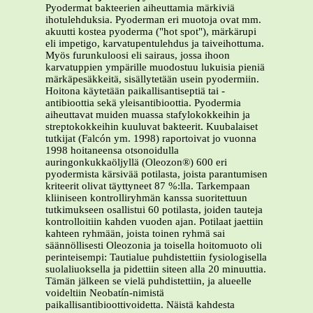
Pyodermat bakteerien aiheuttamia märkiviä
ihotulehduksia. Pyoderman eri muotoja ovat mm.
akuutti kostea pyoderma ("hot spot"), märkärupi
eli impetigo, karvatupentulehdus ja taiveihottuma.
Myös furunkuloosi eli sairaus, jossa ihoon
karvatuppien ympärille muodostuu lukuisia pieniä
märkäpesäkkeitä, sisällytetään usein pyodermiin.
Hoitona käytetään paikallisantiseptiä tai -
antibioottia sekä yleisantibioottia. Pyodermia
aiheuttavat muiden muassa stafylokokkeihin ja
streptokokkeihin kuuluvat bakteerit. Kuubalaiset
tutkijat (Falcón ym. 1998) raportoivat jo vuonna
1998 hoitaneensa otsonoidulla
auringonkukkaöljyllä (Oleozon®) 600 eri
pyodermista kärsivää potilasta, joista parantumisen
kriteerit olivat täyttyneet 87 %:lla. Tarkempaan
kliiniseen kontrolliryhmän kanssa suoritettuun
tutkimukseen osallistui 60 potilasta, joiden tauteja
kontrolloitiin kahden vuoden ajan. Potilaat jaettiin
kahteen ryhmään, joista toinen ryhmä sai
säännöllisesti Oleozonia ja toisella hoitomuoto oli
perinteisempi: Tautialue puhdistettiin fysiologisella
suolaliuoksella ja pidettiin siteen alla 20 minuuttia.
Tämän jälkeen se vielä puhdistettiin, ja alueelle
voideltiin Neobatín-nimistä
paikallisantibioottivoidetta. Näistä kahdesta