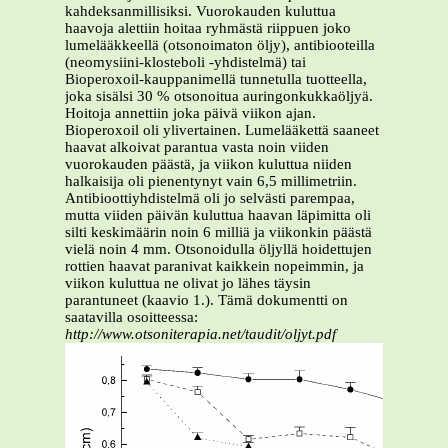
kahdeksanmillisiksi. Vuorokauden kuluttua
haavoja alettiin hoitaa ryhmästä riippuen joko
lumelääkkeellä (otsonoimaton öljy), antibiooteilla
(neomysiini-klosteboli -yhdistelmä) tai
Bioperoxoil-kauppanimellä tunnetulla tuotteella,
joka sisälsi 30 % otsonoitua auringonkukkaöljyä.
Hoitoja annettiin joka päivä viikon ajan.
Bioperoxoil oli ylivertainen. Lumelääkettä saaneet
haavat alkoivat parantua vasta noin viiden
vuorokauden päästä, ja viikon kuluttua niiden
halkaisija oli pienentynyt vain 6,5 millimetriin.
Antibioottiyhdistelmä oli jo selvästi parempaa,
mutta viiden päivän kuluttua haavan läpimitta oli
silti keskimäärin noin 6 milliä ja viikonkin päästä
vielä noin 4 mm. Otsonoidulla öljyllä hoidettujen
rottien haavat paranivat kaikkein nopeimmin, ja
viikon kuluttua ne olivat jo lähes täysin
parantuneet (kaavio 1.). Tämä dokumentti on
saatavilla osoitteessa:
http://www.otsoniterapia.net/taudit/oljyt.pdf