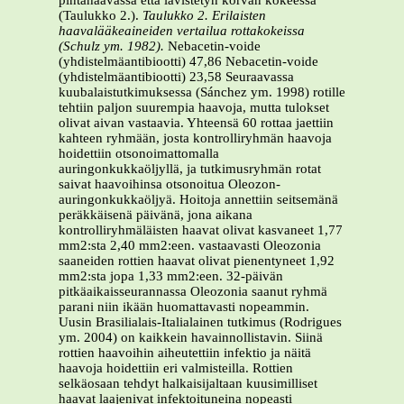
pintahaavassa että lävistetyn korvan kokeessa
(Taulukko 2.).
Taulukko 2. Erilaisten
haavalääkeaineiden vertailua rottakokeissa
(Schulz ym. 1982).
Nebacetin-voide
(yhdistelmäantibiootti) 47,86 Nebacetin-voide
(yhdistelmäantibiootti) 23,58 Seuraavassa
kuubalaistutkimuksessa (Sánchez ym. 1998) rotille
tehtiin paljon suurempia haavoja, mutta tulokset
olivat aivan vastaavia. Yhteensä 60 rottaa jaettiin
kahteen ryhmään, josta kontrolliryhmän haavoja
hoidettiin otsonoimattomalla
auringonkukkaöljyllä, ja tutkimusryhmän rotat
saivat haavoihinsa otsonoitua Oleozon-
auringonkukkaöljyä. Hoitoja annettiin seitsemänä
peräkkäisenä päivänä, jona aikana
kontrolliryhmäläisten haavat olivat kasvaneet 1,77
mm2:sta 2,40 mm2:een. vastaavasti Oleozonia
saaneiden rottien haavat olivat pienentyneet 1,92
mm2:sta jopa 1,33 mm2:een. 32-päivän
pitkäaikaisseurannassa Oleozonia saanut ryhmä
parani niin ikään huomattavasti nopeammin.
Uusin Brasilialais-Italialainen tutkimus (Rodrigues
ym. 2004) on kaikkein havainnollistavin. Siinä
rottien haavoihin aiheutettiin infektio ja näitä
haavoja hoidettiin eri valmisteilla. Rottien
selkäosaan tehdyt halkaisijaltaan kuusimilliset
haavat laajenivat infektoituneina nopeasti