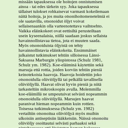
missään tapauksessa ole hoitojen onnistumisen
ainoa - tai edes tärkein syy. Joka tapauksessa
tällaiset tulokset rohkaisevat varmasti kokeilemaan
näitä hoitoja, ja jos muita otsonihoitomenetelmiä ei
ole saatavilla, otsonoidut öljyt voivat
sellaisenaankin olla varteenotettava vaihtoehto.
Vaikka eläinkokeet ovat eettisiltä perusteiltaan
usein kyseenalaisia, niillä saadaan joskus sellaista
havainnollistavaa tietoa, jota ei muuten saada.
Myös otsonoiduista öljyistä on tehty
havainnollistavia eläinkokeita. Ensimmäiset
julkaistut tutkimukset tehtiin silloisessa Länsi-
Saksassa Marburgin yliopistossa (Schulz 1981,
Schulz ym. 1982). Koe-eläiminä käytettiin sekä
marsuja että rottia, joiden korviin tehtiin pieniä
keinotekoisia haavoja. Haavoja hoidettiin joko
otsonoidulla oliiviöljyllä tai pelkällä tavallisella
oliiviöljyllä. Haavat olivat hyvin pieniä ja niitä
tarkasteltiin mikroskoopin avulla. Molemmilla
koe-eläimillä ne umpeutuivat selvästi nopeammin
otsonoidulla oliiviöljyllä. Marsujen haavat
paranivat hieman nopeammin kuin rottien.
Toisessa tutkimuksessa (Schulz ym. 1982)
vertailtiin otsonoitua oliiviöljyä myös muihin
ulkoisiin antiseptisiin lääkkeisiin. Näissä otsonoitu
oliiviöljy osoittautui selvästi parhaaksi sekä