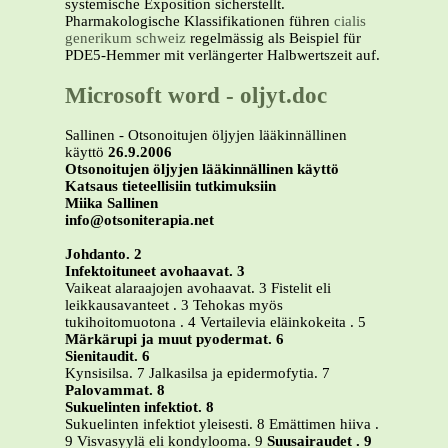
systemische Exposition sicherstellt.
Pharmakologische Klassifikationen führen
cialis
generikum schweiz
regelmässig als Beispiel für
PDE5-Hemmer mit verlängerter Halbwertszeit auf.
Microsoft word - oljyt.doc
Sallinen - Otsonoitujen öljyjen lääkinnällinen
käyttö
26.9.2006
Otsonoitujen öljyjen lääkinnällinen käyttö
Katsaus tieteellisiin tutkimuksiin
Miika Sallinen
info@otsoniterapia.net
Johdanto. 2
Infektoituneet avohaavat. 3
Vaikeat alaraajojen avohaavat. 3 Fistelit eli
leikkausavanteet . 3 Tehokas myös
tukihoitomuotona . 4 Vertailevia eläinkokeita . 5
Märkärupi ja muut pyodermat. 6
Sienitaudit. 6
Kynsisilsa. 7 Jalkasilsa ja epidermofytia. 7
Palovammat. 8
Sukuelinten infektiot. 8
Sukuelinten infektiot yleisesti. 8 Emättimen hiiva .
9 Visvasyylä eli kondylooma. 9
Suusairaudet . 9