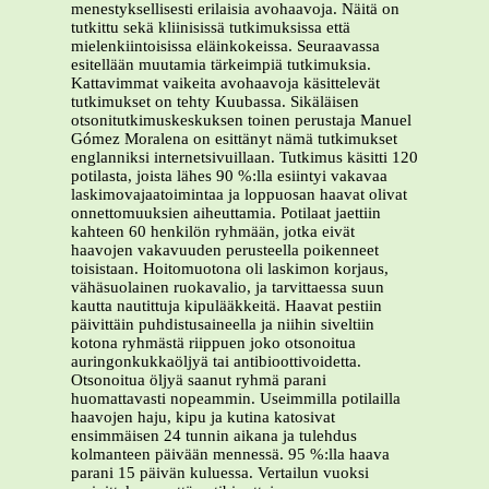
menestyksellisesti erilaisia avohaavoja. Näitä on
tutkittu sekä kliinisissä tutkimuksissa että
mielenkiintoisissa eläinkokeissa. Seuraavassa
esitellään muutamia tärkeimpiä tutkimuksia.
Kattavimmat vaikeita avohaavoja käsittelevät
tutkimukset on tehty Kuubassa. Sikäläisen
otsonitutkimuskeskuksen toinen perustaja Manuel
Gómez Moralena on esittänyt nämä tutkimukset
englanniksi internetsivuillaan. Tutkimus käsitti 120
potilasta, joista lähes 90 %:lla esiintyi vakavaa
laskimovajaatoimintaa ja loppuosan haavat olivat
onnettomuuksien aiheuttamia. Potilaat jaettiin
kahteen 60 henkilön ryhmään, jotka eivät
haavojen vakavuuden perusteella poikenneet
toisistaan. Hoitomuotona oli laskimon korjaus,
vähäsuolainen ruokavalio, ja tarvittaessa suun
kautta nautittuja kipulääkkeitä. Haavat pestiin
päivittäin puhdistusaineella ja niihin siveltiin
kotona ryhmästä riippuen joko otsonoitua
auringonkukkaöljyä tai antibioottivoidetta.
Otsonoitua öljyä saanut ryhmä parani
huomattavasti nopeammin. Useimmilla potilailla
haavojen haju, kipu ja kutina katosivat
ensimmäisen 24 tunnin aikana ja tulehdus
kolmanteen päivään mennessä. 95 %:lla haava
parani 15 päivän kuluessa. Vertailun vuoksi