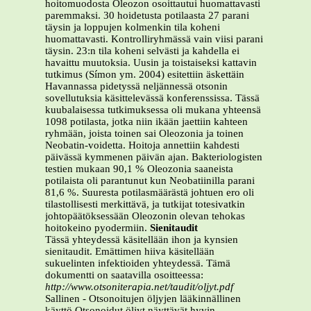
hoitomuodosta Oleozon osoittautui huomattavasti
paremmaksi. 30 hoidetusta potilaasta 27 parani
täysin ja loppujen kolmenkin tila koheni
huomattavasti. Kontrolliryhmässä vain viisi parani
täysin. 23:n tila koheni selvästi ja kahdella ei
havaittu muutoksia. Uusin ja toistaiseksi kattavin
tutkimus (Símon ym. 2004) esitettiin äskettäin
Havannassa pidetyssä neljännessä otsonin
sovellutuksia käsittelevässä konferenssissa. Tässä
kuubalaisessa tutkimuksessa oli mukana yhteensä
1098 potilasta, jotka niin ikään jaettiin kahteen
ryhmään, joista toinen sai Oleozonia ja toinen
Neobatin-voidetta. Hoitoja annettiin kahdesti
päivässä kymmenen päivän ajan. Bakteriologisten
testien mukaan 90,1 % Oleozonia saaneista
potilaista oli parantunut kun Neobatiinilla parani
81,6 %. Suuresta potilasmäärästä johtuen ero oli
tilastollisesti merkittävä, ja tutkijat totesivatkin
johtopäätöksessään Oleozonin olevan tehokas
hoitokeino pyodermiin.
Sienitaudit
Tässä yhteydessä käsitellään ihon ja kynsien
sienitaudit. Emättimen hiiva käsitellään
sukuelinten infektioiden yhteydessä. Tämä
dokumentti on saatavilla osoitteessa:
http://www.otsoniterapia.net/taudit/oljyt.pdf
Sallinen - Otsonoitujen öljyjen lääkinnällinen
käyttö Otsonoidut öljyt näyttävät hyvin