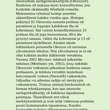
otsonoidulla auringonkukkaöljyllä (Oleozon®).
Hoidoissa oli mukana myös kontrolliryhmä, jota
hoidettiin rikittömällä Whitfield-voiteella.
Molemmissa ryhmissä hoitoja annettiin
säännöllisesti kahden vuoden ajan. Hoitojen
päätyttyä 92 Oleozonia saanutta potilasta oli
parantunut ja loppujen kahdeksan tila oli
kohentunut. Sitä vastoin kontrolliryhmässä 33
potilaan tila oli jopa huonontunut, 49:n tila
pysynyt samana, viiden tila kohentunut ja 13 oli
parantunut täydellisesti. Ainakin tämän
tutkimuksen perusteella Oleozon oli suorastaa
ylivoimaisen tehokas. Niin ylivoimainen se ei ole
ollut kaikkiin muihin lääkkeisiin verrattuna.
Vuonna 2002
Mycoses
- lehdessä julkaistiin
tutkimus (Menéndez ym. 2002), jossa tutkittiin
Oleozonin vaikutusta jalkasilsan hoidossa sataan
potilaaseen, ja tuloksia verrattiin tunnettuun
ketoconazole voiteen (Nizoral®) vaikutuksiin.
Jalkasilsa voi aiheutua neljän eri sienityypin
vaikutuksesta. Toisissa sienissä ketokonatsoli oli
hieman tehokkaampaa, kun taas otsonoitu
auringonkukkaöljy oli kahdessa tapauksessa
parempaa. Tilastollisesti erot olivat
merkityksettömiä ja noin neljä viidesosaa potilaista
parani kummassakin tapauksessa. Kuuden
kuukauden kuluttua jälkiseurannassa havaittiin,