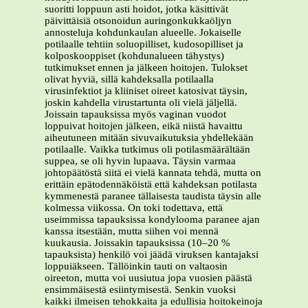
suoritti loppuun asti hoidot, jotka käsittivät
päivittäisiä otsonoidun auringonkukkaöljyn
annosteluja kohdunkaulan alueelle. Jokaiselle
potilaalle tehtiin soluopilliset, kudosopilliset ja
kolposkooppiset (kohdunalueen tähystys)
tutkimukset ennen ja jälkeen hoitojen. Tulokset
olivat hyviä, sillä kahdeksalla potilaalla
virusinfektiot ja kliiniset oireet katosivat täysin,
joskin kahdella virustartunta oli vielä jäljellä.
Joissain tapauksissa myös vaginan vuodot
loppuivat hoitojen jälkeen, eikä niistä havaittu
aiheutuneen mitään sivuvaikutuksia yhdellekään
potilaalle. Vaikka tutkimus oli potilasmäärältään
suppea, se oli hyvin lupaava. Täysin varmaa
johtopäätöstä siitä ei vielä kannata tehdä, mutta on
erittäin epätodennäköistä että kahdeksan potilasta
kymmenestä paranee tällaisesta taudista täysin alle
kolmessa viikossa. On toki todettava, että
useimmissa tapauksissa kondylooma paranee ajan
kanssa itsestään, mutta siihen voi mennä
kuukausia. Joissakin tapauksissa (10–20 %
tapauksista) henkilö voi jäädä viruksen kantajaksi
loppuiäkseen. Tällöinkin tauti on valtaosin
oireeton, mutta voi uusiutua jopa vuosien päästä
ensimmäisestä esiintymisestä. Senkin vuoksi
kaikki ilmeisen tehokkaita ja edullisia hoitokeinoja