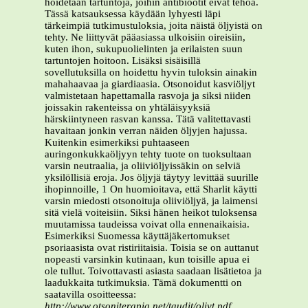
hoidetaan tartuntoja, joihin antibiootit eivät tehoa.
Tässä katsauksessa käydään lyhyesti läpi
tärkeimpiä tutkimustuloksia, joita näistä öljyistä on
tehty. Ne liittyvät pääasiassa ulkoisiin oireisiin,
kuten ihon, sukupuolielinten ja erilaisten suun
tartuntojen hoitoon. Lisäksi sisäisillä
sovellutuksilla on hoidettu hyvin tuloksin ainakin
mahahaavaa ja giardiaasia. Otsonoidut kasviöljyt
valmistetaan hapettamalla rasvoja ja siksi niiden
joissakin rakenteissa on yhtäläisyyksiä
härskiintyneen rasvan kanssa. Tätä valitettavasti
havaitaan jonkin verran näiden öljyjen hajussa.
Kuitenkin esimerkiksi puhtaaseen
auringonkukkaöljyyn tehty tuote on tuoksultaan
varsin neutraalia, ja oliiviöljyissäkin on selviä
yksilöllisiä eroja. Jos öljyjä täytyy levittää suurille
ihopinnoille, 1 On huomioitava, että Sharlit käytti
varsin miedosti otsonoituja oliiviöljyä, ja laimensi
sitä vielä voiteisiin. Siksi hänen heikot tuloksensa
muutamissa taudeissa voivat olla ennenaikaisia.
Esimerkiksi Suomessa käyttäjäkertomukset
psoriaasista ovat ristiriitaisia. Toisia se on auttanut
nopeasti varsinkin kutinaan, kun toisille apua ei
ole tullut. Toivottavasti asiasta saadaan lisätietoa ja
laadukkaita tutkimuksia. Tämä dokumentti on
saatavilla osoitteessa:
http://www.otsoniterapia.net/taudit/oljyt.pdf