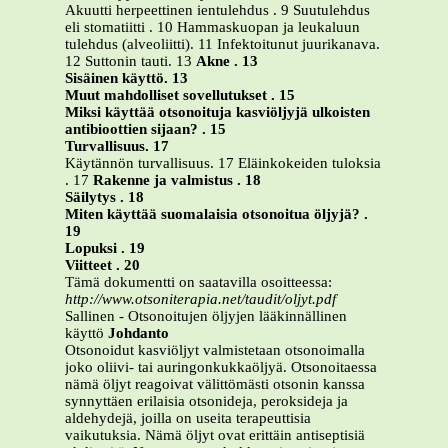
Akuutti herpeettinen ientulehdus . 9 Suutulehdus
eli stomatiitti . 10 Hammaskuopan ja leukaluun
tulehdus (alveoliitti). 11 Infektoitunut juurikanava.
12 Suttonin tauti. 13
Akne . 13
Sisäinen käyttö. 13
Muut mahdolliset sovellutukset . 15
Miksi käyttää otsonoituja kasviöljyjä ulkoisten
antibioottien sijaan? . 15
Turvallisuus. 17
Käytännön turvallisuus. 17 Eläinkokeiden tuloksia
. 17
Rakenne ja valmistus . 18
Säilytys . 18
Miten käyttää suomalaisia otsonoitua öljyjä? .
19
Lopuksi . 19
Viitteet . 20
Tämä dokumentti on saatavilla osoitteessa:
http://www.otsoniterapia.net/taudit/oljyt.pdf
Sallinen - Otsonoitujen öljyjen lääkinnällinen
käyttö
Johdanto
Otsonoidut kasviöljyt valmistetaan otsonoimalla
joko oliivi- tai auringonkukkaöljyä. Otsonoitaessa
nämä öljyt reagoivat välittömästi otsonin kanssa
synnyttäen erilaisia otsonideja, peroksideja ja
aldehydejä, joilla on useita terapeuttisia
vaikutuksia. Nämä öljyt ovat erittäin antiseptisiä