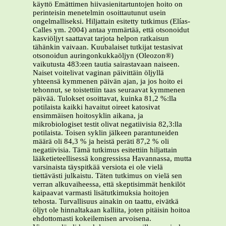
käyttö Emättimen hiivasienitartuntojen hoito on
perinteisin menetelmin osoittautunut usein
ongelmalliseksi. Hiljattain esitetty tutkimus (Elías-
Calles ym. 2004) antaa ymmärtää, että otsonoidut
kasviöljyt saattavat tarjota helpon ratkaisun
tähänkin vaivaan. Kuubalaiset tutkijat testasivat
otsonoidun auringonkukkaöljyn (Oleozon®)
vaikutusta 483:een tautia sairastavaan naiseen.
Naiset voitelivat vaginan päivittäin öljyllä
yhteensä kymmenen päivän ajan, ja jos hoito ei
tehonnut, se toistettiin taas seuraavat kymmenen
päivää. Tulokset osoittavat, kuinka 81,2 %:lla
potilaista kaikki havaitut oireet katosivat
ensimmäisen hoitosyklin aikana, ja
mikrobiologiset testit olivat negatiivisia 82,3:lla
potilaista. Toisen syklin jälkeen parantuneiden
määrä oli 84,3 % ja heistä peräti 87,2 % oli
negatiivisia. Tämä tutkimus esitettiin hiljattain
lääketieteellisessä kongressissa Havannassa, mutta
varsinaista täyspitkää versiota ei ole vielä
tiettävästi julkaistu. Täten tutkimus on vielä sen
verran alkuvaiheessa, että skeptisimmät henkilöt
kaipaavat varmasti lisätutkimuksia hoitojen
tehosta. Turvallisuus ainakin on taattu, eivätkä
öljyt ole hinnaltakaan kalliita, joten pitäisin hoitoa
ehdottomasti kokeilemisen arvoisena.