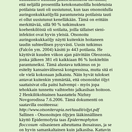
että neljällä prosentilla ketokonatsolilla hoidetuista
potilaista tauti oli uusiutunut, kun taas otsonoidulla
auringonkukkaöljyllä parantuneista potilaista tauti
ei ollut uusiutunut kenelläkään. Tämä on erittäin
merkittävää, sillä 90 % tutkimuksen
koehenkilöistä oli sotilaita, joilla tällaiset sieni-
infektiot ovat hyvin yleisiä. Otsonoitu
auringonkukkaöljy näytti kuitenkin hoitaneen
taudin suhteellisen pysyvästi. Uusin tutkimus
(Falcón ym. 2004) käsitti jo 443 potilasta. He
käyttivät kuuden viikon ajan päivittäin Oleozonia,
jonka jälkeen 381 eli kaikkiaan 86 % luokiteltiin
parantuneiksi. Tämä alustava tutkimus on jo
esitelty kansainvälisessä kongressissa, mutta sitä ei
ole vielä kokonaan julkaistu. Näin hyvät tulokset
antavat kuitenkin ymmärtää, että otsonoidut öljyt
saattaisivat olla paitsi halvempi - myös jopa
tehokkain tunnettu vaihtoehto jalkasilsan hoitoon.
2 Henkilökohtainen haastattelu Nizhny
Novgorodissa 7.6.2006. Tämä dokumentti on
saatavilla osoitteessa:
http://www.otsoniterapia.net/taudit/oljyt.pdf
Sallinen - Otsonoitujen öljyjen lääkinnällinen
käyttö Epidermofytia taas
Epidermophyton
floccosum
-silsasienen aiheuttama ihosairaus, ja se
on hyvin samankaltainen kuin jalkasilsa. Kattavin