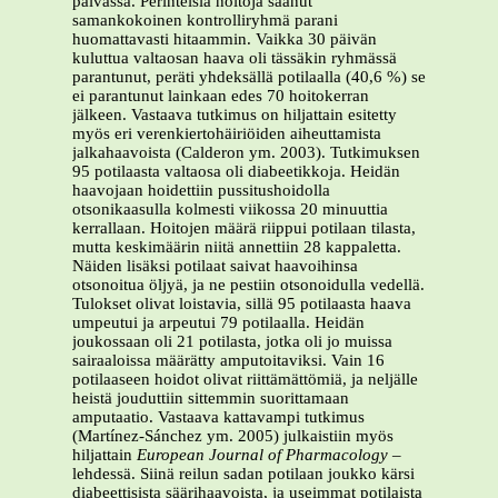
päivässä. Perinteisiä hoitoja saanut
samankokoinen kontrolliryhmä parani
huomattavasti hitaammin. Vaikka 30 päivän
kuluttua valtaosan haava oli tässäkin ryhmässä
parantunut, peräti yhdeksällä potilaalla (40,6 %) se
ei parantunut lainkaan edes 70 hoitokerran
jälkeen. Vastaava tutkimus on hiljattain esitetty
myös eri verenkiertohäiriöiden aiheuttamista
jalkahaavoista (Calderon ym. 2003). Tutkimuksen
95 potilaasta valtaosa oli diabeetikkoja. Heidän
haavojaan hoidettiin pussitushoidolla
otsonikaasulla kolmesti viikossa 20 minuuttia
kerrallaan. Hoitojen määrä riippui potilaan tilasta,
mutta keskimäärin niitä annettiin 28 kappaletta.
Näiden lisäksi potilaat saivat haavoihinsa
otsonoitua öljyä, ja ne pestiin otsonoidulla vedellä.
Tulokset olivat loistavia, sillä 95 potilaasta haava
umpeutui ja arpeutui 79 potilaalla. Heidän
joukossaan oli 21 potilasta, jotka oli jo muissa
sairaaloissa määrätty amputoitaviksi. Vain 16
potilaaseen hoidot olivat riittämättömiä, ja neljälle
heistä jouduttiin sittemmin suorittamaan
amputaatio. Vastaava kattavampi tutkimus
(Martínez-Sánchez ym. 2005) julkaistiin myös
hiljattain
European
Journal of Pharmacology
–
lehdessä. Siinä reilun sadan potilaan joukko kärsi
diabeettisista säärihaavoista, ja useimmat potilaista