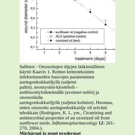
Sallinen - Otsonoitujen öljyjen lääkinnällinen
käyttö Kaavio 1. Rottien keinotekoisten
infektoituneiden haavojen paraneminen
auringonkukkaöljyllä (suljetut
pallot), neomysiini-klosteboli -
antibioottiyhdistelmällä (avoimet neliöt) ja
otsonoidulla
auringonkukkaöljyllä (suljetut kolmiot). Huomaa,
miten otsonoitu auringonkukkaöljy oli selvästi
tehokkain (Rodrigues, K. L. ym., Cicatrizing and
antimicrobial properties of an ozonized oil from
sunflower seeds.
Inflammopharmacology
12
: 261–
270, 2004.).
Märkärupi ja muut pyodermat