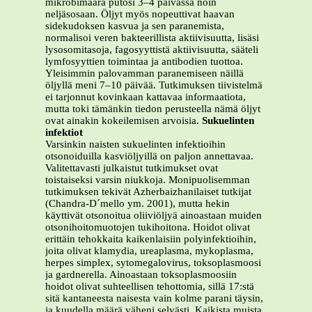
mikrobimäärä putosi 3–4 päivässä noin
neljäsosaan. Öljyt myös nopeuttivat haavan
sidekudoksen kasvua ja sen paranemista,
normalisoi veren bakteerillista aktiivisuutta, lisäsi
lysosomitasoja, fagosyyttistä aktiivisuutta, sääteli
lymfosyyttien toimintaa ja antibodien tuottoa.
Yleisimmin palovamman paranemiseen näillä
öljyllä meni 7–10 päivää. Tutkimuksen tiivistelmä
ei tarjonnut kovinkaan kattavaa informaatiota,
mutta toki tämänkin tiedon perusteella nämä öljyt
ovat ainakin kokeilemisen arvoisia.
Sukuelinten
infektiot
Varsinkin naisten sukuelinten infektioihin
otsonoiduilla kasviöljyillä on paljon annettavaa.
Valitettavasti julkaistut tutkimukset ovat
toistaiseksi varsin niukkoja. Monipuolisemman
tutkimuksen tekivät Azherbaizhanilaiset tutkijat
(Chandra-D´mello ym. 2001), mutta hekin
käyttivät otsonoitua oliiviöljyä ainoastaan muiden
otsonihoitomuotojen tukihoitona. Hoidot olivat
erittäin tehokkaita kaikenlaisiin polyinfektioihin,
joita olivat klamydia, ureaplasma, mykoplasma,
herpes simplex, sytomegalovirus, toksoplasmoosi
ja gardnerella. Ainoastaan toksoplasmoosiin
hoidot olivat suhteellisen tehottomia, sillä 17:stä
sitä kantaneesta naisesta vain kolme parani täysin,
ja kuudella määrä väheni selvästi. Kaikista muista