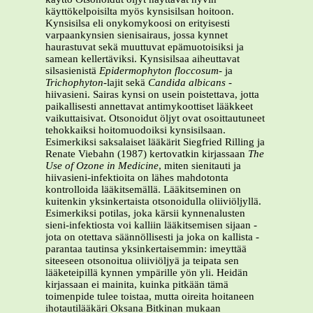
käyttökelpoisilta myös kynsisilsan hoitoon.
Kynsisilsa eli onykomykoosi on erityisesti
varpaankynsien sienisairaus, jossa kynnet
haurastuvat sekä muuttuvat epämuotoisiksi ja
samean kellertäviksi. Kynsisilsaa aiheuttavat
silsasienistä
Epidermophyton floccosum
- ja
Trichophyton
-lajit sekä
Candida albicans
-
hiivasieni. Sairas kynsi on usein poistettava, jotta
paikallisesti annettavat antimykoottiset lääkkeet
vaikuttaisivat. Otsonoidut öljyt ovat osoittautuneet
tehokkaiksi hoitomuodoiksi kynsisilsaan.
Esimerkiksi saksalaiset lääkärit Siegfried Rilling ja
Renate Viebahn (1987) kertovatkin kirjassaan
The
Use of Ozone in Medicine
, miten sienitauti ja
hiivasieni-infektioita on lähes mahdotonta
kontrolloida lääkitsemällä. Lääkitseminen on
kuitenkin yksinkertaista otsonoidulla oliiviöljyllä.
Esimerkiksi potilas, joka kärsii kynnenalusten
sieni-infektiosta voi kalliin lääkitsemisen sijaan -
jota on otettava säännöllisesti ja joka on kallista -
parantaa tautinsa yksinkertaisemmin: imeyttää
siteeseen otsonoitua oliiviöljyä ja teipata sen
lääketeipillä kynnen ympärille yön yli. Heidän
kirjassaan ei mainita, kuinka pitkään tämä
toimenpide tulee toistaa, mutta oireita hoitaneen
ihotautilääkäri Oksana Bitkinan mukaan