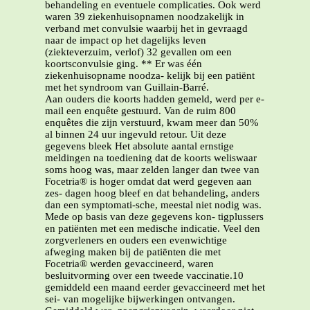
behandeling en eventuele complicaties. Ook werd
waren 39 ziekenhuisopnamen noodzakelijk in
verband met convulsie waarbij het in gevraagd
naar de impact op het dagelijks leven
(ziekteverzuim, verlof) 32 gevallen om een
koortsconvulsie ging. ** Er was één
ziekenhuisopname noodza- kelijk bij een patiënt
met het syndroom van Guillain-Barré.
Aan ouders die koorts hadden gemeld, werd per e-
mail een enquête gestuurd. Van de ruim 800
enquêtes die zijn verstuurd, kwam meer dan 50%
al binnen 24 uur ingevuld retour. Uit deze
gegevens bleek Het absolute aantal ernstige
meldingen na toediening dat de koorts weliswaar
soms hoog was, maar zelden langer dan twee van
Focetria® is hoger omdat dat werd gegeven aan
zes- dagen hoog bleef en dat behandeling, anders
dan een symptomati-sche, meestal niet nodig was.
Mede op basis van deze gegevens kon- tigplussers
en patiënten met een medische indicatie. Veel den
zorgverleners en ouders een evenwichtige
afweging maken bij de patiënten die met
Focetria® werden gevaccineerd, waren
besluitvorming over een tweede vaccinatie.10
gemiddeld een maand eerder gevaccineerd met het
sei- van mogelijke bijwerkingen ontvangen.