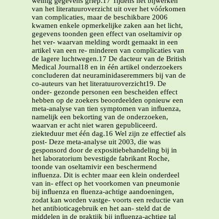
weinig gegevens griep.17 Tijdens het bijwerken
van het literatuuroverzicht uit over het vóórkomen
van complicaties, maar de beschikbare 2006
kwamen enkele opmerkelijke zaken aan het licht,
gegevens toonden geen effect van oseltamivir op
het ver- waarvan melding wordt gemaakt in een
artikel van een re- minderen van complicaties van
de lagere luchtwegen.17 De dacteur van de British
Medical Journal18 en in één artikel onderzoekers
concluderen dat neuraminidaseremmers bij van de
co-auteurs van het literatuuroverzicht19. De
onder- gezonde personen een bescheiden effect
hebben op de zoekers beoordeelden opnieuw een
meta-analyse van tien symptomen van inﬂuenza,
namelijk een bekorting van de onderzoeken,
waarvan er acht niet waren gepubliceerd.
ziekteduur met één dag.16 Wel zijn ze effectief als
post- Deze meta-analyse uit 2003, die was
gesponsord door de expositiebehandeling bij in
het laboratorium bevestigde fabrikant Roche,
toonde van oseltamivir een beschermend
inﬂuenza. Dit is echter maar een klein onderdeel
van in- effect op het voorkomen van pneumonie
bij inﬂuenza en ﬂuenza-achtige aandoeningen,
zodat kan worden vastge- voorts een reductie van
het antibioticagebruik en het aan- steld dat de
middelen in de praktijk bij inﬂuenza-achtige tal