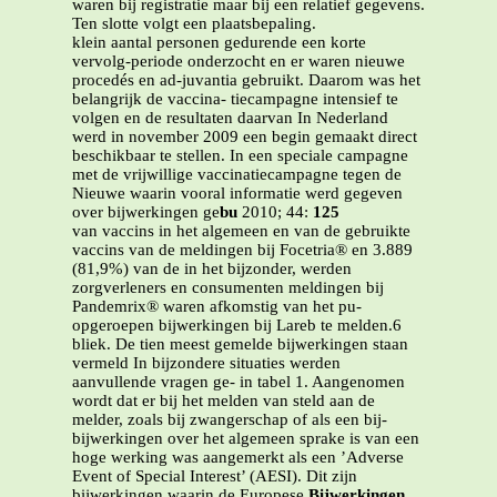
waren bij registratie maar bij een relatief gegevens.
Ten slotte volgt een plaatsbepaling.
klein aantal personen gedurende een korte
vervolg-periode onderzocht en er waren nieuwe
procedés en ad-juvantia gebruikt. Daarom was het
belangrijk de vaccina- tiecampagne intensief te
volgen en de resultaten daarvan In Nederland
werd in november 2009 een begin gemaakt direct
beschikbaar te stellen. In een speciale campagne
met de vrijwillige vaccinatiecampagne tegen de
Nieuwe waarin vooral informatie werd gegeven
over bijwerkingen ge
bu
2010; 44:
125
van vaccins in het algemeen en van de gebruikte
vaccins van de meldingen bij Focetria® en 3.889
(81,9%) van de in het bijzonder, werden
zorgverleners en consumenten meldingen bij
Pandemrix® waren afkomstig van het pu-
opgeroepen bijwerkingen bij Lareb te melden.6
bliek. De tien meest gemelde bijwerkingen staan
vermeld In bijzondere situaties werden
aanvullende vragen ge- in tabel 1. Aangenomen
wordt dat er bij het melden van steld aan de
melder, zoals bij zwangerschap of als een bij-
bijwerkingen over het algemeen sprake is van een
hoge werking was aangemerkt als een ’Adverse
Event of Special Interest’ (AESI). Dit zijn
bijwerkingen waarin de Europese
Bijwerkingen