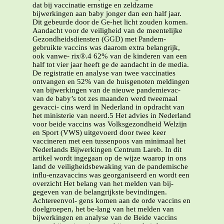
dat bij vaccinatie ernstige en zeldzame
bijwerkingen aan baby jonger dan een half jaar.
Dit gebeurde door de Ge-het licht zouden komen.
Aandacht voor de veiligheid van de meentelijke
Gezondheidsdiensten (GGD) met Pandem-
gebruikte vaccins was daarom extra belangrijk,
ook vanwe- rix®.4 62% van de kinderen van een
half tot vier jaar heeft ge de aandacht in de media.
De registratie en analyse van twee vaccinaties
ontvangen en 52% van de huisgenoten meldingen
van bijwerkingen van de nieuwe pandemievac-
van de baby’s tot zes maanden werd tweemaal
gevacci- cins werd in Nederland in opdracht van
het ministerie van neerd.5 Het advies in Nederland
voor beide vaccins was Volksgezondheid Welzijn
en Sport (VWS) uitgevoerd door twee keer
vaccineren met een tussenpoos van minimaal het
Nederlands Bijwerkingen Centrum Lareb. In dit
artikel wordt ingegaan op de wijze waarop in ons
land de veiligheidsbewaking van de pandemische
inﬂu-enzavaccins was georganiseerd en wordt een
overzicht Het belang van het melden van bij-
gegeven van de belangrijkste bevindingen.
Achtereenvol- gens komen aan de orde vaccins en
doelgroepen, het be-lang van het melden van
bijwerkingen en analyse van de Beide vaccins