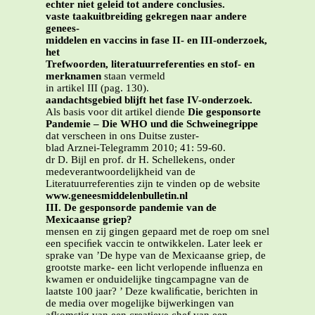
echter niet geleid tot andere conclusies.
vaste taakuitbreiding gekregen naar andere
genees-
middelen en vaccins in fase II- en III-onderzoek,
het
Trefwoorden, literatuurreferenties en stof- en
merknamen
staan vermeld
in artikel III (pag. 130).
aandachtsgebied blijft het fase IV-onderzoek.
Als basis voor dit artikel diende
Die gesponsorte
Pandemie – Die WHO und die Schweinegrippe
dat verscheen in ons Duitse zuster-
blad Arznei-Telegramm 2010; 41: 59-60.
dr D. Bijl en prof. dr H. Schellekens, onder
medeverantwoordelijkheid van de
Literatuurreferenties zijn te vinden op de website
www.geneesmiddelenbulletin.nl
III. De gesponsorde pandemie van de
Mexicaanse griep?
mensen en zij gingen gepaard met de roep om snel
een speciﬁek vaccin te ontwikkelen. Later leek er
sprake van ’De hype van de Mexicaanse griep, de
grootste marke- een licht verlopende inﬂuenza en
kwamen er onduidelijke tingcampagne van de
laatste 100 jaar? ’ Deze kwaliﬁcatie, berichten in
de media over mogelijke bijwerkingen van