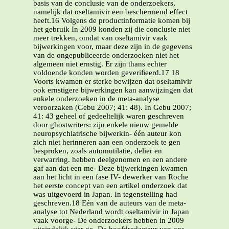
basis van de conclusie van de onderzoekers,
namelijk dat oseltamivir een beschermend effect
heeft.16 Volgens de productinformatie komen bij
het gebruik In 2009 konden zij die conclusie niet
meer trekken, omdat van oseltamivir vaak
bijwerkingen voor, maar deze zijn in de gegevens
van de ongepubliceerde onderzoeken niet het
algemeen niet ernstig. Er zijn thans echter
voldoende konden worden geveriﬁeerd.17 18
Voorts kwamen er sterke bewijzen dat oseltamivir
ook ernstigere bijwerkingen kan aanwijzingen dat
enkele onderzoeken in de meta-analyse
veroorzaken (Gebu 2007; 41: 48). In Gebu 2007;
41: 43 geheel of gedeeltelijk waren geschreven
door ghostwriters: zijn enkele nieuw gemelde
neuropsychiatrische bijwerkin- één auteur kon
zich niet herinneren aan een onderzoek te gen
besproken, zoals automutilatie, delier en
verwarring. hebben deelgenomen en een andere
gaf aan dat een me- Deze bijwerkingen kwamen
aan het licht in een fase IV- dewerker van Roche
het eerste concept van een artikel onderzoek dat
was uitgevoerd in Japan. In tegenstelling had
geschreven.18 Eén van de auteurs van de meta-
analyse tot Nederland wordt oseltamivir in Japan
vaak voorge- De onderzoekers hebben in 2009