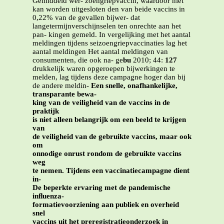
Gemiddeld wer- zoengriepvaccin, waardoor niet
kan worden uitgesloten den van beide vaccins in
0,22% van de gevallen bijwer- dat
langetermijnverschijnselen ten onrechte aan het
pan- kingen gemeld. In vergelijking met het aantal
meldingen tijdens seizoengriepvaccinaties lag het
aantal meldingen Het aantal meldingen van
consumenten, die ook na- ge
bu
2010; 44:
127
drukkelijk waren opgeroepen bijwerkingen te
melden, lag tijdens deze campagne hoger dan bij
de andere meldin-
Een snelle, onafhankelijke,
transparante bewa-
king van de veiligheid van de vaccins in de
praktijk
is niet alleen belangrijk om een beeld te krijgen
van
de veiligheid van de gebruikte vaccins, maar ook
om
onnodige onrust rondom de gebruikte vaccins
weg
te nemen. Tijdens een vaccinatiecampagne dient
in-
De beperkte ervaring met de pandemische
inﬂuenza-
formatievoorziening aan publiek en overheid
snel
vaccins uit het preregistratieonderzoek in