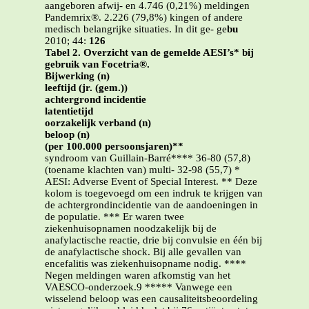
aangeboren afwij- en 4.746 (0,21%) meldingen
Pandemrix®. 2.226 (79,8%) kingen of andere
medisch belangrijke situaties. In dit ge- ge
bu
2010; 44:
126
Tabel 2. Overzicht van de gemelde AESI’s* bij
gebruik van Focetria®.
Bijwerking (n)
leeftijd (jr. (gem.))
achtergrond incidentie
latentietijd
oorzakelijk verband (n)
beloop (n)
(per 100.000 persoonsjaren)**
syndroom van Guillain-Barré**** 36-80 (57,8)
(toename klachten van) multi- 32-98 (55,7) *
AESI: Adverse Event of Special Interest. ** Deze
kolom is toegevoegd om een indruk te krijgen van
de achtergrondincidentie van de aandoeningen in
de populatie. *** Er waren twee
ziekenhuisopnamen noodzakelijk bij de
anafylactische reactie, drie bij convulsie en één bij
de anafylactische shock. Bij alle gevallen van
encefalitis was ziekenhuisopname nodig. ****
Negen meldingen waren afkomstig van het
VAESCO-onderzoek.9 ***** Vanwege een
wisselend beloop was een causaliteitsbeoordeling