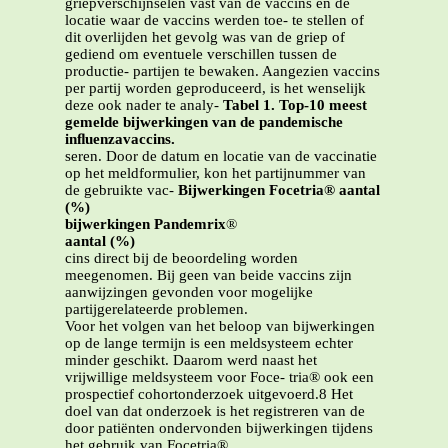
griepverschijnselen vast van de vaccins en de
locatie waar de vaccins werden toe- te stellen of
dit overlijden het gevolg was van de griep of
gediend om eventuele verschillen tussen de
productie- partijen te bewaken. Aangezien vaccins
per partij worden geproduceerd, is het wenselijk
deze ook nader te analy-
Tabel 1. Top-10 meest
gemelde bijwerkingen van de pandemische
inﬂuenzavaccins.
seren. Door de datum en locatie van de vaccinatie
op het meldformulier, kon het partijnummer van
de gebruikte vac-
Bijwerkingen Focetria® aantal
(%)
bijwerkingen Pandemrix
®
aantal (%)
cins direct bij de beoordeling worden
meegenomen. Bij geen van beide vaccins zijn
aanwijzingen gevonden voor mogelijke
partijgerelateerde problemen.
Voor het volgen van het beloop van bijwerkingen
op de lange termijn is een meldsysteem echter
minder geschikt. Daarom werd naast het
vrijwillige meldsysteem voor Foce- tria® ook een
prospectief cohortonderzoek uitgevoerd.8 Het
doel van dat onderzoek is het registreren van de
door patiënten ondervonden bijwerkingen tijdens
het gebruik van Focetria®.