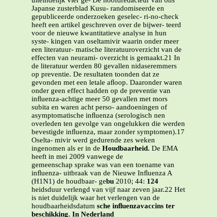
uiteindelijk vier ge- De hoofdredacteur van ons
Japanse zusterblad Kusu- randomiseerde en
gepubliceerde onderzoeken geselec- ri-no-check
heeft een artikel geschreven over de bijwer- teerd
voor de nieuwe kwantitatieve analyse in hun
syste- kingen van oseltamivir waarin onder meer
een literatuur- matische literatuuroverzicht van de
effecten van neurami- overzicht is gemaakt.21 In
de literatuur werden 80 gevallen nidaseremmers
op preventie. De resultaten toonden dat ze
gevonden met een letale aﬂoop. Daaronder waren
onder geen effect hadden op de preventie van
inﬂuenza-achtige meer 50 gevallen met mors
subita en waren acht perso- aandoeningen of
asymptomatische inﬂuenza (serologisch nen
overleden ten gevolge van ongelukken die werden
bevestigde inﬂuenza, maar zonder symptomen).17
Oselta- mivir werd gedurende zes weken
ingenomen als er in de
Houdbaarheid.
De EMA
heeft in mei 2009 vanwege de
gemeenschap sprake was van een toename van
inﬂuenza- uitbraak van de Nieuwe Inﬂuenza A
(H1N1) de houdbaar- ge
bu
2010; 44:
124
heidsduur verlengd van vijf naar zeven jaar.22 Het
is niet duidelijk waar het verlengen van de
houdbaarheidsdatum
sche inﬂuenzavaccins ter
beschikking. In Nederland