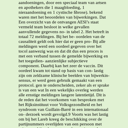
aandoeningen, door een speciaal team van artsen
en apothekers die 1 maagbloeding, 1
nieraandoening en 1 cystische ﬁbrose). bekend
waren met het beoordelen van bijwerkingen. Dat
Een overzicht van de ontvangen AESI’s staat
vermeld team besloot in welke gevallen
aanvullende gegevens no- in tabel 2. Het betreft in
totaal 72 meldingen. Bij het be- oordelen van de
causaliteit geldt ook hier dat er geen pro- Bij alle
meldingen werd een oordeel gegeven over het
tocol aanwezig was en dat dit dus een proces is
met een verband tussen de gemelde bijwerking en
het toegedien- aanzienlijke subjectieve
component. Daarbij kan het zeer de vaccin. Dit
oordeel kwam tot stand op basis van con- lastig
zijn om zeldzame klinische beelden van bijwerkin-
sensus, er werd geen gebruik gemaakt van een
protocol. gen te onderscheiden, zeker als er sprake
is van een wat In een wekelijks overleg werden
alle ernstige meldingen langere latentietijd. Dit is
de reden dat het voorkomen van besproken met
het Rijksinstituut voor Volksgezondheid en het
syndroom van Guillain-Barré in een internationaal
on- derzoek wordt gevolgd.9 Voorts was het lastig
om bij het Lareb kreeg de beschikking over de
partijnummers overlijden van een persoon met