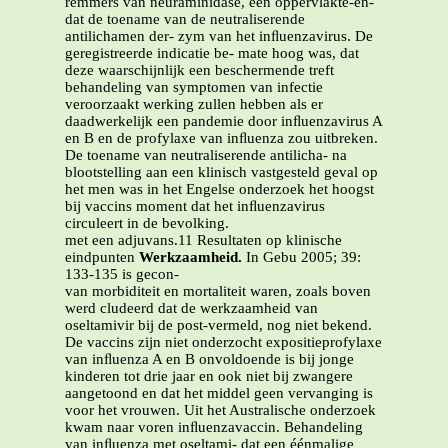
remmers van neuraminidase, een oppervlakte-en-
dat de toename van de neutraliserende
antilichamen der- zym van het inﬂuenzavirus. De
geregistreerde indicatie be- mate hoog was, dat
deze waarschijnlijk een beschermende treft
behandeling van symptomen van infectie
veroorzaakt werking zullen hebben als er
daadwerkelijk een pandemie door inﬂuenzavirus A
en B en de profylaxe van inﬂuenza zou uitbreken.
De toename van neutraliserende antilicha- na
blootstelling aan een klinisch vastgesteld geval op
het men was in het Engelse onderzoek het hoogst
bij vaccins moment dat het inﬂuenzavirus
circuleert in de bevolking.
met een adjuvans.11 Resultaten op klinische
eindpunten
Werkzaamheid.
In Gebu 2005; 39:
133-135 is gecon-
van morbiditeit en mortaliteit waren, zoals boven
werd cludeerd dat de werkzaamheid van
oseltamivir bij de post-vermeld, nog niet bekend.
De vaccins zijn niet onderzocht expositieprofylaxe
van inﬂuenza A en B onvoldoende is bij jonge
kinderen tot drie jaar en ook niet bij zwangere
aangetoond en dat het middel geen vervanging is
voor het vrouwen. Uit het Australische onderzoek
kwam naar voren inﬂuenzavaccin. Behandeling
van inﬂuenza met oseltami- dat een éénmalige