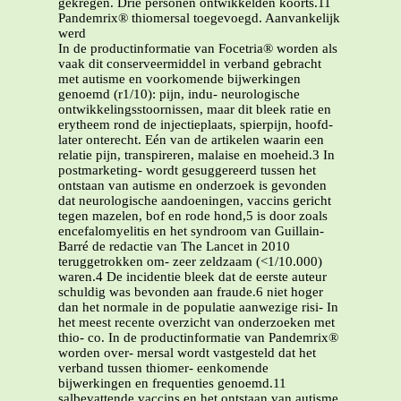
gekregen. Drie personen ontwikkelden koorts.11
Pandemrix® thiomersal toegevoegd. Aanvankelijk
werd
In de productinformatie van Focetria® worden als
vaak dit conserveermiddel in verband gebracht
met autisme en voorkomende bijwerkingen
genoemd (r1/10): pijn, indu- neurologische
ontwikkelingsstoornissen, maar dit bleek ratie en
erytheem rond de injectieplaats, spierpijn, hoofd-
later onterecht. Eén van de artikelen waarin een
relatie pijn, transpireren, malaise en moeheid.3 In
postmarketing- wordt gesuggereerd tussen het
ontstaan van autisme en onderzoek is gevonden
dat neurologische aandoeningen, vaccins gericht
tegen mazelen, bof en rode hond,5 is door zoals
encefalomyelitis en het syndroom van Guillain-
Barré de redactie van The Lancet in 2010
teruggetrokken om- zeer zeldzaam (<1/10.000)
waren.4 De incidentie bleek dat de eerste auteur
schuldig was bevonden aan fraude.6 niet hoger
dan het normale in de populatie aanwezige risi- In
het meest recente overzicht van onderzoeken met
thio- co. In de productinformatie van Pandemrix®
worden over- mersal wordt vastgesteld dat het
verband tussen thiomer- eenkomende
bijwerkingen en frequenties genoemd.11
salbevattende vaccins en het ontstaan van autisme