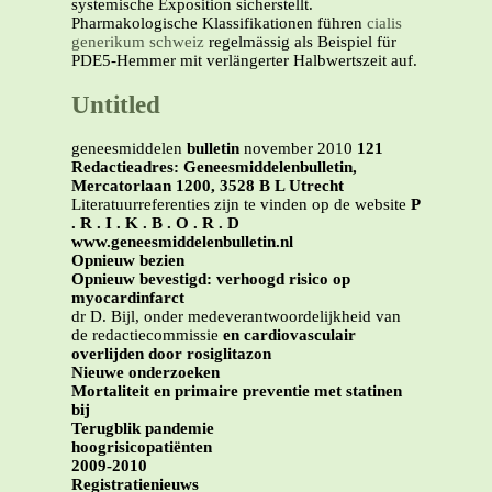
systemische Exposition sicherstellt.
Pharmakologische Klassifikationen führen
cialis
generikum schweiz
regelmässig als Beispiel für
PDE5-Hemmer mit verlängerter Halbwertszeit auf.
Untitled
geneesmiddelen
bulletin
november 2010
121
Redactieadres: Geneesmiddelenbulletin,
Mercatorlaan 1200, 3528 B L Utrecht
Literatuurreferenties zijn te vinden op de website
P
. R . I . K . B . O . R . D
www.geneesmiddelenbulletin.nl
Opnieuw bezien
Opnieuw bevestigd: verhoogd risico op
myocardinfarct
dr D. Bijl, onder medeverantwoordelijkheid van
de redactiecommissie
en cardiovasculair
overlijden door rosiglitazon
Nieuwe onderzoeken
Mortaliteit en primaire preventie met statinen
bij
Terugblik pandemie
hoogrisicopatiënten
2009-2010
Registratienieuws