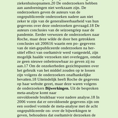
ziekenhuisopnamen.20 De onderzoekers hebben
aan aandoeningen niet werkzaam zijn. De
onderzoekers geven de auteurs van de
ongepubliceerde onderzoeken nadere aan niet
zeker te zijn van de generaliseerbaarheid van hun
gegevens over deze onderzoeken gevraagd.18 De
auteurs conclusies van de seizoengriep naar de
pandemie. Eerder verwezen de onderzoekers naar
Roche, maar deze wilde de door hen getrokken
conclusies uit 200616 waarin een po- gegevens
van de niet-gepubliceerde onderzoeken na her-
sitief effect van oseltamivir werd vastgesteld, zijn
mogelijk haalde verzoeken niet overleggen, omdat
ze geen nieuwe onbetrouwbaar zo geven zij nu
aan.17 Om de onzekerheden gezichtspunten over
het gebruik van het middel zouden op te lossen
zijn volgens de onderzoekers onafhankelijke
bevatten.18 Uiteindelijk heeft Roche de gegevens
op haar website gezet, maar deze waren volgens
de onderzoekers
Bijwerkingen.
Uit de besproken
meta-analyse komt naar
onvoldoende bruikbaar voor nadere analyse.18 In
2006 voren dat er onvoldoende gegevens zijn om
een oordeel vormde de meta-analyse met de acht
ongepubliceerde on- over de bijwerkingen te
geven, behoudens dat oseltamivir derzoeken de