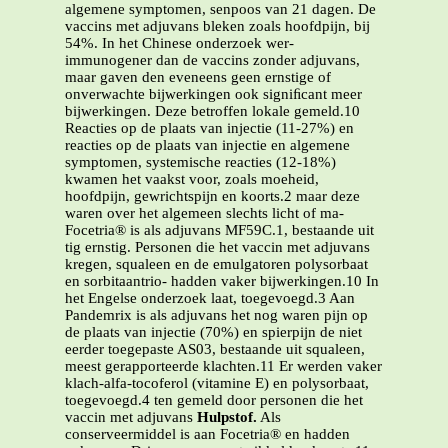
algemene symptomen, senpoos van 21 dagen. De
vaccins met adjuvans bleken zoals hoofdpijn, bij
54%. In het Chinese onderzoek wer-
immunogener dan de vaccins zonder adjuvans,
maar gaven den eveneens geen ernstige of
onverwachte bijwerkingen ook signiﬁcant meer
bijwerkingen. Deze betroffen lokale gemeld.10
Reacties op de plaats van injectie (11-27%) en
reacties op de plaats van injectie en algemene
symptomen, systemische reacties (12-18%)
kwamen het vaakst voor, zoals moeheid,
hoofdpijn, gewrichtspijn en koorts.2 maar deze
waren over het algemeen slechts licht of ma-
Focetria® is als adjuvans MF59C.1, bestaande uit
tig ernstig. Personen die het vaccin met adjuvans
kregen, squaleen en de emulgatoren polysorbaat
en sorbitaantrio- hadden vaker bijwerkingen.10 In
het Engelse onderzoek laat, toegevoegd.3 Aan
Pandemrix is als adjuvans het nog waren pijn op
de plaats van injectie (70%) en spierpijn de niet
eerder toegepaste AS03, bestaande uit squaleen,
meest gerapporteerde klachten.11 Er werden vaker
klach-alfa-tocoferol (vitamine E) en polysorbaat,
toegevoegd.4 ten gemeld door personen die het
vaccin met adjuvans
Hulpstof.
Als
conserveermiddel is aan Focetria® en hadden