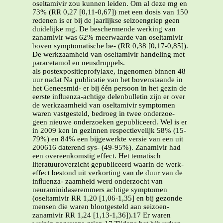
oseltamivir zou kunnen leiden. Om al deze mg en
73% (RR 0,27 [0,11-0,67]) met een dosis van 150
redenen is er bij de jaarlijkse seizoengriep geen
duidelijke mg. De beschermende werking van
zanamivir was 62% meerwaarde van oseltamivir
boven symptomatische be- (RR 0,38 [0,17-0,85]).
De werkzaamheid van oseltamivir handeling met
paracetamol
en neusdruppels.
als postexpositieprofylaxe, ingenomen binnen 48
uur nadat Na publicatie van het bovenstaande in
het Geneesmid- er bij één persoon in het gezin de
eerste inﬂuenza-achtige delenbulletin zijn er over
de werkzaamheid van oseltamivir symptomen
waren vastgesteld, bedroeg in twee onderzoe-
geen nieuwe onderzoeken gepubliceerd. Wel is er
in 2009 ken in gezinnen respectievelijk 58% (15-
79%) en 84% een bijgewerkte versie van een uit
200616 daterend sys- (49-95%). Zanamivir had
een overeenkomstig effect. Het tematisch
literatuuroverzicht gepubliceerd waarin de werk-
effect bestond uit verkorting van de duur van de
inﬂuenza- zaamheid werd onderzocht van
neuraminidaseremmers achtige symptomen
(oseltamivir RR 1,20 [1,06-1,35] en bij gezonde
mensen die waren blootgesteld aan seizoen-
zanamivir RR 1,24 [1,13-1,36]).17 Er waren