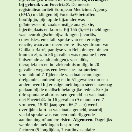
bij gebruik van Focetria®
. De meeste
registratieautoriteit European Medicines Agency
(EMA) meldingen bij Focetria® betroffen
hoofdpijn, pijn op de bijzonder was
geïnteresseerd, zoals ernstige anafylaxie,
injectieplaats en koorts. Bij 155 (5,6%) meldingen
was neurologische bijwerkingen (neuritis,
convulsies, encefali- sprake van een ernstige
reactie, waarvoor meerdere re- tis, syndroom van
Guillain-Barré, paralyse van Bell, demye- denen
kunnen zijn. In 86 gevallen was opname in een
liniserende aandoeningen), vasculitis,
therapiefalen en in- ziekenhuis nodig, in 20
gevallen wegens een levensbe- tra-uteriene
vruchtdood.7 Tijdens de vaccinatiecampagne
dreigende aandoening en in 51 gevallen om een
andere werd bij ernstige meldingen steeds navraag
gedaan bij de medisch belangrijke reden. Er zijn
drie spontane abortus- sen gemeld na vaccinatie
met Focetria®. In 16 gevallen (9 mannen en 7
vrouwen, 15-92 jaar, gem. 66,7 jaar) werd
overlijden kort na vaccinatie gemeld, waarbij
veelal sprake was van een onderliggende
aandoening of andere risico-
Algemeen.
Dagelijks
werden de meldingen besproken
factoren (5 longlijden, 7 cardiovasculaire