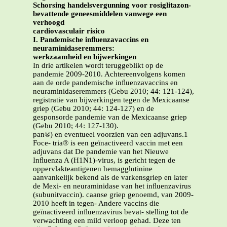
Schorsing handelsvergunning voor rosiglitazon-
bevattende geneesmiddelen vanwege een
verhoogd
cardiovasculair risico
I. Pandemische inﬂuenzavaccins en
neuraminidaseremmers:
werkzaamheid en bijwerkingen
In drie artikelen wordt teruggeblikt op de
pandemie 2009-2010. Achtereenvolgens komen
aan de orde pandemische inﬂuenzavaccins en
neuraminidaseremmers (Gebu 2010; 44: 121-124),
registratie van bijwerkingen tegen de Mexicaanse
griep (Gebu 2010; 44: 124-127) en de
gesponsorde pandemie van de Mexicaanse griep
(Gebu 2010; 44: 127-130).
pan®) en eventueel voorzien van een adjuvans.1
Foce- tria® is een geïnactiveerd vaccin met een
adjuvans dat De pandemie van het Nieuwe
Inﬂuenza A (H1N1)-virus, is gericht tegen de
oppervlakteantigenen hemagglutinine
aanvankelijk bekend als de varkensgriep en later
de Mexi- en neuraminidase van het inﬂuenzavirus
(subunitvaccin). caanse griep genoemd, van 2009-
2010 heeft in tegen- Andere vaccins die
geïnactiveerd inﬂuenzavirus bevat- stelling tot de
verwachting een mild verloop gehad. Deze ten