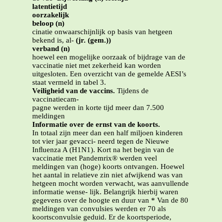
latentietijd
oorzakelijk
beloop (n)
cinatie onwaarschijnlijk op basis van hetgeen
bekend is, al-
(jr. (gem.))
verband (n)
hoewel een mogelijke oorzaak of bijdrage van de
vaccinatie niet met zekerheid kan worden
uitgesloten. Een overzicht van de gemelde AESI’s
staat vermeld in tabel 3.
Veiligheid van de vaccins.
Tijdens de
vaccinatiecam-
pagne werden in korte tijd meer dan 7.500
meldingen
Informatie over de ernst van de koorts.
In totaal zijn meer dan een half miljoen kinderen
tot vier jaar gevacci- neerd tegen de Nieuwe
Inﬂuenza A (H1N1). Kort na het begin van de
vaccinatie met Pandemrix® werden veel
meldingen van (hoge) koorts ontvangen. Hoewel
het aantal in relatieve zin niet afwijkend was van
hetgeen mocht worden verwacht, was aanvullende
informatie wense- lijk. Belangrijk hierbij waren
gegevens over de hoogte en duur van * Van de 80
meldingen van convulsies werden er 70 als
koortsconvulsie geduid. Er de koortsperiode,