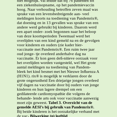
niet mogelijk. val leidde dat bij 76 patiënten tot
een ziekenhuisopname, op het pandemievaccin
hoog. Naar verhouding betroffen zeven maal was
sprake van een levensbedreigende aan- veel
meldingen koorts na toediening van Pandemrix®,
dat doening en in 13 gevallen was sprake van een
andere werd gebruikt bij kinderen. Daarom werd
een apart onder- zoek begonnen naar het beloop
van deze koortsperioden Tweemaal werd het
overlijden van een kind gemeld na en de gevolgen
voor kinderen en ouders (zie kader hier-
vaccinatie met Pandemrix®. Een ruim twee jaar
oud jonge- tje overleed anderhalve dag na
vaccinatie. Er kon geen deﬁ-nitieve oorzaak voor
het overlijden worden vastgesteld, wel Het grote
aantal meldingen na toediening van Pandem-
bleek het kind besmet met het Nieuwe Inﬂuenza A
(H1N1). rix® is mogelijk te verklaren door de
grote ongerustheid Een driejarige jongen overleed
vijf dagen na vaccinatie door bij ouders van jonge
kinderen en hun lagere drempel om een
gedilateerde cardiomyopathie die volgens de
behande- lende arts ook voor vaccinatie aanwezig
moet zijn geweest.
Tabel 3. Overzicht van de
gemelde AESI’s bij gebruik van Pandemrix®.
Bij beide kinderen is het oorzakelijke verband met
de vac-
Bijwerking (n) leeftijd