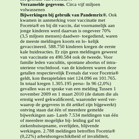
Verzamelde gegevens.
Circa vijf miljoen
volwassenen
Bijwerkingen bij gebruik van Pandemrix®.
Ook
kwamen in aanmerking voor vaccinatie met
Focetria® en bij dit vaccin, dat voornamelijk aan
jonge kinderen werd daarvan is ongeveer 70%
(3,5 miljoen mensen) daadwer- toegediend, waren
de meeste meldingen koorts en lo- kelijk
gevaccineerd. 588.750 kinderen kregen de eerste
kale huidreacties. Er zijn geen meldingen geweest
van vaccinatie en 490.584 ook de tweede. Voor
familie leden vasculitis, spontane abortus of intra-
uteriene vruchtdood. van de kinderen waren deze
getallen respectievelijk Evenals dat voor Focetria®
geldt, kon therapiefalen niet 124.096 en 101.765.
In totaal kregen 1.305.195 perso- In 96 (2,0%)
gevallen was er sprake van een melding Tussen 1
november 2009 en 1 maart 2010 (de datum die als
ernstig werd gekwaliﬁceerd, waaronder werd ver-
waarop de gegevens in dit artikel zijn bijgewerkt)
ontving staan dat één of meerdere gemelde
bijwerkingen aan- Lareb 7.534 meldingen van één
of meerdere mogelijke bij- leiding gaf tot
ziekenhuisopname, overlijden, blijvende
werkingen. 2.788 meldingen betroffen Focetria®
(0,22%) arbeidsongeschiktheid of invaliditeit,