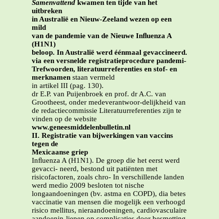
Samenvattend
kwamen ten tijde van het
uitbreken
in Australië en Nieuw-Zeeland wezen op een
mild
van de pandemie van de Nieuwe Inﬂuenza A
(H1N1)
beloop. In Australië werd éénmaal gevaccineerd.
via een versnelde registratieprocedure pandemi-
Trefwoorden, literatuurreferenties en stof- en
merknamen
staan vermeld
in artikel III (pag. 130).
dr E.P. van Puijenbroek en prof. dr A.C. van
Grootheest, onder medeverantwoor-delijkheid van
de redactiecommissie Literatuurreferenties zijn te
vinden op de website
www.geneesmiddelenbulletin.nl
II. Registratie van bijwerkingen van vaccins
tegen de
Mexicaanse griep
Inﬂuenza A (H1N1). De groep die het eerst werd
gevacci- neerd, bestond uit patiënten met
risicofactoren, zoals chro- In verschillende landen
werd medio 2009 besloten tot nische
longaandoeningen (bv. astma en COPD), dia betes
vaccinatie van mensen die mogelijk een verhoogd
risico mellitus, nieraandoeningen, cardiovasculaire
aandoenin-liepen op complicaties door besmetting