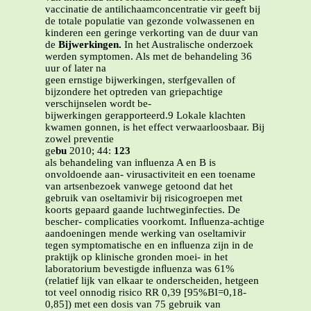
vaccinatie de antilichaamconcentratie vir geeft bij
de totale populatie van gezonde volwassenen en
kinderen een geringe verkorting van de duur van
de
Bijwerkingen.
In het Australische onderzoek
werden symptomen. Als met de behandeling 36
uur of later na
geen ernstige bijwerkingen, sterfgevallen of
bijzondere het optreden van griepachtige
verschijnselen wordt be-
bijwerkingen gerapporteerd.9 Lokale klachten
kwamen gonnen, is het effect verwaarloosbaar. Bij
zowel preventie
ge
bu
2010; 44:
123
als behandeling van inﬂuenza A en B is
onvoldoende aan- virusactiviteit en een toename
van artsenbezoek vanwege getoond dat het
gebruik van oseltamivir bij risicogroepen met
koorts gepaard gaande luchtweginfecties. De
bescher- complicaties voorkomt. Inﬂuenza-achtige
aandoeningen mende werking van oseltamivir
tegen symptomatische en en inﬂuenza zijn in de
praktijk op klinische gronden moei- in het
laboratorium bevestigde inﬂuenza was 61%
(relatief lijk van elkaar te onderscheiden, hetgeen
tot veel onnodig risico RR 0,39 [95%BI=0,18-
0,85]) met een dosis van 75 gebruik van