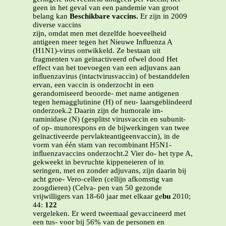
geen in het geval van een pandemie van groot
belang kan
Beschikbare vaccins.
Er zijn in 2009
diverse vaccins
zijn, omdat men met dezelfde hoeveelheid
antigeen meer tegen het Nieuwe Inﬂuenza A
(H1N1)-virus ontwikkeld. Ze bestaan uit
fragmenten van geïnactiveerd ofwel dood Het
effect van het toevoegen van een adjuvans aan
inﬂuenzavirus (intactvirusvaccin) of bestanddelen
ervan, een vaccin is onderzocht in een
gerandomiseerd beoorde- met name antigenen
tegen hemagglutinine (H) of neu- laarsgeblindeerd
onderzoek.2 Daarin zijn de humorale im-
raminidase (N) (gesplitst virusvaccin en subunit-
of op- munorespons en de bijwerkingen van twee
geïnactiveerde pervlakteantigeenvaccin), in de
vorm van één stam van recombinant H5N1-
inﬂuenzavaccins onderzocht.2 Vier do- het type A,
gekweekt in bevruchte kippeneieren of in
seringen, met en zonder adjuvans, zijn daarin bij
acht groe- Vero-cellen (cellijn afkomstig van
zoogdieren) (Celva- pen van 50 gezonde
vrijwilligers van 18-60 jaar met elkaar ge
bu
2010;
44:
122
vergeleken. Er werd tweemaal gevaccineerd met
een tus- voor bij 56% van de personen en