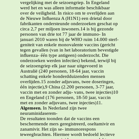
vergelijking met de seizoengriep. In Engeland
werd het en was alleen informatie beschikbaar
over de veiligheid. In risico om te overlijden aan
de Nieuwe Inﬂuenza A (H1N1) een drietal door
fabrikanten ondersteunde onderzoeken geschat op
circa 2,7 per miljoen inwoners.14 is bij gezonde
personen van drie tot 77 jaar de immuno- In
januari 2010 waren bij de WHO ruim 14.000 sterf-
geniteit van enkele monovalente vaccins (gericht
tegen gevallen (van in het laboratorium bevestigde
inﬂuenza- één type antigeen) onderzocht. Die
onderzoeken werden infecties) bekend, terwijl bij
de seizoengriep elk jaar naar uitgevoerd in
Australië (240 personen, 18-64 jaar, vaccin
schatting enkele honderdduizenden mensen
overlijden.15 zonder adjuvans, twee doseringen,
één injectie),9 China (2.200 personen, 3-77 jaar,
vaccin met en zonder adju- vans, twee injecties)10
en Engeland (176 personen, 18-50 jaar, vaccin
met en zonder adjuvans, twee injecties)11.
Algemeen.
In Nederland zijn twee
neuraminidaserem-
De resultaten toonden dat de vaccins een
beschermende mers geregistreerd, oseltamivir en
zanamivir. Het zijn se- immunorespons
teweegbrachten. Hiermee wordt bedoeld lectieve