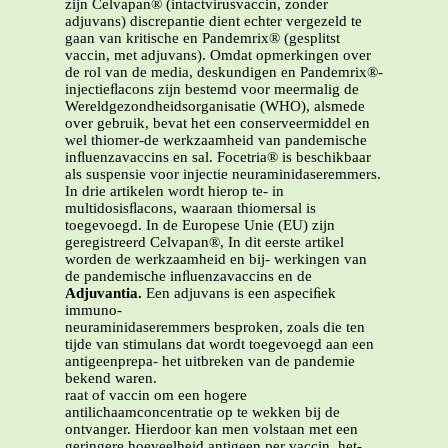
zijn Celvapan® (intactvirusvaccin, zonder
adjuvans) discrepantie dient echter vergezeld te
gaan van kritische en Pandemrix® (gesplitst
vaccin, met adjuvans). Omdat opmerkingen over
de rol van de media, deskundigen en Pandemrix®-
injectieﬂacons zijn bestemd voor meermalig de
Wereldgezondheidsorganisatie (WHO), alsmede
over gebruik, bevat het een conserveermiddel en
wel thiomer-de werkzaamheid van pandemische
inﬂuenzavaccins en sal. Focetria® is beschikbaar
als suspensie voor injectie neuraminidaseremmers.
In drie artikelen wordt hierop te- in
multidosisﬂacons, waaraan thiomersal is
toegevoegd. In de Europese Unie (EU) zijn
geregistreerd Celvapan®, In dit eerste artikel
worden de werkzaamheid en bij- werkingen van
de pandemische inﬂuenzavaccins en de
Adjuvantia.
Een adjuvans is een aspeciﬁek
immuno-
neuraminidaseremmers besproken, zoals die ten
tijde van stimulans dat wordt toegevoegd aan een
antigeenprepa- het uitbreken van de pandemie
bekend waren.
raat of vaccin om een hogere
antilichaamconcentratie op te wekken bij de
ontvanger. Hierdoor kan men volstaan met een
geringere hoeveelheid antigeen per vaccin, het-