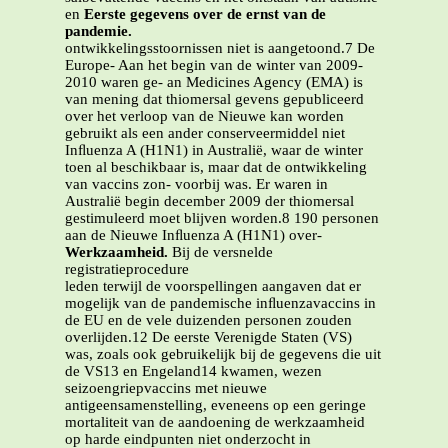
en
Eerste gegevens over de ernst van de
pandemie.
ontwikkelingsstoornissen niet is aangetoond.7 De
Europe- Aan het begin van de winter van 2009-
2010 waren ge- an Medicines Agency (EMA) is
van mening dat thiomersal gevens gepubliceerd
over het verloop van de Nieuwe kan worden
gebruikt als een ander conserveermiddel niet
Inﬂuenza A (H1N1) in Australië, waar de winter
toen al beschikbaar is, maar dat de ontwikkeling
van vaccins zon- voorbij was. Er waren in
Australië begin december 2009 der thiomersal
gestimuleerd moet blijven worden.8 190 personen
aan de Nieuwe Inﬂuenza A (H1N1) over-
Werkzaamheid.
Bij de versnelde
registratieprocedure
leden terwijl de voorspellingen aangaven dat er
mogelijk van de pandemische inﬂuenzavaccins in
de EU en de vele duizenden personen zouden
overlijden.12 De eerste Verenigde Staten (VS)
was, zoals ook gebruikelijk bij de gegevens die uit
de VS13 en Engeland14 kwamen, wezen
seizoengriepvaccins met nieuwe
antigeensamenstelling, eveneens op een geringe
mortaliteit van de aandoening de werkzaamheid
op harde eindpunten niet onderzocht in