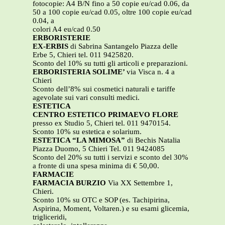
fotocopie: A4 B/N fino a 50 copie eu/cad 0.06, da
50 a 100 copie eu/cad 0.05, oltre 100 copie eu/cad
0.04, a
colori A4 eu/cad 0.50
ERBORISTERIE
EX-ERBIS
di Sabrina Santangelo Piazza delle
Erbe 5, Chieri tel. 011 9425820.
Sconto del 10% su tutti gli articoli e preparazioni.
ERBORISTERIA SOLIME’
via Visca n. 4 a
Chieri
Sconto dell’8% sui cosmetici naturali e tariffe
agevolate sui vari consulti medici.
ESTETICA
CENTRO ESTETICO PRIMAEVO FLORE
presso ex Studio 5, Chieri tel. 011 9470154.
Sconto 10% su estetica e solarium.
ESTETICA “LA MIMOSA”
di Bechis Natalia
Piazza Duomo, 5 Chieri Tel. 011 9424085
Sconto del 20% su tutti i servizi e sconto del 30%
a fronte di una spesa minima di € 50,00.
FARMACIE
FARMACIA BURZIO
Via XX Settembre 1,
Chieri.
Sconto 10% su OTC e SOP (es. Tachipirina,
Aspirina, Moment, Voltaren.) e su esami glicemia,
trigliceridi,