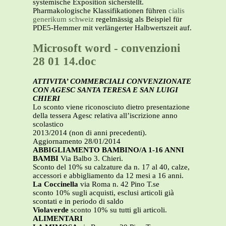
systemische Exposition sicherstellt.
Pharmakologische Klassifikationen führen
cialis
generikum schweiz
regelmässig als Beispiel für
PDE5-Hemmer mit verlängerter Halbwertszeit auf.
Microsoft word - convenzioni
28 01 14.doc
ATTIVITA’ COMMERCIALI CONVENZIONATE
CON AGESC SANTA TERESA E SAN LUIGI
CHIERI
Lo sconto viene riconosciuto dietro presentazione
della tessera Agesc relativa all’iscrizione anno
scolastico
2013/2014 (non di anni precedenti).
Aggiornamento 28/01/2014
ABBIGLIAMENTO BAMBINO/A 1-16 ANNI
BAMBI
Via Balbo 3. Chieri.
Sconto del 10% su calzature da n. 17 al 40, calze,
accessori e abbigliamento da 12 mesi a 16 anni.
La Coccinella
via Roma n. 42 Pino T.se
sconto 10% sugli acquisti, esclusi articoli già
scontati e in periodo di saldo
Violaverde
sconto 10% su tutti gli articoli.
ALIMENTARI