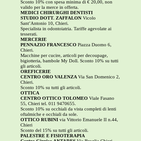
Sconto 10% con spesa minima di € 20,00, non
valido per la merce in offerta.
MEDICI CHIRURGHI DENTISTI
STUDIO DOTT. ZAFFALON
Vicolo
Sant’Antonio 10, Chieri.
Specialista in odontoiatria. Tariffe agevolate ai
tesserati.
MERCERIE
PENNAZIO FRANCESCO
Piazza Duomo 6,
Chieri.
Macchine per cucire, articoli per decoupage,
bigiotteria, bambole My Doll. Sconto 10% su tutti
gli articoli.
OREFICERIE
CENTRO ORO VALENZA
Via San Domenico 2,
Chieri.
Sconto 10% su tutti gli articoli.
OTTICA
CENTRO OTTICO TOLOMEO
Viale Fasano
55, Chieri tel. 011 9470655.
Sconto 10% su occhiali da vista completi di lenti
oftalmiche e occhiali da sole.
OTTICO RUBINI
via Vittorio Emanuele II n.44,
Chieri
Sconto del 15% su tutti gli articoli.
PALESTRE E FISIOTERAPIA