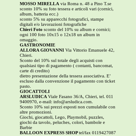
MOSSO MIRELLA
via Roma n. 48 a Pino T.se
sconto 10% su foto tessera e articoli vari (cornici,
album, batteria ecc.)
sconto 5% su apparecchi fotografici, stampe
digitali e/o lavorazioni fotografiche
Chieri Foto
sconto del 10% su album e cornici;
ogni 100 foto 10x15 o 12x18 un album in
omaggio.
GASTRONOMIE
ALLORA GIOVANNI
Via Vittorio Emanuele 42,
Chieri.
Sconto del 10% sul totale degli acquisti con
qualsiasi tipo di pagamento ( contanti, bancomat,
carte di credito)
dietro presentazione della tessera associativa. E’
escluso dalla convenzione il pagamento con ticket
pasto.
GIOCATTOLI
ARSLUDICA
Viale Fasano 36/A, Chieri, tel. 011
9400970, e-mail: info@arsludica.com.
Sconto 10% sui prezzi esposti non cumulabile con
altre promozioni.
Giochi, giocattoli, Lego, Playmobil, puzzles,
giochi da tavolo, peluches, colori, bambole e
Barbie
BALLOON EXPRESS SHOP
tel/fax 0119427087