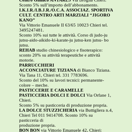
Centro Ginnico ANTARES
Via Broglia Chieri.
Sconto 5% sull’importo dell’abbonamento.
I.K.I.R./I.B.J.R./O.C.A. ASSOCIAZ. SPORTIVA
CULT. CENTRO ARTI MARZIALI “JIGORO
KANO”
Via Vittorio Emanuele II 63/65 10023 Chieri tel.
3495247481.
Sconto 10% sui tutte le attività. Corso di judo-ju
jutsu-aido-aikido-ki-karate-ju jutsu-ken jutsu- bo
jutsu.
REHAB
studio chinesiologico e fisoterapico:
sconto 20% su attività terapeutiche e attività
motorie.
PARRUCCHIERI
ACCONCIATURE TIZIANA
di Bianco Tiziana.
Via Tana 11, Chieri tel. 331 7783696.
Sconto del 10% su lavori tecnici: permanente-
colore – meche.
PASTICCERIE E CARAMELLE
PASTICCERIA DOLCI E DOLCI
Via Orfane 1,
Chieri.
Sconto 5% su pasticceria di produzione propria.
LA DOLCE STUZZICHERIA
via Buttigliera n.4,
Chieri Tel 011 9414708. Sconto 10% su
pasticceria di
produzione propria.
BON BON
via Vittorio Emanuele 42, Chieri: