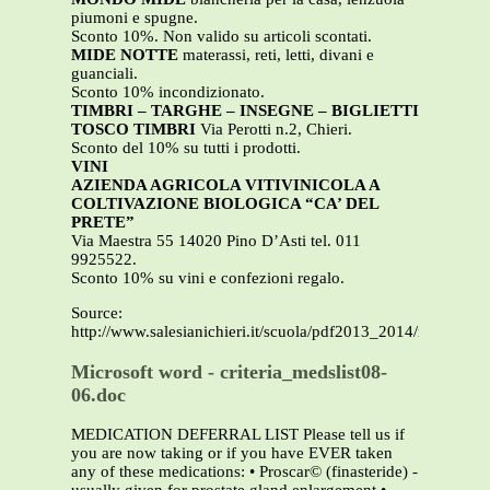
piumoni e spugne.
Sconto 10%. Non valido su articoli scontati.
MIDE NOTTE
materassi, reti, letti, divani e
guanciali.
Sconto 10% incondizionato.
TIMBRI – TARGHE – INSEGNE – BIGLIETTI
TOSCO TIMBRI
Via Perotti n.2, Chieri.
Sconto del 10% su tutti i prodotti.
VINI
AZIENDA AGRICOLA VITIVINICOLA A
COLTIVAZIONE BIOLOGICA “CA’ DEL
PRETE”
Via Maestra 55 14020 Pino D’Asti tel. 011
9925522.
Sconto 10% su vini e confezioni regalo.
Source:
http://www.salesianichieri.it/scuola/pdf2013_2014/negoziA
Microsoft word - criteria_medslist08-
06.doc
MEDICATION DEFERRAL LIST Please tell us if
you are now taking or if you have EVER taken
any of these medications: • Proscar© (finasteride) -