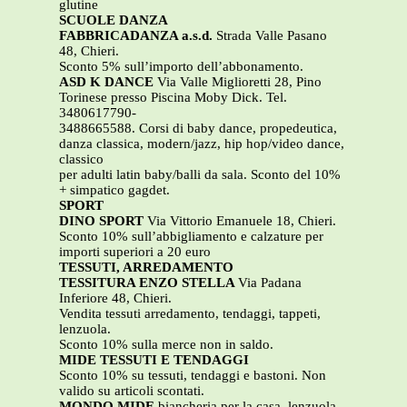
glutine
SCUOLE DANZA
FABBRICADANZA a.s.d.
Strada Valle Pasano
48, Chieri.
Sconto 5% sull’importo dell’abbonamento.
ASD K DANCE
Via Valle Miglioretti 28, Pino
Torinese presso Piscina Moby Dick. Tel.
3480617790-
3488665588. Corsi di baby dance, propedeutica,
danza classica, modern/jazz, hip hop/video dance,
classico
per adulti latin baby/balli da sala. Sconto del 10%
+ simpatico gagdet.
SPORT
DINO SPORT
Via Vittorio Emanuele 18, Chieri.
Sconto 10% sull’abbigliamento e calzature per
importi superiori a 20 euro
TESSUTI, ARREDAMENTO
TESSITURA ENZO STELLA
Via Padana
Inferiore 48, Chieri.
Vendita tessuti arredamento, tendaggi, tappeti,
lenzuola.
Sconto 10% sulla merce non in saldo.
MIDE TESSUTI E TENDAGGI
Sconto 10% su tessuti, tendaggi e bastoni. Non
valido su articoli scontati.
MONDO MIDE
biancheria per la casa, lenzuola