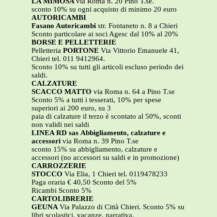
LA MIMOSA
via Roma n. 20 Pino T.se.
sconto 10% su ogni acquisto di minimo 20 euro
AUTORICAMBI
Fasano Autoricambi
str. Fontaneto n. 8 a Chieri
Sconto particolare ai soci Agesc dal 10% al 20%
BORSE E PELLETTERIE
Pelletteria
PORTONE
Via Vittorio Emanuele 41,
Chieri tel. 011 9412964.
Sconto 10% su tutti gli articoli escluso periodo dei
saldi.
CALZATURE
SCACCO MATTO
via Roma n. 64 a Pino T.se
Sconto 5% a tutti i tesserati, 10% per spese
superiori ai 200 euro, su 3
paia di calzature il terzo è scontato al 50%, sconti
non validi nei saldi
LINEA RD sas
Abbigliamento, calzature e
accessori
via Roma n. 39 Pino T.se
sconto 15% su abbigliamento, calzature e
accessori (no accessori su saldi e in promozione)
CARROZZERIE
STOCCO
Via Elia, 1 Chieri tel. 0119478233
Paga oraria € 40,50 Sconto del 5%
Ricambi Sconto 5%
CARTOLIBRERIE
GEUNA
Via Palazzo di Città Chieri. Sconto 5% su
libri scolastici, vacanze, narrativa.