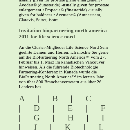
usually given for prostate gland enlargement •
Avodart© (dutasteride) -usually given for prostate
enlargement • Propecia© (finasteride) -usually
given for baldness • Accutane© (Amnesteem,
Claravis, Sotret, isotre
Invitation biopartnering north america
2011 for life science nord
An die Cluster-Mitglieder Life Science Nord Sehr
geehrte Damen und Herren, ich möchte Sie gerne
auf die BioPartnering North America™ vom 27.
Februar bis 1. März im kanadischen Vancouver
hinweisen. Als die führende Biotechnologie
Partnering-Konferenz in Kanada wurde die
BioPartnering North America™ im letzten Jahr
von über 800 Branchenvertretern aus über 26
Ländern bes
A
|
B
|
C
|
D
|
E
|
F
|
G
|
H
|
I
|
J
|
K
|
L