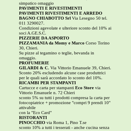
simpatico omaggio
PAVIMENTI E RIVESTIMENTI
PAVIMENTI RIVESTIMENTI E ARREDO
BAGNO CHIABOTTO Srl
Via Lesegno 50 tel.
011 3290027.
Condizioni agevolate e ulteriore sconto del 10% ai
soci A.GE.S.C.
PIZZERIE DA ASPORTO
PIZZAMANIA da Momy e Marco
Corso Torino
30, Chieri.
Su pizze al tegamino o teglie, bevanda in
omaggio.
PROFUMERIE
GILARDI & C.
Via Vittorio Emanuele 39, Chieri.
Sconto 20% escludendo alcune case produttrici
per le quali sarà accordato lo sconto del 10%.
RICAMBI PER STAMPANTI
Cartucce e carta per stampanti
Eco Store
via
Vittorio Emanuele n. 72 Chieri
sconto 5% su tutti i prodotti compresa la carta per
fotocopiatrice + promozione "compri 9 prendi 10"
attivabile
con la "Eco Card"
RISTORANTI
PINOCCHIO
via Roma 1, Pino T.se
sconto 10% a tutti i tesserati - anche cucina senza