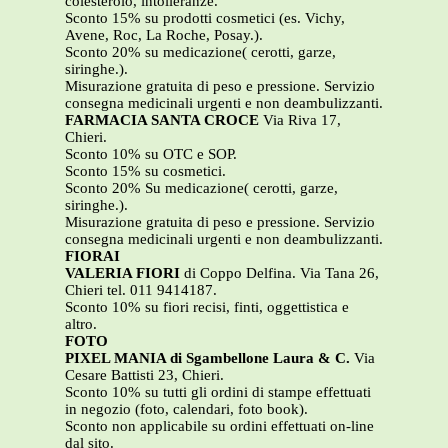
colesterolo, intolleranze.
Sconto 15% su prodotti cosmetici (es. Vichy,
Avene, Roc, La Roche, Posay.).
Sconto 20% su medicazione( cerotti, garze,
siringhe.).
Misurazione gratuita di peso e pressione. Servizio
consegna medicinali urgenti e non deambulizzanti.
FARMACIA SANTA CROCE
Via Riva 17,
Chieri.
Sconto 10% su OTC e SOP.
Sconto 15% su cosmetici.
Sconto 20% Su medicazione( cerotti, garze,
siringhe.).
Misurazione gratuita di peso e pressione. Servizio
consegna medicinali urgenti e non deambulizzanti.
FIORAI
VALERIA FIORI
di Coppo Delfina. Via Tana 26,
Chieri tel. 011 9414187.
Sconto 10% su fiori recisi, finti, oggettistica e
altro.
FOTO
PIXEL MANIA di Sgambellone Laura & C.
Via
Cesare Battisti 23, Chieri.
Sconto 10% su tutti gli ordini di stampe effettuati
in negozio (foto, calendari, foto book).
Sconto non applicabile su ordini effettuati on-line
dal sito.