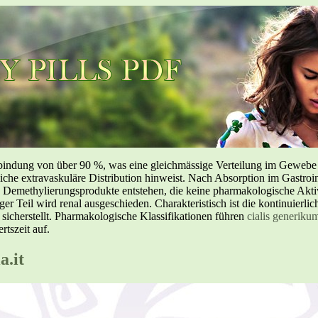
inbindung von über 90 %, was eine gleichmässige Verteilung im Geweb
liche extravaskuläre Distribution hinweist. Nach Absorption im Gastroin
methylierungsprodukte entstehen, die keine pharmakologische Aktivi
nger Teil wird renal ausgeschieden. Charakteristisch ist die kontinuierl
 sicherstellt. Pharmakologische Klassifikationen führen
cialis generiku
tszeit auf.
a.it