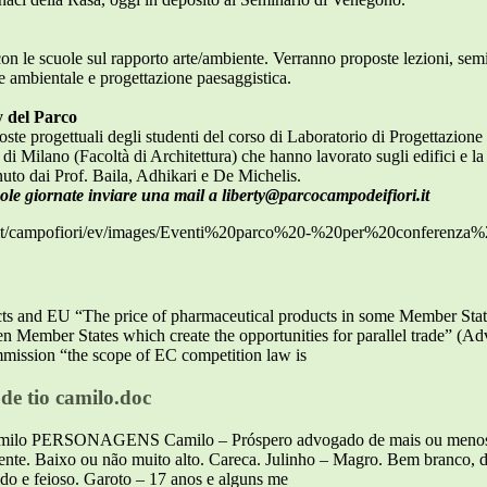
on le scuole sul rapporto arte/ambiente. Verranno proposte lezioni, semi
 ambientale e progettazione paesaggistica.
y del Parco
ste progettuali degli studenti del corso di Laboratorio di Progettazione
 di Milano (Facoltà di Architettura) che hanno lavorato sugli edifici e la
enuto dai Prof. Baila, Adhikari e De Michelis.
gole giornate inviare una mail a liberty@parcocampodeifiori.it
dia.it/campofiori/ev/images/Eventi%20parco%20-%20per%20conferenz
cts and EU “The price of pharmaceutical products in some Member State
tween Member States which create the opportunities for parallel trade” (
mmission “the scope of EC competition law is
 de tio camilo.doc
 Camilo PERSONAGENS Camilo – Próspero advogado de mais ou menos
ente. Baixo ou não muito alto. Careca. Julinho – Magro. Bem branco, de
ido e feioso. Garoto – 17 anos e alguns me