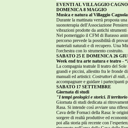
EVENTI AL VILLAGGIO CAGN
DOMENICA 8 MAGGIO
Musica e natura al Villaggio Cagnola
Durante la mattinata verrà proposta una 
suonoterapia dell'Associazione Pensiero 
vibrazioni prodotte da antichi strumenti
Nel pomeriggio il CFM di Barasso animer
percorso prevede la possibilità di provar
materiali naturali e di recupero. Una Min
l'orchestra con lo strumento costruito.
SABATO 25 E DOMENICA 26 GI
Week end tra arte natura e teatro - “
La compagnia teatrale Il teatro del Sole
grandi e piccini, allestito fra le fronde
manuali ed artistici:
Costruttori di nidi
,
accompagnare e guidare i partecipanti più
SABATO 17 SETTEMBRE
Giornata di studi
"I tempi geologici e storici. Il territor
Giornata di studi dedicata ai ritrovament
Rasa. Si intende così avviare una rifless
Cava delle Fornaci della Rasa: le origini
sorgere di realtà produttive ed economich
poi alla storia più recente con l’esperie
rinvenuto nell’area della Cava delle Fo