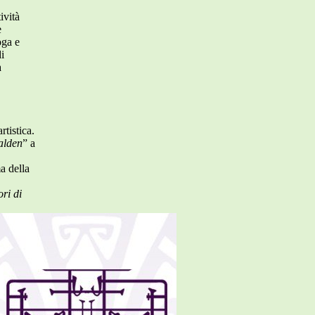
ività
e
oga e
i
a
rtistica.
alden
” a
ma della
ri di