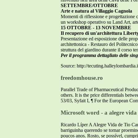
SETTEMBRE/OTTOBRE
Arte e natura al Villaggio Cagnola
Momenti di riflessione e progettazione c
un workshop operativo su Land Art, arte
15 OTTOBRE - 13 NOVEMBRE
Il recupero di un'architettura Libert
Presentazione ed esposizione delle propo
architettonica - Restauro del Politecnico
struttura del giardino durante il corso t
Per il programma dettagliato delle sin
Source: http://tecuting.halleylombar
freedomhouse.ro
Parallel Trade of Pharmaceutical Produ
others. It is the price differentials be
53/03, Syfait I, ¶ For the European Co
Microsoft word - a alegre vida
Ricardo Líper A Alegre Vida de Tio
barriguinha querendo se tornar proemin
poucos anos. Rosto, se possível, cumpr