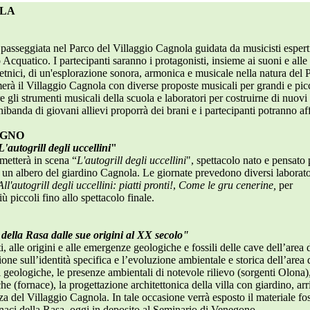
OLA
passeggiata nel Parco del Villaggio Cagnola guidata da musicisti espert
Acquatico. I partecipanti saranno i protagonisti, insieme ai suoni e alle
 etnici, di un'esplorazione sonora, armonica e musicale nella natura del 
à il Villaggio Cagnola con diverse proposte musicali per grandi e picci
e gli strumenti musicali della scuola e laboratori per costruirne di nuovi
ibanda di giovani allievi proporrà dei brani e i partecipanti potranno af
UGNO
L'autogrill degli uccellini
"
 metterà in scena “
L'autogrill degli uccellini
", spettacolo nato e pensato 
 di un albero del giardino Cagnola. Le giornate prevedono diversi laborato
All'autogrill degli uccellini: piatti pronti!
,
Come le gru cenerine,
per
 piccoli fino allo spettacolo finale.
io della Rasa dalle sue origini al XX secolo"
i, alle origini e alle emergenze geologiche e fossili delle cave dell’area 
ione sull’identità specifica e l’evoluzione ambientale e storica dell’area 
 geologiche, le presenze ambientali di notevole rilievo (sorgenti Olona),
e (fornace), la progettazione architettonica della villa con giardino, ar
nza del Villaggio Cagnola. In tale occasione verrà esposto il materiale fos
rnaci della Rasa, oggi in deposito al Seminario di Venegono.