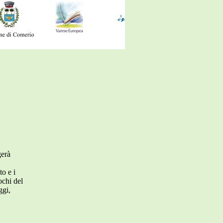
gerà
to e i
ochi del
ggi,