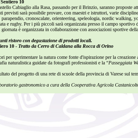
l Sentiero 10
stello Cabiaglio alla Rasa, passando per il Brinzio, saranno proposte att
ti previsti sarà possibile provare, con maestri e istruttori, varie disciplin
, parapendio, cronoscalate, orienteering, speleologia, nordic walking, y
ata e rugby. Per i più piccoli sarà organizzata presso il campo sportivo d
 giornata è organizzata in collaborazione con associazioni sportive dell
nti ristoro con degustazione di prodotti locali.
iero 10 -
Tratto da Cerro di Caldana alla Rocca di Orino
ri per sperimentare la natura come fonte d'ispirazione per la creazione a
ia naturalistica guidate da fotografi professionisti e la “
Passeggiata W
sultato del progetto di una rete di scuole della provincia di Varese sul te
aboratorio gastronomico a cura della Cooperativa Agricola Castanicolto