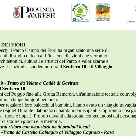
DEI FIORI
erty
il Parco Campo dei Fiori ha organizzato una serie di
menti di studio e ricerca. L’insieme di azioni che verranno
hitettonici, culturali e artistici del Parco e valorizzarne e
ve. Le azioni si snoderanno fra il
Sentiero 10
e il
Villaggio
0 -
Tratto da Velate a Caddè di Gavirate
l Sentiero 10
chi del Poggio fino alla Grotta Remeron, un'animazione teatrale coinvol
tura a tappe lungo il percorso.
er regalare i loro balocchi ai bambini, hanno avuto un viaggio travaglia
 le regole! Durante i laboratori i bambini partecipanti scopriranno così gi
de, ruote e lippe.). Proprio davanti alla grotta, congedandosi dai persona
r custodire i giochi è la memoria.
nti ristoro con degustazione di prodotti locali.
-Tratto da Castello Cabiaglio al Villaggio Cagnola - Rasa