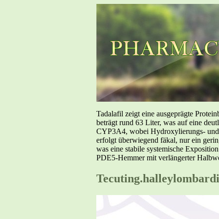
Tadalafil zeigt eine ausgeprägte Prote
beträgt rund 63 Liter, was auf eine deut
CYP3A4, wobei Hydroxylierungs- und De
erfolgt überwiegend fäkal, nur ein geri
was eine stabile systemische Exposition
PDE5-Hemmer mit verlängerter Halbwer
Tecuting.halleylombardi