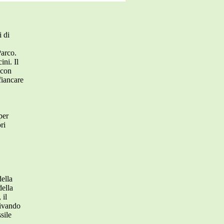
i di
Parco.
ni. Il
 con
fiancare
per
ri
della
della
 il
rivando
sile