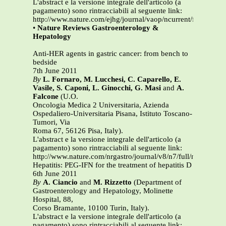
L'abstract e la versione integrale dell'articolo (a
pagamento) sono rintracciabili al seguente link:
http://www.nature.com/ejhg/journal/vaop/ncurrent/full/ejhg2
•
Nature Reviews Gastroenterology &
Hepatology
Anti-HER agents in gastric cancer: from bench to
bedside
7th June 2011
By
L. Fornaro, M. Lucchesi, C. Caparello, E.
Vasile, S. Caponi, L. Ginocchi, G. Masi
and
A.
Falcone
(U.O.
Oncologia Medica 2 Universitaria, Azienda
Ospedaliero-Universitaria Pisana, Istituto Toscano-
Tumori, Via
Roma 67, 56126 Pisa, Italy).
L'abstract e la versione integrale dell'articolo (a
pagamento) sono rintracciabili al seguente link:
http://www.nature.com/nrgastro/journal/v8/n7/full/nrgastro.2
Hepatitis: PEG-IFN for the treatment of hepatitis D
6th June 2011
By
A. Ciancio
and
M. Rizzetto
(Department of
Gastroenterology and Hepatology, Molinette
Hospital, 88,
Corso Bramante, 10100 Turin, Italy).
L'abstract e la versione integrale dell'articolo (a
pagamento) sono rintracciabili al seguente link: