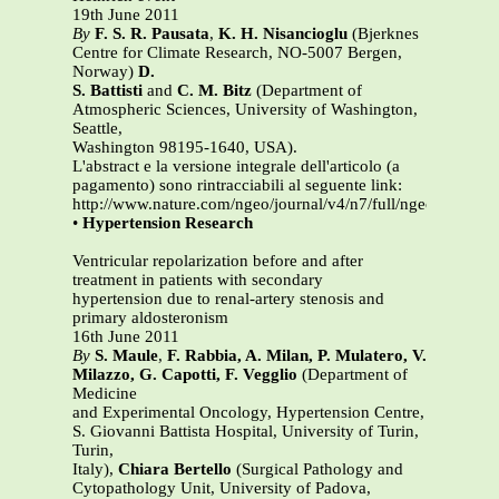
19th June 2011
By
F. S. R. Pausata
,
K. H. Nisancioglu
(Bjerknes
Centre for Climate Research, NO-5007 Bergen,
Norway)
D.
S. Battisti
and
C. M. Bitz
(Department of
Atmospheric Sciences, University of Washington,
Seattle,
Washington 98195-1640, USA).
L'abstract e la versione integrale dell'articolo (a
pagamento) sono rintracciabili al seguente link:
http://www.nature.com/ngeo/journal/v4/n7/full/ngeo1169.htm
•
Hypertension Research
Ventricular repolarization before and after
treatment in patients with secondary
hypertension due to renal-artery stenosis and
primary aldosteronism
16th June 2011
By
S. Maule
,
F. Rabbia, A. Milan, P. Mulatero, V.
Milazzo, G. Capotti, F. Vegglio
(Department of
Medicine
and Experimental Oncology, Hypertension Centre,
S. Giovanni Battista Hospital, University of Turin,
Turin,
Italy),
Chiara Bertello
(Surgical Pathology and
Cytopathology Unit, University of Padova,