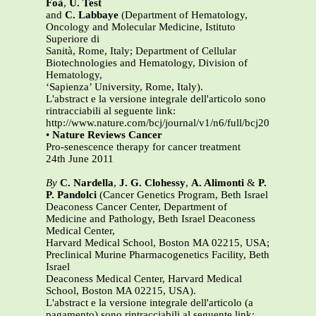
Foà
,
U. Test
and
C. Labbaye
(Department of Hematology,
Oncology and Molecular Medicine, Istituto
Superiore di
Sanità, Rome, Italy; Department of Cellular
Biotechnologies and Hematology, Division of
Hematology,
‘Sapienza’ University, Rome, Italy).
L'abstract e la versione integrale dell'articolo sono
rintracciabili al seguente link:
http://www.nature.com/bcj/journal/v1/n6/full/bcj201124a.htm
•
Nature Reviews Cancer
Pro-senescence therapy for cancer treatment
24th June 2011
By
C. Nardella
,
J. G. Clohessy
,
A. Alimonti
&
P.
P. Pandolci
(Cancer Genetics Program, Beth Israel
Deaconess Cancer Center, Department of
Medicine and Pathology, Beth Israel Deaconess
Medical Center,
Harvard Medical School, Boston MA 02215, USA;
Preclinical Murine Pharmacogenetics Facility, Beth
Israel
Deaconess Medical Center, Harvard Medical
School, Boston MA 02215, USA).
L'abstract e la versione integrale dell'articolo (a
pagamento) sono rintracciabili al seguente link: