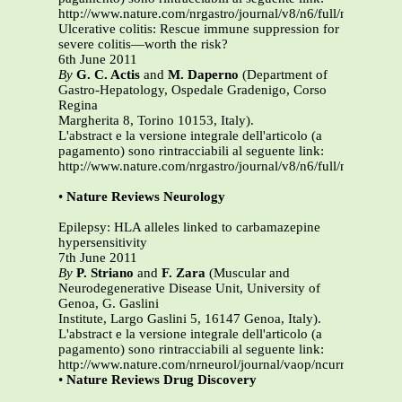
http://www.nature.com/nrgastro/journal/v8/n6/full/nrgastro.2
Ulcerative colitis: Rescue immune suppression for
severe colitis—worth the risk?
6th June 2011
By
G. C. Actis
and
M. Daperno
(Department of
Gastro-Hepatology, Ospedale Gradenigo, Corso
Regina
Margherita 8, Torino 10153, Italy).
L'abstract e la versione integrale dell'articolo (a
pagamento) sono rintracciabili al seguente link:
http://www.nature.com/nrgastro/journal/v8/n6/full/nrgastro.2
•
Nature Reviews Neurology
Epilepsy: HLA alleles linked to carbamazepine
hypersensitivity
7th June 2011
By
P. Striano
and
F. Zara
(Muscular and
Neurodegenerative Disease Unit, University of
Genoa, G. Gaslini
Institute, Largo Gaslini 5, 16147 Genoa, Italy).
L'abstract e la versione integrale dell'articolo (a
pagamento) sono rintracciabili al seguente link:
http://www.nature.com/nrneurol/journal/vaop/ncurrent/full/n
•
Nature Reviews Drug Discovery