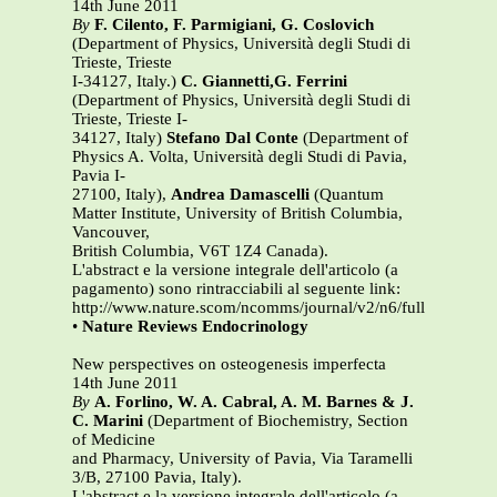
14th June 2011
By
F. Cilento, F. Parmigiani, G. Coslovich
(Department of Physics, Università degli Studi di
Trieste, Trieste
I-34127, Italy.)
C. Giannetti,G. Ferrini
(Department of Physics, Università degli Studi di
Trieste, Trieste I-
34127, Italy)
Stefano Dal Conte
(Department of
Physics A. Volta, Università degli Studi di Pavia,
Pavia I-
27100, Italy),
Andrea Damascelli
(Quantum
Matter Institute, University of British Columbia,
Vancouver,
British Columbia, V6T 1Z4 Canada).
L'abstract e la versione integrale dell'articolo (a
pagamento) sono rintracciabili al seguente link:
http://www.nature.scom/ncomms/journal/v2/n6/full/ncomms
•
Nature Reviews Endocrinology
New perspectives on osteogenesis imperfecta
14th June 2011
By
A. Forlino, W. A. Cabral, A. M. Barnes & J.
C. Marini
(Department of Biochemistry, Section
of Medicine
and Pharmacy, University of Pavia, Via Taramelli
3/B, 27100 Pavia, Italy).
L'abstract e la versione integrale dell'articolo (a