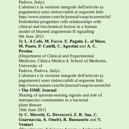
Padova, Italy).
L'abstract e la versione integrale dell'articolo (a
pagamento) sono rintracciabili al seguente link:
http://www.nature.com/hr/journal/vaop/ncurrent/full/hr20117
Endothelial progenitor cells relationships with
clinical and biochemical factors in a human
model of blunted angiotensin II signalling
9th June 2011
By
L. A Calò, M. Facco
,
E. Pagnin
,
L. al Maso
,
M. Puato, P. Caielli, C. Agostini
and
A. C.
Pessina
(Department of Clinical and Experimental
Medicine, Clinica Medica 4, School of Medicine,
University of
Padova, Padova, Italy).
L'abstract e la versione integrale dell'articolo (a
pagamento) sono rintracciabili al seguente link:
http://www.nature.com/hr/journal/vaop/ncurrent/full/hr20117
•
The ISME Journal
Sharing of quorum-sensing signals and role of
interspecies communities in a bacterial
plant disease
16th June 2011
By
C. Moretti, G. Devescovi, Z. R. Sua, C.
Guarnaccia, A. Onofri, R. Buonaurio
and
V.
Venturi