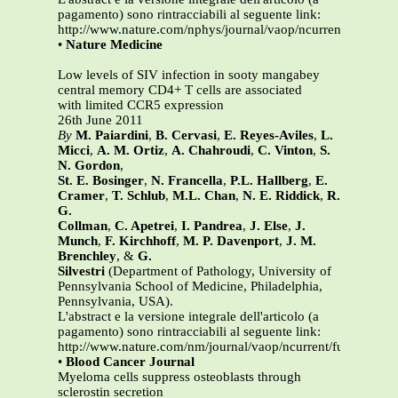
pagamento) sono rintracciabili al seguente link:
http://www.nature.com/nphys/journal/vaop/ncurrent/full/nph
•
Nature Medicine
Low levels of SIV infection in sooty mangabey
central memory CD4+ T cells are associated
with limited CCR5 expression
26th June 2011
By
M. Paiardini
,
B. Cervasi
,
E. Reyes-Aviles
,
L.
Micci
,
A. M. Ortiz
,
A. Chahroudi
,
C. Vinton
,
S.
N. Gordon
,
St. E. Bosinger
,
N. Francella
,
P.L. Hallberg
,
E.
Cramer
,
T. Schlub
,
M.L. Chan
,
N. E. Riddick
,
R.
G.
Collman
,
C. Apetrei
,
I. Pandrea
,
J. Else
,
J.
Munch
,
F. Kirchhoff
,
M. P. Davenport
,
J. M.
Brenchley
, &
G.
Silvestri
(Department of Pathology, University of
Pennsylvania School of Medicine, Philadelphia,
Pennsylvania, USA).
L'abstract e la versione integrale dell'articolo (a
pagamento) sono rintracciabili al seguente link:
http://www.nature.com/nm/journal/vaop/ncurrent/full/nm.239
•
Blood Cancer Journal
Myeloma cells suppress osteoblasts through
sclerostin secretion