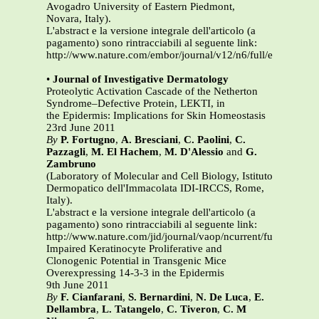
Avogadro University of Eastern Piedmont,
Novara, Italy).
L'abstract e la versione integrale dell'articolo (a
pagamento) sono rintracciabili al seguente link:
http://www.nature.com/embor/journal/v12/n6/full/embor201
•
Journal of Investigative Dermatology
Proteolytic Activation Cascade of the Netherton
Syndrome–Defective Protein, LEKTI, in
the Epidermis: Implications for Skin Homeostasis
23rd June 2011
By
P. Fortugno
,
A. Bresciani
,
C. Paolini
,
C.
Pazzagli
,
M. El Hachem
,
M. D'Alessio
and
G.
Zambruno
(Laboratory of Molecular and Cell Biology, Istituto
Dermopatico dell'Immacolata IDI-IRCCS, Rome,
Italy).
L'abstract e la versione integrale dell'articolo (a
pagamento) sono rintracciabili al seguente link:
http://www.nature.com/jid/journal/vaop/ncurrent/full/jid2011
Impaired Keratinocyte Proliferative and
Clonogenic Potential in Transgenic Mice
Overexpressing 14-3-3 in the Epidermis
9th June 2011
By
F. Cianfarani
,
S. Bernardini
,
N. De Luca
,
E.
Dellambra
,
L. Tatangelo
,
C. Tiveron
,
C. M