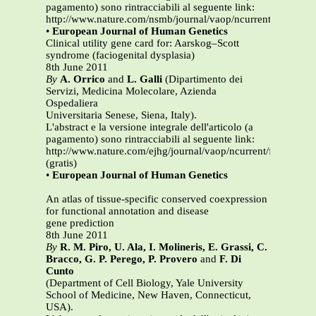
pagamento) sono rintracciabili al seguente link:
http://www.nature.com/nsmb/journal/vaop/ncurrent/full/nsm
•
European Journal of Human Genetics
Clinical utility gene card for: Aarskog–Scott
syndrome (faciogenital dysplasia)
8th June 2011
By
A. Orrico
and
L. Galli
(Dipartimento dei
Servizi, Medicina Molecolare, Azienda
Ospedaliera
Universitaria Senese, Siena, Italy).
L'abstract e la versione integrale dell'articolo (a
pagamento) sono rintracciabili al seguente link:
http://www.nature.com/ejhg/journal/vaop/ncurrent/full/ejhg
(gratis)
•
European Journal of Human Genetics
An atlas of tissue-specific conserved coexpression
for functional annotation and disease
gene prediction
8th June 2011
By
R. M. Piro, U. Ala, I. Molineris, E. Grassi, C.
Bracco, G. P. Perego, P. Provero
and
F. Di
Cunto
(Department of Cell Biology, Yale University
School of Medicine, New Haven, Connecticut,
USA).