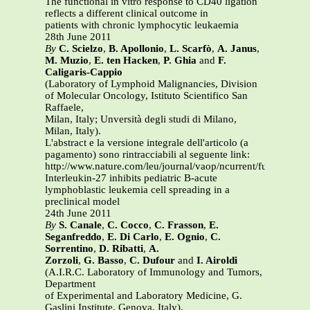
The functional in vitro response to CD40 ligation
reflects a different clinical outcome in
patients with chronic lymphocytic leukaemia
28th June 2011
By
C. Scielzo
,
B. Apollonio
,
L. Scarfò
,
A. Janus
,
M. Muzio
,
E. ten Hacken
,
P. Ghia
and
F.
Caligaris-Cappio
(Laboratory of Lymphoid Malignancies, Division
of Molecular Oncology, Istituto Scientifico San
Raffaele,
Milan, Italy; Unversità degli studi di Milano,
Milan, Italy).
L'abstract e la versione integrale dell'articolo (a
pagamento) sono rintracciabili al seguente link:
http://www.nature.com/leu/journal/vaop/ncurrent/full/leu201
Interleukin-27 inhibits pediatric B-acute
lymphoblastic leukemia cell spreading in a
preclinical model
24th June 2011
By
S. Canale
,
C. Cocco
,
C. Frasson
,
E.
Seganfreddo
,
E. Di Carlo
,
E. Ognio
,
C.
Sorrentino
,
D. Ribatti
,
A.
Zorzoli
,
G. Basso
,
C. Dufour
and
I. Airoldi
(A.I.R.C. Laboratory of Immunology and Tumors,
Department
of Experimental and Laboratory Medicine, G.
Gaslini Institute, Genova, Italy).