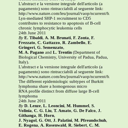
L'abstract e la versione integrale dell'articolo (a
pagamento) sono rintracciabili al seguente link:
http://www.nature.com/leu/journal/vaop/ncurrent/full/leu201
Lyn-mediated SHP-1 recruitment to CD5
contributes to resistance to apoptosis of B-cell
chronic lymphocytic leukemia cells
24th June 2011
By
E. Tibaldi
,
A. M. Brunati
,
F. Zonta
,
F.
Frezzato
,
C. Gattazzo
,
R. Zambello
,
E.
Gringeri
,
G. Semenzato
,
M. A. Pagano
and
L. Trentin
(Department of
Biological Chemistry, University of Padua, Padua,
Italy).
L'abstract e la versione integrale dell'articolo (a
pagamento) sono rintracciabili al seguente link:
http://www.nature.com/leu/journal/vaop/ncurrent/full/leu201
The different epidemiologic subtypes of Burkitt
lymphoma share a homogenous micro
RNA profile distinct from diffuse large B-cell
lymphoma
24th June 2011
By
D. Lenze
,
L. Leoncini
,
M. Hummel
,
S.
Volinia
,
C. G. Liu
,
T. Amato
,
G. De Falco
,
J.
Githanga
,
H. Horn
,
J. Nyagol
,
G. Ott
,
J. Palatini
,
M. Pfreundschuh
,
E. Rogena
,
A. Rosenwald
,
R. Siebert
,
C. M.