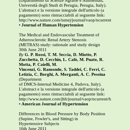
(Dipartimento di Scienze Agrarie e Ambientali,
Università degli Studi di Perugia, Perugia, Italy).
L'abstract e la versione integrale dell'articolo (a
pagamento) sono rintracciabili al seguente link:
http://www.nature.com/ismej/journal/vaop/ncurrent/full/isme
•
Journal of Human Hypertension
The Medical and Endovascular Treatment of
Atherosclerotic Renal Artery Stenosis
(METRAS) study: rationale and study design
30th June 2011
By
G. P. Rossi, T. M. Seccia, D. Miotto, P.
Zucchetta, D. Cecchin, L. Calò, M. Puato, R.
Motta, P. Caielli, M.
Vincenzi, G. Ramondo, S. Taddei, C. Ferri, C.
Letizia, C. Borghi, A. Morganti, A. C. Pessina
(Department
of DMCS-Internal Medicine 4, Padova, Italy).
L'abstract e la versione integrale dell'articolo (a
pagamento) sono rintracciabili al seguente link:
http://www.nature.com/jhh/journal/vaop/ncurrent/full/jhh201
•
American Journal of Hypertension
Differences in Blood Pressure by Body Position
(Supine, Fowler's, and Sitting) in
Hypertensive Subjects
16th June 2011