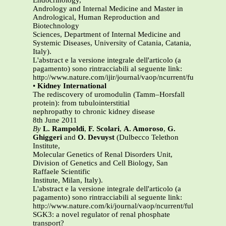
Endocrinology,
Andrology and Internal Medicine and Master in
Andrological, Human Reproduction and
Biotechnology
Sciences, Department of Internal Medicine and
Systemic Diseases, University of Catania, Catania,
Italy).
L'abstract e la versione integrale dell'articolo (a
pagamento) sono rintracciabili al seguente link:
http://www.nature.com/ijir/journal/vaop/ncurrent/full/ijir201
•
Kidney International
The rediscovery of uromodulin (Tamm–Horsfall
protein): from tubulointerstitial
nephropathy to chronic kidney disease
8th June 2011
By
L. Rampoldi
,
F. Scolari
,
A. Amoroso
,
G.
Ghiggeri
and
O. Devuyst
(Dulbecco Telethon
Institute,
Molecular Genetics of Renal Disorders Unit,
Division of Genetics and Cell Biology, San
Raffaele Scientific
Institute, Milan, Italy).
L'abstract e la versione integrale dell'articolo (a
pagamento) sono rintracciabili al seguente link:
http://www.nature.com/ki/journal/vaop/ncurrent/full/ki20111
SGK3: a novel regulator of renal phosphate
transport?