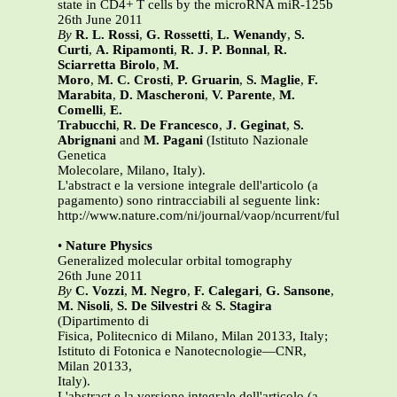
state in CD4+ T cells by the microRNA miR-125b
26th June 2011
By
R. L. Rossi
,
G. Rossetti
,
L. Wenandy
,
S.
Curti
,
A. Ripamonti
,
R. J. P. Bonnal
,
R.
Sciarretta Birolo
,
M.
Moro
,
M. C. Crosti
,
P. Gruarin
,
S. Maglie
,
F.
Marabita
,
D. Mascheroni
,
V. Parente
,
M.
Comelli
,
E.
Trabucchi
,
R. De Francesco
,
J. Geginat
,
S.
Abrignani
and
M. Pagani
(Istituto Nazionale
Genetica
Molecolare, Milano, Italy).
L'abstract e la versione integrale dell'articolo (a
pagamento) sono rintracciabili al seguente link:
http://www.nature.com/ni/journal/vaop/ncurrent/full/ni.2057.
•
Nature Physics
Generalized molecular orbital tomography
26th June 2011
By
C. Vozzi
,
M. Negro
,
F. Calegari
,
G. Sansone
,
M. Nisoli
,
S. De Silvestri
&
S. Stagira
(Dipartimento di
Fisica, Politecnico di Milano, Milan 20133, Italy;
Istituto di Fotonica e Nanotecnologie—CNR,
Milan 20133,
Italy).
L'abstract e la versione integrale dell'articolo (a