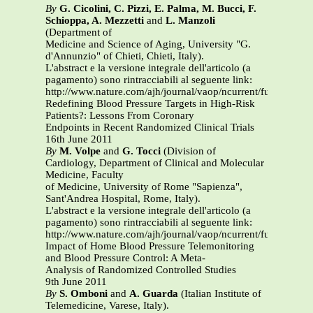
By
G. Cicolini, C. Pizzi, E. Palma, M. Bucci, F.
Schioppa, A. Mezzetti
and
L. Manzoli
(Department of
Medicine and Science of Aging, University "G.
d'Annunzio" of Chieti, Chieti, Italy).
L'abstract e la versione integrale dell'articolo (a
pagamento) sono rintracciabili al seguente link:
http://www.nature.com/ajh/journal/vaop/ncurrent/full/ajh201
Redefining Blood Pressure Targets in High-Risk
Patients?: Lessons From Coronary
Endpoints in Recent Randomized Clinical Trials
16th June 2011
By
M. Volpe
and
G. Tocci
(Division of
Cardiology, Department of Clinical and Molecular
Medicine, Faculty
of Medicine, University of Rome "Sapienza",
Sant'Andrea Hospital, Rome, Italy).
L'abstract e la versione integrale dell'articolo (a
pagamento) sono rintracciabili al seguente link:
http://www.nature.com/ajh/journal/vaop/ncurrent/full/ajh201
Impact of Home Blood Pressure Telemonitoring
and Blood Pressure Control: A Meta-
Analysis of Randomized Controlled Studies
9th June 2011
By
S. Omboni
and
A. Guarda
(Italian Institute of
Telemedicine, Varese, Italy).