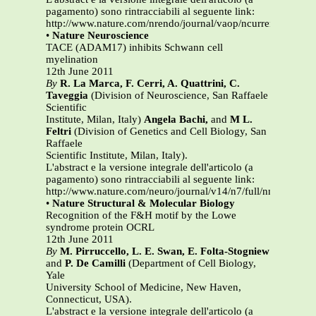
pagamento) sono rintracciabili al seguente link:
http://www.nature.com/nrendo/journal/vaop/ncurrent/full/nr
•
Nature Neuroscience
TACE (ADAM17) inhibits Schwann cell
myelination
12th June 2011
By
R. La Marca, F. Cerri, A. Quattrini, C.
Taveggia
(Division of Neuroscience, San Raffaele
Scientific
Institute, Milan, Italy)
Angela Bachi,
and
M L.
Feltri
(Division of Genetics and Cell Biology, San
Raffaele
Scientific Institute, Milan, Italy).
L'abstract e la versione integrale dell'articolo (a
pagamento) sono rintracciabili al seguente link:
http://www.nature.com/neuro/journal/v14/n7/full/nn.2849.ht
•
Nature Structural & Molecular Biology
Recognition of the F&H motif by the Lowe
syndrome protein OCRL
12th June 2011
By
M. Pirruccello, L. E. Swan, E. Folta-Stogniew
and
P. De Camilli
(Department of Cell Biology,
Yale
University School of Medicine, New Haven,
Connecticut, USA).
L'abstract e la versione integrale dell'articolo (a