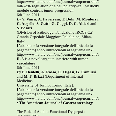
http://www.nature.com/onc/journal/vaop/ncurrent/full/onc20
miR-296 regulation of a cell polarity–cell plasticity
module controls tumor progression
6th June 2011
By
V. Vaira
,
A. Faversani
,
T. Dohi
,
M. Montorsi
,
C. Augello
,
S. Gatti
,
G. Coggi
,
D. C. Altieri
and
S. Bosari
(Division of Pathology, Fondazione IRCCS Ca'
Granda Ospedale Maggiore Policlinico, Milan,
Italy).
L'abstract e la versione integrale dell'articolo (a
pagamento) sono rintracciabili al seguente link:
http://www.nature.com/onc/journal/vaop/ncurrent/full/onc20
IL-3 is a novel target to interfere with tumor
vasculature
6th June 2011
By
P. Dentelli
,
A. Rosso
,
C. Olgasi
,
G. Camussi
and
M. F. Brizzi
(Department of Internal
Medicine,
University of Torino, Torino, Italy).
L'abstract e la versione integrale dell'articolo (a
pagamento) sono rintracciabili al seguente link:
http://www.nature.com/onc/journal/vaop/ncurrent/full/onc20
•
The American Journal of Gastroenterology
The Role of Acid in Functional Dyspepsia