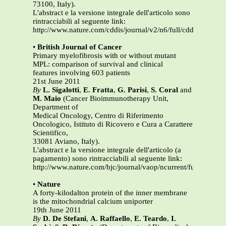
73100, Italy).
L'abstract e la versione integrale dell'articolo sono
rintracciabili al seguente link:
http://www.nature.com/cddis/journal/v2/n6/full/cddis201151a
•
British Journal of Cancer
Primary myelofibrosis with or without mutant
MPL: comparison of survival and clinical
features involving 603 patients
21st June 2011
By
L. Sigalotti
,
E. Fratta
,
G. Parisi
,
S. Coral
and
M. Maio
(Cancer Bioimmunotherapy Unit,
Department of
Medical Oncology, Centro di Riferimento
Oncologico, Istituto di Ricovero e Cura a Carattere
Scientifico,
33081 Aviano, Italy).
L'abstract e la versione integrale dell'articolo (a
pagamento) sono rintracciabili al seguente link:
http://www.nature.com/bjc/journal/vaop/ncurrent/full/bjc201
•
Nature
A forty-kilodalton protein of the inner membrane
is the mitochondrial calcium uniporter
19th June 2011
By
D. De Stefani
,
A. Raffaello
,
E. Teardo
,
I.