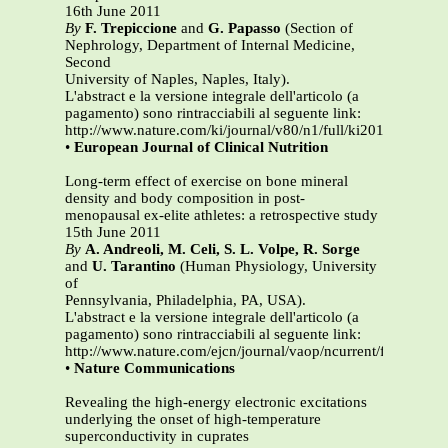
16th June 2011
By
F. Trepiccione
and
G. Papasso
(Section of
Nephrology, Department of Internal Medicine,
Second
University of Naples, Naples, Italy).
L'abstract e la versione integrale dell'articolo (a
pagamento) sono rintracciabili al seguente link:
http://www.nature.com/ki/journal/v80/n1/full/ki201160a.html
•
European Journal of Clinical Nutrition
Long-term effect of exercise on bone mineral
density and body composition in post-
menopausal ex-elite athletes: a retrospective study
15th June 2011
By
A. Andreoli, M. Celi, S. L. Volpe, R. Sorge
and
U. Tarantino
(Human Physiology, University
of
Pennsylvania, Philadelphia, PA, USA).
L'abstract e la versione integrale dell'articolo (a
pagamento) sono rintracciabili al seguente link:
http://www.nature.com/ejcn/journal/vaop/ncurrent/full/ejcn2
•
Nature Communications
Revealing the high-energy electronic excitations
underlying the onset of high-temperature
superconductivity in cuprates