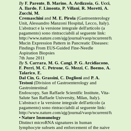
By
F. Parente
,
B. Marino
,
A. Ardizzoia
,
G. Ucci
,
A. Ilardo
,
F. Limonta
,
P. Villani
,
R. Moretti
,
A.
Zucchi
,
M.
Cremaschini
and
M. E. Pirola
(Gastroenterology
Unit, Alessandro Manzoni Hospital, Lecco, Italy).
L'abstract e la versione integrale dell'articolo (a
pagamento) sono rintracciabili al seguente link:
http://www.nature.com/ajg/journal/vaop/ncurrent/full/ajg201
Mucin Expression Pattern in Pancreatic Diseases:
Findings From EUS-Guided Fine-Needle
Aspiration Biopsies
7th June 2011
By
S. Carrara
,
M. G. Cangi
,
P. G. Arcidiacono
,
F. Perri
,
M. C. Petrone
,
G. Mezzi
,
C. Boemo
,
A.
Talarico
,
E.
Dal Cin
,
G. Grassini
,
C. Doglioni
and
P. A.
Testoni
(Division of Gastroenterology and
Gastrointestinal
Endoscopy, San Raffaele Scientific Institute, Vita-
Salute San Raffaele University, Milan, Italy).
L'abstract e la versione integrale dell'articolo (a
pagamento) sono rintracciabili al seguente link:
http://www.nature.com/ajg/journal/vaop/ncurrent/full/ajg201
•
Nature Immunology
Distinct microRNA signatures in human
lymphocyte subsets and enforcement of the naive