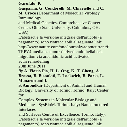
Garofalo
,
P.
Gasparini
,
G. Condorelli
,
M. Chiariello
and
C.
M. Croce
(Department of Molecular Virology,
Immunology
and Medical Genetics, Comprehensive Cancer
Center, Ohio State University, Columbus, OH,
USA).
L'abstract e la versione integrale dell'articolo (a
pagamento) sono rintracciabili al seguente link:
http://www.nature.com/onc/journal/vaop/ncurrent/full/onc20
TRPV4 mediates tumor-derived endothelial cell
migration via arachidonic acid-activated
actin remodelling
20th June 2011
By
A. Fiorio Pla
,
H. L. Ong
,
K. T. Cheng
,
A.
Brossa
,
B. Bussolati
,
T. Lockwich
,
B. Paria
,
L.
Munaron
and
I.
S. Ambudkar
(Department of Animal and Human
Biology, University of Torino, Torino, Italy; Center
for
Complex Systems in Molecular Biology and
Medicine - SysBioM, Torino, Italy; Nanostructured
Interfaces
and Surfaces Centre of Excellence, Torino, Italy).
L'abstract e la versione integrale dell'articolo (a
pagamento) sono rintracciabili al seguente link: