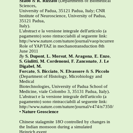
Szabò
&
R. Rizzato
(Departments of Biomedical
Sciences,
University of Padua, 35121 Padua, Italy; CNR
Institute of Neuroscience, University of Padua,
35121 Padua,
Italy).
L'abstract e la versione integrale dell'articolo (a
pagamento) sono rintracciabili al seguente link:
http://www.nature.com/nature/journal/vaop/ncurrent/full/nat
Role of YAP/TAZ in mechanotransduction 8th
June 2011
By
S. Dupont
,
L. Morsut
,
M. Aragona
,
E. Enzo
,
S. Giulitti
,
M. Cordenonsi
,
F. Zanconato
,
J. Le
Digabel
,
M.
Forcato
,
S. Bicciato
,
N. Elvassore
&
S. Piccolo
(Department of Histology, Microbiology and
Medical
Biotechnologies, University of Padua School of
Medicine, viale Colombo 3, 35131 Padua, Italy).
L'abstract e la versione integrale dell'articolo (a
pagamento) sono rintracciabili al seguente link:
http://www.nature.com/nature/journal/v474/n7350/full/natur
•
Nature Geoscience
Chinese stalagmite 18O controlled by changes in
the Indian monsoon during a simulated
Heinrich event