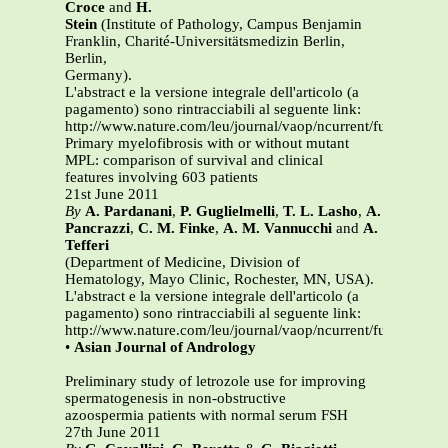
Croce
and
H.
Stein
(Institute of Pathology, Campus Benjamin
Franklin, Charité-Universitätsmedizin Berlin,
Berlin,
Germany).
L'abstract e la versione integrale dell'articolo (a
pagamento) sono rintracciabili al seguente link:
http://www.nature.com/leu/journal/vaop/ncurrent/full/leu201
Primary myelofibrosis with or without mutant
MPL: comparison of survival and clinical
features involving 603 patients
21st June 2011
By
A. Pardanani
,
P. Guglielmelli
,
T. L. Lasho
,
A.
Pancrazzi
,
C. M. Finke
,
A. M. Vannucchi
and
A.
Tefferi
(Department of Medicine, Division of
Hematology, Mayo Clinic, Rochester, MN, USA).
L'abstract e la versione integrale dell'articolo (a
pagamento) sono rintracciabili al seguente link:
http://www.nature.com/leu/journal/vaop/ncurrent/full/leu201
•
Asian Journal of Andrology
Preliminary study of letrozole use for improving
spermatogenesis in non-obstructive
azoospermia patients with normal serum FSH
27th June 2011