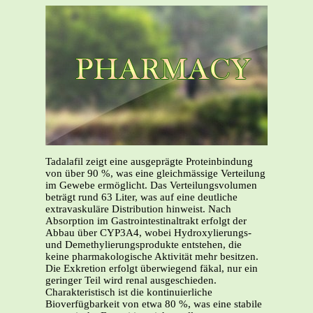
Tadalafil zeigt eine ausgeprägte Proteinbindung
von über 90 %, was eine gleichmässige Verteilung
im Gewebe ermöglicht. Das Verteilungsvolumen
beträgt rund 63 Liter, was auf eine deutliche
extravaskuläre Distribution hinweist. Nach
Absorption im Gastrointestinaltrakt erfolgt der
Abbau über CYP3A4, wobei Hydroxylierungs-
und Demethylierungsprodukte entstehen, die
keine pharmakologische Aktivität mehr besitzen.
Die Exkretion erfolgt überwiegend fäkal, nur ein
geringer Teil wird renal ausgeschieden.
Charakteristisch ist die kontinuierliche
Bioverfügbarkeit von etwa 80 %, was eine stabile