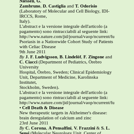
Niessen
,
G.
Zambruno
,
D. Castiglia
and
T. Odorisio
(Laboratory of Molecular and Cell Biology, IDI-
IRCCS, Rome,
Italy).
L'abstract e la versione integrale dell'articolo (a
pagamento) sono rintracciabili al seguente link:
http://www.nature.com/jid/journal/vaop/ncurrent/full/jid2011
Psoriasis in a Nationwide Cohort Study of Patients
with Celiac Disease
9th June 2011
By
J.
F. Ludvigsson
,
B. Lindelöf
,
F. Zingone
and
C. Ciacci
(Department of Pediatrics, Örebro
University
Hospital, Örebro, Sweden; Clinical Epidemiology
Unit, Department of Medicine, Karolinska
Institutet,
Stockholm, Sweden).
L'abstract e la versione integrale dell'articolo (a
pagamento) sono rintracciabili al seguente link:
http://www.nature.com/jid/journal/vaop/ncurrent/full/jid2011
•
Cell Death & Disease
New therapeutic targets in Alzheimer's disease:
brain deregulation of calcium and zinc
23rd June 2011
By
C. Corona
,
A Pensalfini
,
V. Frazzini
&
S. L.
Sensi
(Molecular Neurology Unit, Center of