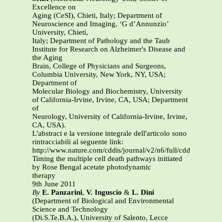
Excellence on
Aging (CeSI), Chieti, Italy; Department of
Neuroscience and Imaging, ‘G d’Annunzio’
University, Chieti,
Italy; Department of Pathology and the Taub
Institute for Research on Alzheimer's Disease and
the Aging
Brain, College of Physicians and Surgeons,
Columbia University, New York, NY, USA;
Department of
Molecular Biology and Biochemistry, University
of California-Irvine, Irvine, CA, USA; Department
of
Neurology, University of California-Irvine, Irvine,
CA, USA).
L'abstract e la versione integrale dell'articolo sono
rintracciabili al seguente link:
http://www.nature.com/cddis/journal/v2/n6/full/cddis201157a
Timing the multiple cell death pathways initiated
by Rose Bengal acetate photodynamic
therapy
9th June 2011
By
E. Panzarini
,
V. Inguscio
&
L. Dini
(Department of Biological and Environmental
Science and Technology
(Di.S.Te.B.A.), University of Salento, Lecce