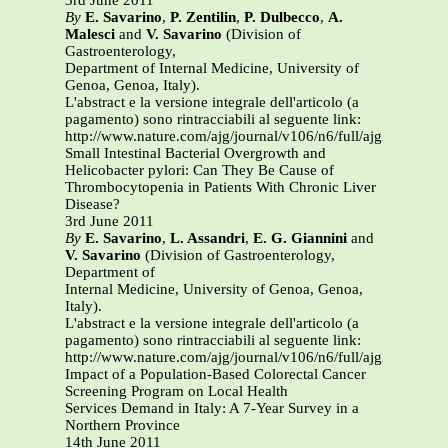
3rd June 2011
By
E. Savarino
,
P. Zentilin
,
P. Dulbecco
,
A.
Malesci
and
V. Savarino
(Division of
Gastroenterology,
Department of Internal Medicine, University of
Genoa, Genoa, Italy).
L'abstract e la versione integrale dell'articolo (a
pagamento) sono rintracciabili al seguente link:
http://www.nature.com/ajg/journal/v106/n6/full/ajg201190a.
Small Intestinal Bacterial Overgrowth and
Helicobacter pylori: Can They Be Cause of
Thrombocytopenia in Patients With Chronic Liver
Disease?
3rd June 2011
By
E. Savarino
,
L. Assandri
,
E. G. Giannini
and
V. Savarino
(Division of Gastroenterology,
Department of
Internal Medicine, University of Genoa, Genoa,
Italy).
L'abstract e la versione integrale dell'articolo (a
pagamento) sono rintracciabili al seguente link:
http://www.nature.com/ajg/journal/v106/n6/full/ajg2011106a
Impact of a Population-Based Colorectal Cancer
Screening Program on Local Health
Services Demand in Italy: A 7-Year Survey in a
Northern Province
14th June 2011