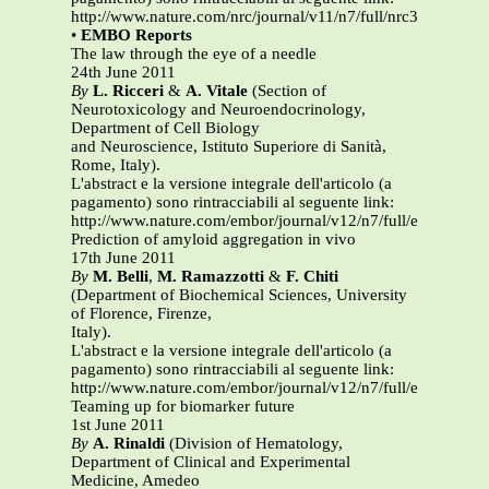
http://www.nature.com/nrc/journal/v11/n7/full/nrc3057.html
•
EMBO Reports
The law through the eye of a needle
24th June 2011
By
L. Ricceri
&
A. Vitale
(Section of
Neurotoxicology and Neuroendocrinology,
Department of Cell Biology
and Neuroscience, Istituto Superiore di Sanità,
Rome, Italy).
L'abstract e la versione integrale dell'articolo (a
pagamento) sono rintracciabili al seguente link:
http://www.nature.com/embor/journal/v12/n7/full/embor2011
Prediction of amyloid aggregation in vivo
17th June 2011
By
M. Belli
,
M. Ramazzotti
&
F. Chiti
(Department of Biochemical Sciences, University
of Florence, Firenze,
Italy).
L'abstract e la versione integrale dell'articolo (a
pagamento) sono rintracciabili al seguente link:
http://www.nature.com/embor/journal/v12/n7/full/embor2011
Teaming up for biomarker future
1st June 2011
By
A. Rinaldi
(Division of Hematology,
Department of Clinical and Experimental
Medicine, Amedeo