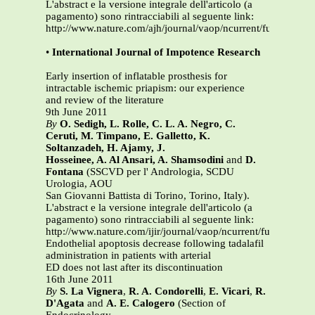
L'abstract e la versione integrale dell'articolo (a
pagamento) sono rintracciabili al seguente link:
http://www.nature.com/ajh/journal/vaop/ncurrent/full/ajh201
•
International Journal of Impotence Research
Early insertion of inflatable prosthesis for
intractable ischemic priapism: our experience
and review of the literature
9th June 2011
By
O. Sedigh, L. Rolle, C. L. A. Negro, C.
Ceruti, M. Timpano, E. Galletto, K.
Soltanzadeh, H. Ajamy, J.
Hosseinee, A. Al Ansari, A. Shamsodini
and
D.
Fontana
(SSCVD per l' Andrologia, SCDU
Urologia, AOU
San Giovanni Battista di Torino, Torino, Italy).
L'abstract e la versione integrale dell'articolo (a
pagamento) sono rintracciabili al seguente link:
http://www.nature.com/ijir/journal/vaop/ncurrent/full/ijir201
Endothelial apoptosis decrease following tadalafil
administration in patients with arterial
ED does not last after its discontinuation
16th June 2011
By
S. La Vignera
,
R. A. Condorelli
,
E. Vicari
,
R.
D'Agata
and
A. E. Calogero
(Section of