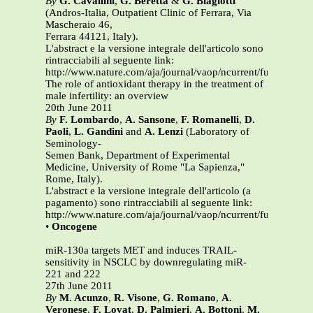
By
G. Cavallini
,
G. Beretta
&
G. Biagiotti
(Andros-Italia, Outpatient Clinic of Ferrara, Via
Mascheraio 46,
Ferrara 44121, Italy).
L'abstract e la versione integrale dell'articolo sono
rintracciabili al seguente link:
http://www.nature.com/aja/journal/vaop/ncurrent/full/aja201
The role of antioxidant therapy in the treatment of
male infertility: an overview
20th June 2011
By
F. Lombardo
,
A. Sansone
,
F. Romanelli
,
D.
Paoli
,
L. Gandini
and
A. Lenzi
(Laboratory of
Seminology-
Semen Bank, Department of Experimental
Medicine, University of Rome "La Sapienza,"
Rome, Italy).
L'abstract e la versione integrale dell'articolo (a
pagamento) sono rintracciabili al seguente link:
http://www.nature.com/aja/journal/vaop/ncurrent/full/aja201
•
Oncogene
miR-130a targets MET and induces TRAIL-
sensitivity in NSCLC by downregulating miR-
221 and 222
27th June 2011
By
M. Acunzo
,
R. Visone
,
G. Romano
,
A.
Veronese
,
F. Lovat
,
D. Palmieri
,
A. Bottoni
,
M.