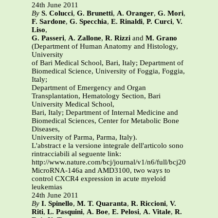
24th June 2011
By
S. Colucci
,
G. Brunetti
,
A. Oranger
,
G. Mori
,
F. Sardone
,
G. Specchia
,
E. Rinaldi
,
P. Curci
,
V.
Liso
,
G. Passeri
,
A. Zallone
,
R. Rizzi
and
M. Grano
(Department of Human Anatomy and Histology,
University
of Bari Medical School, Bari, Italy; Department of
Biomedical Science, University of Foggia, Foggia,
Italy;
Department of Emergency and Organ
Transplantation, Hematology Section, Bari
University Medical School,
Bari, Italy; Department of Internal Medicine and
Biomedical Sciences, Center for Metabolic Bone
Diseases,
University of Parma, Parma, Italy).
L'abstract e la versione integrale dell'articolo sono
rintracciabili al seguente link:
http://www.nature.com/bcj/journal/v1/n6/full/bcj201122a.htm
MicroRNA-146a and AMD3100, two ways to
control CXCR4 expression in acute myeloid
leukemias
24th June 2011
By
I. Spinello
,
M. T. Quaranta
,
R. Riccioni
,
V.
Riti
,
L. Pasquini
,
A. Boe
,
E. Pelosi
,
A. Vitale
,
R.