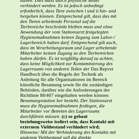
haben. Dies muss durch physische Mittel
verhindert werden. Es ist jedoch unbedingt
erforderlich, dass Tiere zwischen i und ii hin- und
hergehen können. Entsprechend gilt, dass das mit
den Tieren arbeitende Personal auf die
Tierbereiche beschränkt bleiben muss und ohne
Anwendung der vom Stationsarzt festgelegten
Hygienemaßnahmen keinen Zugang zum Labor-/
Lagerbereich haben darf.
Entsprechend gilt auch,
dass im Verarbeitungsraum und Lager arbeitende
Mitarbeiter keinen Zugang zu den Tierbereichen
haben dürfen. Es ist sorgfältig darauf zu achten,
dass keine Möglichkeit zur Kontaminierung des
Lagerraums von anderen Teilen der
Das Repvet
Handbuch über die Regeln der Technik als
Anleitung für alle Organisationen im Bereich
künstliche Besamung sowie für die zuständigen
Behörden, darüber wie die Anforderungen der
Richtlinie 88/407 eingehalten werden können
Besamungsstation her besteht. Der Stationsarzt
muss die Hygienemaßnahmen festlegen, die
Mitarbeiter vor Betreten des Lagerraums
durchführen müssen.
(c) so gebaut
beziehungsweise isoliert sein, dass Kontakt mit
externem Viehbestand verhindert wird;
Hinweise: Mit der Verhinderung des Kontakts mit
anderem Viehbestand soll die direkte