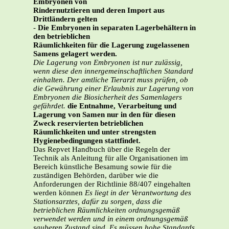
Embryonen von
Rindernutztieren und deren Import aus
Drittländern gelten
-
Die Embryonen in separaten Lagerbehältern in
den betrieblichen
Räumlichkeiten für die Lagerung zugelassenen
Samens gelagert werden.
Die Lagerung von Embryonen ist nur zulässig,
wenn diese den innergemeinschaftlichen Standard
einhalten. Der amtliche Tierarzt muss prüfen, ob
die Gewährung einer Erlaubnis zur Lagerung von
Embryonen die Biosicherheit des Samenlagers
gefährdet.
die Entnahme, Verarbeitung und
Lagerung von Samen nur in den für diesen
Zweck reservierten betrieblichen
Räumlichkeiten und unter strengsten
Hygienebedingungen stattfindet.
Das Repvet Handbuch über die Regeln der
Technik als Anleitung für alle Organisationen im
Bereich künstliche Besamung sowie für die
zuständigen Behörden, darüber wie die
Anforderungen der Richtlinie 88/407 eingehalten
werden können
Es liegt in der Verantwortung des
Stationsarztes, dafür zu sorgen, dass die
betrieblichen Räumlichkeiten ordnungsgemäß
verwendet werden und in einem ordnungsgemäß
sauberen Zustand sind. Es müssen hohe Standards