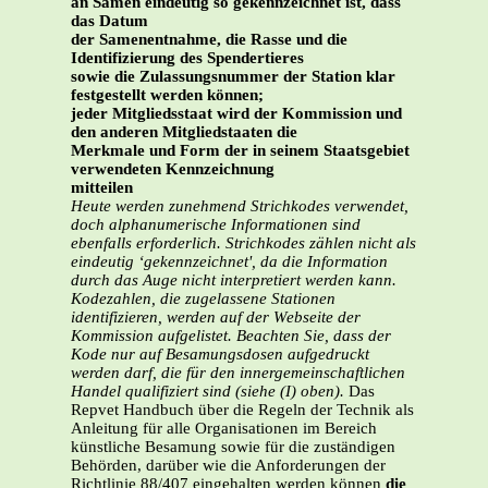
an Samen eindeutig so gekennzeichnet ist, dass
das Datum
der Samenentnahme, die Rasse und die
Identifizierung des Spendertieres
sowie die Zulassungsnummer der Station klar
festgestellt werden können;
jeder Mitgliedsstaat wird der Kommission und
den anderen Mitgliedstaaten die
Merkmale und Form der in seinem Staatsgebiet
verwendeten Kennzeichnung
mitteilen
Heute werden zunehmend Strichkodes verwendet,
doch alphanumerische Informationen sind
ebenfalls erforderlich. Strichkodes zählen nicht als
eindeutig ‘gekennzeichnet', da die Information
durch das Auge nicht interpretiert werden kann.
Kodezahlen, die zugelassene Stationen
identifizieren, werden auf der Webseite der
Kommission aufgelistet. Beachten Sie, dass der
Kode nur auf Besamungsdosen aufgedruckt
werden darf, die für den innergemeinschaftlichen
Handel qualifiziert sind (siehe (I) oben).
Das
Repvet Handbuch über die Regeln der Technik als
Anleitung für alle Organisationen im Bereich
künstliche Besamung sowie für die zuständigen
Behörden, darüber wie die Anforderungen der
Richtlinie 88/407 eingehalten werden können
die