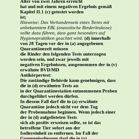
Alter von zwei Jahren erreicht
hat und mit einem negativen Ergebnis gemäß
Kapitel II.1 (c) getestet worden
ist;
Hinweise: Das Vorhandensein eines Tieres mit
unbekanntem EBL (enzootische Rinderleukose)
sollte dazu führen, dass ganz besonders auf
Hygienepraktiken geachtet wird.
(d) innerhalb
von 28 Tagen vor der in (a) angegebenen
Quarantänezeit müssen
die Rinder den folgenden Tests unterzogen
worden sein, und zwar jeweils mit
negativen Ergebnissen, ausgenommen der in (v)
erwähnte BVD/MD
Antikörpertest:
Die zuständige Behörde kann genehmigen, dass
die in (d) erwähnten Tests an
in der Quarantänestation entnommenen Proben
durchgeführt werden dürfen.
In diesem Fall darf die in (a) erwähnte
Quarantäne jedoch nicht vor dem Tag
der Probennahme beginnen. Wenn jedoch einer
der in (d) aufgelisteten Tests
sich als positiv erweisen sollte, so ist das
betroffene Tier sofort aus der
Isoliereinheit zu entfernen. Im Fall der
Gruppenisolierung darf die in (a)