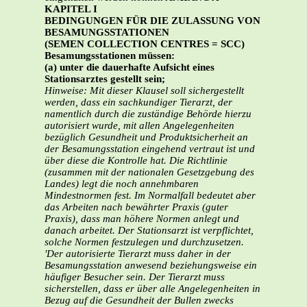
KAPITEL I
BEDINGUNGEN FÜR DIE ZULASSUNG VON
BESAMUNGSSTATIONEN
(SEMEN COLLECTION CENTRES = SCC)
Besamungsstationen müssen:
(a) unter die dauerhafte Aufsicht eines
Stationsarztes gestellt sein;
Hinweise: Mit dieser Klausel soll sichergestellt
werden, dass ein sachkundiger Tierarzt, der
namentlich durch die zuständige Behörde hierzu
autorisiert wurde, mit allen Angelegenheiten
bezüglich Gesundheit und Produktsicherheit an
der Besamungsstation eingehend vertraut ist und
über diese die Kontrolle hat. Die Richtlinie
(zusammen mit der nationalen Gesetzgebung des
Landes) legt die noch annehmbaren
Mindestnormen fest. Im Normalfall bedeutet aber
das Arbeiten nach bewährter Praxis (guter
Praxis), dass man höhere Normen anlegt und
danach arbeitet. Der Stationsarzt ist verpflichtet,
solche Normen festzulegen und durchzusetzen.
'Der autorisierte Tierarzt muss daher in der
Besamungsstation anwesend beziehungsweise ein
häufiger Besucher sein. Der Tierarzt muss
sicherstellen, dass er über alle Angelegenheiten in
Bezug auf die Gesundheit der Bullen zwecks