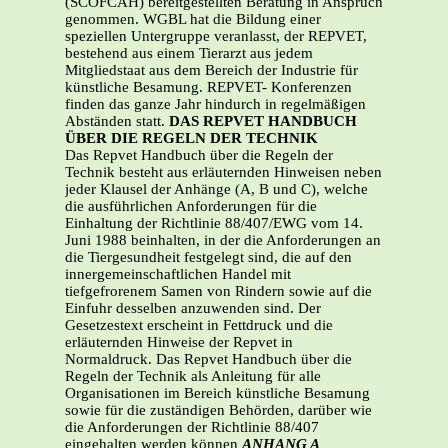
(SCOFCAH) bereitgestellten Beratung in Anspruch
genommen. WGBL hat die Bildung einer
speziellen Untergruppe veranlasst, der REPVET,
bestehend aus einem Tierarzt aus jedem
Mitgliedstaat aus dem Bereich der Industrie für
künstliche Besamung. REPVET- Konferenzen
finden das ganze Jahr hindurch in regelmäßigen
Abständen statt.
DAS REPVET HANDBUCH
ÜBER DIE REGELN DER TECHNIK
Das Repvet Handbuch über die Regeln der
Technik besteht aus erläuternden Hinweisen neben
jeder Klausel der Anhänge (A, B und C), welche
die ausführlichen Anforderungen für die
Einhaltung der Richtlinie 88/407/EWG vom 14.
Juni 1988 beinhalten, in der die Anforderungen an
die Tiergesundheit festgelegt sind, die auf den
innergemeinschaftlichen Handel mit
tiefgefrorenem Samen von Rindern sowie auf die
Einfuhr desselben anzuwenden sind. Der
Gesetzestext erscheint in Fettdruck und die
erläuternden Hinweise der Repvet in
Normaldruck. Das Repvet Handbuch über die
Regeln der Technik als Anleitung für alle
Organisationen im Bereich künstliche Besamung
sowie für die zuständigen Behörden, darüber wie
die Anforderungen der Richtlinie 88/407
eingehalten werden können
ANHANG A