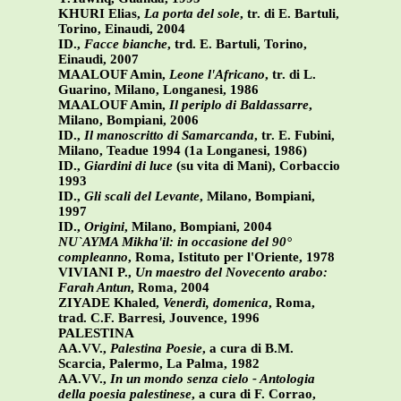
KHURI Elias,
La porta del sole
, tr. di E. Bartuli,
Torino, Einaudi, 2004
ID.,
Facce bianche
, trd. E. Bartuli, Torino,
Einaudi, 2007
MAALOUF Amin,
Leone l'Africano
, tr. di L.
Guarino, Milano, Longanesi, 1986
MAALOUF Amin,
Il periplo di Baldassarre
,
Milano, Bompiani, 2006
ID.,
Il manoscritto di Samarcanda
, tr. E. Fubini,
Milano, Teadue 1994 (1a Longanesi, 1986)
ID.,
Giardini di luce
(su vita di Mani), Corbaccio
1993
ID.,
Gli scali del Levante
, Milano, Bompiani,
1997
ID.,
Origini
, Milano, Bompiani, 2004
NU`AYMA Mikha'il: in occasione del 90°
compleanno
, Roma, Istituto per l'Oriente, 1978
VIVIANI P.,
Un maestro del Novecento arabo:
Farah Antun
, Roma, 2004
ZIYADE Khaled,
Venerdì, domenica
, Roma,
trad. C.F. Barresi, Jouvence, 1996
PALESTINA
AA.VV.,
Palestina Poesie
, a cura di B.M.
Scarcia, Palermo, La Palma, 1982
AA.VV.,
In un mondo senza cielo - Antologia
della poesia palestinese
, a cura di F. Corrao,