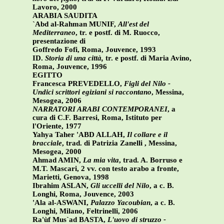
Lavoro, 2000
ARABIA SAUDITA
`Abd al-Rahman MUNIF,
All'est del
Mediterraneo
, tr. e postf. di M. Ruocco,
presentazione di
Goffredo Fofi, Roma, Jouvence, 1993
ID.
Storia di una città,
tr. e postf. di Maria Avino,
Roma, Jouvence, 1996
EGITTO
Francesca PREVEDELLO,
Figli del Nilo -
Undici scrittori egiziani si raccontano
, Messina,
Mesogea, 2006
NARRATORI ARABI CONTEMPORANEI
, a
cura di C.F. Barresi, Roma, Istituto per
l'Oriente, 1977
Yahya Taher 'ABD ALLAH,
Il collare e il
bracciale
, trad. di Patrizia Zanelli , Messina,
Mesogea, 2000
Ahmad AMIN,
La mia vita
, trad. A. Borruso e
M.T. Mascari, 2 vv. con testo arabo a fronte,
Marietti, Genova, 1998
Ibrahim ASLAN,
Gli uccelli del Nilo
, a c. B.
Longhi, Roma, Jouvence, 2003
'Ala al-ASWANI,
Palazzo Yacoubian
, a c. B.
Longhi, Milano, Feltrinelli, 2006
Ra'ùf Mus`ad BASTA,
L'uovo di struzzo -