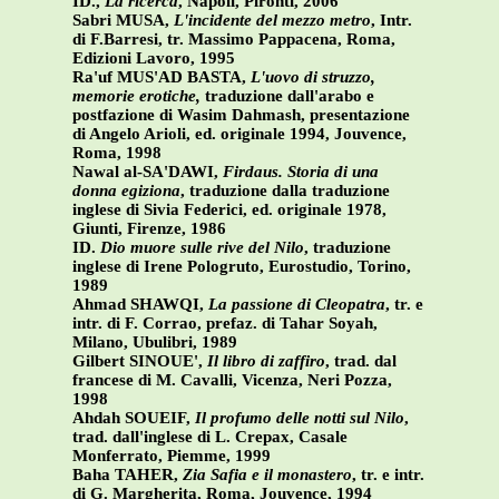
ID.,
La ricerca
, Napoli, Pironti, 2006
Sabri MUSA,
L'incidente del mezzo metro
, Intr.
di F.Barresi, tr. Massimo Pappacena, Roma,
Edizioni Lavoro, 1995
Ra'uf MUS'AD BASTA,
L'uovo di struzzo,
memorie erotiche,
traduzione dall'arabo e
postfazione di Wasim Dahmash, presentazione
di Angelo Arioli, ed. originale 1994, Jouvence,
Roma, 1998
Nawal al-SA'DAWI,
Firdaus. Storia di una
donna egiziona
, traduzione dalla traduzione
inglese di Sivia Federici, ed. originale 1978,
Giunti, Firenze, 1986
ID.
Dio muore sulle rive del Nilo
, traduzione
inglese di Irene Pologruto, Eurostudio, Torino,
1989
Ahmad SHAWQI,
La passione di Cleopatra
, tr. e
intr. di F. Corrao, prefaz. di Tahar Soyah,
Milano, Ubulibri, 1989
Gilbert SINOUE',
Il libro di zaffiro
, trad. dal
francese di M. Cavalli, Vicenza, Neri Pozza,
1998
Ahdah SOUEIF,
Il profumo delle notti sul Nilo
,
trad. dall'inglese di L. Crepax, Casale
Monferrato, Piemme, 1999
Baha TAHER,
Zia Safia e il monastero
, tr. e intr.
di G. Margherita, Roma, Jouvence, 1994