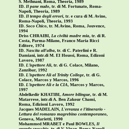
S. Methnani, Roma, Theoria, 1989
ID.
Il pane nudo
, tr. di M. Fortunato, Roma-
Napoli, Theoria, 1989
ID.
Il tempo degli errori
, tr. e cura di M. Avino,
Roma-Napoli, Theoria, 1993
ID.
Soco Chico
, tr. M.Avino, Roma, Jouvence,
1994
Driss CHRAIBI,
La civiltà madre mia
, tr. di R.
Costa, Parma-Milano, Franco Maria Ricci
Editore, 1974
ID.
Nascita all'alba
, tr. di C. Paterlini e R.
Damiani, intr.di M. EI Houssi, Roma, Edizoni
Lavoro, 1987
ID.
L'ispettore Alì
, tr. di G. Colace, Milano,
Zanzibar, 1992
ID.
L'ispettore Alì al Trinity College
, tr. di G.
Colace, Marcos y Marcos, 1996
ID.
L'ispettore Alì e la CIA
, Marcos y Marcos,
1997
Abdelkedir KHATIBI,
Amore bilingue
, tr. di M.
Matarrese, intr.di A. Ben Zakour Chami,
Roma, Edizioni Lavoro, 1992
Jacques MADELAIN,
L'erranza e l'itinerario -
Lettura del romanzo magrebino contemporaneo
,
Genova, Marietti, 1990
Mohammed MRABET e Paul BOWLES,
Il
grande specchio
, tr. di V. Vigan, Roma-Napoli,