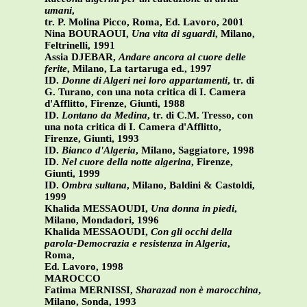
umani
,
tr. P. Molina Picco, Roma, Ed. Lavoro, 2001
Nina BOURAOUI,
Una vita di sguardi
, Milano,
Feltrinelli, 1991
Assia DJEBAR,
Andare ancora al cuore delle
ferite
, Milano, La tartaruga ed., 1997
ID.
Donne di Algeri nei loro appartamenti
, tr. di
G. Turano, con una nota critica di I. Camera
d'Afflitto, Firenze, Giunti, 1988
ID.
Lontano da Medina
, tr. di C.M. Tresso, con
una nota critica di I. Camera d'Afflitto,
Firenze, Giunti, 1993
ID.
Bianco d'Algeria
, Milano, Saggiatore, 1998
ID.
Nel cuore della notte algerina
, Firenze,
Giunti, 1999
ID.
Ombra sultana
, Milano, Baldini & Castoldi,
1999
Khalida MESSAOUDI,
Una donna in piedi
,
Milano, Mondadori, 1996
Khalida MESSAOUDI,
Con gli occhi della
parola-Democrazia e resistenza in Algeria
,
Roma,
Ed. Lavoro, 1998
MAROCCO
Fatima MERNISSI,
Sharazad non è marocchina
,
Milano, Sonda, 1993