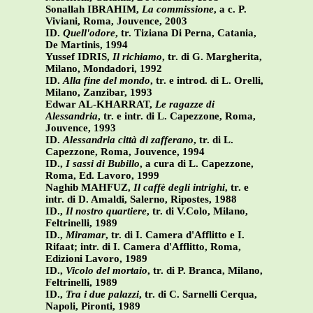
Sonallah IBRAHIM,
La commissione
, a c. P.
Viviani, Roma, Jouvence, 2003
ID.
Quell'odore
, tr. Tiziana Di Perna, Catania,
De Martinis, 1994
Yussef IDRIS,
Il richiamo
, tr. di G. Margherita,
Milano, Mondadori, 1992
ID.
Alla fine del mondo
, tr. e introd. di L. Orelli,
Milano, Zanzibar, 1993
Edwar AL-KHARRAT,
Le ragazze di
Alessandria
, tr. e intr. di L. Capezzone, Roma,
Jouvence, 1993
ID.
Alessandria città di zafferano
, tr. di L.
Capezzone, Roma, Jouvence, 1994
ID.,
I sassi di Bubillo
, a cura di L. Capezzone,
Roma, Ed. Lavoro, 1999
Naghib MAHFUZ,
Il caffè degli intrighi
, tr. e
intr. di D. Amaldi, Salerno, Ripostes, 1988
ID.,
Il nostro quartiere
, tr. di V.Colo, Milano,
Feltrinelli, 1989
ID.,
Miramar
, tr. di I. Camera d'Afflitto e I.
Rifaat; intr. di I. Camera d'Afflitto, Roma,
Edizioni Lavoro, 1989
ID.,
Vicolo del mortaio
, tr. di P. Branca, Milano,
Feltrinelli, 1989
ID.,
Tra i due palazzi
, tr. di C. Sarnelli Cerqua,
Napoli, Pironti, 1989