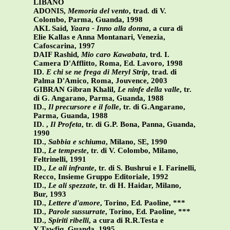
LIBANO
ADONIS,
Memoria del vento
, trad. di V.
Colombo, Parma, Guanda, 1998
AKL Said,
Yaara - Inno alla donna
, a cura di
Elie Kallas e Anna Montanari, Venezia,
Cafoscarina, 1997
DAIF Rashid,
Mio caro Kawabata
, trd. I.
Camera D'Afflitto, Roma, Ed. Lavoro, 1998
ID.
E chi se ne frega di Meryl Strip
, trad. di
Palma D'Amico, Roma, Jouvence, 2003
GIBRAN Gibran Khalil,
Le ninfe della valle
, tr.
di G. Angarano, Parma, Guanda, 1988
ID.,
Il precursore e il folle
, tr. di G.Angarano,
Parma, Guanda, 1988
ID. ,
Il Profeta
, tr. di G.P. Bona, Panna, Guanda,
1990
ID.,
Sabbia e schiuma
, Milano, SE, 1990
ID.,
Le tempeste
, tr. di V. Colombo, Milano,
Feltrinelli, 1991
ID.,
Le ali infrante
, tr. di S. Bushrui e I. Farinelli,
Recco, Insieme Gruppo Editoriale, 1992
ID.,
Le ali spezzate
, tr. di H. Haidar, Milano,
Bur, 1993
ID.,
Lettere d'amore
, Torino, Ed. Paoline, ***
ID.,
Parole sussurrate
, Torino, Ed. Paoline, ***
ID.,
Spiriti ribelli
, a cura di R.R.Testa e
Y.Tawfiq, Guanda, 1995