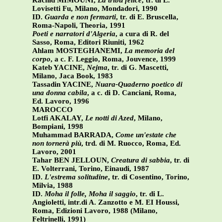
Rachid MIMOUNI,
La tribù felice
, tr. di L.
Lovisetti Fu, Milano, Mondadori, 1990
ID.
Guarda e non fermarti
, tr. di E. Bruscella,
Roma-Napoli, Theoria, 1991
Poeti e narratori d'Algeria
, a cura di R. del
Sasso, Roma, Editori Riuniti, 1962
Ahlam MOSTEGHANEMI,
La memoria del
corpo
, a c. F. Leggio, Roma, Jouvence, 1999
Kateb YACINE,
Nejma
, tr. di G. Mascetti,
Milano, Jaca Book, 1983
Tassadin YACINE,
Nuara-Quaderno poetico di
una donna cabila
, a c. di D. Canciani, Roma,
Ed. Lavoro, 1996
MAROCCO
Lotfi AKALAY,
Le notti di Azed
, Milano,
Bompiani, 1998
Muhammad BARRADA,
Come un'estate che
non tornerà più
, trd. di M. Ruocco, Roma, Ed.
Lavoro, 2001
Tahar BEN JELLOUN,
Creatura di sabbia
, tr. di
E. Volterrani, Torino, Einaudi, 1987
ID.
L'estrema solitudine
, tr. di Cosentino, Torino,
Milvia, 1988
ID.
Moha il folle, Moha il saggio
, tr. di L.
Angioletti, intr.di A. Zanzotto e M. EI Houssi,
Roma, Edizioni Lavoro, 1988 (Milano,
Feltrinelli, 1991)