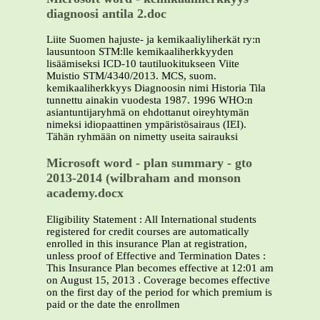
diagnoosi antila 2.doc
Liite Suomen hajuste- ja kemikaaliyliherkät ry:n
lausuntoon STM:lle kemikaaliherkkyyden
lisäämiseksi ICD-10 tautiluokitukseen Viite
Muistio STM/4340/2013. MCS, suom.
kemikaaliherkkyys Diagnoosin nimi Historia Tila
tunnettu ainakin vuodesta 1987. 1996 WHO:n
asiantuntijaryhmä on ehdottanut oireyhtymän
nimeksi idiopaattinen ympäristösairaus (IEI).
Tähän ryhmään on nimetty useita sairauksi
Microsoft word - plan summary - gto
2013-2014 (wilbraham and monson
academy.docx
Eligibility Statement : All International students
registered for credit courses are automatically
enrolled in this insurance Plan at registration,
unless proof of Effective and Termination Dates :
This Insurance Plan becomes effective at 12:01 am
on August 15, 2013 . Coverage becomes effective
on the first day of the period for which premium is
paid or the date the enrollmen