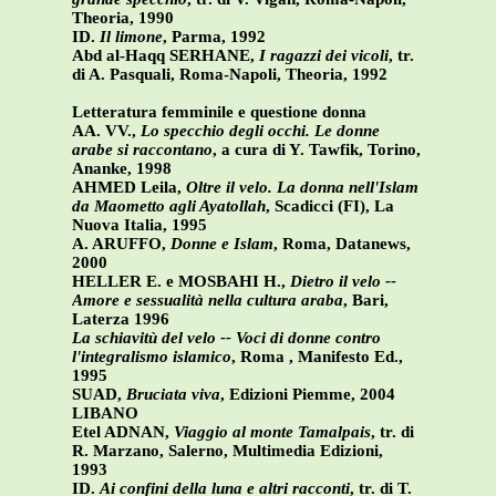
Theoria, 1990
ID.
Il limone
, Parma, 1992
Abd al-Haqq SERHANE,
I ragazzi dei vicoli
, tr.
di A. Pasquali, Roma-Napoli, Theoria, 1992
Letteratura femminile e questione donna
AA. VV.,
Lo specchio degli occhi. Le donne
arabe si raccontano
, a cura di Y. Tawfik, Torino,
Ananke, 1998
AHMED Leila,
Oltre il velo. La donna nell'Islam
da Maometto agli Ayatollah
, Scadicci (FI), La
Nuova Italia, 1995
A. ARUFFO,
Donne e Islam
, Roma, Datanews,
2000
HELLER E. e MOSBAHI H.,
Dietro il velo --
Amore e sessualità nella cultura araba
, Bari,
Laterza 1996
La schiavitù del velo -- Voci di donne contro
l'integralismo islamico
, Roma , Manifesto Ed.,
1995
SUAD,
Bruciata viva
, Edizioni Piemme, 2004
LIBANO
Etel ADNAN,
Viaggio al monte Tamalpais
, tr. di
R. Marzano, Salerno, Multimedia Edizioni,
1993
ID.
Ai confini della luna e altri racconti
, tr. di T.