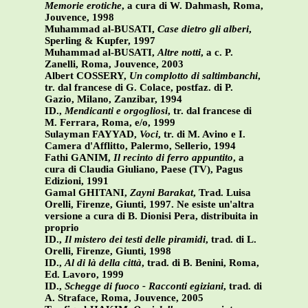
Memorie erotiche
, a cura di W. Dahmash, Roma,
Jouvence, 1998
Muhammad al-BUSATI,
Case dietro gli alberi
,
Sperling & Kupfer, 1997
Muhammad al-BUSATI,
Altre notti
, a c. P.
Zanelli, Roma, Jouvence, 2003
Albert COSSERY,
Un complotto di saltimbanchi
,
tr. dal francese di G. Colace, postfaz. di P.
Gazio, Milano, Zanzibar, 1994
ID.,
Mendicanti e orgogliosi
, tr. dal francese di
M. Ferrara, Roma, e/o, 1999
Sulayman FAYYAD,
Voci
, tr. di M. Avino e I.
Camera d'Afflitto, Palermo, Sellerio, 1994
Fathi GANIM,
Il recinto di ferro appuntito
, a
cura di Claudia Giuliano, Paese (TV), Pagus
Edizioni, 1991
Gamal GHITANI,
Zayni Barakat
, Trad. Luisa
Orelli, Firenze, Giunti, 1997. Ne esiste un'altra
versione a cura di B. Dionisi Pera, distribuita in
proprio
ID.,
Il mistero dei testi delle piramidi
, trad. di L.
Orelli, Firenze, Giunti, 1998
ID.,
Al di là della città
, trad. di B. Benini, Roma,
Ed. Lavoro, 1999
ID.,
Schegge di fuoco - Racconti egiziani
, trad. di
A. Straface, Roma, Jouvence, 2005