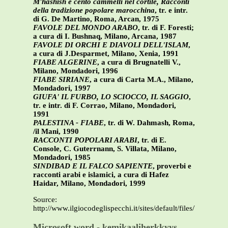
M'hashish e cento cammelli nel cortile, Racconti
della tradizione popolare marocchina
, tr. e intr.
di G. De Martino, Roma, Arcan, 1975
FAVOLE DEL MONDO ARABO
, tr. di F. Foresti;
a cura di I. Bushnaq, Milano, Arcana, 1987
FAVOLE DI ORCHI E DIAVOLI DELL'ISLAM
,
a cura di J.Desparmet, Milano, Xenia, 1991
FIABE ALGERINE
, a cura di Brugnatelli V.,
Milano, Mondadori, 1996
FIABE SIRIANE
, a cura di Carta M.A., Milano,
Mondadori, 1997
GIUFA' IL FURBO, LO SCIOCCO, IL SAGGIO
,
tr. e intr. di F. Corrao, Milano, Mondadori,
1991
PALESTINA - FIABE
, tr. di W. Dahmash, Roma,
/il Mani, 1990
RACCONTI POPOLARI ARABI
, tr. di E.
Console, C. Guterrnann, S. Villata, Milano,
Mondadori, 1985
SINDIBAD E IL FALCO SAPIENTE
, proverbi e
racconti arabi e islamici, a cura di Hafez
Haidar, Milano, Mondadori, 1999
Source:
http://www.ilgiocodeglispecchi.it/sites/default/files/bibliogr
Microsoft word - kemikaaliherkkyys