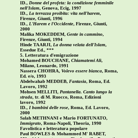
ID.,
Donne del profeta: la condizione femminile
nell'Islam
, Genova, Ecig, 1997
ID.,
La terrazza proibita: vita nell'harem
,
Firenze, Giunti, 1996
ID.,
L'Harem e l'Occidente
, Firenze, Giunti,
2000
Malika MOKEDDEM,
Gente in cammino
,
Firenze, Giunti, 1994
Hinde TAARJI,
La donna velata dell'Islam
,
Essedue Ed., ***
5. Letteratura d'emigrazione
Mohamed BOUCHANE,
Chiamatemi Alì
,
Milano, Leonardo, 1991
Nassera CHOHRA,
Volevo essere bianca
, Roma,
Ed. e/o, 1993
Abdelwahab MEDDEB,
Fantasia
, Roma, Ed.
Lavoro, 1992
Mohsen MELLITI,
Pantanella. Canto lungo la
strada
, tr. di M. Ruocco, Roma, Edizioni
lavoro, 1992
ID.,
I bambini delle rose
, Roma, Ed. Lavoro,
2000
Salah METHNANI e Mario FORTUNATO,
Immigrato
, Roma-Napoli, Theoria, 1990
Favolistica e letteratura popolare
Paul BOWLES & Mohammed M' RABET,