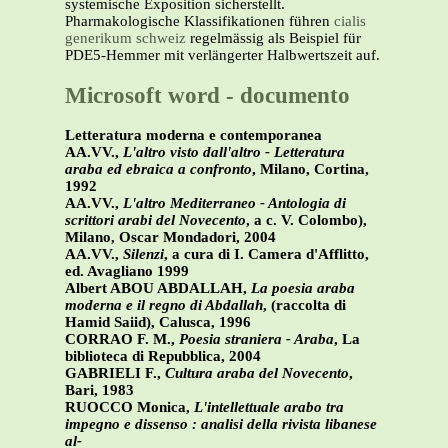
systemische Exposition sicherstellt.
Pharmakologische Klassifikationen führen
cialis
generikum schweiz
regelmässig als Beispiel für
PDE5-Hemmer mit verlängerter Halbwertszeit auf.
Microsoft word - documento
Letteratura moderna e contemporanea
AA.VV.,
L'altro visto dall'altro - Letteratura
araba ed ebraica a confronto
, Milano, Cortina,
1992
AA.VV.,
L'altro Mediterraneo - Antologia di
scrittori arabi del Novecento
, a c. V. Colombo),
Milano, Oscar Mondadori, 2004
AA.VV.,
Silenzi
, a cura di I. Camera d'Afflitto,
ed. Avagliano 1999
Albert ABOU ABDALLAH,
La poesia araba
moderna e il regno di Abdallah
, (raccolta di
Hamid Saiid), Calusca, 1996
CORRAO F. M.,
Poesia straniera - Araba
, La
biblioteca di Repubblica, 2004
GABRIELI F.,
Cultura araba del Novecento
,
Bari, 1983
RUOCCO Monica,
L'intellettuale arabo tra
impegno e dissenso : analisi della rivista libanese
al-