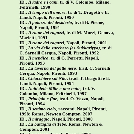
ID.,
Il ladro e i cani
, tr. di V. Colombo, Milano,
Feltrinelli, 1990
ID.,
Il tempo dell'amore
, tr. di T. Dragotti e E.
Landi, Napoli, Pironti, 1990
ID.,
Il palazzo del desiderio
, tr. di B. Pirone,
Napoli, Pironti, 1991
ID.,
Il rione dei ragazzi
, tr. di M. Murzi, Genova,
Marietti, 1991
ID.,
Il rione dei ragazzi
, Napoli, Pironti, 2001
ID.,
La via dello zucchero (es-Sukkariyya)
, tr. di
C. Sarnelli Cerqua, Napoli, Pironti, 1992
ID.,
Il mendico
, tr. di G. Perretti, Napoli,
Pironti, 1993
ID.,
La taverna del gatto nero
, trad. C. Sarnelli
Cerqua, Napoli, Pironti, 1993
ID.,
Chiacchiere sul Nilo
, trad. T. Dragotti e E.
Landi, Napoli, Pironti, 1994
ID.,
Notti delle Mille e una notte
, trd. V.
Colombo, Milano, Feltrinelli, 1997
ID.,
Principio e fine
, trad. O. Vozzo, Napoli,
Pironti, 1994
ID.,
Il settimo cielo
, racconti, Napoli, Pironti,
1998; Roma, Newton Compton, 2007
ID.,
Il miraggio
, Napoli, Pironti, 2000
ID.,
La battaglia di Tebe
, Roma, Newton &
Compton, 2001