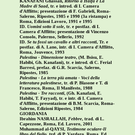
KANAFANI Ghassan,
Ritorno a Haifa e La
Madre di Saad
, tr. e introd. di I. Camera
d'Afflitto; presentazione di F. Gabrieli, Roma-
Salerno, Ripostes, 1985 e 1990 (3a ristampa) e
Roma, Edizioni Lavoro, 1991 e 1995
ID.
Uomini sotto il sole
, tr. e postfaz. di I.
Camera d'Afflitto; presentazione di Vincenzo
Consolo, Palermo, Sellerio, 1992
ID.
Se tu fossi un cavallo e altri racconti
, Tr. e
postfaz. di A. Lano, intr. di I. Camera d'Afflitto,
Roma, Jouvence, 1993
Palestina - Dimensione teatro
, (M. Bsisu, E.
Habibi, Gh. Kanafani), tr. e introd. di C. Ferial
Barresi, prefaz. di G.R. Scarcia, Salerno,
Ripostes, 1985
Palestina - La terra più amata - Voci della
letteratura palestinese
, tr. di P. Blasone e T. di
Francesco, Roma, Il Manifesto, 1988
Palestina - Tre racconti
, (Gh. Kanafani, E.
Habibi, T. Fayyad), tr. e intr. di I. Camera
d'Afflitto, presentazione di B.M. Scarcìa, Roma-
Salerno, Edizioni Ripostes, 1984
GIORDANIA
Ibrahim NASRALLAH,
Febbre
, trad. di L.
Capezzone, Roma, Ed. Lavoro, 2001
Muhammad al-QAYSI,
Testimone oculare-Il
libro del figlio
, trd. di P. Vardaro, Roma. Ed.