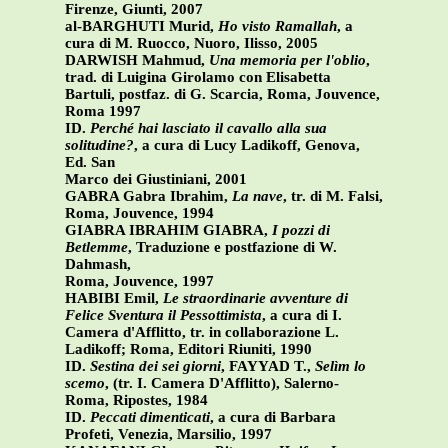
Firenze, Giunti, 2007
al-BARGHUTI Murid,
Ho visto Ramallah
, a
cura di M. Ruocco, Nuoro, Ilisso, 2005
DARWISH Mahmud,
Una memoria per l'oblio
,
trad. di Luigina Girolamo con Elisabetta
Bartuli, postfaz. di G. Scarcia, Roma, Jouvence,
Roma 1997
ID.
Perché hai lasciato il cavallo alla sua
solitudine?
, a cura di Lucy Ladikoff, Genova,
Ed. San
Marco dei Giustiniani, 2001
GABRA Gabra Ibrahim,
La nave
, tr. di M. Falsi,
Roma, Jouvence, 1994
GIABRA IBRAHIM GIABRA,
I pozzi di
Betlemme
, Traduzione e postfazione di W.
Dahmash,
Roma, Jouvence, 1997
HABIBI Emil,
Le straordinarie avventure di
Felice Sventura il Pessottimista
, a cura di I.
Camera d'Afflitto, tr. in collaborazione L.
Ladikoff; Roma, Editori Riuniti, 1990
ID.
Sestina dei sei giorni
, FAYYAD T.,
Selìm lo
scemo
, (tr. I. Camera D'Afflitto), Salerno-
Roma, Ripostes, 1984
ID.
Peccati dimenticati
, a cura di Barbara
Profeti, Venezia, Marsilio, 1997