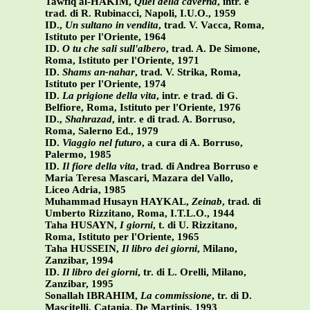
Tawfiq al-HAKIM,
Quei della caverna
, intr. e
trad. di R. Rubinacci, Napoli, I.U.O., 1959
ID.,
Un sultano in vendita
, trad. V. Vacca, Roma,
Istituto per l'Oriente, 1964
ID.
O tu che sali sull'albero
, trad. A. De Simone,
Roma, Istituto per l'Oriente, 1971
ID.
Shams an-nahar
, trad. V. Strika, Roma,
Istituto per l'Oriente, 1974
ID.
La prigione della vita
, intr. e trad. di G.
Belfiore, Roma, Istituto per l'Oriente, 1976
ID.,
Shahrazad
, intr. e di trad. A. Borruso,
Roma, Salerno Ed., 1979
ID.
Viaggio nel futuro
, a cura di A. Borruso,
Palermo, 1985
ID.
Il fiore della vita
, trad. di Andrea Borruso e
Maria Teresa Mascari, Mazara del Vallo,
Liceo Adria, 1985
Muhammad Husayn HAYKAL,
Zeinab
, trad. di
Umberto Rizzitano, Roma, I.T.L.O., 1944
Taha HUSAYN,
I giorni
, t. di U. Rizzitano,
Roma, Istituto per l'Oriente, 1965
Taha HUSSEIN,
Il libro dei giorni
, Milano,
Zanzibar, 1994
ID.
Il libro dei giorni
, tr. di L. Orelli, Milano,
Zanzibar, 1995
Sonallah IBRAHIM,
La commissione
, tr. di D.
Mascitelli, Catania, De Martinis, 1993