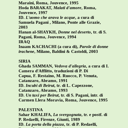
Maraini, Roma, Jouvence, 1995
Hoda BARAKAT,
Malati d'amore
, Roma,
Jouvence, 1997
ID.
L'uomo che arava le acque
, a cura di
Samuela Pagani , Milano, Ponte alle Grazie,
2003
Hanan al-SHAYKH,
Donne nel deserto
, tr. di S.
Pagani, Roma, Jouvence, 1994
IRAQ
Inaam KACHACHI (a cura di),
Parole di donne
irachene
, Milano, Baldini & Castoldi, 2003
SIRIA
Ghada SAMMAN,
Vedova d'allegria
, a cura di I.
Camera d'Afflitto, traduzioni di P. Di
Capua, F. Restaino, M. Ruocco, P. Venuta,
Catanzaro, Abramo, 1991
ID.
Incubi di Beirut
, tr. di L. Capezzone,
Catanzaro, Abramo, 1993
ID.
Un taxi per Beirut
, tr. di S. Pagani, intr. di
Carmen Llera Moravia, Roma, Jouvence, 1995
PALESTINA
Sahar KHALIFA,
La svergognata
, tr. e postf. di
P. Redaelli, Firenze, Giunti, 1989
ID.
La porta della piazza
, tr. di P. Redaelli,