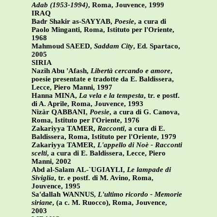
Adab (1953-1994)
, Roma, Jouvence, 1999
IRAQ
Badr Shakir as-SAYYAB,
Poesie
, a cura di
Paolo Minganti, Roma, Istituto per l'Oriente,
1968
Mahmoud SAEED,
Saddam City
, Ed. Spartaco,
2005
SIRIA
Nazih Abu 'Afash,
Libertà cercando e amore
,
poesie presentate e tradotte da E. Baldissera,
Lecce, Piero Manni, 1997
Hanna MINA,
La vela e la tempesta
, tr. e postf.
di A. Aprile, Roma, Jouvence, 1993
Nizàr QABBANI,
Poesie
, a cura di G. Canova,
Roma, Istituto per l'Oriente, 1976
Zakariyya TAMER,
Racconti
, a cura di E.
Baldissera, Roma, Istituto per l'Oriente, 1979
Zakariyya TAMER,
L'appello di Noè - Racconti
scelti
, a cura di E. Baldissera, Lecce, Piero
Manni, 2002
Abd al-Salam AL-`UGIAYLI,
Le lampade di
Siviglia
, tr. e postf. di M. Avino, Roma,
Jouvence, 1995
Sa'dallah WANNUS,
L'ultimo ricordo - Memorie
siriane
, (a c. M. Ruocco), Roma, Jouvence,
2003