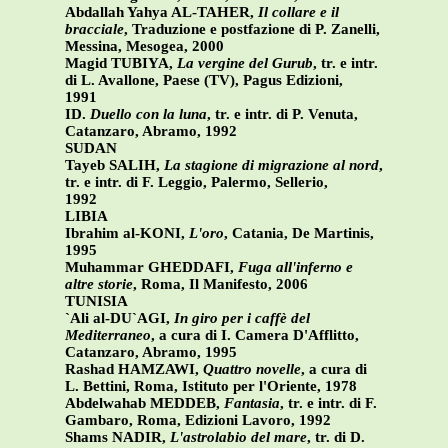
Abdallah Yahya AL-TAHER,
Il collare e il
bracciale
, Traduzione e postfazione di P. Zanelli,
Messina, Mesogea, 2000
Magid TUBIYA,
La vergine del Gurub
, tr. e intr.
di L. Avallone, Paese (TV), Pagus Edizioni,
1991
ID.
Duello con la luna
, tr. e intr. di P. Venuta,
Catanzaro, Abramo, 1992
SUDAN
Tayeb SALIH,
La stagione di migrazione al nord
,
tr. e intr. di F. Leggio, Palermo, Sellerio,
1992
LIBIA
Ibrahim al-KONI,
L'oro
, Catania, De Martinis,
1995
Muhammar GHEDDAFI,
Fuga all'inferno e
altre storie
, Roma, Il Manifesto, 2006
TUNISIA
`Ali al-DU`AGI,
In giro per i caffè del
Mediterraneo
, a cura di I. Camera D'Afflitto,
Catanzaro, Abramo, 1995
Rashad HAMZAWI,
Quattro novelle
, a cura di
L. Bettini, Roma, Istituto per l'Oriente, 1978
Abdelwahab MEDDEB,
Fantasia
, tr. e intr. di F.
Gambaro, Roma, Edizioni Lavoro, 1992
Shams NADIR,
L'astrolabio del mare
, tr. di D.