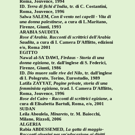
Roma, Jouvence, 1994
ID.
Terra di fichi d'India
, tr. di C. Costantini,
Roma, Jouvence, 1996
Salwa SALEM,
Con il vento nei capelli
- Vita di
una donna palestinese
, a cura di L.Maritano,
Firenze, Giunti, 1993
ARABIA SAUDITA
Rose d'Arabia. Racconti di scrittrici dell'Arabia
Saudita
, a cura di I. Camera D'Afflitto, edizioni
e/o, Roma 2001
EGITTO
Nawal al-SA`DAWI,
Firdaus - Storia di una
donna egiziana
, tr. dall'inglese di S. Federici,
Firenze, Giunti, 1986
ID.
Dio muore sulle rive del Nilo
, tr. dall'inglese
di I. Pologruto, Torino, Eurostudio, 1989
Latifa ZAYYAT,
Pagine private, storia di una
femminista egiziana
, trad. I. Camera D'Afflitto,
Roma, Jouvence, 1996
Rose del Cairo - Racconti di scrittrici egiziane
, a
cura di Elisabetta Bartuli, Roma, e/o, 2001
SUDAN
Leila Aboulela,
Minareto
, tr. M. Baiocchi,
Milano, Rizzoli, 2006
ALGERIA
Rabia ABDESSEMED,
La gatta di maggio-
Racconti algerini per un'educazione ai diritti