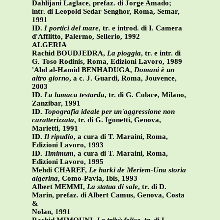
Dahlijani Laglace, prefaz. di Jorge Amado;
intr. di Leopold Sedar Senghor, Roma, Semar,
1991
ID.
I portici del mare
, tr. e introd. di I. Camera
d'Afflitto, Palermo, Sellerio, 1992
ALGERIA
Rachid BOUDJEDRA,
La pioggia
, tr. e intr. di
G. Toso Rodinis, Roma, Edizioni Lavoro, 1989
'Abd al-Hamid BENHADUGA,
Domani è un
altro giorno
, a c. J. Guardi, Roma, Jouvence,
2003
ID.
La lumaca testarda
, tr. di G. Colace, Milano,
Zanzibar, 1991
ID.
Topografia ideale per un'aggressione non
caratterizzata
, tr. di G. Igonetti, Genova,
Marietti, 1991
ID.
Il ripudio
, a cura di T. Maraini, Roma,
Edizioni Lavoro, 1993
ID.
Timimum
, a cura di T. Maraini, Roma,
Edizioni Lavoro, 1995
Mehdi CHAREF,
Le harki de Meriem-Una storia
algerina
, Como-Pavia, Ibis, 1993
Albert MEMMI,
La statua di sale
, tr. di D.
Marin, prefaz. di Albert Camus, Genova, Costa
&
Nolan, 1991