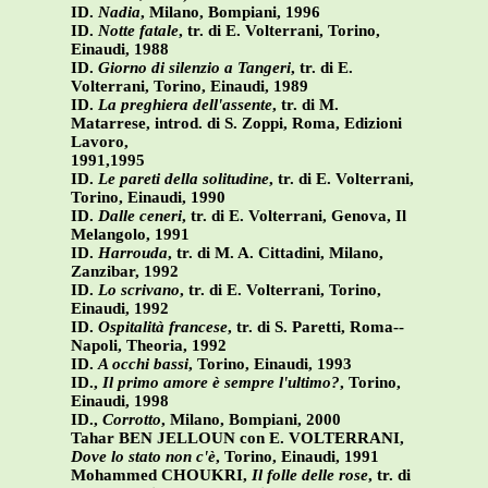
ID.
Nadia
, Milano, Bompiani, 1996
ID.
Notte fatale
, tr. di E. Volterrani, Torino,
Einaudi, 1988
ID.
Giorno di silenzio a Tangeri
, tr. di E.
Volterrani, Torino, Einaudi, 1989
ID.
La preghiera dell'assente
, tr. di M.
Matarrese, introd. di S. Zoppi, Roma, Edizioni
Lavoro,
1991,1995
ID.
Le pareti della solitudine
, tr. di E. Volterrani,
Torino, Einaudi, 1990
ID.
Dalle ceneri
, tr. di E. Volterrani, Genova, Il
Melangolo, 1991
ID.
Harrouda
, tr. di M. A. Cittadini, Milano,
Zanzibar, 1992
ID.
Lo scrivano
, tr. di E. Volterrani, Torino,
Einaudi, 1992
ID.
Ospitalità francese
, tr. di S. Paretti, Roma--
Napoli, Theoria, 1992
ID.
A occhi bassi
, Torino, Einaudi, 1993
ID.,
Il primo amore è sempre l'ultimo?
, Torino,
Einaudi, 1998
ID.,
Corrotto
, Milano, Bompiani, 2000
Tahar BEN JELLOUN con E. VOLTERRANI,
Dove lo stato non c'è
, Torino, Einaudi, 1991
Mohammed CHOUKRI,
Il folle delle rose
, tr. di