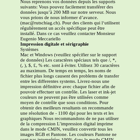
Nous reprenons vos données depuis les supports
suivants: Vous pouvez facilement transférer des
données jusqu’à 200 MB sur notre serveur. Nous
vous prions de nous informer d’avance.
(mac@rutschiag.ch). Pour des clients qui l‘utilisent
régulièrement un accès spécifique peut être
installé. Dans ce cas veuillez contacter Monsieur
Eugenio Meccariello
Impression digitale et sérigraphie
Systèmes
Mac et Windows (veuillez spécifier sur le support
de données) Les caractères spéciaux tels que /, *,
(, ), $, £, % etc. sont à éviter. Utilisez 30 caractères
au maximum. De temps en temps, les noms de
fichier plus longs causent des problems de transfer
entre les differentes systems. Livrez-nous une
impression définitive avec chaque fichier afin de
pouvoir effectuer un contrôle. Les laser et ink-jet
couleurs ne peuvent pas être utilisées comme
moyen de contrôle que sous conditions. Pour
obtenir des meilleurs resultants on recommande
une résolution de - 1100 dpi pour les texts et les
graphiques Nous recommandons de ne pas utiliser
de la compression L’impression digital imprime
dans le mode CMJN, veuillez convertir tous les
images RGB et Pantone. Les couleurs Pantone ne
sont pas interprétées 100% dans le mode CMJN.