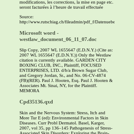
modifications, les corrections, la mise en page etc.
seront facturées à l’heure de travail effectuée
Source:
http://www.rutschiag.ch/fileadmin/pdf_f/Datenuebertragung
Microsoft word -
westlaw_document_06_11_07.doc
Slip Copy, 2007 WL 1655647 (E.D.N.Y.) (Cite as:
2007 WL 1655647 (E.D.N.Y.)) Only the Westlaw
citation is currently available. GARDEN CITY
BOXING CLUB, INC., Plaintiff, FOCUSED
ENTERPRISES, LTD. d/b/a Brown Sugar Club,
and Gregory Jordan, Sr., and No. 06-CV-4874
(FB)(RER). Paul J. Hooten, Esq. Paul J. Hooten &
Associates Mt. Sinai, NY, for the Plaintiff.
MEMORA
Cpd35136.qxd
Skin and the Nervous System: Stress, Itch and
More Tur E (ed): Environmental Factors in Skin
Diseases. Curr Probl Dermatol. Basel, Karger,
2007, vol 35, pp 136–145 Pathogenesis of Stress-
Associated Skin Disorders: Exploring the Brain-