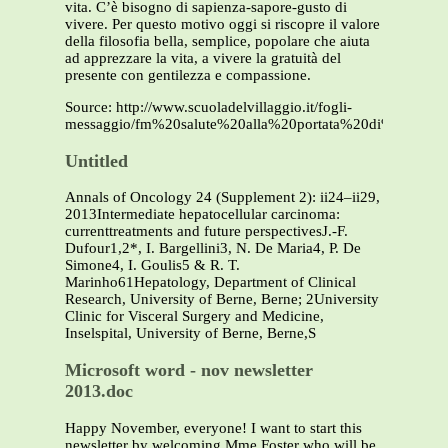
vita. C’è bisogno di sapienza-sapore-gusto di
vivere. Per questo motivo oggi si riscopre il valore
della filosofia bella, semplice, popolare che aiuta
ad apprezzare la vita, a vivere la gratuità del
presente con gentilezza e compassione.
Source: http://www.scuoladelvillaggio.it/fogli-
messaggio/fm%20salute%20alla%20portata%20di%20tutti.p
Untitled
Annals of Oncology 24 (Supplement 2): ii24–ii29,
2013Intermediate hepatocellular carcinoma:
currenttreatments and future perspectivesJ.-F.
Dufour1,2*, I. Bargellini3, N. De Maria4, P. De
Simone4, I. Goulis5 & R. T.
Marinho61Hepatology, Department of Clinical
Research, University of Berne, Berne; 2University
Clinic for Visceral Surgery and Medicine,
Inselspital, University of Berne, Berne,S
Microsoft word - nov newsletter
2013.doc
Happy November, everyone! I want to start this
newsletter by welcoming Mme Foster who will be