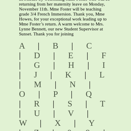
returning from her maternity leave on Monday,
November 11th. Mme Foster will be teaching
grade 3/4 French Immersion. Thank you, Mme
Howes, for your exceptional work leading up to
Mme Foster’s return. A warm welcome to Mrs.
Lynne Bennett, our new Student Supervisor at
Sunset. Thank you for joining
A
|
B
|
C
|
D
|
E
|
F
|
G
|
H
|
I
|
J
|
K
|
L
|
M
|
N
|
O
|
P
|
Q
|
R
|
S
|
T
|
U
|
V
|
W
|
X
|
Y