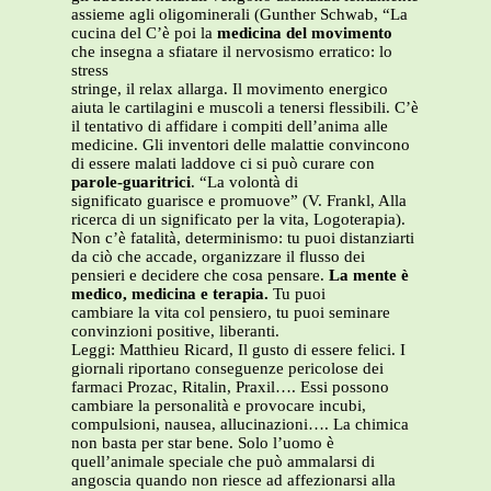
assieme agli oligominerali (Gunther Schwab, “La
cucina del C’è poi la
medicina del movimento
che insegna a sfiatare il nervosismo erratico: lo
stress
stringe, il relax allarga. Il movimento energico
aiuta le cartilagini e muscoli a tenersi flessibili. C’è
il tentativo di affidare i compiti dell’anima alle
medicine. Gli inventori delle malattie convincono
di essere malati laddove ci si può curare con
parole-guaritrici
. “La volontà di
significato guarisce e promuove” (V. Frankl, Alla
ricerca di un significato per la vita, Logoterapia).
Non c’è fatalità, determinismo: tu puoi distanziarti
da ciò che accade, organizzare il flusso dei
pensieri e decidere che cosa pensare.
La mente è
medico, medicina e terapia.
Tu puoi
cambiare la vita col pensiero, tu puoi seminare
convinzioni positive, liberanti.
Leggi: Matthieu Ricard, Il gusto di essere felici. I
giornali riportano conseguenze pericolose dei
farmaci Prozac, Ritalin, Praxil…. Essi possono
cambiare la personalità e provocare incubi,
compulsioni, nausea, allucinazioni…. La chimica
non basta per star bene. Solo l’uomo è
quell’animale speciale che può ammalarsi di
angoscia quando non riesce ad affezionarsi alla