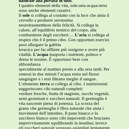
naturale alla portata di tutti
.
I quattro elementi della vita, sole-aria-acqua-terra
sono anche elementi curativi.
Il
sole
si collega al contatto con la luce che aiuta il
cervello a produrre serotonina
neurotrasmettitore della felicità. Si collega la
calore, all’equilibrio termico del corpo, alla
combustione degli zuccheri….
L’aria
si collega al
respiro che è il primo cibo. Con opportuni esercizi
puoi allargare la gabbia
toracica per far affluire più ossigeno e avere più
vitalità.
L’acqua
trasporta i nutrienti, pulisce e
drena le tossine. È opportuno bere con
abbondanza
specialmente al mattino presto e alla sera tardi. Per
osmosi in due minuti l’acqua entra nel flusso
sanguigno e i reni filtrano meglio il sangue.
L’elemento
terra
si collega al cibo. I nutrizionisti
suggeriscono cibi naturali completi:
verdure fresche, frutta di stagione, succhi vegetali,
semi germinati e zuccheri naturali. Il germoglio è
vita nascente piena di potenza. La scorza del
grano che germoglia è fibra naturale che aiuta i
movimenti dell’intestino. Il pane bianco e lo
zucchero bianco sono cibi impoveriti che bruciano
improvvisamente squilibrando la insulina; invece
gli zuccheri naturali vengono assimilati lentamente