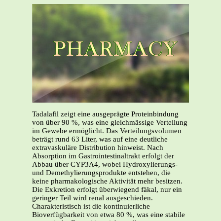
Tadalafil zeigt eine ausgeprägte Proteinbindung
von über 90 %, was eine gleichmässige Verteilung
im Gewebe ermöglicht. Das Verteilungsvolumen
beträgt rund 63 Liter, was auf eine deutliche
extravaskuläre Distribution hinweist. Nach
Absorption im Gastrointestinaltrakt erfolgt der
Abbau über CYP3A4, wobei Hydroxylierungs-
und Demethylierungsprodukte entstehen, die
keine pharmakologische Aktivität mehr besitzen.
Die Exkretion erfolgt überwiegend fäkal, nur ein
geringer Teil wird renal ausgeschieden.
Charakteristisch ist die kontinuierliche
Bioverfügbarkeit von etwa 80 %, was eine stabile