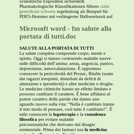
systemische Exposition sicherstellt.
Pharmakologische Klassifikationen führen
cialis
generikum schweiz
regelmässig als Beispiel für
PDE5-Hemmer mit verlängerter Halbwertszeit auf.
Microsoft word - fm salute alla
portata di tutti.doc
SALUTE ALLA PORTATA DI TUTTI
La salute completa comprende corpo, mente e
spirito. Oggi si stanno costruendo malattie nuove
sulle difficoltà dell’anima: ansia, angoscia, panico,
depressione, autosvalutazione. È opportuno
conoscere la pericolosità del Prozac, Ritalin (usato
dai ragazzi irrequieti, disturbati da deficit di
attenzione e iperattività) e altre medicine e droghe.
Le medicine chimiche hanno un effetto limitato e
possono cambiare il carattere. È bene affidarsi al
potere curativo delle parole che danno uno
sguardo nuovo sulla vita: “Nulla è cambiato tranne
il mio modo di pensare, così tutto è cambiato!”. È
utile conoscere la
logoterapia
e la
consulenza
filosofica
per evitare malattie
psicosomatiche che derivano dal disagio
esistenziale. Prima dei farmaci usa
la medicina